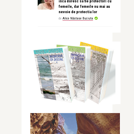
inca doresc sa fie protectori cu
femeile, dar femeile nu mai au
nevoie de protectia lor
de
Alice Năstase Buciuta