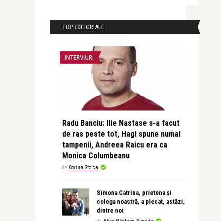
TOP EDITORIALE
INTERVIURI
Radu Banciu: Ilie Nastase s-a facut
de ras peste tot, Hagi spune numai
tampenii, Andreea Raicu era ca
Monica Columbeanu
de
Corina Stoica
Simona Catrina, prietena și
colega noastră, a plecat, astăzi,
dintre noi