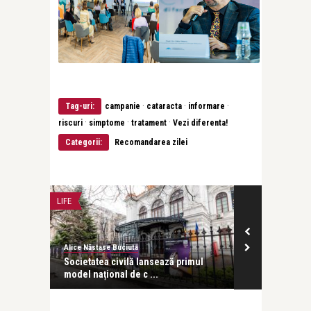
·
·
·
Tag-uri:
campanie
cataracta
informare
·
·
·
riscuri
simptome
tratament
Vezi diferenta!
Categorii:
Recomandarea zilei
FRUMUSETE SI SANATATE
Năstase Buciuta
revistatango
tatea civilă lansează primul
GRAL Medical lansează Centrul d
 național de c ...
Excelență în Patolo ...