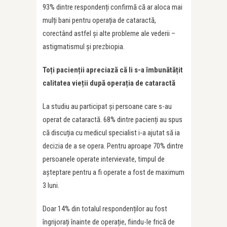
93% dintre respondenți confirmă că ar aloca mai
mulți bani pentru operația de cataractă,
corectând astfel și alte probleme ale vederii –
astigmatismul și prezbiopia.
To
ț
i pacien
ț
ii apreciază că li s-a îmbunătă
ț
it
calitatea vie
ț
ii după opera
ț
ia de cataractă
La studiu au participat și persoane care s-au
operat de cataractă. 68% dintre pacienți au spus
că discuția cu medicul specialist i-a ajutat să ia
decizia de a se opera. Pentru aproape 70% dintre
persoanele operate intervievate, timpul de
așteptare pentru a fi operate a fost de maximum
3 luni.
Doar 14% din totalul respondenților au fost
îngrijorați înainte de operație, fiindu-le frică de