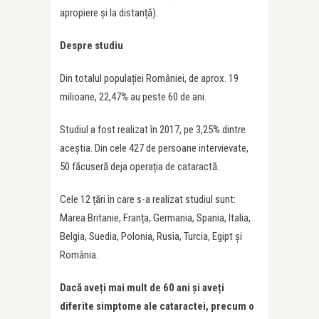
apropiere și la distanță).
Despre studiu
Din totalul populației României, de aprox. 19
milioane, 22,47% au peste 60 de ani.
Studiul a fost realizat în 2017, pe 3,25% dintre
aceștia. Din cele 427 de persoane intervievate,
50 făcuseră deja operația de cataractă.
Cele 12 țări în care s-a realizat studiul sunt:
Marea Britanie, Franța, Germania, Spania, Italia,
Belgia, Suedia, Polonia, Rusia, Turcia, Egipt și
România.
Dacă ave
ț
i mai mult de 60 ani și ave
ț
i
diferite simptome ale cataractei, precum o