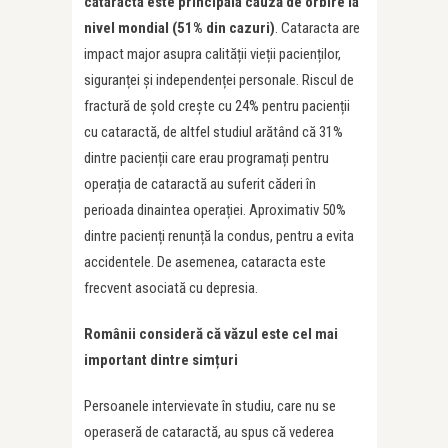
cataracta este principala cauză de orbire la
nivel mondial (51% din cazuri)
. Cataracta are
impact major asupra calității vieții pacienților,
siguranței și independenței personale. Riscul de
fractură de șold crește cu 24% pentru pacienții
cu cataractă, de altfel studiul arătând că 31%
dintre pacienții care erau programați pentru
operația de cataractă au suferit căderi în
perioada dinaintea operației. Aproximativ 50%
dintre pacienți renunță la condus, pentru a evita
accidentele. De asemenea, cataracta este
frecvent asociată cu depresia.
Românii consideră că văzul este cel mai
important dintre sim
ț
uri
Persoanele intervievate în studiu, care nu se
operaseră de cataractă, au spus că vederea