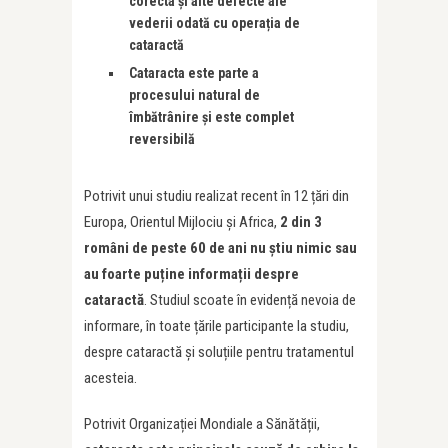
corecta și alte defecte ale
vederii odată cu opera
ț
ia de
cataractă
Cataracta este parte a
procesului natural de
îmbătrânire și este complet
reversibilă
Potrivit unui studiu realizat recent în 12 țări din
Europa, Orientul Mijlociu și Africa,
2 din 3
români de peste 60 de ani nu știu nimic sau
au foarte pu
ț
ine informa
ț
ii despre
cataractă
. Studiul scoate în evidență nevoia de
informare, în toate țările participante la studiu,
despre cataractă și soluțiile pentru tratamentul
acesteia.
Potrivit Organizației Mondiale a Sănătății,