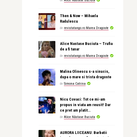
de
Alice Năstase Buciuta
Then & Now – Mihaela
Radulescu
de
revistatango.ro Marea Dragoste
Alice Nastase Buciuta – Trufia
de a fi tanar
de
revistatango.ro Marea Dragoste
Malina Olinescu s-a sinucis,
dupa o mare si trista dragoste
de
Simona Catrina
Nicu Covaci: Tot ce mi-am
propus in viata am reusit! Dar
ce pret am platit…
de
Alice Năstase Buciuta
AURORA LIICEANU: Barbatii