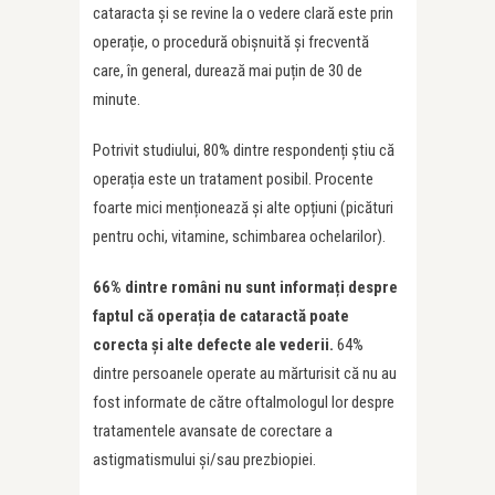
cataracta și se revine la o vedere clară este prin
operație, o procedură obișnuită și frecventă
care, în general, durează mai puțin de 30 de
minute.
Potrivit studiului, 80% dintre respondenți știu că
operația este un tratament posibil. Procente
foarte mici menționează și alte opțiuni (picături
pentru ochi, vitamine, schimbarea ochelarilor).
66% dintre români nu sunt informa
ț
i despre
faptul că opera
ț
ia de cataractă poate
corecta și alte defecte ale vederii.
64%
dintre persoanele operate au mărturisit că nu au
fost informate de către oftalmologul lor despre
tratamentele avansate de corectare a
astigmatismului și/sau prezbiopiei.