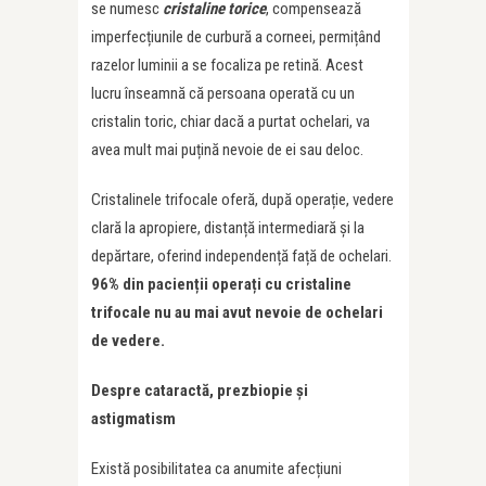
se numesc
cristaline torice
, compensează
imperfecțiunile de curbură a corneei, permițând
razelor luminii a se focaliza pe retină. Acest
lucru înseamnă că persoana operată cu un
cristalin toric, chiar dacă a purtat ochelari, va
avea mult mai puțină nevoie de ei sau deloc.
Cristalinele trifocale oferă, după operație, vedere
clară la apropiere, distanță intermediară și la
depărtare, oferind independență față de ochelari.
96% din pacien
ț
ii opera
ț
i cu cristaline
trifocale nu au mai avut nevoie de ochelari
de vedere.
Despre cataractă, prezbiopie și
astigmatism
Există posibilitatea ca anumite afecțiuni