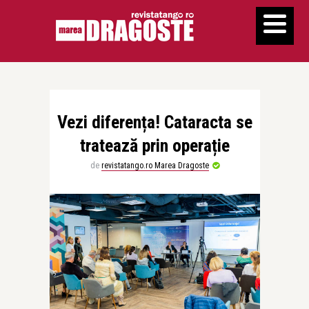
Vezi diferența! Cataracta se
tratează prin operație
de
revistatango.ro Marea Dragoste