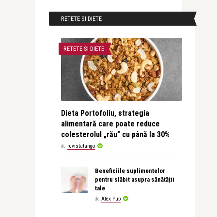
RETETE SI DIETE
RETETE SI DIETE
Dieta Portofoliu, strategia
alimentară care poate reduce
colesterolul „rău” cu până la 30%
de
revistatango
Beneficiile suplimentelor
pentru slăbit asupra sănătății
tale
de
Alex Pub