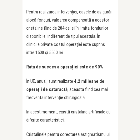
Pentru realizarea intervenției, casele de asigurări
alocă fonduri, valoarea compensată a acestor
cristaline fiind de 284 de lei în limita fondurilor
disponibile, indiferent de tipul acestuia. În
clinicile private costul operației este cuprins
între 1500 și 5500 lei.
Rata de succes a opera
ț
iei este de 90%
În UE, anual, sunt realizate
4,2 milioane de
opera
ț
ii de cataractă
, aceasta fiind cea mai
frecventă intervenție chirurgicală.
In acest moment, există cristaline artificiale cu
diferite caracteristici:
Cristalinele pentru corectarea astigmatismului