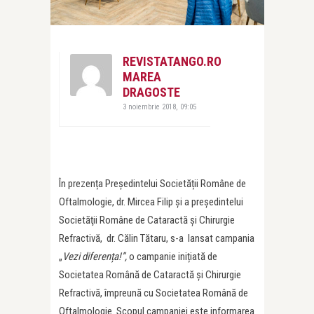
REVISTATANGO.RO
MAREA
DRAGOSTE
3 noiembrie 2018, 09:05
În prezența
Președintelui Societății Române de
Oftalmologie, dr. Mircea Filip și a
preşedintelui
Societăţii Române de Cataractă şi Chirurgie
Refractivă, dr. Călin Tătaru, s-a lansat campania
„
Vezi diferen
ț
a!”,
o campanie inițiată de
Societatea Română de Cataractă și Chirurgie
Refractivă, împreună cu Societatea Română de
Oftalmologie. Scopul campaniei este informarea