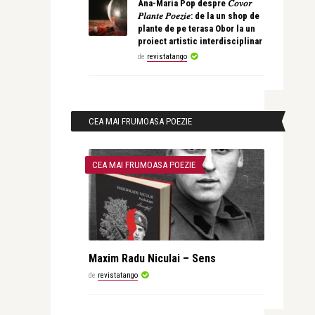
Ana-Maria Pop despre 𝐶𝑜𝑣𝑜𝑟
𝑃𝑙𝑎𝑛𝑡𝑒 𝑃𝑜𝑒𝑧𝑖𝑒: de la un shop de
plante de pe terasa Obor la un
proiect artistic interdisciplinar
de
revistatango
CEA MAI FRUMOASA POEZIE
CEA MAI FRUMOASA POEZIE
Maxim Radu Niculai – Sens
de
revistatango