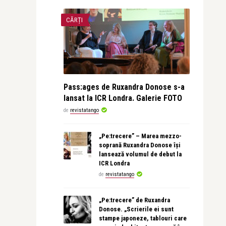
CĂRȚI
Pass:ages de Ruxandra Donose s-a
lansat la ICR Londra. Galerie FOTO
de
revistatango
„Pe:trecere” – Marea mezzo-
soprană Ruxandra Donose își
lansează volumul de debut la
ICR Londra
de
revistatango
„Pe:trecere” de Ruxandra
Donose. „Scrierile ei sunt
stampe japoneze, tablouri care