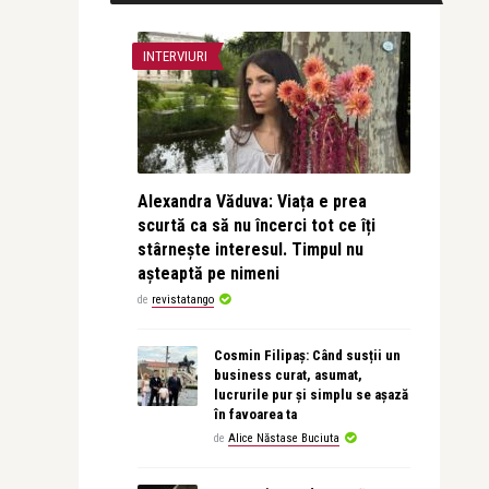
INTERVIURI
Alexandra Văduva: Viața e prea
scurtă ca să nu încerci tot ce îți
stârnește interesul. Timpul nu
așteaptă pe nimeni
de
revistatango
Cosmin Filipaș: Când susții un
business curat, asumat,
lucrurile pur și simplu se așază
în favoarea ta
de
Alice Năstase Buciuta