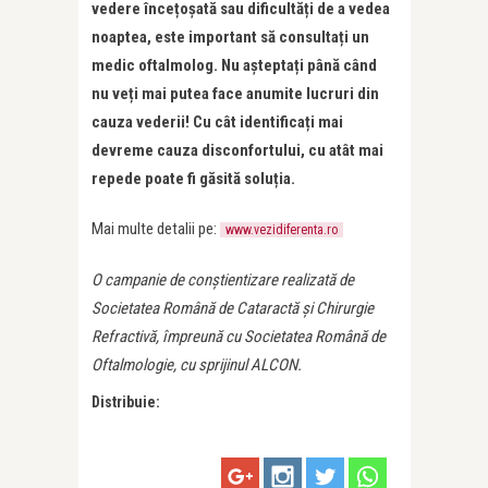
vedere înce
ț
oșată sau dificultă
ț
i de a vedea
noaptea, este important să consulta
ț
i un
medic oftalmolog. Nu aștepta
ț
i până când
nu ve
ț
i mai putea face anumite lucruri din
cauza vederii! Cu cât identifica
ț
i mai
devreme cauza disconfortului, cu atât mai
repede poate fi găsită solu
ț
ia.
Mai multe detalii pe:
www.vezidiferenta.ro
O campanie de conștientizare realizată de
Societatea Română de Cataractă și Chirurgie
Refractivă, împreună cu Societatea Română de
Oftalmologie, cu sprijinul ALCON.
Distribuie: