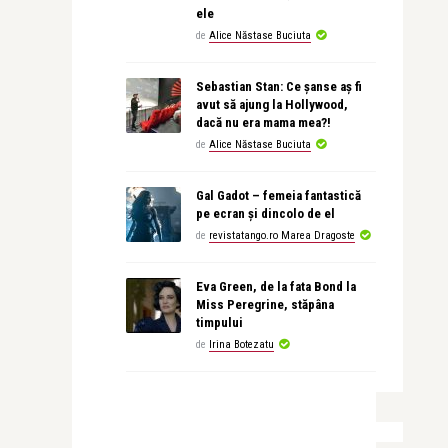
ele
de
Alice Năstase Buciuta
Sebastian Stan: Ce șanse aș fi
avut să ajung la Hollywood,
dacă nu era mama mea?!
de
Alice Năstase Buciuta
Gal Gadot – femeia fantastică
pe ecran și dincolo de el
de
revistatango.ro Marea Dragoste
Eva Green, de la fata Bond la
Miss Peregrine, stăpâna
timpului
de
Irina Botezatu