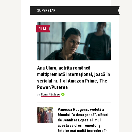
SUPERSTAR
FILM
Ana Ularu, actrița româncă
multipremiată internațional, joacă în
serialul nr. 1 al Amazon Prime, The
Power/Puterea
de
Ilona Năstase
Vanessa Hudgens, vedetă a
filmului “A doua șansă”, alături
de Jennifer Lopez: Filmul
acesta va oferi femeilor și
fetelor mai multă încredere în