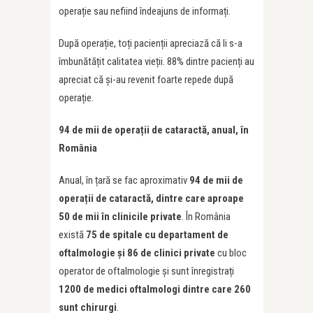
operație sau nefiind îndeajuns de informați.
După operație, toți pacienții apreciază că li s-a
îmbunătățit calitatea vieții. 88% dintre pacienți au
apreciat că și-au revenit foarte repede după
operație.
94 de mii de opera
ț
ii de cataractă, anual, în
România
Anual, în țară se fac aproximativ
94 de mii de
opera
ț
ii de cataractă, dintre care aproape
50 de mii în clinicile private
. În România
există
75 de spitale cu departament de
oftalmologie și 86 de clinici private
cu bloc
operator de oftalmologie și sunt înregistrați
1200 de medici oftalmologi dintre care 260
sunt chirurgi
.