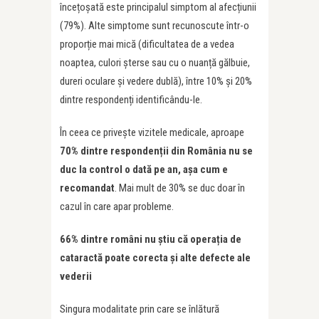
încețoșată este principalul simptom al afecțiunii
(79%). Alte simptome sunt recunoscute într-o
proporție mai mică (dificultatea de a vedea
noaptea, culori șterse sau cu o nuanță gălbuie,
dureri oculare și vedere dublă), între 10% și 20%
dintre respondenți identificându-le.
În ceea ce privește vizitele medicale, aproape
70% dintre responden
ț
ii din România nu se
duc la control o dată pe an, așa cum e
recomandat
. Mai mult de 30% se duc doar în
cazul în care apar probleme.
66% dintre români nu știu că opera
ț
ia de
cataractă poate corecta și alte defecte ale
vederii
Singura modalitate prin care se înlătură