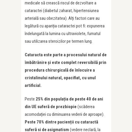
medicale să crească riscul de dezvoltare a
cataractei (diabetul zaharat, hipertensiunea
arterială sau obezitatea). Alți factori care au
legătură cu apariția cataractei pot fi: expunerea
îndelungată la lumina cu ultraviolete, fumatul
sau utilizarea steroizilor pe termen lung.
Cataracta este parte a procesului natural de
îmbătrânire și este complet reversibilă prin
procedura chirurgicală de înlocuire a
cristalinului natural, opacifiat, cu unul
artificial.
Peste
25% din popula
ț
ia de peste 40 de ani
din UE suferă de prezbiopie
(scăderea
acomodației cu diminuarea vederii de aproape).
Peste 70% dintre pacien
ț
ii cu cataractă
suferă si de asigmatism
(vedere neclară, la