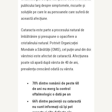
publicului larg despre simptomele, riscurile și
soluțiile pe care le au persoanele care suferă de
această afecțiune.
Cataracta este parte a procesului natural de
îmbătrânire și presupune o opacifiere a
cristalinului natural. Potrivit Organizației
Mondiale a Sănătății (OMS), cel puțin unul din doi
vârstnici este afectat de cataractă. Afecțiunea
poate să apară după vârsta de 40 de ani,
prevalența crescând odată cu vârsta.
70% dintre românii de peste 60
de ani nu merg la control
oftalmologic o dată pe an
66% dintre pacien
ț
ii cu cataractă
nu sunt informa
ț
i că își pot