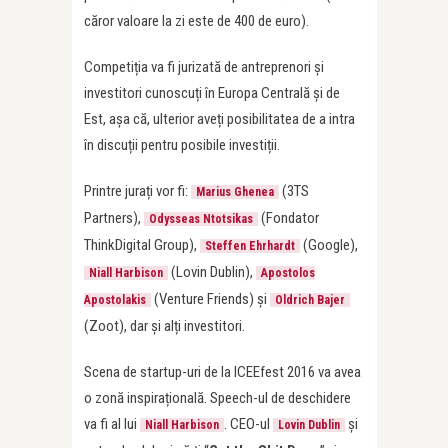
căror valoare la zi este de 400 de euro).
Competiția va fi jurizată de antreprenori și
investitori cunoscuți în Europa Centrală și de
Est, așa că, ulterior aveți posibilitatea de a intra
în discuții pentru posibile investiții.
Printre jurați vor fi:
(3TS
Marius Ghenea
Partners),
(Fondator
Odysseas Ntotsikas
ThinkDigital Group),
(Google),
Steffen Ehrhardt
(Lovin Dublin),
Niall Harbison
Apostolos
(Venture Friends) și
Apostolakis
Oldrich Bajer
(Zoot), dar și alți investitori.
Scena de startup-uri de la ICEEfest 2016 va avea
o zonă inspirațională. Speech-ul de deschidere
va fi al lui
. CEO-ul
și
Niall Harbison
Lovin Dublin