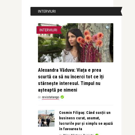
INTERVIURI
INTERVIURI
Alexandra Văduva: Viața e prea
scurtă ca să nu încerci tot ce îți
stârnește interesul. Timpul nu
așteaptă pe nimeni
de
revistatango
Cosmin Filipaș: Când susții un
business curat, asumat,
lucrurile pur și simplu se așază
în favoarea ta