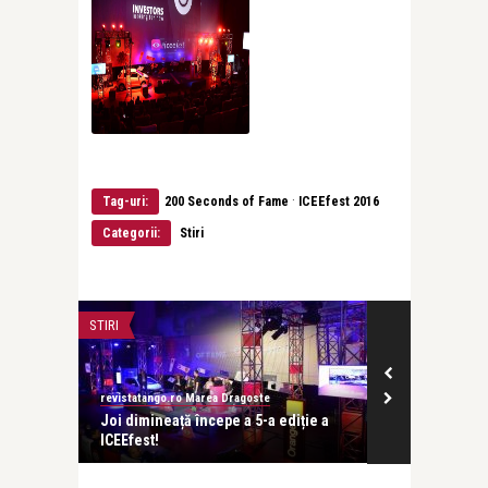
·
Tag-uri:
200 Seconds of Fame
ICEEfest 2016
Categorii:
Stiri
STIRI
STIRI
revistatango.ro Marea Dragoste
revistatango.ro
 Awards
Joi dimineață începe a 5-a ediție a
Doar 3 zile p
ICEEfest!
Capitala Inter 