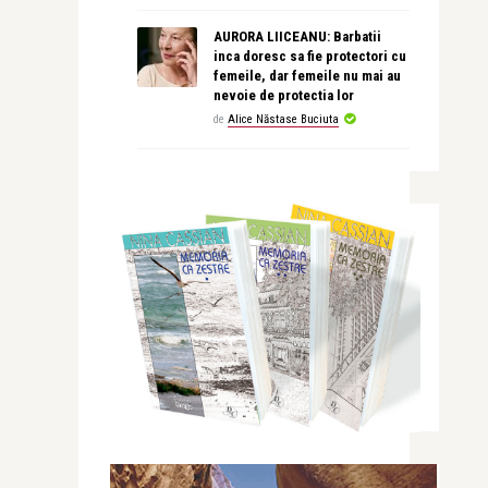
AURORA LIICEANU: Barbatii
inca doresc sa fie protectori cu
femeile, dar femeile nu mai au
nevoie de protectia lor
de
Alice Năstase Buciuta