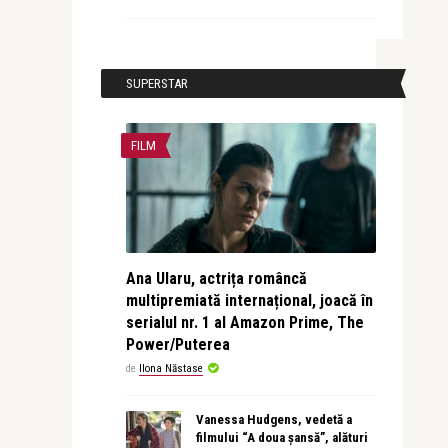
SUPERSTAR
FILM
Ana Ularu, actrița româncă
multipremiată internațional, joacă în
serialul nr. 1 al Amazon Prime, The
Power/Puterea
de
Ilona Năstase
Vanessa Hudgens, vedetă a
filmului “A doua șansă”, alături