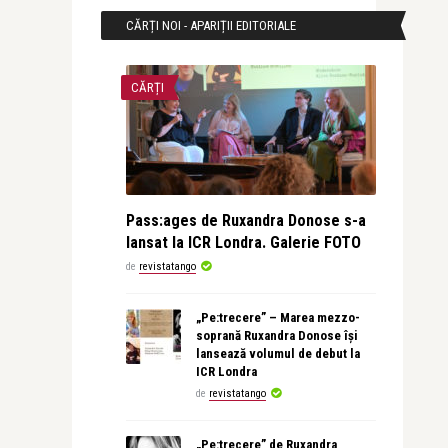
CĂRȚI NOI - APARIȚII EDITORIALE
CĂRȚI
Pass:ages de Ruxandra Donose s-a
lansat la ICR Londra. Galerie FOTO
de
revistatango
„Pe:trecere” – Marea mezzo-
soprană Ruxandra Donose își
lansează volumul de debut la
ICR Londra
de
revistatango
„Pe:trecere” de Ruxandra