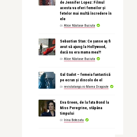
de Jennifer Lopez: Filmul
acesta va oferi femeilor și
fetelor mai multă încredere în
ele
de
Alice Năstase Buciuta
Sebastian Stan: Ce șanse aș fi
avut să ajung la Hollywood,
dacă nu era mama mea?!
de
Alice Năstase Buciuta
Gal Gadot – femeia fantastică
pe ecran și dincolo de el
de
revistatango.ro Marea Dragoste
Eva Green, de la fata Bond la
Miss Peregrine, stăpâna
timpului
de
Irina Botezatu