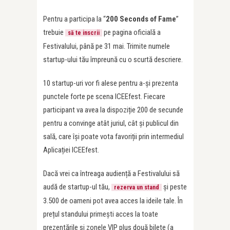
Pentru a participa la “
200 Seconds of Fame
”
trebuie
pe pagina oficială a
să te inscrii
Festivalului, până pe 31 mai. Trimite numele
startup-ului tău împreună cu o scurtă descriere.
10 startup-uri vor fi alese pentru a-și prezenta
punctele forte pe scena ICEEfest. Fiecare
participant va avea la dispoziție 200 de secunde
pentru a convinge atât juriul, cât și publicul din
sală, care își poate vota favoriții prin intermediul
Aplicației ICEEfest.
Dacă vrei ca întreaga audiență a Festivalului să
audă de startup-ul tău,
și peste
rezerva un stand
3.500 de oameni pot avea acces la ideile tale. În
prețul standului primești acces la toate
prezentările si zonele VIP plus două bilete (a