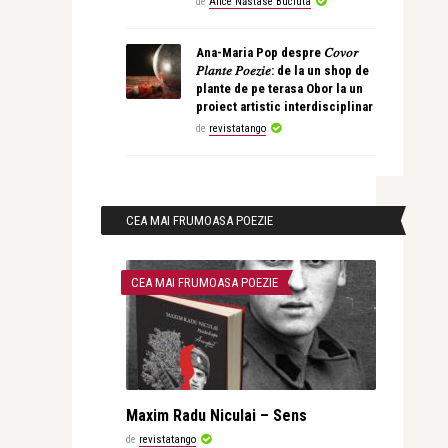
de
Alice Năstase Buciuta
Ana-Maria Pop despre 𝐶𝑜𝑣𝑜𝑟
𝑃𝑙𝑎𝑛𝑡𝑒 𝑃𝑜𝑒𝑧𝑖𝑒: de la un shop de
plante de pe terasa Obor la un
proiect artistic interdisciplinar
de
revistatango
CEA MAI FRUMOASA POEZIE
CEA MAI FRUMOASA POEZIE
Maxim Radu Niculai – Sens
de
revistatango