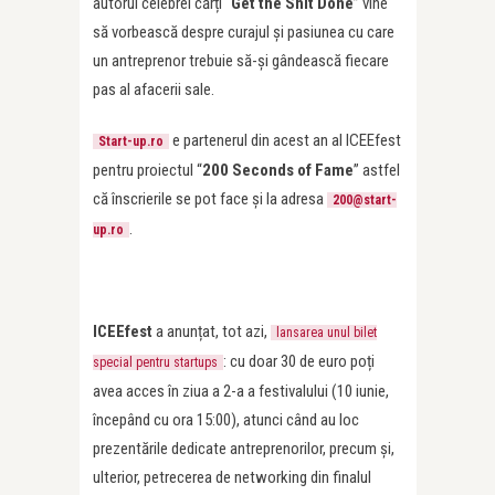
autorul celebrei cărți “
Get the Shit Done
” vine
să vorbească despre curajul și pasiunea cu care
un antreprenor trebuie să-și gândească fiecare
pas al afacerii sale.
e partenerul din acest an al ICEEfest
Start-up.ro
pentru proiectul “
200 Seconds of Fame
” astfel
că înscrierile se pot face și la adresa
200@start-
.
up.ro
ICEEfest
a anunțat, tot azi,
lansarea unul bilet
: cu doar 30 de euro poți
special pentru startups
avea acces în ziua a 2-a a festivalului (10 iunie,
începând cu ora 15:00), atunci când au loc
prezentările dedicate antreprenorilor, precum și,
ulterior, petrecerea de networking din finalul