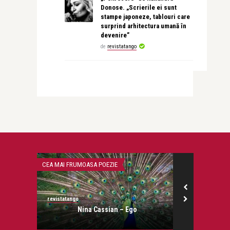
Donose. „Scrierile ei sunt
stampe japoneze, tablouri care
surprind arhitectura umană în
devenire”
de
revistatango
CEA MAI FRUMOASA POEZIE
STIRI
revistatango
revistatango.ro
onose.
Nina Cassian – Ego
Maria 
ambasadoa