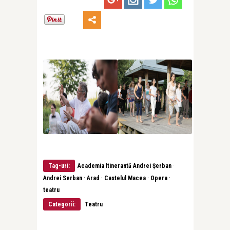
·
Tag-uri:
Academia Itinerantă Andrei Șerban
·
·
·
·
Andrei Serban
Arad
Castelul Macea
Opera
teatru
Categorii:
Teatru