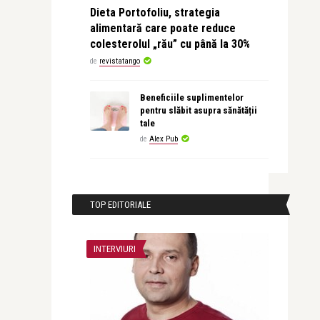
Dieta Portofoliu, strategia
alimentară care poate reduce
colesterolul „rău” cu până la 30%
de
revistatango
Beneficiile suplimentelor
pentru slăbit asupra sănătății
tale
de
Alex Pub
TOP EDITORIALE
INTERVIURI