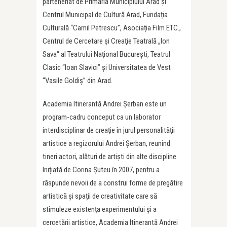
parteneriat de Primăria Municipiului Arad și
Centrul Municipal de Cultură Arad, Fundația
Culturală “Camil Petrescu”, Asociația Film ETC.,
Centrul de Cercetare şi Creaţie Teatrală „Ion
Sava“ al Teatrului Național București, Teatrul
Clasic “Ioan Slavici” și Universitatea de Vest
“Vasile Goldiș” din Arad.
Academia Itinerantă Andrei Şerban este un
program-cadru conceput ca un laborator
interdisciplinar de creaţie în jurul personalităţii
artistice a regizorului Andrei Şerban, reunind
tineri actori, alături de artişti din alte discipline.
Inițiată de Corina Șuteu în 2007, pentru a
răspunde nevoii de a construi forme de pregătire
artistică și spații de creativitate care să
stimuleze existența experimentului și a
cercetării artistice, Academia Itinerantă Andrei