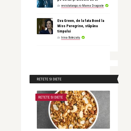
de
revistatango.ro Marea Dragoste
Eva Green, de la fata Bond la
Miss Peregrine, stăpâna
timpului
de
Irina Botezatu
RETETE SI DIETE
RETETE SI DIETE