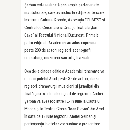
Șerban este realizată prin ample parteneriate
instituționale, care au inclus la edițiile anterioare
Institutul Cultural Român, Asociația ECUMEST și
Centrul de Cercetare şi Creaţie Teatrală „Ion
Sava“ al Teatrului Național București. Primele
patru ediții ale Academiei au adus împreună
peste 200 de actori, regizori, scenografi,
dramaturgi, muzicieni sau artiști vizuali.
Cea de-a cincea ediție a Academiei Itinerante va
reuni în județul Arad peste 35 de actori, dar și
regizori, dramaturgi, muzicieni și jurnaliști din
toată țara. Atelierul susţinut de regizorul Andrei
Şerban va avea loc între 12-18 iulie la Castelul
Macea și la Teatrul Clasic “Ioan Slavici” din Arad.
În data de 18 iulie regizorul Andrei Șerban și
participanții la atelier vor susține o prezentare