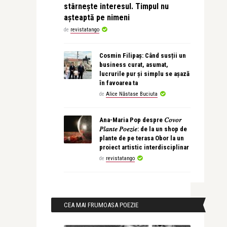
stârnește interesul. Timpul nu
așteaptă pe nimeni
de
revistatango
Cosmin Filipaș: Când susții un
business curat, asumat,
lucrurile pur și simplu se așază
în favoarea ta
de
Alice Năstase Buciuta
Ana-Maria Pop despre 𝐶𝑜𝑣𝑜𝑟
𝑃𝑙𝑎𝑛𝑡𝑒 𝑃𝑜𝑒𝑧𝑖𝑒: de la un shop de
plante de pe terasa Obor la un
proiect artistic interdisciplinar
de
revistatango
CEA MAI FRUMOASA POEZIE