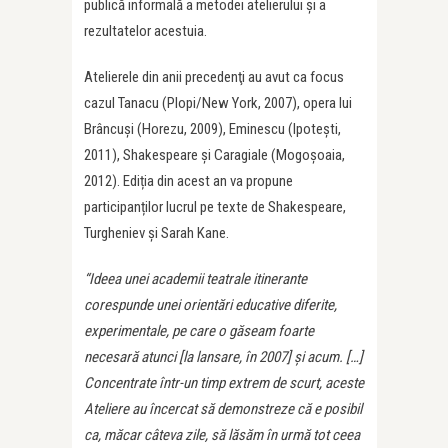
publică informală a metodei atelierului și a
rezultatelor acestuia.
Atelierele din anii precedenţi au avut ca focus
cazul Tanacu (Plopi/New York, 2007), opera lui
Brâncuşi (Horezu, 2009), Eminescu (Ipotești,
2011), Shakespeare şi Caragiale (Mogoșoaia,
2012). Ediția din acest an va propune
participanților lucrul pe texte de Shakespeare,
Turgheniev și Sarah Kane.
“Ideea unei academii teatrale itinerante
corespunde unei orient
ări educative diferite,
experimentale, pe care o găseam foarte
necesară atunci [la lansare, în 2007
]
și acum.
[…]
Concentrate într-un timp extrem de scurt, aceste
Ateliere au încercat să demonstreze că e posibil
ca, măcar câteva zile, să lăsăm în urmă tot ceea