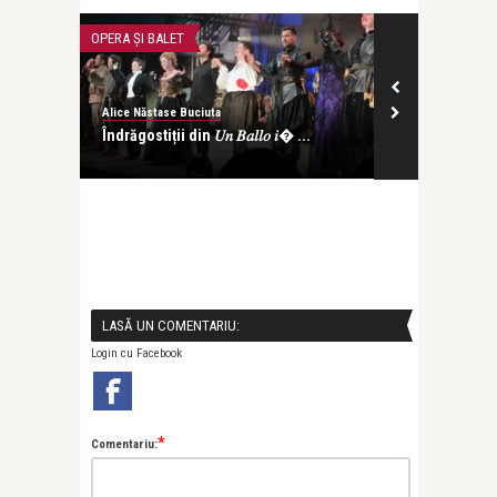
OPERA ȘI BALET
TEATRU
Alice Năstase Buciuta
Alice Năs
 𝑖� ...
The lovers of 𝑈𝑛 𝐵𝑎𝑙𝑙𝑜 𝑖𝑛 � ...
Teatrul
„Emigran
LASĂ UN COMENTARIU:
Login cu Facebook
*
Comentariu: