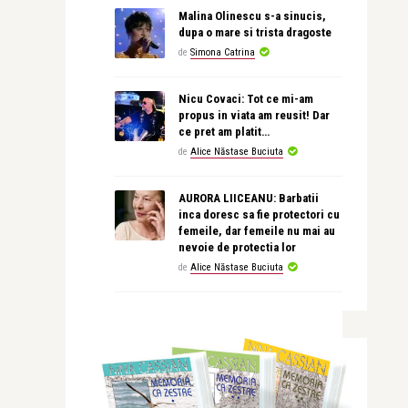
Malina Olinescu s-a sinucis,
dupa o mare si trista dragoste
de
Simona Catrina
Nicu Covaci: Tot ce mi-am
propus in viata am reusit! Dar
ce pret am platit…
de
Alice Năstase Buciuta
AURORA LIICEANU: Barbatii
inca doresc sa fie protectori cu
femeile, dar femeile nu mai au
nevoie de protectia lor
de
Alice Năstase Buciuta