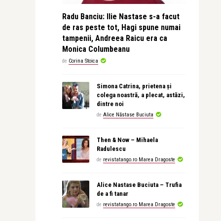
Radu Banciu: Ilie Nastase s-a facut
de ras peste tot, Hagi spune numai
tampenii, Andreea Raicu era ca
Monica Columbeanu
de
Corina Stoica
Simona Catrina, prietena și
colega noastră, a plecat, astăzi,
dintre noi
de
Alice Năstase Buciuta
Then & Now – Mihaela
Radulescu
de
revistatango.ro Marea Dragoste
Alice Nastase Buciuta – Trufia
de a fi tanar
de
revistatango.ro Marea Dragoste