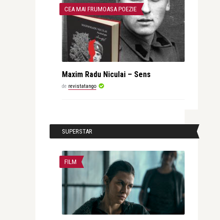
CEA MAI FRUMOASA POEZIE
Maxim Radu Niculai – Sens
de
revistatango
SUPERSTAR
FILM