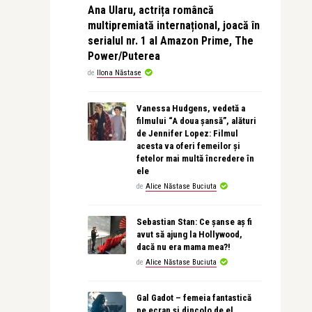
Ana Ularu, actrița româncă
multipremiată internațional, joacă în
serialul nr. 1 al Amazon Prime, The
Power/Puterea
de
Ilona Năstase
Vanessa Hudgens, vedetă a
filmului “A doua șansă”, alături
de Jennifer Lopez: Filmul
acesta va oferi femeilor și
fetelor mai multă încredere în
ele
de
Alice Năstase Buciuta
Sebastian Stan: Ce șanse aș fi
avut să ajung la Hollywood,
dacă nu era mama mea?!
de
Alice Năstase Buciuta
Gal Gadot – femeia fantastică
pe ecran și dincolo de el