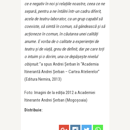
ce e negativ în noi și rela
ț
iile noastre, ceea ce ne
separă, pentru a ne întâlni într-un cadru diferit,
acela de teatru-laborator, ca un grup capabil să
coexiste, să simtă în comun, să gândească și să
ac
ț
ioneze în comun, în căutarea unei calită
ț
i
anume. E vorba de o calitate a experien
ț
ei de
teatru și de via
ț
ă, greu de definit, dar pe care to
ț
i
o intuim și o dorim, una ce depășește nivelul
obișnuit.”
a spus Andrei Șerban în “Academia
Itinerantă Andrei Șerban – Cartea Atelierelor”
(Editura Nemira, 2013)
Foto: Imagini de la ediția 2012 a Academiei
Itinerante Andrei Șerban (Mogoșoaia)
Distribuie: