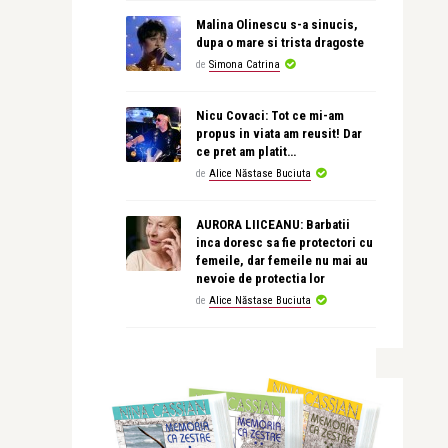
Malina Olinescu s-a sinucis,
dupa o mare si trista dragoste
de
Simona Catrina
Nicu Covaci: Tot ce mi-am
propus in viata am reusit! Dar
ce pret am platit…
de
Alice Năstase Buciuta
AURORA LIICEANU: Barbatii
inca doresc sa fie protectori cu
femeile, dar femeile nu mai au
nevoie de protectia lor
de
Alice Năstase Buciuta