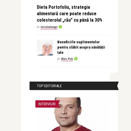
Dieta Portofoliu, strategia
alimentară care poate reduce
colesterolul „rău” cu până la 30%
de
revistatango
Beneficiile suplimentelor
pentru slăbit asupra sănătății
tale
de
Alex Pub
TOP EDITORIALE
INTERVIURI