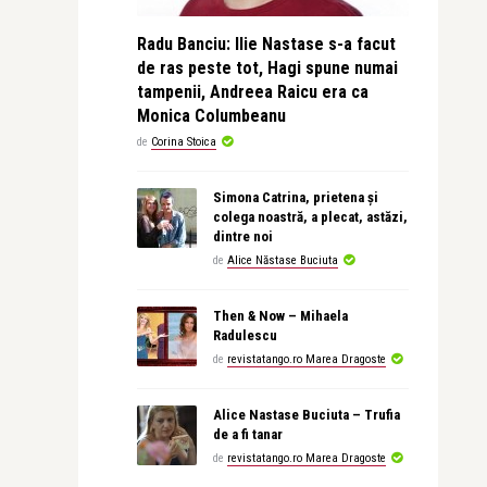
Radu Banciu: Ilie Nastase s-a facut
de ras peste tot, Hagi spune numai
tampenii, Andreea Raicu era ca
Monica Columbeanu
de
Corina Stoica
Simona Catrina, prietena și
colega noastră, a plecat, astăzi,
dintre noi
de
Alice Năstase Buciuta
Then & Now – Mihaela
Radulescu
de
revistatango.ro Marea Dragoste
Alice Nastase Buciuta – Trufia
de a fi tanar
de
revistatango.ro Marea Dragoste