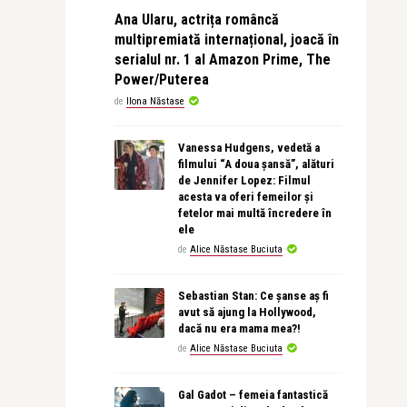
Ana Ularu, actrița româncă
multipremiată internațional, joacă în
serialul nr. 1 al Amazon Prime, The
Power/Puterea
de
Ilona Năstase
Vanessa Hudgens, vedetă a
filmului “A doua șansă”, alături
de Jennifer Lopez: Filmul
acesta va oferi femeilor și
fetelor mai multă încredere în
ele
de
Alice Năstase Buciuta
Sebastian Stan: Ce șanse aș fi
avut să ajung la Hollywood,
dacă nu era mama mea?!
de
Alice Năstase Buciuta
Gal Gadot – femeia fantastică