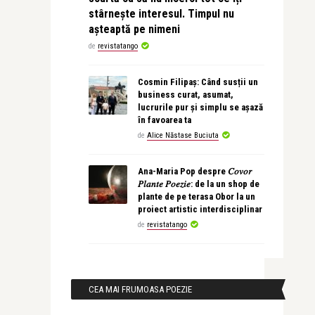
stârnește interesul. Timpul nu
așteaptă pe nimeni
de
revistatango
Cosmin Filipaș: Când susții un
business curat, asumat,
lucrurile pur și simplu se așază
în favoarea ta
de
Alice Năstase Buciuta
Ana-Maria Pop despre 𝐶𝑜𝑣𝑜𝑟
𝑃𝑙𝑎𝑛𝑡𝑒 𝑃𝑜𝑒𝑧𝑖𝑒: de la un shop de
plante de pe terasa Obor la un
proiect artistic interdisciplinar
de
revistatango
CEA MAI FRUMOASA POEZIE