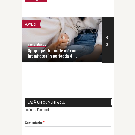
ADVERT
ADVERT
revistatango
Alex Pub
 music
Sprijin pentru noile mămici:
Cum ai grijă 
Intimitatea în perioada d ...
într-un mod c 
LASĂ UN COMENTARIU:
Login cu Facebook
*
Comentariu: