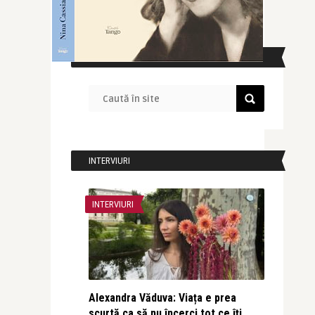
CAUTĂ ÎN SITE
INTERVIURI
INTERVIURI
Alexandra Văduva: Viața e prea
scurtă ca să nu încerci tot ce îți