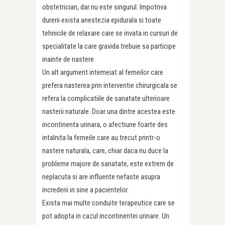
obstetrician, dar nu este singurul. Impotriva
durerii exista anestezia epidurala si toate
tehnicile de relaxare care se invata in cursuri de
specialitate la care gravida trebuie sa parti­cipe
inainte de nastere.
Un alt argument intemeiat al femeilor care
prefera nasterea prin interventie chirurgicala se
refera la complicatiile de sanatate ulterioare
nasterii na­turale. Doar una dintre acestea este
incontinenta urinara, o afectiune foarte des
intalnita la femeile care au trecut printr-o
nastere natu­rala, care, chiar daca nu duce la
probleme majore de sanatate, este extrem de
neplacuta si are influente nefaste asupra
increderii in sine a pacientelor.
Exista mai multe conduite te­rapeutice care se
pot adopta in cazul incontinentei urinare. Un