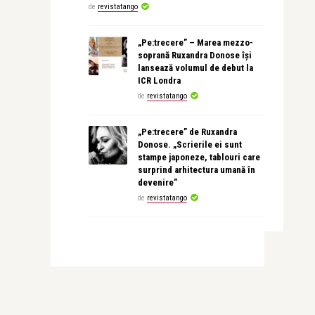
de
revistatango
„Pe:trecere” – Marea mezzo-
soprană Ruxandra Donose își
lansează volumul de debut la
ICR Londra
de
revistatango
„Pe:trecere” de Ruxandra
Donose. „Scrierile ei sunt
stampe japoneze, tablouri care
surprind arhitectura umană în
devenire”
de
revistatango