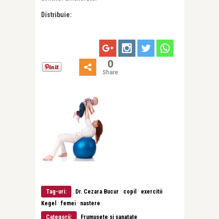
Distribuie:
0
Share
·
·
Tag-uri:
Dr. Cezara Bucur
copil
exercitii
·
·
Kegel
femei
nastere
Categorii:
Frumusete si sanatate