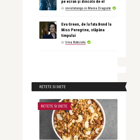
pe ecran și dincolo de el
de
revistatango.ro Marea Dragoste
Eva Green, de la fata Bond la
Miss Peregrine, stăpâna
timpului
de
Irina Botezatu
RETETE SI DIETE
RETETE SI DIETE