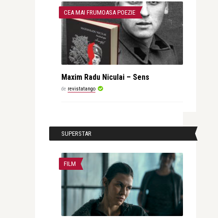
CEA MAI FRUMOASA POEZIE
Maxim Radu Niculai – Sens
de
revistatango
SUPERSTAR
FILM