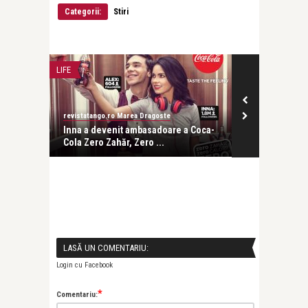
Categorii:
Stiri
LIFE
LIFE
revistatango.ro Marea Dragoste
revistatango.ro
i să își
Inna a devenit ambasadoare a Coca-
Simona Halep
Cola Zero Zahăr, Zero ...
cele care con
LASĂ UN COMENTARIU:
Login cu Facebook
*
Comentariu: