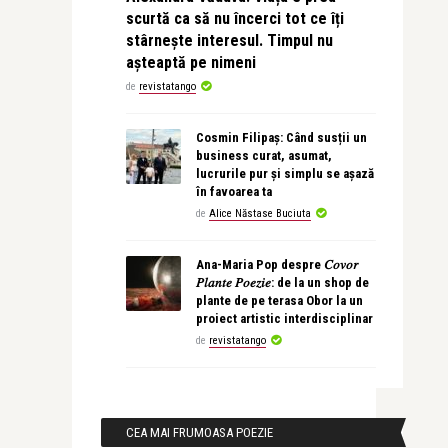
scurtă ca să nu încerci tot ce îți
stârnește interesul. Timpul nu
așteaptă pe nimeni
de
revistatango
Cosmin Filipaș: Când susții un
business curat, asumat,
lucrurile pur și simplu se așază
în favoarea ta
de
Alice Năstase Buciuta
Ana-Maria Pop despre 𝐶𝑜𝑣𝑜𝑟
𝑃𝑙𝑎𝑛𝑡𝑒 𝑃𝑜𝑒𝑧𝑖𝑒: de la un shop de
plante de pe terasa Obor la un
proiect artistic interdisciplinar
de
revistatango
CEA MAI FRUMOASA POEZIE