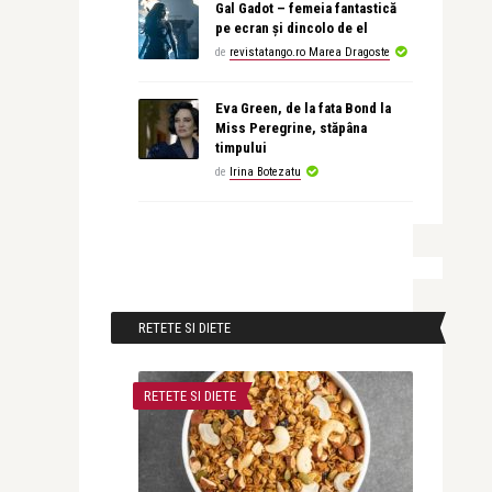
Gal Gadot – femeia fantastică
pe ecran și dincolo de el
de
revistatango.ro Marea Dragoste
Eva Green, de la fata Bond la
Miss Peregrine, stăpâna
timpului
de
Irina Botezatu
RETETE SI DIETE
RETETE SI DIETE