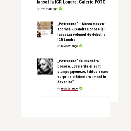
lansat la ICR Londra. Galerie FOTO
de
revistatango
„Pe:trecere” – Marea mezzo-
soprană Ruxandra Donose își
lansează volumul de debut la
ICR Londra
de
revistatango
„Pe:trecere” de Ruxandra
Donose. „Scrierile ei sunt
stampe japoneze, tablouri care
surprind arhitectura umană în
devenire”
de
revistatango