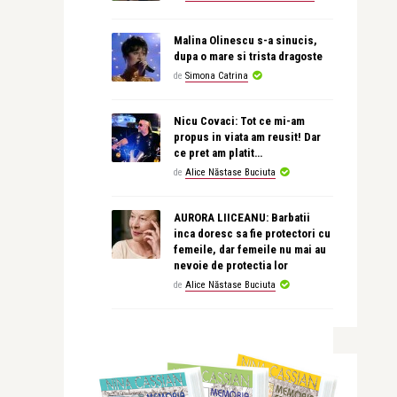
Malina Olinescu s-a sinucis,
dupa o mare si trista dragoste
de
Simona Catrina
Nicu Covaci: Tot ce mi-am
propus in viata am reusit! Dar
ce pret am platit…
de
Alice Năstase Buciuta
AURORA LIICEANU: Barbatii
inca doresc sa fie protectori cu
femeile, dar femeile nu mai au
nevoie de protectia lor
de
Alice Năstase Buciuta