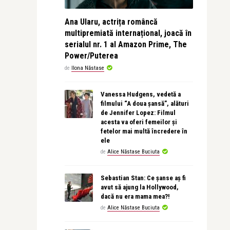
Ana Ularu, actrița româncă
multipremiată internațional, joacă în
serialul nr. 1 al Amazon Prime, The
Power/Puterea
de
Ilona Năstase
Vanessa Hudgens, vedetă a
filmului “A doua șansă”, alături
de Jennifer Lopez: Filmul
acesta va oferi femeilor și
fetelor mai multă încredere în
ele
de
Alice Năstase Buciuta
Sebastian Stan: Ce șanse aș fi
avut să ajung la Hollywood,
dacă nu era mama mea?!
de
Alice Năstase Buciuta