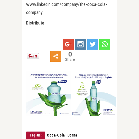
www.linkedin.com/company/the-coca-cola-
company.
Distribuie:
0
Share
·
Tag-uri:
Coca-Cola
Dorna