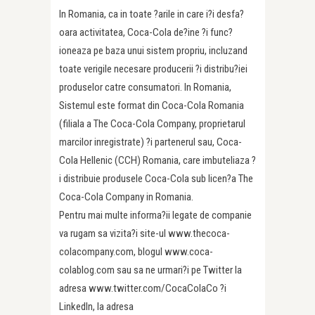
In Romania, ca in toate ?arile in care i?i desfa?
oara activitatea, Coca-Cola de?ine ?i func?
ioneaza pe baza unui sistem propriu, incluzand
toate verigile necesare producerii ?i distribu?iei
produselor catre consumatori. In Romania,
Sistemul este format din Coca-Cola Romania
(filiala a The Coca-Cola Company, proprietarul
marcilor inregistrate) ?i partenerul sau, Coca-
Cola Hellenic (CCH) Romania, care imbuteliaza ?
i distribuie produsele Coca-Cola sub licen?a The
Coca-Cola Company in Romania.
Pentru mai multe informa?ii legate de companie
va rugam sa vizita?i site-ul www.thecoca-
colacompany.com, blogul www.coca-
colablog.com sau sa ne urmari?i pe Twitter la
adresa www.twitter.com/CocaColaCo ?i
LinkedIn, la adresa