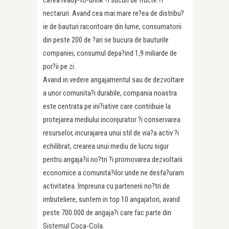
cafea ready-to-drink ?i sucuri de fructe ?i
nectaruri. Avand cea mai mare re?ea de distribu?
ie de bauturi racoritoare din lume, consumatorii
din peste 200 de ?ari se bucura de bauturile
companiei, consumul depa?ind 1,9 miliarde de
por?ii pe zi.
Avand in vedere angajamentul sau de dezvoltare
a unor comunita?i durabile, compania noastra
este centrata pe ini?iative care contribuie la
protejarea mediului inconjurator ?i conservarea
resurselor, incurajarea unui stil de via?a activ ?i
echilibrat, crearea unui mediu de lucru sigur
pentru angaja?ii no?tri ?i promovarea dezvoltarii
economice a comunita?ilor unde ne desfa?uram
activitatea. Impreuna cu partenerii no?tri de
imbuteliere, suntem in top 10 angajatori, avand
peste 700.000 de angaja?i care fac parte din
Sistemul Coca-Cola.