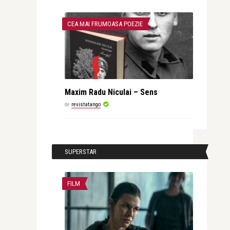
CEA MAI FRUMOASA POEZIE
Maxim Radu Niculai – Sens
de
revistatango
SUPERSTAR
FILM