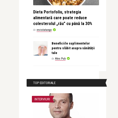
Dieta Portofoliu, strategia
alimentară care poate reduce
colesterolul „rău” cu până la 30%
de
revistatango
Beneficiile suplimentelor
pentru slăbit asupra sănătății
tale
de
Alex Pub
TOP EDITORIALE
INTERVIURI