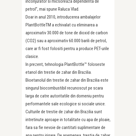
inconjurator si micsoreaza dependenta de
petrol”, mai spune Raluca Vlad.
Doar in anul 2010, introducerea ambalajelor
PlantBottleTM a echivalat cu eliminarea a
aproximativ 30.000 de tone de dioxid de carbon
(CO2) sau a aproximativ 60.000 barili de petrol,
care ar fi fost folositi pentru a produce PET-urile
clasice.
In prezent, tehnologia PlantBottle™ foloseste
etanol din trestie de zahar din Brazilia.
Bioetanolul din trestie de zahar din Brazilia este
singurul biocombustibil recunoscut pe scara
larga de catre autoritatile din domeniu pentru
performantele sale ecologice si sociale unice.
Culturile de trestie de zahar din Brazilia sunt
intretinute aproape in totalitate cu apa de ploaie,
fara sa fie nevoie de cantitati suplimentare de
apa pentru irigare. De asemenea, trestia de zahar