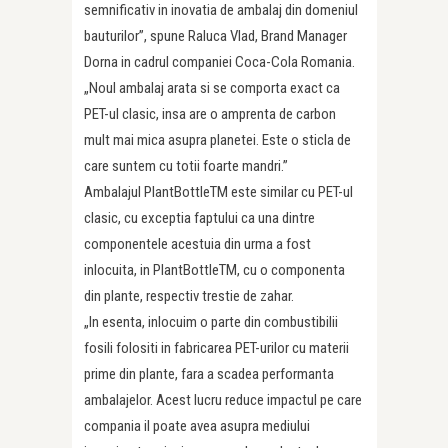
semnificativ in inovatia de ambalaj din domeniul
bauturilor”, spune Raluca Vlad, Brand Manager
Dorna in cadrul companiei Coca-Cola Romania.
„Noul ambalaj arata si se comporta exact ca
PET-ul clasic, insa are o amprenta de carbon
mult mai mica asupra planetei. Este o sticla de
care suntem cu totii foarte mandri.”
Ambalajul PlantBottleTM este similar cu PET-ul
clasic, cu exceptia faptului ca una dintre
componentele acestuia din urma a fost
inlocuita, in PlantBottleTM, cu o componenta
din plante, respectiv trestie de zahar.
„In esenta, inlocuim o parte din combustibilii
fosili folositi in fabricarea PET-urilor cu materii
prime din plante, fara a scadea performanta
ambalajelor. Acest lucru reduce impactul pe care
compania il poate avea asupra mediului