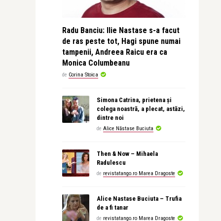
Radu Banciu: Ilie Nastase s-a facut
de ras peste tot, Hagi spune numai
tampenii, Andreea Raicu era ca
Monica Columbeanu
de
Corina Stoica
Simona Catrina, prietena și
colega noastră, a plecat, astăzi,
dintre noi
de
Alice Năstase Buciuta
Then & Now – Mihaela
Radulescu
de
revistatango.ro Marea Dragoste
Alice Nastase Buciuta – Trufia
de a fi tanar
de
revistatango.ro Marea Dragoste