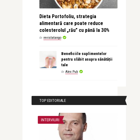
Dieta Portofoliu, strategia
alimentară care poate reduce
colesterolul „rău” cu până la 30%
de
revistatango
Beneficiile suplimentelor
pentru slăbit asupra sănătății
tale
de
Alex Pub
TOP EDITORIALE
INTERVIURI