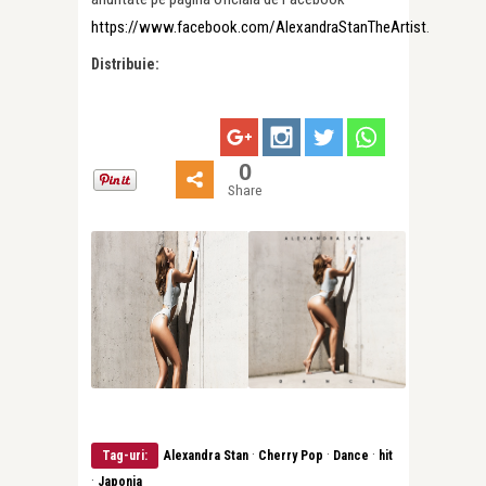
https://www.facebook.com/AlexandraStanTheArtist
.
Distribuie:
0
Share
·
·
·
Tag-uri:
Alexandra Stan
Cherry Pop
Dance
hit
·
Japonia