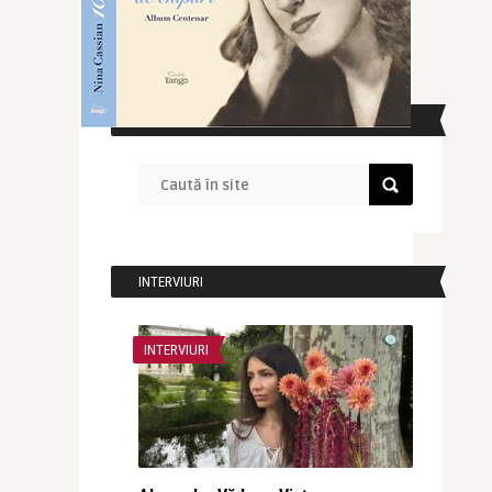
CAUTĂ ÎN SITE
INTERVIURI
INTERVIURI