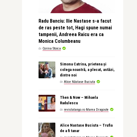
Radu Banciu: Ilie Nastase s-a facut
de ras peste tot, Hagi spune numai
tampenii, Andreea Raicu era ca
Monica Columbeanu
de
Corina Stoica
Simona Catrina, prietena și
colega noastră, a plecat, astăzi,
dintre noi
de
Alice Năstase Buciuta
Then & Now – Mihaela
Radulescu
de
revistatango.ro Marea Dragoste
Alice Nastase Buciuta – Trufia
de a fi tanar