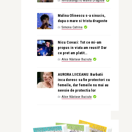
de
revistatango.ro Marea Dragoste
Malina Olinescu s-a sinucis,
dupa o mare si trista dragoste
de
Simona Catrina
Nicu Covaci: Tot ce mi-am
propus in viata am reusit! Dar
ce pret am platit…
de
Alice Năstase Buciuta
AURORA LIICEANU: Barbatii
inca doresc sa fie protectori cu
femeile, dar femeile nu mai au
nevoie de protectia lor
de
Alice Năstase Buciuta