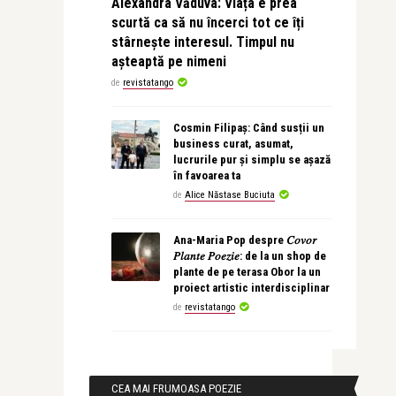
Alexandra Văduva: Viața e prea
scurtă ca să nu încerci tot ce îți
stârnește interesul. Timpul nu
așteaptă pe nimeni
de
revistatango
Cosmin Filipaș: Când susții un
business curat, asumat,
lucrurile pur și simplu se așază
în favoarea ta
de
Alice Năstase Buciuta
Ana-Maria Pop despre 𝐶𝑜𝑣𝑜𝑟
𝑃𝑙𝑎𝑛𝑡𝑒 𝑃𝑜𝑒𝑧𝑖𝑒: de la un shop de
plante de pe terasa Obor la un
proiect artistic interdisciplinar
de
revistatango
CEA MAI FRUMOASA POEZIE