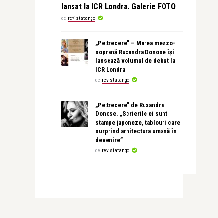
lansat la ICR Londra. Galerie FOTO
de
revistatango
„Pe:trecere” – Marea mezzo-
soprană Ruxandra Donose își
lansează volumul de debut la
ICR Londra
de
revistatango
„Pe:trecere” de Ruxandra
Donose. „Scrierile ei sunt
stampe japoneze, tablouri care
surprind arhitectura umană în
devenire”
de
revistatango