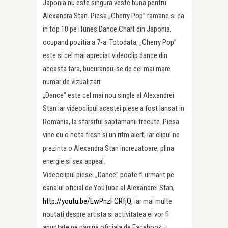
Japonia nu este singura veste buna pentru
Alexandra Stan. Piesa „Cherry Pop” ramane si ea
in top 10 pe iTunes Dance Chart din Japonia,
ocupand pozitia a 7-a. Totodata, „Cherry Pop”
este si cel mai apreciat videoclip dance din
aceasta tara, bucurandu-se de cel mai mare
numar de vizualizari.
„Dance” este cel mai nou single al Alexandrei
Stan iar videoclipul acestei piese a fost lansat in
Romania, la sfarsitul saptamanii trecute. Piesa
vine cu o nota fresh si un ritm alert, iar clipul ne
prezinta o Alexandra Stan increzatoare, plina
energie si sex appeal.
Videoclipul piesei „Dance” poate fi urmarit pe
canalul oficial de YouTube al Alexandrei Stan,
http://youtu.be/EwPnzFCRfjQ
, iar mai multe
noutati despre artista si activitatea ei vor fi
anuntate pe pagina oficiala de Facebook –