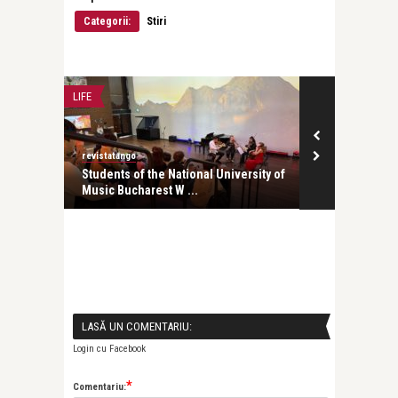
Categorii:
Stiri
LIFE
CONCERTE & SP
revistatango
revistatango
ele și
Students of the National University of
Studenții Uni
Music Bucharest W ...
Muzică din Bu
LASĂ UN COMENTARIU:
Login cu Facebook
*
Comentariu: