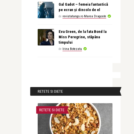
Gal Gadot – femeia fantastică
pe ecran și dincolo de el
de
revistatango.ro Marea Dragoste
Eva Green, de la fata Bond la
Miss Peregrine, stăpâna
timpului
de
Irina Botezatu
RETETE SI DIETE
RETETE SI DIETE