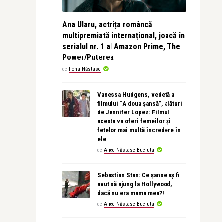
Ana Ularu, actrița româncă
multipremiată internațional, joacă în
serialul nr. 1 al Amazon Prime, The
Power/Puterea
de
Ilona Năstase
Vanessa Hudgens, vedetă a
filmului “A doua șansă”, alături
de Jennifer Lopez: Filmul
acesta va oferi femeilor și
fetelor mai multă încredere în
ele
de
Alice Năstase Buciuta
Sebastian Stan: Ce șanse aș fi
avut să ajung la Hollywood,
dacă nu era mama mea?!
de
Alice Năstase Buciuta