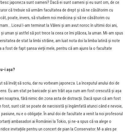
vorbesc japoneza sunt oameni? Dacă ei sunt oameni și eu sunt om, de ce
uturor că trebuie să urmăm facultatea de drept și să ne căsătorim cu
ecât, poate, invers, să studiem noi medicina și să ne căsătorim cu
mam… Liceul l-am terminat la Văleni și am avut noroc în ultimii doi ani,
l și uman și astfel să pot trece la ceea ce îmi plăcea, la uman. Mi-am spus
versitatea de stat la limbi străine, am luat nota doi la limba latină și note
ta a fost de fapt șansa vieții mele, pentru că am ajuns la o facultate
nu-i așa?
ut să învăț să scriu, dar nu vorbeam japoneza. La începutul anului doi de
 sens. Eu am stat pe baricade și am trăit așa cum am fost crescută și așa
ceri noaptea, fără nimic din zona asta de distracții. Dacă spun că am fost
fost, sunt cât se poate de narcisistă și îngâmfată atunci când e nevoie,
o pasiune, nu e o obligație. În anul doi de facultate a venit la noi profesorul
ortanți ambasadori ai României la Tokio, și ne-a spus că va alege o
ice invitațiile pentru un concert de pian la Conservator. M-a ales pe