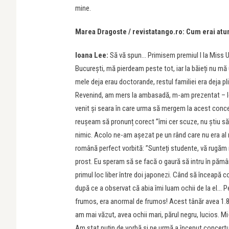
mine.
Marea Dragoste / revistatango.ro: Cum erai atun
Ioana Lee:
Să vă spun… Primisem premiul I la Miss Un
București, mă pierdeam peste tot, iar la băieți nu mă 
mele deja erau doctorande, restul familiei era deja p
Revenind, am mers la ambasadă, m-am prezentat – Ioan
venit și seara în care urma să mergem la acest conce
reușeam să pronunț corect ”îmi cer scuze, nu știu să 
nimic. Acolo ne-am așezat pe un rând care nu era al
română perfect vorbită: ”Sunteți studente, vă rugăm 
prost. Eu speram să se facă o gaură să intru în păm
primul loc liber între doi japonezi. Când să înceapă c
după ce a observat că abia îmi luam ochii de la el… 
frumos, era anormal de frumos! Acest tânăr avea 1.84
am mai văzut, avea ochii mari, părul negru, lucios. 
Am stat puțin de vorbă și pe urmă a început concert