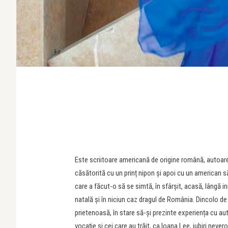
Este scriitoare americană de origine română, autoare
căsătorită cu un prinț nipon și apoi cu un american să
care a făcut-o să se simtă, în sfârșit, acasă, lângă i
natală și în niciun caz dragul de România. Dincolo de e
prietenoasă, în stare să-și prezinte experiența cu aut
vocație și cei care au trăit, ca Ioana Lee, iubiri never