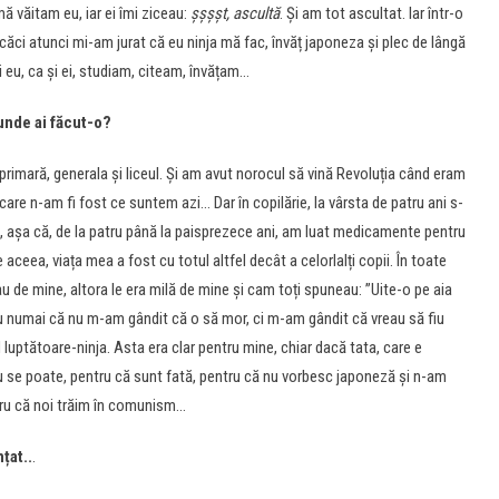
mă văitam eu, iar ei îmi ziceau:
șșșșt, ascultă
. Și am tot ascultat. Iar într-o
, căci atunci mi-am jurat că eu ninja mă fac, învăț japoneza și plec de lângă
 eu, ca și ei, studiam, citeam, învățam…
unde ai făcut-o?
primară, generala și liceul. Și am avut norocul să vină Revoluția când eram
 care n-am fi fost ce suntem azi… Dar în copilărie, la vârsta de patru ani s-
 așa că, de la patru până la paisprezece ani, am luat medicamente pentru
ceea, viața mea a fost cu totul altfel decât a celorlalți copii. În toate
u de mine, altora le era milă de mine și cam toți spuneau: ”Uite-o pe aia
u numai că nu m-am gândit că o să mor, ci m-am gândit că vreau să fiu
 luptătoare-ninja. Asta era clar pentru mine, chiar dacă tata, care e
nu se poate, pentru că sunt fată, pentru că nu vorbesc japoneză și n-am
tru că noi trăim în comunism…
țat..
.