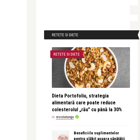
RETETE SI DIETE
RETETE SI DIETE
Dieta Portofoliu, strategia
alimentară care poate reduce
colesterolul „rău” cu până la 30%
de
revistatango
Beneficiile suplimentelor
pentru slăbit asupra sănătății