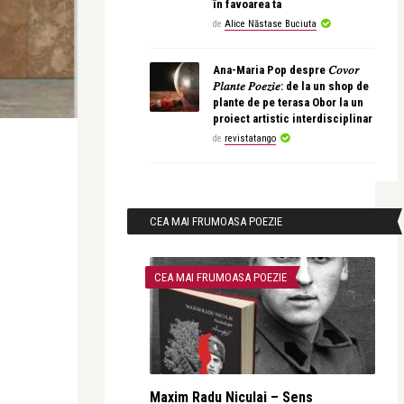
în favoarea ta
de
Alice Năstase Buciuta
Ana-Maria Pop despre 𝐶𝑜𝑣𝑜𝑟
𝑃𝑙𝑎𝑛𝑡𝑒 𝑃𝑜𝑒𝑧𝑖𝑒: de la un shop de
plante de pe terasa Obor la un
proiect artistic interdisciplinar
de
revistatango
CEA MAI FRUMOASA POEZIE
CEA MAI FRUMOASA POEZIE
Maxim Radu Niculai – Sens