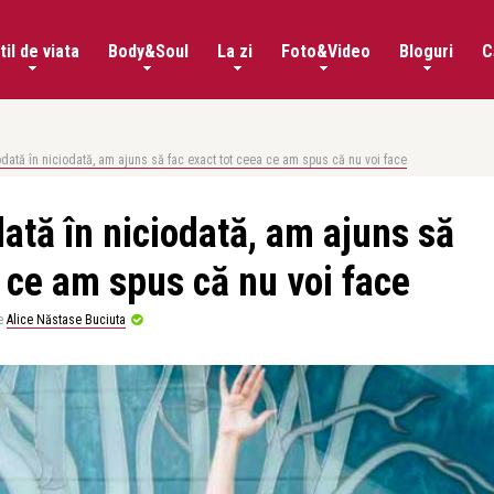
til de viata
Body&Soul
La zi
Foto&Video
Bloguri
C
odată în niciodată, am ajuns să fac exact tot ceea ce am spus că nu voi face
dată în niciodată, am ajuns să
a ce am spus că nu voi face
e
Alice Năstase Buciuta