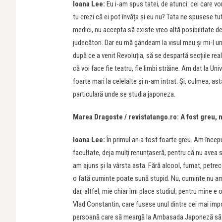
Ioana Lee:
Eu i-am spus tatei, de atunci: cei care 
tu crezi că ei pot învăța și eu nu? Tata ne spusese t
medici, nu accepta să existe vreo altă posibilitate d
judecători. Dar eu mă gândeam la visul meu și mi-l ur
după ce a venit Revoluția, să se despartă secțiile rea
că voi face fie teatru, fie limbi străine. Am dat la Uni
foarte mari la celelalte și n-am intrat. Și, culmea, as
particulară unde se studia japoneza.
Marea Dragoste / revistatango.ro: A fost greu, 
Ioana Lee:
În primul an a fost foarte greu. Am încep
facultate, deja mulți renunțaseră, pentru că nu avea
am ajuns și la vârsta asta. Fără alcool, fumat, petre
o fată cuminte poate sună stupid. Nu, cuminte nu am 
dar, altfel, mie chiar îmi place studiul, pentru mine e 
Vlad Constantin, care fusese unul dintre cei mai imp
persoană care să meargă la Ambasada Japoneză să rid