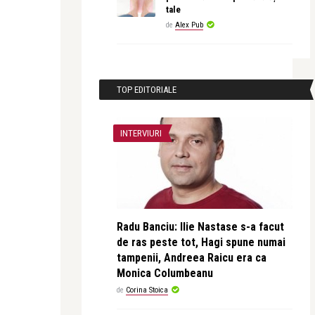
tale
de
Alex Pub
TOP EDITORIALE
INTERVIURI
Radu Banciu: Ilie Nastase s-a facut
de ras peste tot, Hagi spune numai
tampenii, Andreea Raicu era ca
Monica Columbeanu
de
Corina Stoica