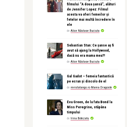
filmului “A doua șansă”, alături
de Jennifer Lopez: Filmul
acesta va oferi femeilor și
fetelor mai multă încredere în
ele
de
Alice Năstase Buciuta
Sebastian Stan: Ce șanse aș fi
avut să ajung la Hollywood,
dacă nu era mama mea?!
de
Alice Năstase Buciuta
Gal Gadot – femeia fantastică
pe ecran și dincolo de el
de
revistatango.ro Marea Dragoste
Eva Green, de la fata Bond la
Miss Peregrine, stăpâna
timpului
de
Irina Botezatu