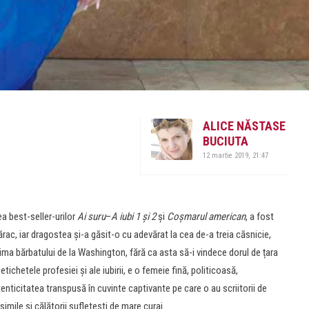
ALICE NĂSTASE
BUCIUTA
12 martie 2019, 21:47
a best-seller-urilor
Ai suru
–
A iubi 1 și 2
și
Coșmarul american
, a fost
rac, iar dragostea și-a găsit-o cu adevărat la cea de-a treia căsnicie,
nima bărbatului de la Washington, fără ca asta să-i vindece dorul de țara
tichetele profesiei și ale iubirii, e o femeie fină, politicoasă,
enticitatea transpusă în cuvinte captivante pe care o au scriitorii de
osimile și călătorii sufletești de mare curaj.