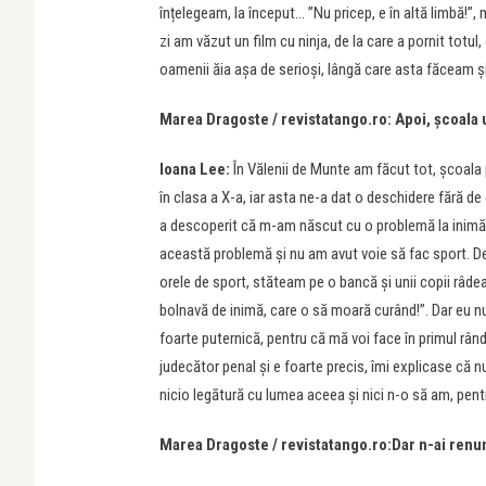
înțelegeam, la început… ”Nu pricep, e în altă limbă!”, 
zi am văzut un film cu ninja, de la care a pornit totul
oamenii ăia așa de serioși, lângă care asta făceam și
Marea Dragoste / revistatango.ro: Apoi, școala 
Ioana Lee:
În Vălenii de Munte am făcut tot, școala 
în clasa a X-a, iar asta ne-a dat o deschidere fără de
a descoperit că m-am născut cu o problemă la inimă,
această problemă și nu am avut voie să fac sport. De a
orele de sport, stăteam pe o bancă și unii copii râdea
bolnavă de inimă, care o să moară curând!”. Dar eu n
foarte puternică, pentru că mă voi face în primul rând
judecător penal și e foarte precis, îmi explicase că 
nicio legătură cu lumea aceea și nici n-o să am, pen
Marea Dragoste / revistatango.ro:Dar n-ai renun