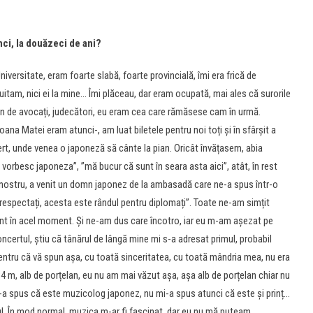
ci, la douăzeci de ani?
iversitate, eram foarte slabă, foarte provincială, îmi era frică de
uitam, nici ei la mine… Îmi plăceau, dar eram ocupată, mai ales că surorile
lin de avocați, judecători, eu eram cea care rămăsese cam în urmă.
a Matei eram atunci-, am luat biletele pentru noi toți și în sfârșit a
rt, unde venea o japoneză să cânte la pian. Oricât învățasem, abia
vorbesc japoneza”, ”mă bucur că sunt în seara asta aici”, atât, în rest
 nostru, a venit un domn japonez de la ambasadă care ne-a spus într-o
respectați, acesta este rândul pentru diplomați”. Toate ne-am simțit
ânt în acel moment. Și ne-am dus care încotro, iar eu m-am așezat pe
oncertul, știu că tânărul de lângă mine mi s-a adresat primul, probabil
Pentru că vă spun așa, cu toată sinceritatea, cu toată mândria mea, nu era
 m, alb de porțelan, eu nu am mai văzut așa, așa alb de porțelan chiar nu
Mi-a spus că este muzicolog japonez, nu mi-a spus atunci că este și prinț…
ul. În mod normal, muzica m-ar fi fascinat, dar eu nu mă puteam