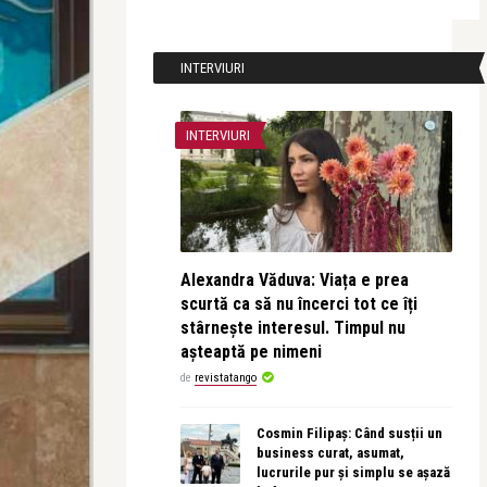
INTERVIURI
INTERVIURI
Alexandra Văduva: Viața e prea
scurtă ca să nu încerci tot ce îți
stârnește interesul. Timpul nu
așteaptă pe nimeni
de
revistatango
Cosmin Filipaș: Când susții un
business curat, asumat,
lucrurile pur și simplu se așază