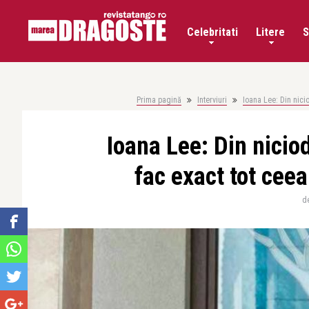
Celebritati
Litere
S
Prima pagină
Interviuri
Ioana Lee: Din nici
Ioana Lee: Din nicio
fac exact tot cee
d