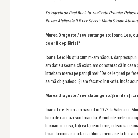
Fotografii de Paul Buciuta, realizate Premier Palace 
Rusen Atelierele ILBAH; Stylist: Maria Stoian Atelie
Marea Dragoste / revistatango.ro: Ioana Lee, cu
de anii copilăriei?
Ioana Lee:
Nu știu cum m-am născut, dar presupun c
am dat eu seama că exist, am constatat că în casa păr
întrebam mereu pe părinții mei: ”De ce le țineți pe fetel
să mă obișnuiesc. Și am făcut-o într-atât, încât acum
Marea Dragoste / revistatango.ro:Și unde ați c
Ioana Lee:
Eu m-am născut în 1973 la Vălenii de Munte
lucru de care azi sunt mândră. Amintirile mele din co
locuiam în casă, toți își făceau teme, citeau sau scr
Doar duminica se uitau la filme americane la televizor