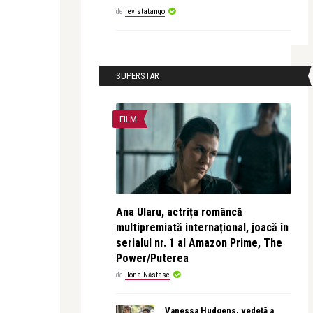
de
revistatango
SUPERSTAR
FILM
Ana Ularu, actrița româncă
multipremiată internațional, joacă în
serialul nr. 1 al Amazon Prime, The
Power/Puterea
de
Ilona Năstase
Vanessa Hudgens, vedetă a