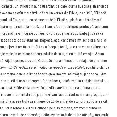
arnețel, un stilou din aur sau argint, pe care, culmea!, scria și în engleză
e aveam să aflu mai târziu că era un verset din Biblie, Ioan 3:16, ”Fiindcă
ul Lui Fiu, pentru ca oricine crede în El, să nu piară, ci să aibă viață
nărul m-a invitat la masă, dar l-am refuzat politicos, pentru că, așa cum
tunci când ne-am cunoscut, eu nu vorbesc și nu ies cu bărbații, ceea ce
ar ideea este că eu sunt mai bățoasă, așa, când mă simt sensibilă. Și el a
gem pe jos la restaurant. Și așa a început totul, iar eu nu vreau să lungesc
ărțile mele, în care am descris totul în detaliu, și cu multă emoție. Acum,
nvățat japoneza cu adevărat, căci noi am început o relație de prietenie
facem noi? Să vedem care învață mai repede limba celuilalt,
eu știind clar că
ea română, care e o limbă foarte grea, înainte să învăț eu japoneza… Am
, pentru că ei acolo mergeau foarte încet, adică trebuiau să țină ritmul cu
 din casă. Stăteam la cineva în gazdă, care îmi aducea mâncare ca la
ul în care m-am întâlnit cu japonezii, am făcut exact ce mi-am propus, am
ândria aceea trufașă a tinerei de 20 de ani, și de atunci practic am avut
 cu el în română, eu nu îl cunosc pe el în română, am vorbit numai în
i am devenit de nedespărțit, căci aveam atât de multe afinități, mai mult