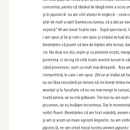
concentra, pentru că tânărul de lângă mine a scos un c
și în japoneză- eu am citit atunci în engleză – ceva c
atât de mult a iubit Dumnezeu lumea, că a dat pe singur
veșnică.” M-am mirat foarte tare… După spectacol, tâ
i-am spus și lui și cum i-am spus și soțului actual a
bineînțeles că poate să dea de înțeles alte lucruri, d
zis: Nu doar noi doi, ieșim și cu prietenii noștri, mer
povestea, ci vă rog să citiți toate aceste lucruri în c
când povestesc, sunt cu mult mai detașată… Așa am î
competitivă, în care i-am spus:
Știi ce ar trebui să 
nu voi lăsa niciodată pe nimeni să-mi învețe limba m
anunțat și la facultate că nu voi mai merge la cursuri
toată lumea, iar eu mă grăbeam. Trei luni nu am ieșit
prizonieri, iar eu învățam încontinuu. Dar în moment
vorbit fluent. Bineînțeles că am fost mândră, aveam m
și am și acum un mare egoism lingvistic, nu am vorbit
japoneză, ne-am creat micul nostru univers japonez ș