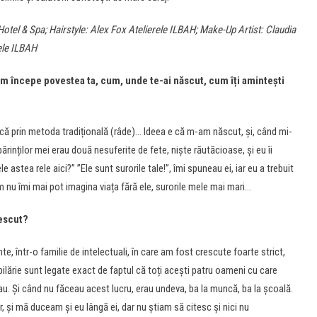
Hotel & Spa; Hairstyle: Alex Fox Atelierele ILBAH; Make-Up Artist: Claudia
rele ILBAH
m începe povestea ta, cum, unde te-ai născut, cum îți amintești
ă prin metoda tradițională (râde)… Ideea e că m-am născut, și, când mi-
inților mei erau două nesuferite de fete, niște răutăcioase, și eu îi
e astea rele aici?” ”Ele sunt surorile tale!”, îmi spuneau ei, iar eu a trebuit
 nu îmi mai pot imagina viața fără ele, surorile mele mai mari…
rescut?
, într-o familie de intelectuali, în care am fost crescute foarte strict,
pilărie sunt legate exact de faptul că toți acești patru oameni cu care
iau. Și când nu făceau acest lucru, erau undeva, ba la muncă, ba la școală.
, și mă duceam și eu lângă ei, dar nu știam să citesc și nici nu