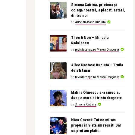
Simona Catrina, prietena și
colega noastră, a plecat, astăzi,
dintre noi
de
Alice Năstase Buciuta
Then & Now – Mihaela
Radulescu
de
revistatango.ro Marea Dragoste
Alice Nastase Buciuta – Trufia
de a fi tanar
de
revistatango.ro Marea Dragoste
Malina Olinescu s-a sinucis,
dupa o mare si trista dragoste
de
Simona Catrina
Nicu Covaci: Tot ce mi-am
propus in viata am reusit! Dar
ce pret am platit…