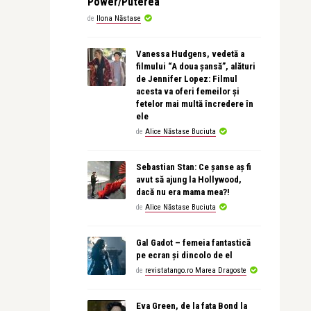
Power/Puterea
de
Ilona Năstase
Vanessa Hudgens, vedetă a
filmului “A doua șansă”, alături
de Jennifer Lopez: Filmul
acesta va oferi femeilor și
fetelor mai multă încredere în
ele
de
Alice Năstase Buciuta
Sebastian Stan: Ce șanse aș fi
avut să ajung la Hollywood,
dacă nu era mama mea?!
de
Alice Năstase Buciuta
Gal Gadot – femeia fantastică
pe ecran și dincolo de el
de
revistatango.ro Marea Dragoste
Eva Green, de la fata Bond la