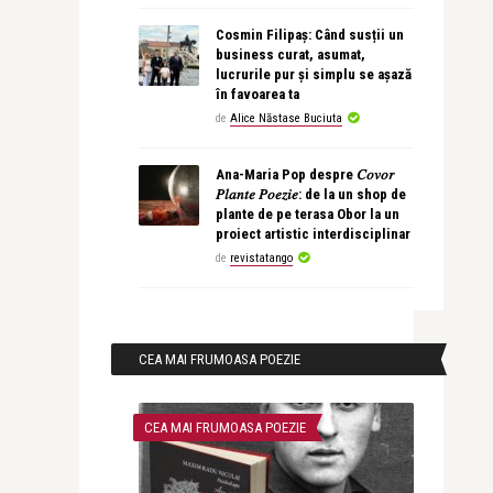
Cosmin Filipaș: Când susții un
business curat, asumat,
lucrurile pur și simplu se așază
în favoarea ta
de
Alice Năstase Buciuta
Ana-Maria Pop despre 𝐶𝑜𝑣𝑜𝑟
𝑃𝑙𝑎𝑛𝑡𝑒 𝑃𝑜𝑒𝑧𝑖𝑒: de la un shop de
plante de pe terasa Obor la un
proiect artistic interdisciplinar
de
revistatango
CEA MAI FRUMOASA POEZIE
CEA MAI FRUMOASA POEZIE