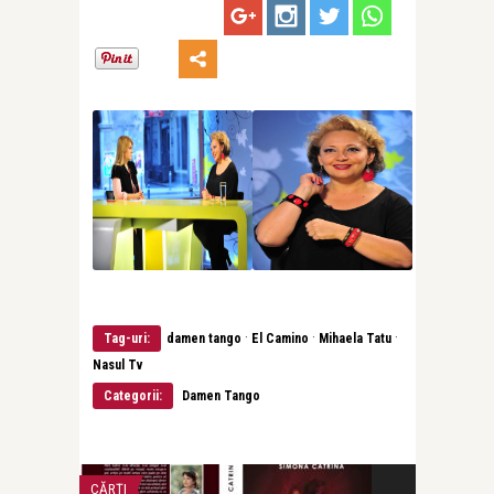
·
·
·
Tag-uri:
damen tango
El Camino
Mihaela Tatu
Nasul Tv
Categorii:
Damen Tango
CĂRȚI
DAMEN TANGO