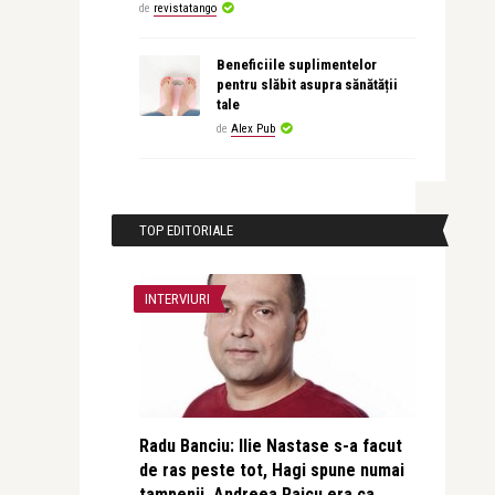
de
revistatango
Beneficiile suplimentelor
pentru slăbit asupra sănătății
tale
de
Alex Pub
TOP EDITORIALE
INTERVIURI
Radu Banciu: Ilie Nastase s-a facut
de ras peste tot, Hagi spune numai
tampenii, Andreea Raicu era ca