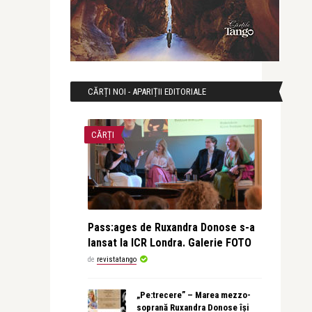
CĂRȚI NOI - APARIȚII EDITORIALE
CĂRȚI
Pass:ages de Ruxandra Donose s-a
lansat la ICR Londra. Galerie FOTO
de
revistatango
„Pe:trecere” – Marea mezzo-
soprană Ruxandra Donose își