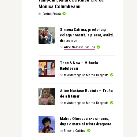
Monica Columbeanu
de
Corina Stoica
Simona Catrina, prietena și
colega noastră, a plecat, astăzi,
dintre noi
de
Alice Năstase Buciuta
Then & Now – Mihaela
Radulescu
de
revistatango.ro Marea Dragoste
Alice Nastase Buciuta – Trufia
de a fi tanar
de
revistatango.ro Marea Dragoste
Malina Olinescu s-a sinucis,
dupa o mare si trista dragoste
de
Simona Catrina