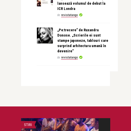
lansează volumul de debut la
ICR Londra
de
revistatango
„Pe:trecere” de Ruxandra
Donose. „Scrierile ei sunt
stampe japoneze, tablouri care
surprind arhitectura umană în
devenire”
de
revistatango
STIRI
LIFE