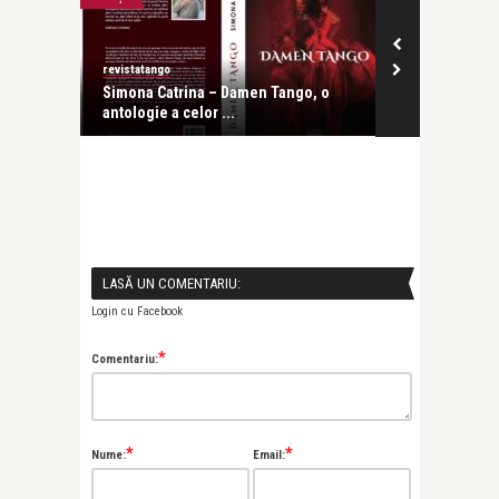
revistatango
revistatango.ro
ogia
Simona Catrina – Damen Tango, o
Mihaela Miro
antologie a celor ...
vrut sa fiu ...
LASĂ UN COMENTARIU:
Login cu Facebook
*
Comentariu:
*
*
Nume:
Email: