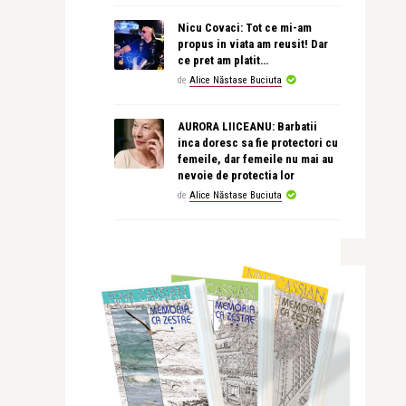
Nicu Covaci: Tot ce mi-am
propus in viata am reusit! Dar
ce pret am platit…
de
Alice Năstase Buciuta
AURORA LIICEANU: Barbatii
inca doresc sa fie protectori cu
femeile, dar femeile nu mai au
nevoie de protectia lor
de
Alice Năstase Buciuta