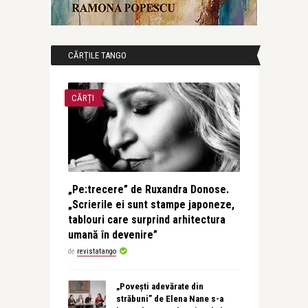
CĂRȚILE TANGO
CĂRȚI
„Pe:trecere” de Ruxandra Donose.
„Scrierile ei sunt stampe japoneze,
tablouri care surprind arhitectura
umană în devenire”
de
revistatango
„Povești adevărate din
străbuni” de Elena Nane s-a