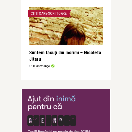
CITITOARE-SCRIITOARE
Suntem făcuţi din lacrimi – Nicoleta
Jitaru
de
revistatango