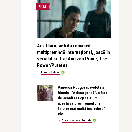
FILM
Ana Ularu, actrița româncă
multipremiată internațional, joacă în
serialul nr. 1 al Amazon Prime, The
Power/Puterea
de
Ilona Năstase
Vanessa Hudgens, vedetă a
filmului “A doua șansă”, alături
de Jennifer Lopez: Filmul
acesta va oferi femeilor și
fetelor mai multă încredere în
ele
de
Alice Năstase Buciuta