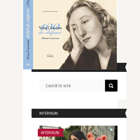
CAUTĂ ÎN SITE
INTERVIURI
INTERVIURI