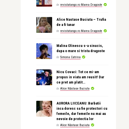
de
revistatango.ro Marea Dragoste
Alice Nastase Buciuta – Trufia
de a fi tanar
de
revistatango.ro Marea Dragoste
Malina Olinescu s-a sinucis,
dupa o mare si trista dragoste
de
Simona Catrina
Nicu Covaci: Tot ce mi-am
propus in viata am reusit! Dar
ce pret am platit…
de
Alice Năstase Buciuta
AURORA LIICEANU: Barbatii
inca doresc sa fie protectori cu
femeile, dar femeile nu mai au
nevoie de protectia lor
de
Alice Năstase Buciuta