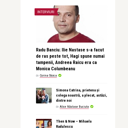
INTERVIURI
Radu Banciu: Ilie Nastase s-a facut
de ras peste tot, Hagi spune numai
tampenii, Andreea Raicu era ca
Monica Columbeanu
de
Corina Stoica
Simona Catrina, prietena și
colega noastră, a plecat, astăzi,
dintre noi
de
Alice Năstase Buciuta
Then & Now – Mihaela
Radulescu