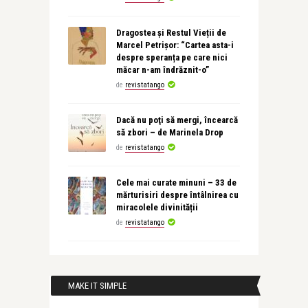
Dragostea și Restul Vieții de
Marcel Petrișor: “Cartea asta-i
despre speranța pe care nici
măcar n-am îndrăznit-o”
de
revistatango
Dacă nu poţi să mergi, încearcă
să zbori – de Marinela Drop
de
revistatango
Cele mai curate minuni – 33 de
mărturisiri despre întâlnirea cu
miracolele divinității
de
revistatango
MAKE IT SIMPLE