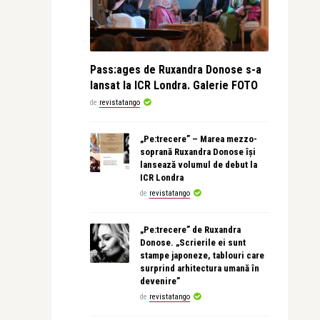
Pass:ages de Ruxandra Donose s-a
lansat la ICR Londra. Galerie FOTO
de
revistatango
„Pe:trecere” – Marea mezzo-
soprană Ruxandra Donose își
lansează volumul de debut la
ICR Londra
de
revistatango
„Pe:trecere” de Ruxandra
Donose. „Scrierile ei sunt
stampe japoneze, tablouri care
surprind arhitectura umană în
devenire”
de
revistatango