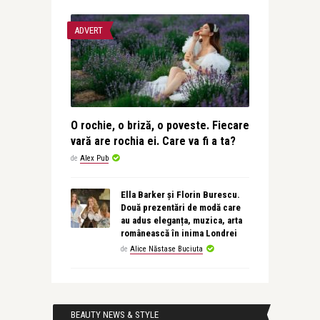
ADVERT
O rochie, o briză, o poveste. Fiecare
vară are rochia ei. Care va fi a ta?
de
Alex Pub
Ella Barker și Florin Burescu.
Două prezentări de modă care
au adus eleganța, muzica, arta
românească în inima Londrei
de
Alice Năstase Buciuta
BEAUTY NEWS & STYLE