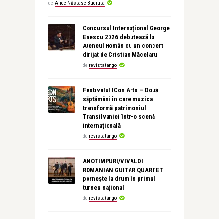
de
Alice Năstase Buciuta
Concursul Internațional George
Enescu 2026 debutează la
Ateneul Român cu un concert
dirijat de Cristian Măcelaru
de
revistatango
Festivalul ICon Arts – Două
săptămâni în care muzica
transformă patrimoniul
Transilvaniei într-o scenă
internațională
de
revistatango
ANOTIMPURI/VIVALDI
ROMANIAN GUITAR QUARTET
pornește la drum în primul
turneu național
de
revistatango