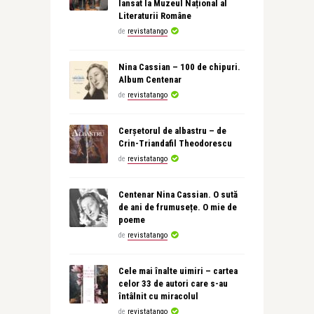
lansat la Muzeul Național al
Literaturii Române
de
revistatango
Nina Cassian – 100 de chipuri.
Album Centenar
de
revistatango
Cerșetorul de albastru – de
Crin-Triandafil Theodorescu
de
revistatango
Centenar Nina Cassian. O sută
de ani de frumusețe. O mie de
poeme
de
revistatango
Cele mai înalte uimiri – cartea
celor 33 de autori care s-au
întâlnit cu miracolul
de
revistatango