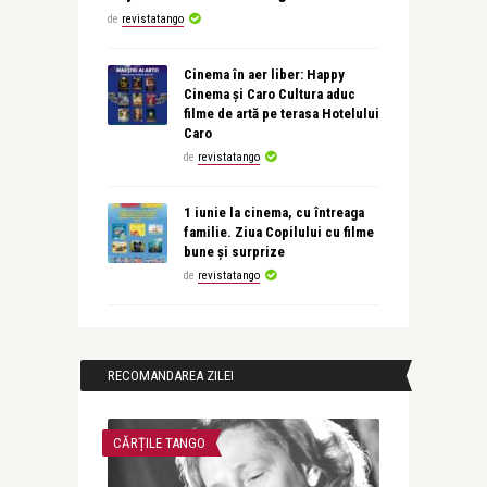
de
revistatango
Cinema în aer liber: Happy
Cinema și Caro Cultura aduc
filme de artă pe terasa Hotelului
Caro
de
revistatango
1 iunie la cinema, cu întreaga
familie. Ziua Copilului cu filme
bune și surprize
de
revistatango
RECOMANDAREA ZILEI
CĂRȚILE TANGO