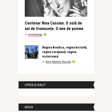
Centenar Nina Cassian. O sută de
ani de frumusețe. O mie de poeme
de
revistatango
Regina Boudica, regina biciuită,
regina curajoasă, regina
victorioasă
de
Alice Năstase Buciuta
OPERA ȘI BALET
MODA