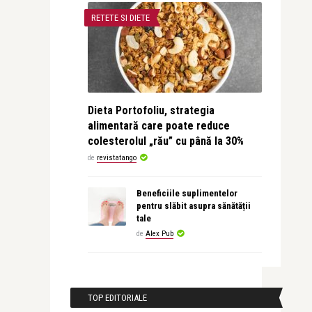
RETETE SI DIETE
Dieta Portofoliu, strategia
alimentară care poate reduce
colesterolul „rău” cu până la 30%
de
revistatango
Beneficiile suplimentelor
pentru slăbit asupra sănătății
tale
de
Alex Pub
TOP EDITORIALE