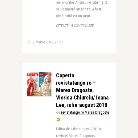
seller-urilor Ai suru–A iubi 1 și 2
și Coșmarul american, a fost
căsătorită cu un prinț ..
CITEȘTE ÎN CONTINUARE
12 martie 2019, 21:47
Coperta
revistatango.ro –
Marea Dragoste,
Viorica Chiurciu/ Ioana
Lee, iulie-august 2018
de
revistatango.ro Marea Dragoste
Ediția de iulie-august 2018 a
revistei Marea Dragoste/