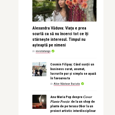
Alexandra Văduva: Viața e prea
scurtă ca să nu încerci tot ce îți
stârnește interesul. Timpul nu
așteaptă pe nimeni
de
revistatango
Cosmin Filipaș: Când susții un
business curat, asumat,
lucrurile pur și simplu se așază
în favoarea ta
de
Alice Năstase Buciuta
Ana-Maria Pop despre 𝐶𝑜𝑣𝑜𝑟
𝑃𝑙𝑎𝑛𝑡𝑒 𝑃𝑜𝑒𝑧𝑖𝑒: de la un shop de
plante de pe terasa Obor la un
proiect artistic interdisciplinar