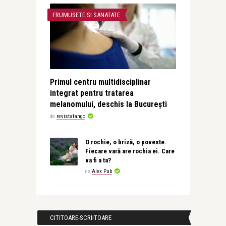
FRUMUSETE SI SANATATE
Primul centru multidisciplinar
integrat pentru tratarea
melanomului, deschis la București
de
revistatango
O rochie, o briză, o poveste.
Fiecare vară are rochia ei. Care
va fi a ta?
de
Alex Pub
CITITOARE-SCRIITOARE