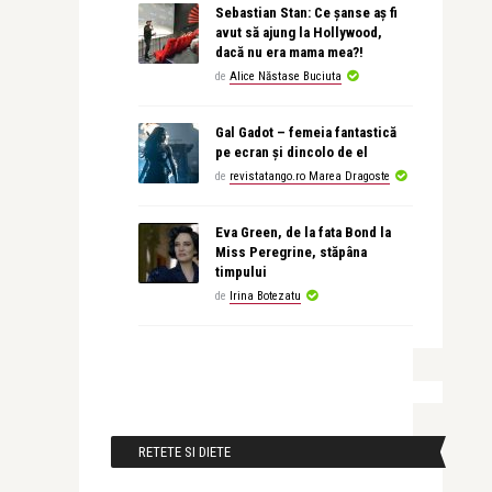
Sebastian Stan: Ce șanse aș fi
avut să ajung la Hollywood,
dacă nu era mama mea?!
de
Alice Năstase Buciuta
Gal Gadot – femeia fantastică
pe ecran și dincolo de el
de
revistatango.ro Marea Dragoste
Eva Green, de la fata Bond la
Miss Peregrine, stăpâna
timpului
de
Irina Botezatu
RETETE SI DIETE