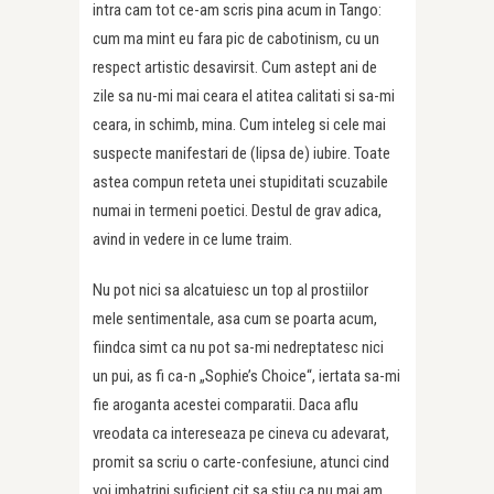
intra cam tot ce-am scris pina acum in Tango:
cum ma mint eu fara pic de cabotinism, cu un
respect artistic desavirsit. Cum astept ani de
zile sa nu-mi mai ceara el atitea calitati si sa-mi
ceara, in schimb, mina. Cum inteleg si cele mai
suspecte manifestari de (lipsa de) iubire. Toate
astea compun reteta unei stupiditati scuzabile
numai in termeni poetici. Destul de grav adica,
avind in vedere in ce lume traim.
Nu pot nici sa alcatuiesc un top al prostiilor
mele sentimentale, asa cum se poarta acum,
fiindca simt ca nu pot sa-mi nedreptatesc nici
un pui, as fi ca-n „Sophie’s Choice“, iertata sa-mi
fie aroganta acestei comparatii. Daca aflu
vreodata ca intereseaza pe cineva cu adevarat,
promit sa scriu o carte-confesiune, atunci cind
voi imbatrini suficient cit sa stiu ca nu mai am