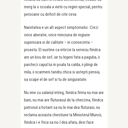
merg la o scoala a vietii cu regim special, pentru
persoane cu deficit de cite ceva.
Naivitatea e un alt aspect simptomatic. Crezi
orice aberatie, orice minciuna de regiune
superioara si de calitate – in consecinta –
proasta. El sustine ca intirzie la serviciu fiindca
are un bou de sef, iar tu legeni fata a paguba, ii
parchezi capul lui in poala ta calda, ii plingi de
mila, ii scarmeni tandru chica si astepti pensia,
sa scape el de sef si tu de singuratate.
Nu vine cu salariul intreg, fiindca firma nu mai are
bani, nu mai are fluturasul de la chenzina, fiindca
patronul a hotarit sa nu le mai dea fluturasi, nu
reclama aceasta chestiune la Ministerul Muncii,
fiindca i-e frica sa nu-l dea afara, desi face