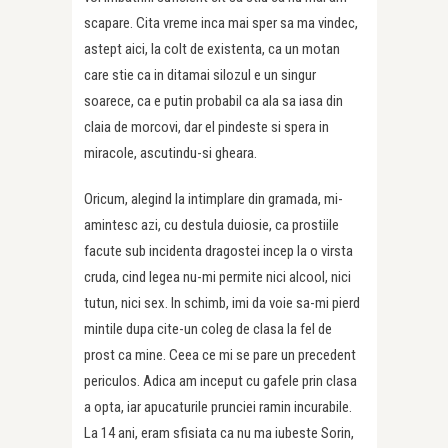
scapare. Cita vreme inca mai sper sa ma vindec,
astept aici, la colt de existenta, ca un motan
care stie ca in ditamai silozul e un singur
soarece, ca e putin probabil ca ala sa iasa din
claia de morcovi, dar el pindeste si spera in
miracole, ascutindu-si gheara.
Oricum, alegind la intimplare din gramada, mi-
amintesc azi, cu destula duiosie, ca prostiile
facute sub incidenta dragostei incep la o virsta
cruda, cind legea nu-mi permite nici alcool, nici
tutun, nici sex. In schimb, imi da voie sa-mi pierd
mintile dupa cite-un coleg de clasa la fel de
prost ca mine. Ceea ce mi se pare un precedent
periculos. Adica am inceput cu gafele prin clasa
a opta, iar apucaturile prunciei ramin incurabile.
La 14 ani, eram sfisiata ca nu ma iubeste Sorin,