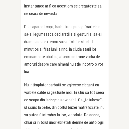
instantanee ar fi ca acest om se pregateste sa
ne ceara de nevasta.
Desi aparent capii, barbatii se pricep foarte bine
sa-si legumeasca declaratiile si gesturile, sa-si
dramuiasca exteriorizarea. Totul e studiat
minutios si filat luni la rind, in ciuda starii lor
eminamente abulice, atunci cind vine vorba de
amoruri despre care nimeni nu stie incotro o vor
lua…
Nu intimplator barbatii se zgircesc elegant cu
vorbele calde si gesturile moi. Ei stiu ca tot ceea
ce scapa din laringe e irevocabil. Ca „te iubesc“-
ul scurs la betie, din coltul buzei matrafoxate, nu
va putea fi introdus la loc, vreodata. De aceea,
chiar si in toiul unor ebrietati demne de antologii