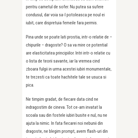
pentru carnetul de sofer. Nu putea sa sufere
condusul, dar voia sa-l potoleasca pe noul ei
iubit, care dispretuia femeile fara permis.
Pina unde se poate lati prostia, intr-o relatie de –
chipurile – dragoste? O sa va mire ce potential
are elasticitatea principiilor. Intri intr-o relatie cu
o lista de teorii savante, iar la vremea cind
zboara fulgii in urma acestei iubiri monumentale,
te trezesti ca toate hachitele tale se usuca si
pica.
Ne timpim gradat, de fiecare data cind ne
indragostim de cineva. Tot ce-am invatat la
scoala sau din fostele iubiri busite e nul, nu ne
ajuta la nimic. In fata fiecarei noi nebunii din
dragoste, ne blegim prompt, avem flash-uri din