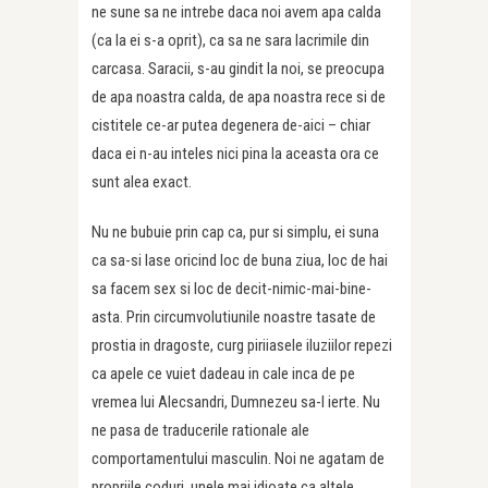
ne sune sa ne intrebe daca noi avem apa calda
(ca la ei s-a oprit), ca sa ne sara lacrimile din
carcasa. Saracii, s-au gindit la noi, se preocupa
de apa noastra calda, de apa noastra rece si de
cistitele ce-ar putea degenera de-aici – chiar
daca ei n-au inteles nici pina la aceasta ora ce
sunt alea exact.
Nu ne bubuie prin cap ca, pur si simplu, ei suna
ca sa-si lase oricind loc de buna ziua, loc de hai
sa facem sex si loc de decit-nimic-mai-bine-
asta. Prin circumvolutiunile noastre tasate de
prostia in dragoste, curg piriiasele iluziilor repezi
ca apele ce vuiet dadeau in cale inca de pe
vremea lui Alecsandri, Dumnezeu sa-l ierte. Nu
ne pasa de traducerile rationale ale
comportamentului masculin. Noi ne agatam de
propriile coduri, unele mai idioate ca altele.