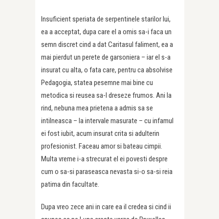
Insuficient speriata de serpentinele starilor lui,
ea a acceptat, dupa care el a omis sa-i faca un
semn discret cind a dat Caritasul faliment, ea a
mai pierdut un perete de garsoniera – iar el s-a
insurat cu alta, o fata care, pentru ca absolvise
Pedagogia, statea pesemne mai bine cu
metodica si reusea sa-l dreseze frumos. Ani la
rind, nebuna mea prietena a admis sa se
intilneasca – la intervale masurate – cu infamul
ei fost iubit, acum insurat crita si adulterin
profesionist. Faceau amor si bateau cimpii.
Multa vreme i-a strecurat el ei povesti despre
cum o sa-si paraseasca nevasta si-o sa-si reia
patima din facultate.
Dupa vreo zece ani in care ea il credea si cind ii