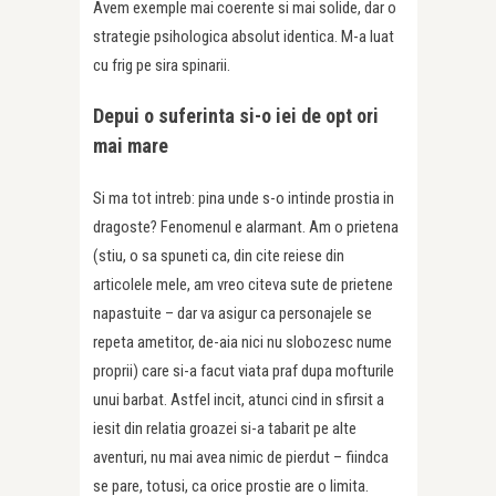
Avem exemple mai coerente si mai solide, dar o
strategie psihologica absolut identica. M-a luat
cu frig pe sira spinarii.
Depui o suferinta si-o iei de opt ori
mai mare
Si ma tot intreb: pina unde s-o intinde prostia in
dragoste? Fenomenul e alarmant. Am o prietena
(stiu, o sa spuneti ca, din cite reiese din
articolele mele, am vreo citeva sute de prietene
napastuite – dar va asigur ca personajele se
repeta ametitor, de-aia nici nu slobozesc nume
proprii) care si-a facut viata praf dupa mofturile
unui barbat. Astfel incit, atunci cind in sfirsit a
iesit din relatia groazei si-a tabarit pe alte
aventuri, nu mai avea nimic de pierdut – fiindca
se pare, totusi, ca orice prostie are o limita.