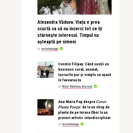
Alexandra Văduva: Viața e prea
scurtă ca să nu încerci tot ce îți
stârnește interesul. Timpul nu
așteaptă pe nimeni
de
revistatango
Cosmin Filipaș: Când susții un
business curat, asumat,
lucrurile pur și simplu se așază
în favoarea ta
de
Alice Năstase Buciuta
Ana-Maria Pop despre 𝐶𝑜𝑣𝑜𝑟
𝑃𝑙𝑎𝑛𝑡𝑒 𝑃𝑜𝑒𝑧𝑖𝑒: de la un shop de
plante de pe terasa Obor la un
proiect artistic interdisciplinar
de
revistatango