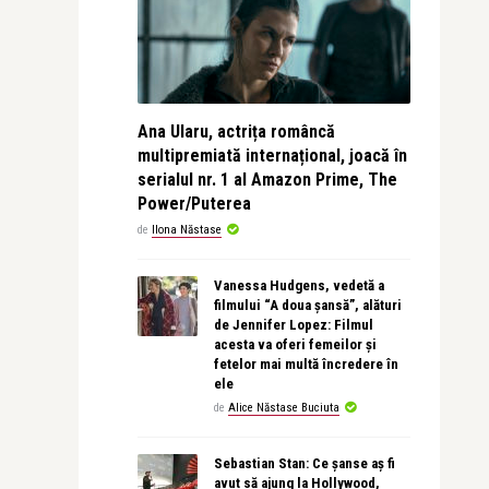
Ana Ularu, actrița româncă
multipremiată internațional, joacă în
serialul nr. 1 al Amazon Prime, The
Power/Puterea
de
Ilona Năstase
Vanessa Hudgens, vedetă a
filmului “A doua șansă”, alături
de Jennifer Lopez: Filmul
acesta va oferi femeilor și
fetelor mai multă încredere în
ele
de
Alice Năstase Buciuta
Sebastian Stan: Ce șanse aș fi
avut să ajung la Hollywood,