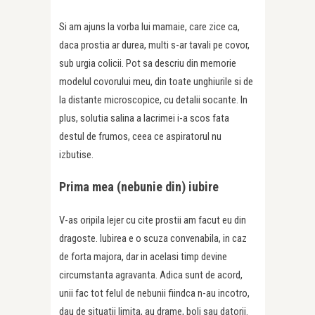
Si am ajuns la vorba lui mamaie, care zice ca,
daca prostia ar durea, multi s-ar tavali pe covor,
sub urgia colicii. Pot sa descriu din memorie
modelul covorului meu, din toate unghiurile si de
la distante microscopice, cu detalii socante. In
plus, solutia salina a lacrimei i-a scos fata
destul de frumos, ceea ce aspiratorul nu
izbutise.
Prima mea (nebunie din) iubire
V-as oripila lejer cu cite prostii am facut eu din
dragoste. Iubirea e o scuza convenabila, in caz
de forta majora, dar in acelasi timp devine
circumstanta agravanta. Adica sunt de acord,
unii fac tot felul de nebunii fiindca n-au incotro,
dau de situatii limita, au drame, boli sau datorii.