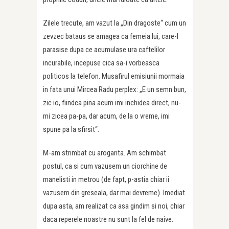
Zilele trecute, am vazut la „Din dragoste“ cum un
zevzec bataus se amagea ca femeia lui, care-l
parasise dupa ce acumulase ura caftelilor
incurabile, incepuse cica sa-i vorbeasca
politicos la telefon. Musafirul emisiunii mormaia
in fata unui Mircea Radu perplex: „E un semn bun,
zic io, fiindca pina acum imi inchidea direct, nu-
mi zicea pa-pa, dar acum, de la o vreme, imi
spune pa la sfirsit“.
M-am strimbat cu aroganta. Am schimbat
postul, ca si cum vazusem un ciorchine de
manelisti in metrou (de fapt, p-astia chiar ii
vazusem din greseala, dar mai devreme). Imediat
dupa asta, am realizat ca asa gindim si noi, chiar
daca reperele noastre nu sunt la fel de naive.