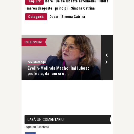
·
·
Tag-uri:
bere
De ce iubeste el femeile?
iubire
·
·
·
marea dragoste
principii
Simona Catrina
·
Categorii:
Dosar
Simona Catrina
INTERVIURI
INTERVIURI
revistatango
Alice Năstase B
Evelin-Melinda Macho: Îmi iubesc
Mihaela Rădul
profesia, dar am și o ...
venit exact câ
LASĂ UN COMENTARIU:
Login cu Facebook