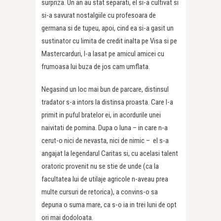
surpriza. Un an au stat separati, el si-a cultivat si
si-a savurat nostalgiile cu profesoara de
germana si de tupeu, apoi, cind ea si-a gasit un
sustinator cu limita de credit inalta pe Visa si pe
Mastercarduri, l-a lasat pe amicul amicei cu
frumoasa lui buza de jos cam umflata.
Negasind un loc mai bun de parcare, distinsul
tradator s-a intors la distinsa proasta. Care l-a
primit in puful bratelor ei, in acordurile unei
naivitati de pomina. Dupa o luna – in care n-a
cerut-o nici de nevasta, nici de nimic – el s-a
angajat la legendarul Caritas si, cu acelasi talent
oratoric provenit nu se stie de unde (ca la
facultatea lui de utilaje agricole n-aveau prea
multe cursuri de retorica), a convins-o sa
depuna o suma mare, ca s-o ia in trei luni de opt
ori mai dodoloata.