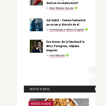
dacă nu era mama mea?!
de
Alice Năstase Buciuta
Gal Gadot – femeia fantastică
pe ecran și dincolo de el
de
revistatango.ro Marea Dragoste
Eva Green, de la fata Bond la
Miss Peregrine, stăpâna
timpului
de
Irina Botezatu
RETETE SI DIETE
RETETE SI DIETE