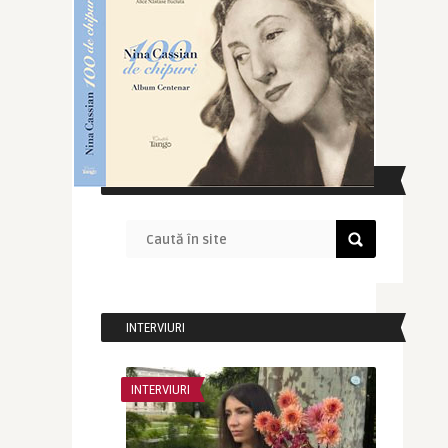
CAUTĂ ÎN SITE
INTERVIURI
INTERVIURI