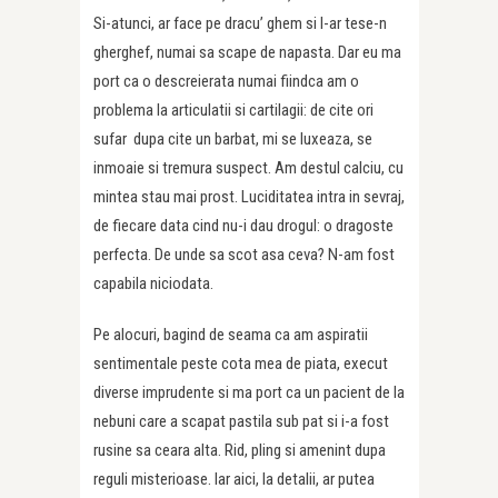
Si-atunci, ar face pe dracu’ ghem si l-ar tese-n
gherghef, numai sa scape de napasta. Dar eu ma
port ca o descreierata numai fiindca am o
problema la articulatii si cartilagii: de cite ori
sufar dupa cite un barbat, mi se luxeaza, se
inmoaie si tremura suspect. Am destul calciu, cu
mintea stau mai prost. Luciditatea intra in sevraj,
de fiecare data cind nu-i dau drogul: o dragoste
perfecta. De unde sa scot asa ceva? N-am fost
capabila niciodata.
Pe alocuri, bagind de seama ca am aspiratii
sentimentale peste cota mea de piata, execut
diverse imprudente si ma port ca un pacient de la
nebuni care a scapat pastila sub pat si i-a fost
rusine sa ceara alta. Rid, pling si amenint dupa
reguli misterioase. Iar aici, la detalii, ar putea