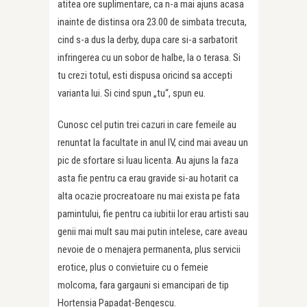
atitea ore suplimentare, ca n-a mai ajuns acasa
inainte de distinsa ora 23.00 de simbata trecuta,
cind s-a dus la derby, dupa care si-a sarbatorit
infringerea cu un sobor de halbe, la o terasa. Si
tu crezi totul, esti dispusa oricind sa accepti
varianta lui. Si cind spun „tu“, spun eu.
Cunosc cel putin trei cazuri in care femeile au
renuntat la facultate in anul IV, cind mai aveau un
pic de sfortare si luau licenta. Au ajuns la faza
asta fie pentru ca erau gravide si-au hotarit ca
alta ocazie procreatoare nu mai exista pe fata
pamintului, fie pentru ca iubitii lor erau artisti sau
genii mai mult sau mai putin intelese, care aveau
nevoie de o menajera permanenta, plus servicii
erotice, plus o convietuire cu o femeie
molcoma, fara gargauni si emancipari de tip
Hortensia Papadat-Bengescu.