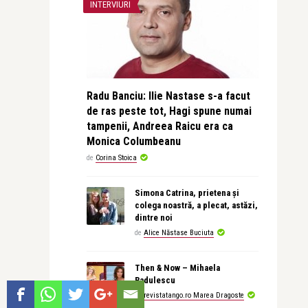
INTERVIURI
Radu Banciu: Ilie Nastase s-a facut
de ras peste tot, Hagi spune numai
tampenii, Andreea Raicu era ca
Monica Columbeanu
de
Corina Stoica
Simona Catrina, prietena și
colega noastră, a plecat, astăzi,
dintre noi
de
Alice Năstase Buciuta
Then & Now – Mihaela
Radulescu
de
revistatango.ro Marea Dragoste