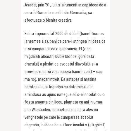
Asadar, prin ’91, lui i s-a rumenit in cap ideea de a
cara in Romania masini din Germania, sa
efectueze o bisnita creativa.
Ea i-a imprumutat 2000 de dolari (banet frumos
la vremea aia), bani pe care-i stringea in ideea de
a-si cumpara si ea o garsoniera. El (ochi
migdalati albastri, bucle blonde, gura data
dracului) a pledat ca avocatul diavolului si-a
convins-o ca-si va recupera banii inzecit – sau
ma rog, macar intreit. Ea astepta si masina
nemteasca, si logodna cu datornicul, dar
amindoua au ajuns rumegus. El s-a innodat cu o
fosta amanta din liceu, plantata cu ani in urma
prin Wiesbaden, iar prietena mea s-a ales cu
verighetele pe care le cumparase absolut
degeaba, in ideea de a-i face insului o (ati ghicit)