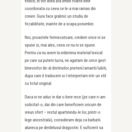
etilice, ei vor avea ata limbii foarte bine
coordonata cu ceea ce le-a mai ramas din
creieri. Gura face grabnic un studiu de
fezabilitate, inainte de a scapa porumbei.
Noi, proastele fermecatoare, credem orice ni se
spune si, mai ales, ceea ce nu ni se spune.
Pentru ca nu avem la indemina material lexical
pe care sa putem lucra, ne agatam de orice gest
binevoitor de-al distinsilor prieteni/amanti/iubiti,
dupa care il traducem si-l interpretam intr-un stil
cu totul original.
Daca ei ne aduc in dar o bere rece (pe care n-am
solicitat-o, dar din care beneficiem oricum de
vreun sfert – restul apartinindu-le lor, printr-o
lege ancestrala), consideram deja ca barbatii
aluneca pe derdelusul dragostei. E suficient sa