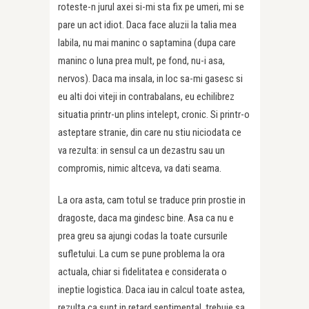
roteste-n jurul axei si-mi sta fix pe umeri, mi se
pare un act idiot. Daca face aluzii la talia mea
labila, nu mai maninc o saptamina (dupa care
maninc o luna prea mult, pe fond, nu-i asa,
nervos). Daca ma insala, in loc sa-mi gasesc si
eu alti doi viteji in contrabalans, eu echilibrez
situatia printr-un plins intelept, cronic. Si printr-o
asteptare stranie, din care nu stiu niciodata ce
va rezulta: in sensul ca un dezastru sau un
compromis, nimic altceva, va dati seama.
La ora asta, cam totul se traduce prin prostie in
dragoste, daca ma gindesc bine. Asa ca nu e
prea greu sa ajungi codas la toate cursurile
sufletului. La cum se pune problema la ora
actuala, chiar si fidelitatea e considerata o
ineptie logistica. Daca iau in calcul toate astea,
rezulta ca sunt in retard sentimental, trebuie sa