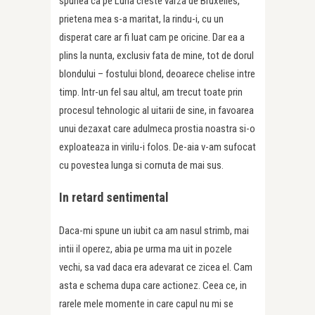
spunea ca pe Luna creste varza de Bruxelles,
prietena mea s-a maritat, la rindu-i, cu un
disperat care ar fi luat cam pe oricine. Dar ea a
plins la nunta, exclusiv fata de mine, tot de dorul
blondului – fostului blond, deoarece chelise intre
timp. Intr-un fel sau altul, am trecut toate prin
procesul tehnologic al uitarii de sine, in favoarea
unui dezaxat care adulmeca prostia noastra si-o
exploateaza in virilu-i folos. De-aia v-am sufocat
cu povestea lunga si cornuta de mai sus.
In retard sentimental
Daca-mi spune un iubit ca am nasul strimb, mai
intii il operez, abia pe urma ma uit in pozele
vechi, sa vad daca era adevarat ce zicea el. Cam
asta e schema dupa care actionez. Ceea ce, in
rarele mele momente in care capul nu mi se