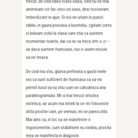
trecut, de cind ridea toata clasa, cind nu ne mai
aminteam cit fac cinci ori sase, desi tociseram
imbecilizant in ajun. Si noi ne uitam in puricii
tablei, in gaura poroasa a buretelui, zgiriam creta
si beleam ochii la clasa care stia ca suntem
momentan toante, dar ca ne va trece intr-o zi –
iar daca suntem frumoase, nici n-avem nevoie
sa ne treaca.
De cind ma stiu, gluma preferata a gastii mele
era ca sunt suficient de frumoasa ca sa-mi
permit luxul sa nu stiu cum se calculeaza aria
paralelogramului. Mi-a mai trecut virtutea
estetica, iar acum ma intreb la ce-mi foloseste
atita prostie care, pe vremuri, mi se parea utila.
Mai ales ca, in loc sa se manifeste-n
trigonometrie, cum stabilisem eu cindva, prostia
mea se manifesta in dragoste.