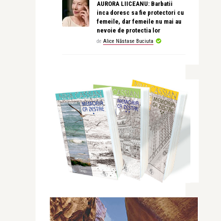
AURORA LIICEANU: Barbatii
inca doresc sa fie protectori cu
femeile, dar femeile nu mai au
nevoie de protectia lor
de
Alice Năstase Buciuta