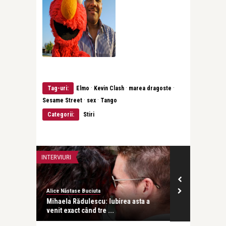
·
·
·
Tag-uri:
Elmo
Kevin Clash
marea dragoste
·
·
Sesame Street
sex
Tango
Categorii:
Stiri
INTERVIURI
INTERVIURI
Alice Năstase Buciuta
revistatango
besc
Mihaela Rădulescu: Iubirea asta a
Dr. Alina Stur
venit exact când tre ...
ce vrei de l ..