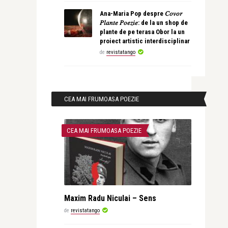
Ana-Maria Pop despre 𝐶𝑜𝑣𝑜𝑟
𝑃𝑙𝑎𝑛𝑡𝑒 𝑃𝑜𝑒𝑧𝑖𝑒: de la un shop de
plante de pe terasa Obor la un
proiect artistic interdisciplinar
de
revistatango
CEA MAI FRUMOASA POEZIE
CEA MAI FRUMOASA POEZIE
Maxim Radu Niculai – Sens
de
revistatango