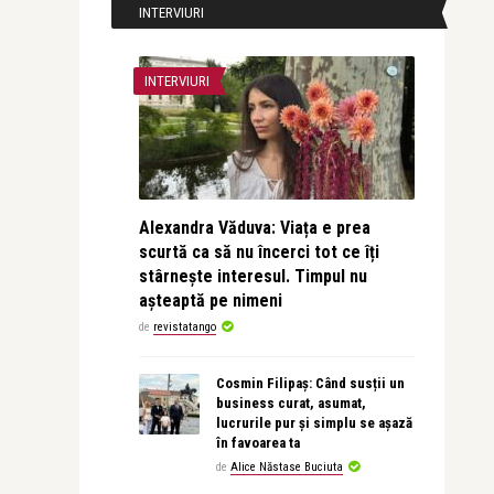
INTERVIURI
INTERVIURI
Alexandra Văduva: Viața e prea
scurtă ca să nu încerci tot ce îți
stârnește interesul. Timpul nu
așteaptă pe nimeni
de
revistatango
Cosmin Filipaș: Când susții un
business curat, asumat,
lucrurile pur și simplu se așază
în favoarea ta
de
Alice Năstase Buciuta