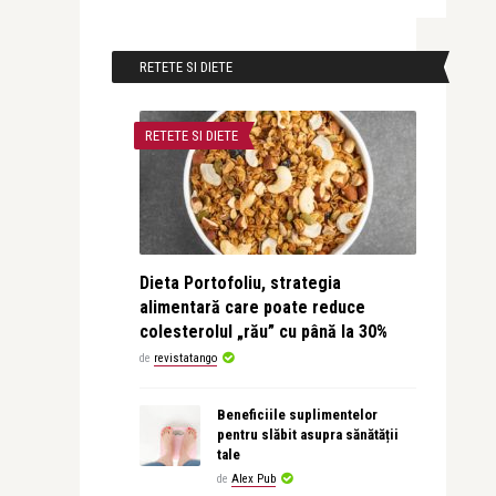
RETETE SI DIETE
RETETE SI DIETE
Dieta Portofoliu, strategia
alimentară care poate reduce
colesterolul „rău” cu până la 30%
de
revistatango
Beneficiile suplimentelor
pentru slăbit asupra sănătății
tale
de
Alex Pub