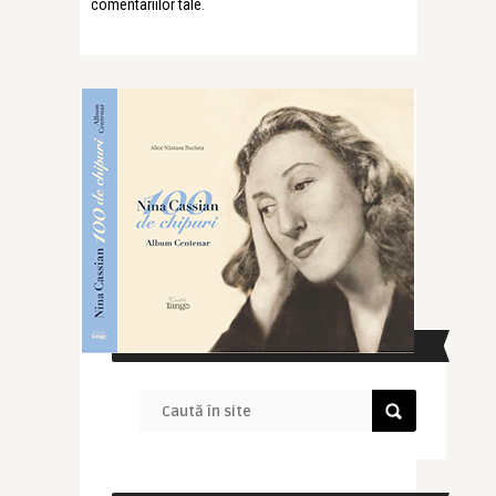
comentariilor tale
.
CAUTĂ ÎN SITE