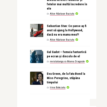
fetelor mai multă încredere în
ele
de
Alice Năstase Buciuta
Sebastian Stan: Ce șanse aș fi
avut să ajung la Hollywood,
dacă nu era mama mea?!
de
Alice Năstase Buciuta
Gal Gadot – femeia fantastică
pe ecran și dincolo de el
de
revistatango.ro Marea Dragoste
Eva Green, de la fata Bond la
Miss Peregrine, stăpâna
timpului
de
Irina Botezatu