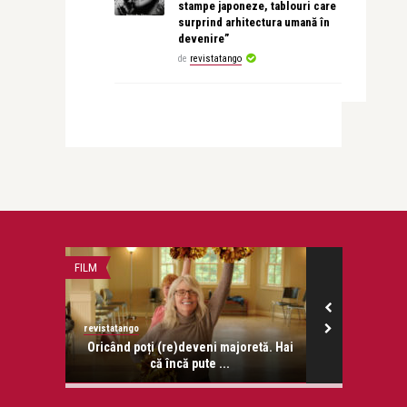
stampe japoneze, tablouri care
surprind arhitectura umană în
devenire”
de
revistatango
FILM
OPERA ȘI BALET
revistatango
revistatango
ent si
Oricând poți (re)deveni majoretă. Hai
„Spărgătoru
iu
că încă pute ...
bas