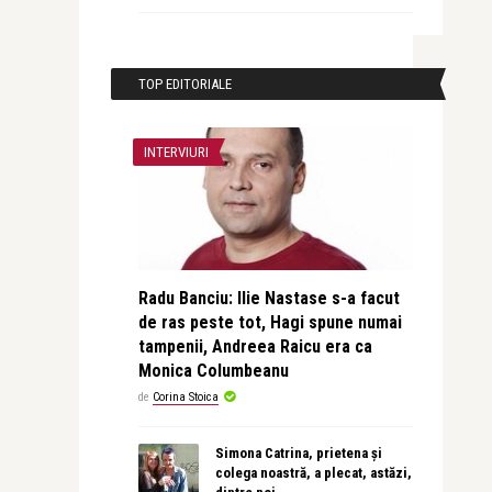
TOP EDITORIALE
INTERVIURI
Radu Banciu: Ilie Nastase s-a facut
de ras peste tot, Hagi spune numai
tampenii, Andreea Raicu era ca
Monica Columbeanu
de
Corina Stoica
Simona Catrina, prietena și
colega noastră, a plecat, astăzi,