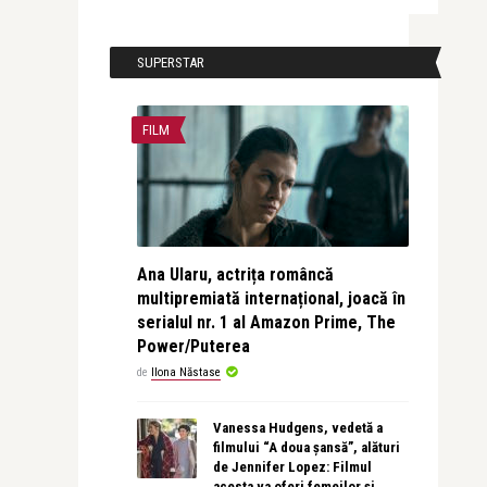
SUPERSTAR
FILM
Ana Ularu, actrița româncă
multipremiată internațional, joacă în
serialul nr. 1 al Amazon Prime, The
Power/Puterea
de
Ilona Năstase
Vanessa Hudgens, vedetă a
filmului “A doua șansă”, alături
de Jennifer Lopez: Filmul
acesta va oferi femeilor și