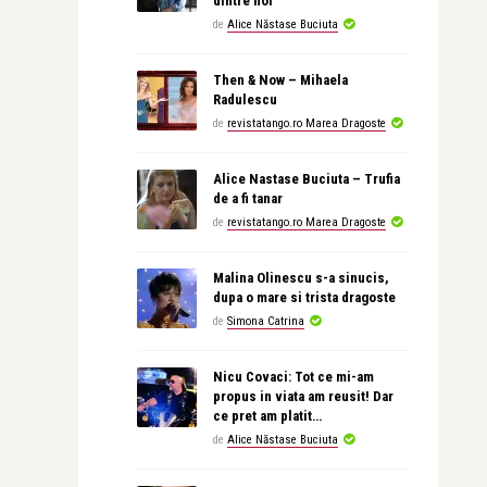
dintre noi
de
Alice Năstase Buciuta
Then & Now – Mihaela
Radulescu
de
revistatango.ro Marea Dragoste
Alice Nastase Buciuta – Trufia
de a fi tanar
de
revistatango.ro Marea Dragoste
Malina Olinescu s-a sinucis,
dupa o mare si trista dragoste
de
Simona Catrina
Nicu Covaci: Tot ce mi-am
propus in viata am reusit! Dar
ce pret am platit…
de
Alice Năstase Buciuta