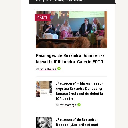
CĂRȚI
Pass:ages de Ruxandra Donose s-a
lansat la ICR Londra. Galerie FOTO
de
revistatango
„Pe:trecere” – Marea mezzo-
soprană Ruxandra Donose își
lansează volumul de debut la
ICR Londra
de
revistatango
„Pe:trecere” de Ruxandra
Donose. „Scrierile ei sunt