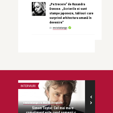
„Pe:trecere” de Ruxandra
Donose. „Scrierile ei sunt
stampe japoneze, tablouri care
surprind arhitectura umană în
devenire”
de
revistatango
INTERVIURI
ALICE NASTASE 
revistatango.ro Marea Dragoste
Alice Năstase B
onose.
Simon Toyne: Cel mai mare
Un inter
compliment este cand oamenii c ...