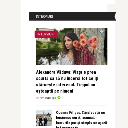
INTERVIURI
INTERVIURI
Alexandra Văduva: Viața e prea
scurtă ca să nu încerci tot ce îți
stârnește interesul. Timpul nu
așteaptă pe nimeni
de
revistatango
Cosmin Filipaș: Când susții un
business curat, asumat,
lucrurile pur și simplu se așază
în favoarea ta