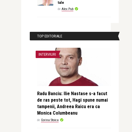
tale
de
Alex Pub
TOP EDITORIALE
INTERVIURI
Radu Banciu: Ilie Nastase s-a facut
de ras peste tot, Hagi spune numai
tampenii, Andreea Raicu era ca
Monica Columbeanu
de
Corina Stoica