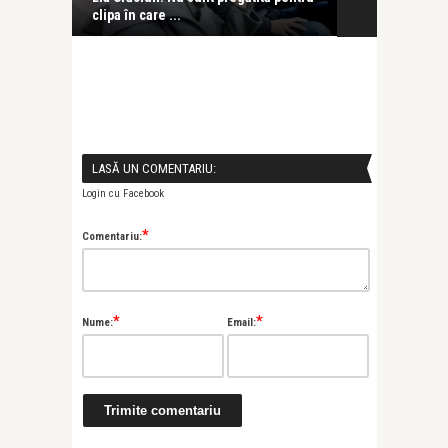
clipa în care ...
pălește în fața
LASĂ UN COMENTARIU:
Login cu Facebook
*
Comentariu:
*
*
Nume:
Email: