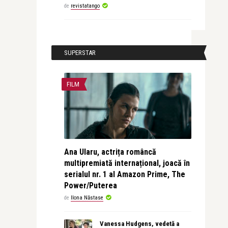
de
revistatango
SUPERSTAR
FILM
Ana Ularu, actrița româncă
multipremiată internațional, joacă în
serialul nr. 1 al Amazon Prime, The
Power/Puterea
de
Ilona Năstase
Vanessa Hudgens, vedetă a