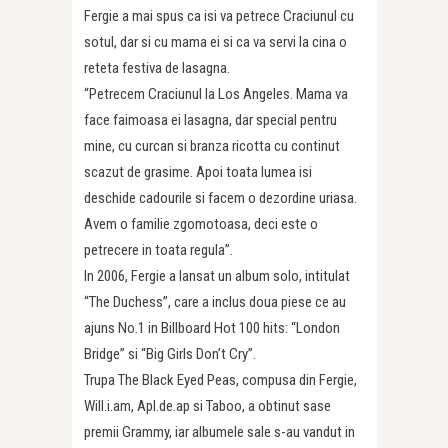
Fergie a mai spus ca isi va petrece Craciunul cu
sotul, dar si cu mama ei si ca va servi la cina o
reteta festiva de lasagna.
“Petrecem Craciunul la Los Angeles. Mama va
face faimoasa ei lasagna, dar special pentru
mine, cu curcan si branza ricotta cu continut
scazut de grasime. Apoi toata lumea isi
deschide cadourile si facem o dezordine uriasa.
Avem o familie zgomotoasa, deci este o
petrecere in toata regula”.
In 2006, Fergie a lansat un album solo, intitulat
“The Duchess”, care a inclus doua piese ce au
ajuns No.1 in Billboard Hot 100 hits: “London
Bridge” si “Big Girls Don’t Cry”.
Trupa The Black Eyed Peas, compusa din Fergie,
Will.i.am, Apl.de.ap si Taboo, a obtinut sase
premii Grammy, iar albumele sale s-au vandut in