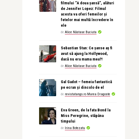
filmului “A doua șansă”, alături
de Jennifer Lopez: Filmul
acesta va oferi femeilor și
fetelor mai multă încredere în
ele
de
Alice Năstase Buciuta
Sebastian Stan: Ce șanse aș fi
avut să ajung la Hollywood,
dacă nu era mama mea?!
de
Alice Năstase Buciuta
Gal Gadot – femeia fantastică
pe ecran și dincolo de el
de
revistatango.ro Marea Dragoste
Eva Green, de la fata Bond la
Miss Peregrine, stăpâna
timpului
de
Irina Botezatu