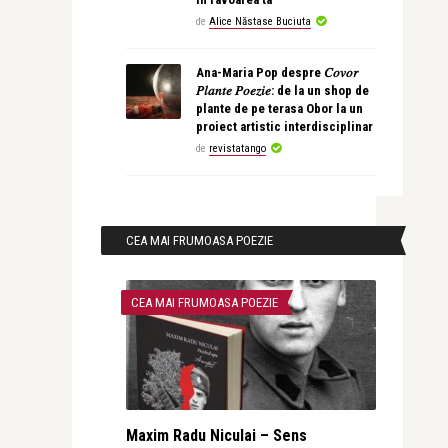
de
Alice Năstase Buciuta
Ana-Maria Pop despre 𝐶𝑜𝑣𝑜𝑟
𝑃𝑙𝑎𝑛𝑡𝑒 𝑃𝑜𝑒𝑧𝑖𝑒: de la un shop de
plante de pe terasa Obor la un
proiect artistic interdisciplinar
de
revistatango
CEA MAI FRUMOASA POEZIE
CEA MAI FRUMOASA POEZIE
Maxim Radu Niculai – Sens