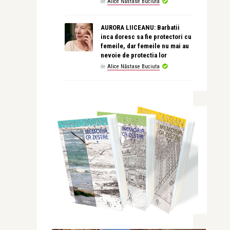
de
Alice Năstase Buciuta
AURORA LIICEANU: Barbatii
inca doresc sa fie protectori cu
femeile, dar femeile nu mai au
nevoie de protectia lor
de
Alice Năstase Buciuta