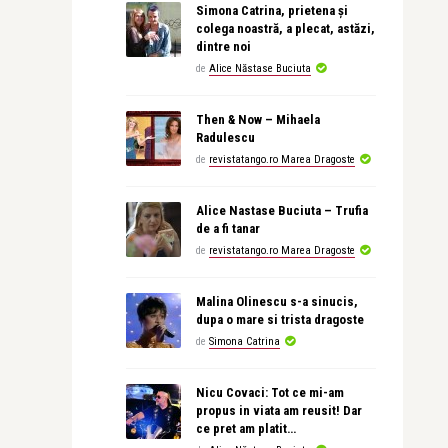
Simona Catrina, prietena și
colega noastră, a plecat, astăzi,
dintre noi
de
Alice Năstase Buciuta
Then & Now – Mihaela
Radulescu
de
revistatango.ro Marea Dragoste
Alice Nastase Buciuta – Trufia
de a fi tanar
de
revistatango.ro Marea Dragoste
Malina Olinescu s-a sinucis,
dupa o mare si trista dragoste
de
Simona Catrina
Nicu Covaci: Tot ce mi-am
propus in viata am reusit! Dar
ce pret am platit…