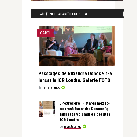
CĂRȚI NOI - APARIȚII EDITORIALE
CĂRȚI
Pass:ages de Ruxandra Donose s-a
lansat la ICR Londra. Galerie FOTO
de
revistatango
„Pe:trecere” – Marea mezzo-
soprană Ruxandra Donose își
lansează volumul de debut la
ICR Londra
de
revistatango