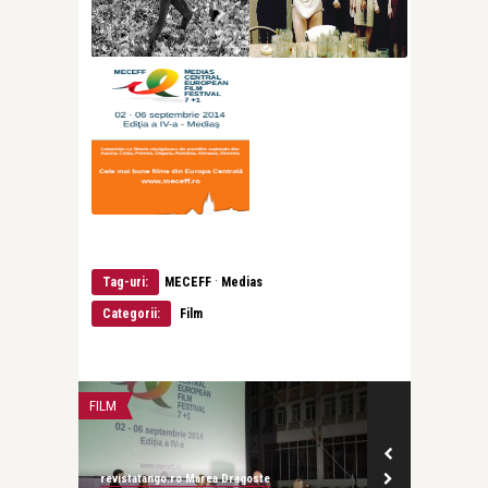
·
Tag-uri:
MECEFF
Medias
Categorii:
Film
FILM
revistatango.ro Marea Dragoste