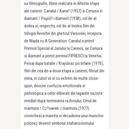
sa filmografie, filme realizate in diferite etape
ale carierei: Canalul / Kana? (1957) si Cenusa si
diamant / Popió? i diament (1958), cel de-al
doilea si, respectiv, cel de-al treilea film din
trilogia Revoltei din ghetoul Varsoviei, inceputa
de Wajda cu A Generation. Canalul a primit
Premiul Special al Juriului la Cannes, iar Cenusa
si diamant a primit premiul FIPRESCI la Venetia;
Peisaj dupa batalie / Krajobraz po bitwie (1970),
film din cea de-a doua etapa a carierei, filmat din
mina, in culori vii si cu extrem de multe close-
upuri, descrie confuzia emotionala si
psihologica a celor eliberati din lagarele naziste
imediat dupa terminarea razboiului; Omul de
marmura / Cz?owiek z marmuru (1977)
cronicheaza maretia si decaderea unui muncitor
polonez devenit simbolul stahanovismului