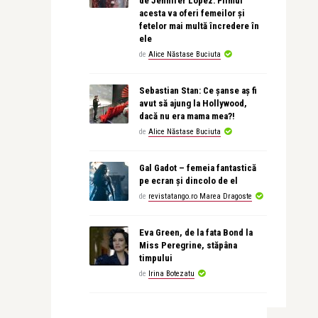
de Jennifer Lopez: Filmul
acesta va oferi femeilor și
fetelor mai multă încredere în
ele
de
Alice Năstase Buciuta
Sebastian Stan: Ce șanse aș fi
avut să ajung la Hollywood,
dacă nu era mama mea?!
de
Alice Năstase Buciuta
Gal Gadot – femeia fantastică
pe ecran și dincolo de el
de
revistatango.ro Marea Dragoste
Eva Green, de la fata Bond la
Miss Peregrine, stăpâna
timpului
de
Irina Botezatu