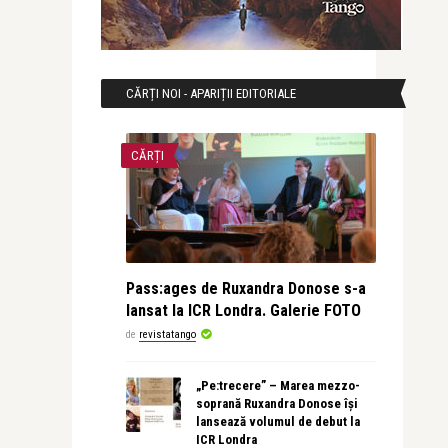
CĂRȚI NOI - APARIȚII EDITORIALE
CĂRȚI
Pass:ages de Ruxandra Donose s-a
lansat la ICR Londra. Galerie FOTO
de
revistatango
„Pe:trecere” – Marea mezzo-
soprană Ruxandra Donose își
lansează volumul de debut la
ICR Londra