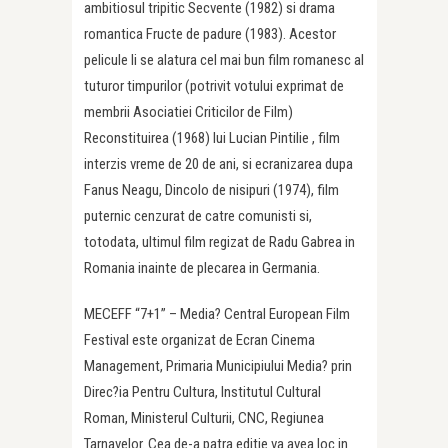
ambitiosul tripitic Secvente (1982) si drama
romantica Fructe de padure (1983). Acestor
pelicule li se alatura cel mai bun film romanesc al
tuturor timpurilor (potrivit votului exprimat de
membrii Asociatiei Criticilor de Film)
Reconstituirea (1968) lui Lucian Pintilie , film
interzis vreme de 20 de ani, si ecranizarea dupa
Fanus Neagu, Dincolo de nisipuri (1974), film
puternic cenzurat de catre comunisti si,
totodata, ultimul film regizat de Radu Gabrea in
Romania inainte de plecarea in Germania.
MECEFF “7+1” – Media? Central European Film
Festival este organizat de Ecran Cinema
Management, Primaria Municipiului Media? prin
Direc?ia Pentru Cultura, Institutul Cultural
Roman, Ministerul Culturii, CNC, Regiunea
Tarnavelor. Cea de-a patra editie va avea loc in