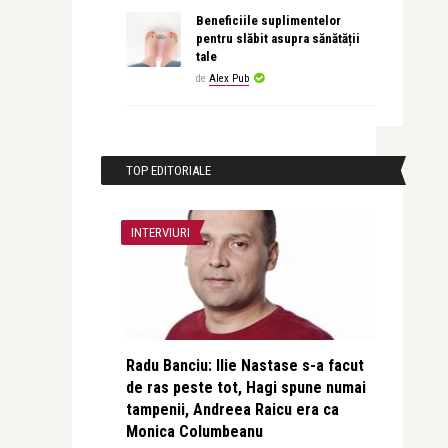
Beneficiile suplimentelor
pentru slăbit asupra sănătății
tale
de
Alex Pub
TOP EDITORIALE
INTERVIURI
Radu Banciu: Ilie Nastase s-a facut
de ras peste tot, Hagi spune numai
tampenii, Andreea Raicu era ca
Monica Columbeanu