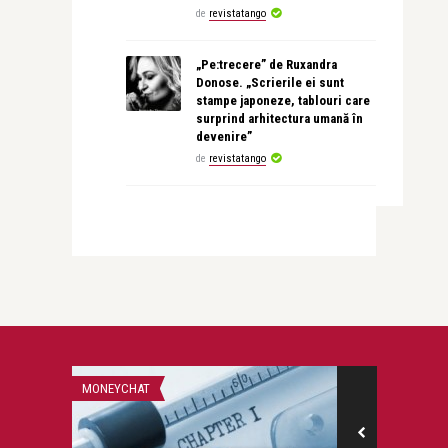
de
revistatango
„Pe:trecere” de Ruxandra
Donose. „Scrierile ei sunt
stampe japoneze, tablouri care
surprind arhitectura umană în
devenire”
de
revistatango
MONEYCHAT
LIFE