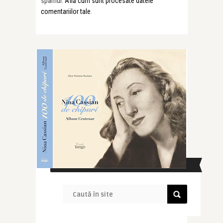
spamul.
Află cum sunt procesate datele
comentariilor tale
.
CAUTĂ ÎN SITE