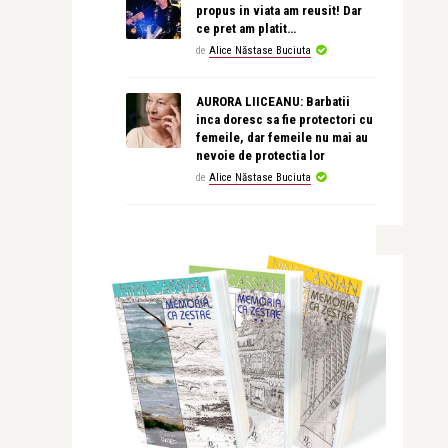
propus in viata am reusit! Dar
ce pret am platit…
de
Alice Năstase Buciuta
AURORA LIICEANU: Barbatii
inca doresc sa fie protectori cu
femeile, dar femeile nu mai au
nevoie de protectia lor
de
Alice Năstase Buciuta