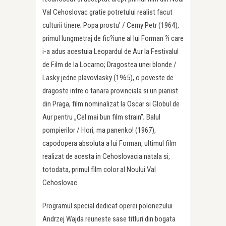
Val Cehoslovac gratie potretului realist facut
culturii tinere; Popa prostu’ / Cerny Petr (1964),
primul lungmetraj de fic?iune al lui Forman ?i care
i-a adus acestuia Leopardul de Aur la Festivalul
de Film de la Locarno; Dragostea unei blonde /
Lasky jedne plavovlasky (1965), o poveste de
dragoste intre o tanara provinciala si un pianist
din Praga, film nominalizat la Oscar si Globul de
Aur pentru „Cel mai bun film strain”; Balul
pompierilor / Hori, ma panenko! (1967),
capodopera absoluta a lui Forman, ultimul film
realizat de acesta in Cehoslovacia natala si,
totodata, primul film color al Noului Val
Cehoslovac.
Programul special dedicat operei polonezului
Andrzej Wajda reuneste sase titluri din bogata