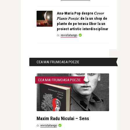
Ana-Maria Pop despre 𝐶𝑜𝑣𝑜𝑟
𝑃𝑙𝑎𝑛𝑡𝑒 𝑃𝑜𝑒𝑧𝑖𝑒: de la un shop de
plante de pe terasa Obor la un
proiect artistic interdisciplinar
de
revistatango
CEA MAI FRUMOASA POEZIE
CEA MAI FRUMOASA POEZIE
Maxim Radu Niculai – Sens
de
revistatango