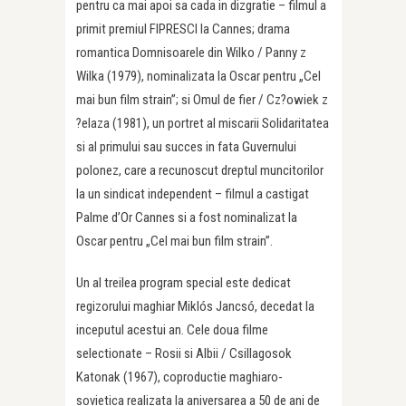
pentru ca mai apoi sa cada in dizgratie – filmul a
primit premiul FIPRESCI la Cannes; drama
romantica Domnisoarele din Wilko / Panny z
Wilka (1979), nominalizata la Oscar pentru „Cel
mai bun film strain”; si Omul de fier / Cz?owiek z
?elaza (1981), un portret al miscarii Solidaritatea
si al primului sau succes in fata Guvernului
polonez, care a recunoscut dreptul muncitorilor
la un sindicat independent – filmul a castigat
Palme d’Or Cannes si a fost nominalizat la
Oscar pentru „Cel mai bun film strain”.
Un al treilea program special este dedicat
regizorului maghiar Miklós Jancsó, decedat la
inceputul acestui an. Cele doua filme
selectionate – Rosii si Albii / Csillagosok
Katonak (1967), coproductie maghiaro-
sovietica realizata la aniversarea a 50 de ani de