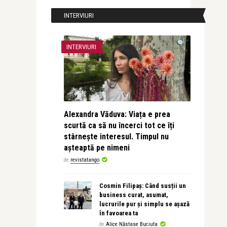
INTERVIURI
INTERVIURI
Alexandra Văduva: Viața e prea
scurtă ca să nu încerci tot ce îți
stârnește interesul. Timpul nu
așteaptă pe nimeni
de
revistatango
Cosmin Filipaș: Când susții un
business curat, asumat,
lucrurile pur și simplu se așază
în favoarea ta
de
Alice Năstase Buciuta