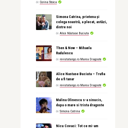
de
Corina Stoica
Simona Catrina, prietena și
colega noastră, a plecat, astăzi,
dintre noi
de
Alice Năstase Buciuta
Then & Now – Mihaela
Radulescu
de
revistatango.ro Marea Dragoste
Alice Nastase Buciuta – Trufia
de a fi tanar
de
revistatango.ro Marea Dragoste
Malina Olinescu s-a sinucis,
dupa o mare si trista dragoste
de
Simona Catrina
Nicu Covaci: Tot ce mi-am