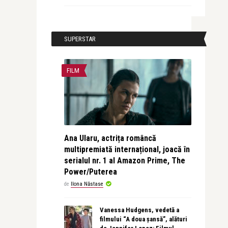
SUPERSTAR
FILM
Ana Ularu, actrița româncă
multipremiată internațional, joacă în
serialul nr. 1 al Amazon Prime, The
Power/Puterea
de
Ilona Năstase
Vanessa Hudgens, vedetă a
filmului “A doua șansă”, alături