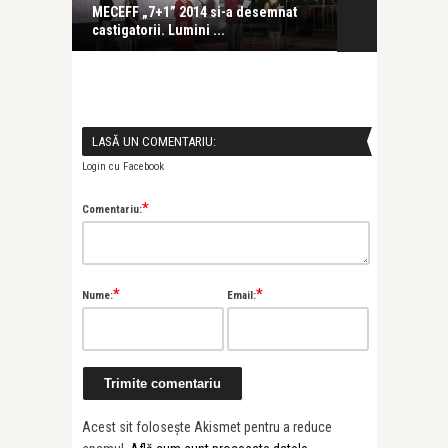
mnat
MECEFF „7+1” 2014 si-a desemnat
castigatorii. Lumini ...
LASĂ UN COMENTARIU:
mnat
Login cu Facebook
*
Comentariu:
*
*
Nume:
Email:
Acest sit folosește Akismet pentru a reduce