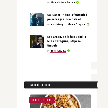
de
Alice Năstase Buciuta
Gal Gadot – femeia fantastică
pe ecran și dincolo de el
de
revistatango.ro Marea Dragoste
Eva Green, de la fata Bond la
Miss Peregrine, stăpâna
timpului
de
Irina Botezatu
RETETE SI DIETE
RETETE SI DIETE