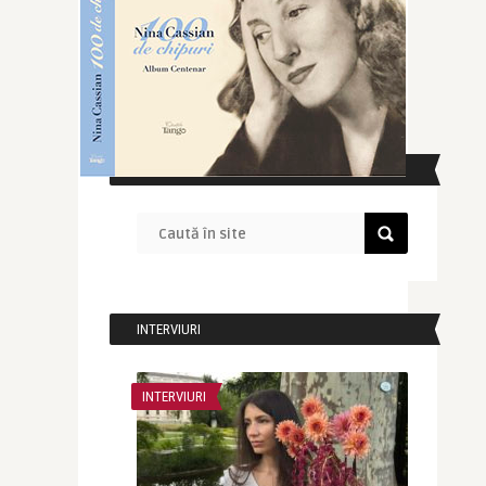
CAUTĂ ÎN SITE
INTERVIURI
INTERVIURI