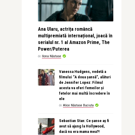
Ana Ularu, actrița româncă
multipremiată internațional, joacă în
serialul nr. 1 al Amazon Prime, The
Power/Puterea
de
Ilona Năstase
Vanessa Hudgens, vedetă a
filmului “A doua șansă”, alături
de Jennifer Lopez: Filmul
acesta va oferi femeilor și
fetelor mai multă încredere în
ele
de
Alice Năstase Buciuta
Sebastian Stan: Ce șanse aș fi
avut să ajung la Hollywood,
dacă nu era mama mea?!