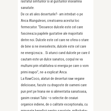
rasfatul simturilor si al gusturilor inseamna
sanatate.
De ce ati ales deserturile?- am intrebat-o pe
Anca Alungulesei, creatoarea acestui loc
fermecator. “Deoarece dulcele este cel care
fascineaza papilele gustative ale majoritatii
dintre noi. Dulcele este cel care ne ofera o stare
de bine si ne inveseleste, dulcele este cel care
ne energizeaza… Si atunci cand dulcele pe care il
cautam este un dulce sanatos, corpul ne va
multumi prin vitalitatea si energia pe care o vom
primi inapoi”, ne-a explicat Anca.
La RawCoco, alaturi de deserturi raw vegane
delicioase, facute cu dragoste de oameni care
pun pret pe hrana vie si alimentatia sanatoasa,
gasim ceaiuri Tulsi –o selectie de ceaiuri
organice indiene, de o calitate exceptionala, cu
minunate beneficii pentru sanatate, milkshake-