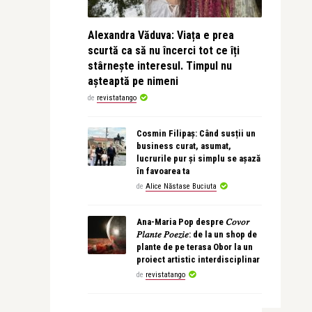
Alexandra Văduva: Viața e prea
scurtă ca să nu încerci tot ce îți
stârnește interesul. Timpul nu
așteaptă pe nimeni
de
revistatango
Cosmin Filipaș: Când susții un
business curat, asumat,
lucrurile pur și simplu se așază
în favoarea ta
de
Alice Năstase Buciuta
Ana-Maria Pop despre 𝐶𝑜𝑣𝑜𝑟
𝑃𝑙𝑎𝑛𝑡𝑒 𝑃𝑜𝑒𝑧𝑖𝑒: de la un shop de
plante de pe terasa Obor la un
proiect artistic interdisciplinar
de
revistatango