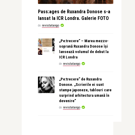
Pass:ages de Ruxandra Donose s-a
lansat la ICR Londra. Galerie FOTO
de
revistatango
„Pe:trecere” – Marea mezzo-
soprană Ruxandra Donose își
lansează volumul de debut la
ICR Londra
de
revistatango
„Pe:trecere” de Ruxandra
Donose. „Scrierile ei sunt
stampe japoneze, tablouri care
surprind arhitectura umană în
devenire”
de
revistatango