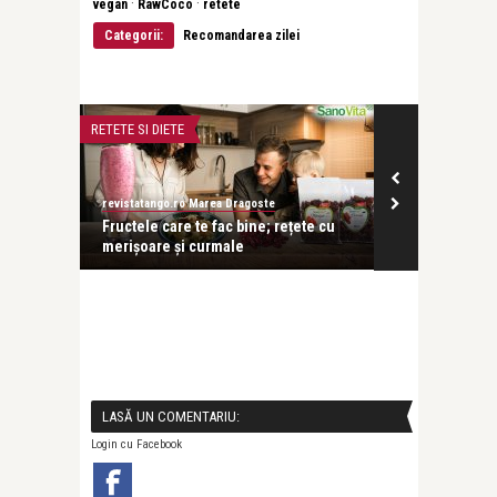
·
·
vegan
RawCoco
retete
Categorii:
Recomandarea zilei
RETETE SI DIETE
RETETE SI DIETE
revistatango.ro Marea Dragoste
revistatango.ro
deliciu,
Fructele care te fac bine; rețete cu
Dieta urmată
merișoare și curmale
Cu cinci mese 
LASĂ UN COMENTARIU:
Login cu Facebook