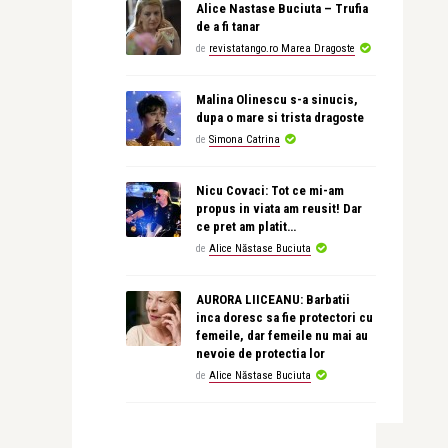
Alice Nastase Buciuta – Trufia
de a fi tanar
de
revistatango.ro Marea Dragoste
Malina Olinescu s-a sinucis,
dupa o mare si trista dragoste
de
Simona Catrina
Nicu Covaci: Tot ce mi-am
propus in viata am reusit! Dar
ce pret am platit…
de
Alice Năstase Buciuta
AURORA LIICEANU: Barbatii
inca doresc sa fie protectori cu
femeile, dar femeile nu mai au
nevoie de protectia lor
de
Alice Năstase Buciuta