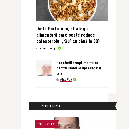
Dieta Portofoliu, strategia
alimentară care poate reduce
colesterolul „rău” cu până la 30%
de
revistatango
Beneficiile suplimentelor
pentru slăbit asupra sănătății
tale
de
Alex Pub
TOP EDITORIALE
INTERVIURI