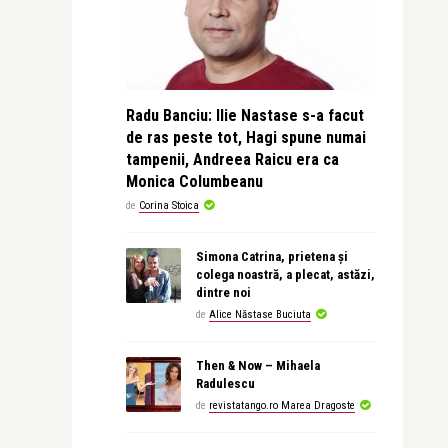
Radu Banciu: Ilie Nastase s-a facut
de ras peste tot, Hagi spune numai
tampenii, Andreea Raicu era ca
Monica Columbeanu
de
Corina Stoica
Simona Catrina, prietena și
colega noastră, a plecat, astăzi,
dintre noi
de
Alice Năstase Buciuta
Then & Now – Mihaela
Radulescu
de
revistatango.ro Marea Dragoste