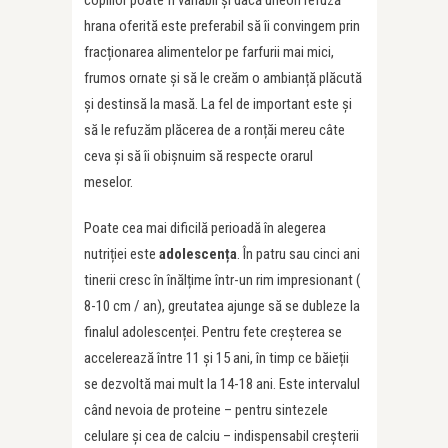
hrana oferită este preferabil să îi convingem prin
fracționarea alimentelor pe farfurii mai mici,
frumos ornate și să le creăm o ambianță plăcută
și destinsă la masă. La fel de important este și
să le refuzăm plăcerea de a ronțăi mereu câte
ceva și să îi obișnuim să respecte orarul
meselor.
Poate cea mai dificilă perioadă în alegerea
nutriției este
adolescen
ț
a
. În patru sau cinci ani
tinerii cresc în înălțime într-un rim impresionant (
8-10 cm / an), greutatea ajunge să se dubleze la
finalul adolescenței. Pentru fete creșterea se
accelerează între 11 și 15 ani, în timp ce băieții
se dezvoltă mai mult la 14-18 ani. Este intervalul
când nevoia de proteine – pentru sintezele
celulare și cea de calciu – indispensabil creșterii