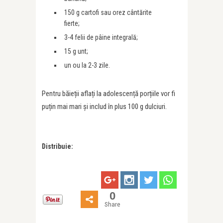
150 g cartofi sau orez cântărite
fierte;
3-4 felii de pâine integrală;
15 g unt;
un ou la 2-3 zile.
Pentru băieții aflați la adolescență porțiile vor fi
puțin mai mari și includ în plus 100 g dulciuri.
Distribuie:
0
Share