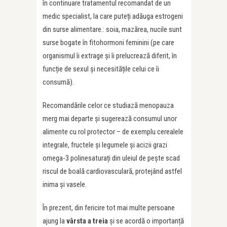
în continuare tratamentul recomandat de un
medic specialist, la care puteți adăuga estrogeni
din surse alimentare.: soia, mazărea, nucile sunt
surse bogate în fitohormoni feminini (pe care
organismul îi extrage și îi prelucrează diferit, în
funcție de sexul și necesitățile celui ce îi
consumă).
Recomandările celor ce studiază menopauza
merg mai departe și sugerează consumul unor
alimente cu rol protector – de exemplu cerealele
integrale, fructele și legumele și acizii grazi
omega-3 polinesaturați din uleiul de pește scad
riscul de boală cardiovasculară, protejând astfel
inima și vasele.
În prezent, din fericire tot mai multe persoane
ajung la
vârsta a treia
și se acordă o importanță