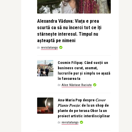
Alexandra Văduva: Viața e prea
scurtă ca să nu încerci tot ce îți
stârnește interesul. Timpul nu
așteaptă pe nimeni
de
revistatango
Cosmin Filipaș: Când susții un
business curat, asumat,
lucrurile pur și simplu se așază
în favoarea ta
de
Alice Năstase Buciuta
Ana-Maria Pop despre 𝐶𝑜𝑣𝑜𝑟
𝑃𝑙𝑎𝑛𝑡𝑒 𝑃𝑜𝑒𝑧𝑖𝑒: de la un shop de
plante de pe terasa Obor la un
proiect artistic interdisciplinar
de
revistatango