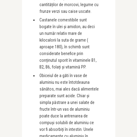
cantităților de morcovi, legume cu
frunze verzi sau caise uscate.
Castanele comestibile sunt
bogate în ulei și amidon, au deci
un număr relativ mare de
kilocalorii la suta de grame (
aproape 180), în schimb sunt
considerate benefice prin
conținutul sporit în vitaminele B1,
B2, B6, folați și vitamină PP.
Obiceiul de a găti în vase de
aluminiu nu este întotdeauna
sănătos, mai ales dacă alimentele
preparate sunt acide. Chiar și
simpla păstrare a unei salate de
fructe într-un vas de aluminiu
poate duce la antrenarea de
compuși solubili de aluminiu ce
vor fi absorbiți în intestin. Unele
medicamente cu aluminiu în