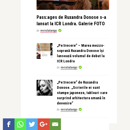
Pass:ages de Ruxandra Donose s-a
lansat la ICR Londra. Galerie FOTO
de
revistatango
„Pe:trecere” – Marea mezzo-
soprană Ruxandra Donose își
lansează volumul de debut la
ICR Londra
de
revistatango
„Pe:trecere” de Ruxandra
Donose. „Scrierile ei sunt
stampe japoneze, tablouri care
surprind arhitectura umană în
devenire”
de
revistatango