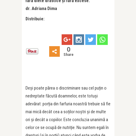
fără diete drastice și fără excese.
dr. Adriana Dima
Distribuie:
0
Share
Deși poate părea o discriminare sau cel puțin o
nedreptate făcută doamnelor, este totuși
adevărat: porția din farfuria noastră trebuie să fie
mai mică decât cea a soților noștri și de multe
ori și decât a copiilor. Este concluzia unanimă a
celor ce se ocupă de nutriție. Nu suntem egali în
drepturi (și în porții) atunci când este vorba de