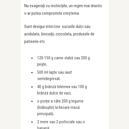
Nu exagerați cu restricțiile, un regim mai drastic
v-ar putea compromite creșterea.
Sunt desigur interzise: sucurile dulci sau
acidulate, biscuiții, ciocolata, produsele de
patiserie etc.
120-150 g carne slabă sau 200 g
pește;
500 ml lapte sau iaurt
semidegresat;
40 g brânză telemea sau 100 g
brânză dulce de vaci;
o porție a câte 200 g legume
(înăbușite) la fiecare masă
principală;
2 mere sau 2 portocale sau o
banană;