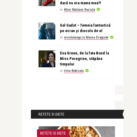
dacă nu era mama mea?!
de
Alice Năstase Buciuta
Gal Gadot – femeia fantastică
pe ecran și dincolo de el
de
revistatango.ro Marea Dragoste
Eva Green, de la fata Bond la
Miss Peregrine, stăpâna
timpului
de
Irina Botezatu
RETETE SI DIETE
RETETE SI DIETE