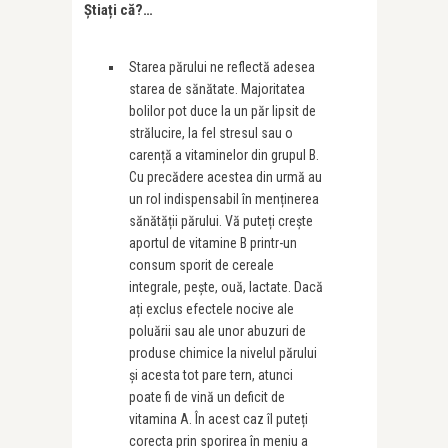
Știa
ț
i că?…
Starea părului ne reflectă adesea
starea de sănătate. Majoritatea
bolilor pot duce la un păr lipsit de
strălucire, la fel stresul sau o
carență a vitaminelor din grupul B.
Cu precădere acestea din urmă au
un rol indispensabil în menținerea
sănătății părului. Vă puteți crește
aportul de vitamine B printr-un
consum sporit de cereale
integrale, pește, ouă, lactate. Dacă
ați exclus efectele nocive ale
poluării sau ale unor abuzuri de
produse chimice la nivelul părului
și acesta tot pare tern, atunci
poate fi de vină un deficit de
vitamina A. În acest caz îl puteți
corecta prin sporirea în meniu a