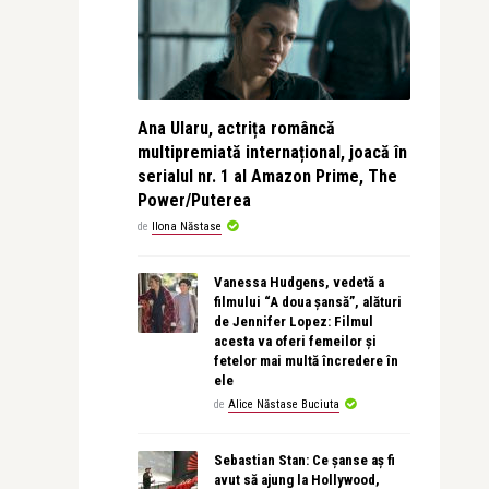
Ana Ularu, actrița româncă
multipremiată internațional, joacă în
serialul nr. 1 al Amazon Prime, The
Power/Puterea
de
Ilona Năstase
Vanessa Hudgens, vedetă a
filmului “A doua șansă”, alături
de Jennifer Lopez: Filmul
acesta va oferi femeilor și
fetelor mai multă încredere în
ele
de
Alice Năstase Buciuta
Sebastian Stan: Ce șanse aș fi
avut să ajung la Hollywood,