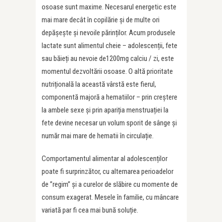
osoase sunt maxime. Necesarul energetic este
mai mare decât în copilărie și de multe ori
depășește și nevoile părinților. Acum produsele
lactate sunt alimentul cheie – adolescenții, fete
sau băieți au nevoie de1200mg calciu / zi, este
momentul dezvoltării osoase. O altă prioritate
nutrițională la această vârstă este fierul,
componentă majoră a hematiilor – prin creștere
la ambele sexe și prin apariția menstruației la
fete devine necesar un volum sporit de sânge și
număr mai mare de hematii în circulație.
Comportamentul alimentar al adolescenților
poate fi surprinzător, cu alternarea perioadelor
de ”regim” și a curelor de slăbire cu momente de
consum exagerat. Mesele în familie, cu mâncare
variată par fi cea mai bună soluție.