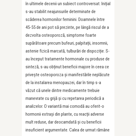
în ultimele decenii un subiect controversat. Inițial
s-au stabilit neajunsurile determinate de
scăderea hormonilor feminini. Doamnele între
45-55 de ani pot să prezinte, pe lângă riscul de a
dezvolta osteoporoză, simptome foarte
supărătoare precum bufeuri, palpitații, insomnii,
astenie fizică marcată, tulburări de dispoziție. S-
au început tratamente hormonale cu produse de
sinteză, s-au obținut beneficii majore în ceea ce
privește osteoporoza și manifestările neplăcute
de la instalarea menopauzei, dar în timp s-a
văzut că unele dintre medicamente trebuie
manevrate cu grijă și cu repetarea periodică a
analizelor. O variantă mai comodă au oferit-o
hormonii extrași din plante, cu reacții adverse
mult reduse, dar deocamdată și cu beneficii
insuficient argumentate. Calea de urmat rămâne