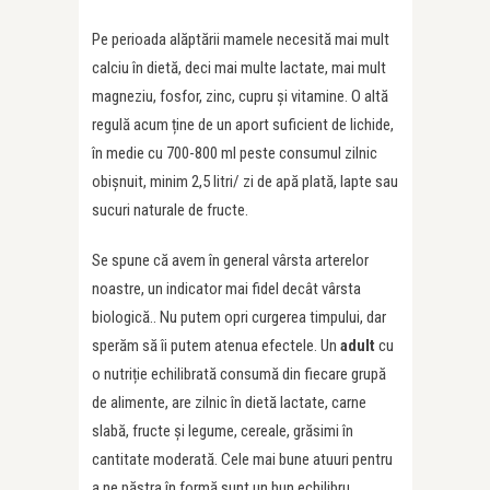
Pe perioada alăptării mamele necesită mai mult
calciu în dietă, deci mai multe lactate, mai mult
magneziu, fosfor, zinc, cupru și vitamine. O altă
regulă acum ține de un aport suficient de lichide,
în medie cu 700-800 ml peste consumul zilnic
obișnuit, minim 2,5 litri/ zi de apă plată, lapte sau
sucuri naturale de fructe.
Se spune că avem în general vârsta arterelor
noastre, un indicator mai fidel decât vârsta
biologică.. Nu putem opri curgerea timpului, dar
sperăm să îi putem atenua efectele. Un
adult
cu
o nutriție echilibrată consumă din fiecare grupă
de alimente, are zilnic în dietă lactate, carne
slabă, fructe și legume, cereale, grăsimi în
cantitate moderată. Cele mai bune atuuri pentru
a ne păstra în formă sunt un bun echilibru