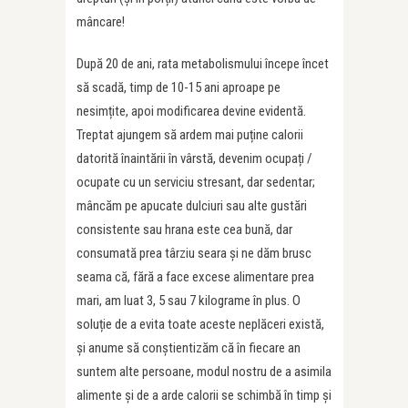
mâncare!
După 20 de ani, rata metabolismului începe încet
să scadă, timp de 10-15 ani aproape pe
nesimțite, apoi modificarea devine evidentă.
Treptat ajungem să ardem mai puține calorii
datorită înaintării în vârstă, devenim ocupați /
ocupate cu un serviciu stresant, dar sedentar;
mâncăm pe apucate dulciuri sau alte gustări
consistente sau hrana este cea bună, dar
consumată prea târziu seara și ne dăm brusc
seama că, fără a face excese alimentare prea
mari, am luat 3, 5 sau 7 kilograme în plus. O
soluție de a evita toate aceste neplăceri există,
și anume să conștientizăm că în fiecare an
suntem alte persoane, modul nostru de a asimila
alimente și de a arde calorii se schimbă în timp și