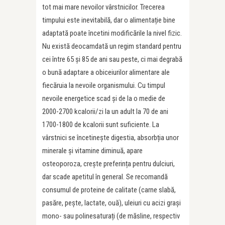
tot mai mare nevoilor vârstnicilor. Trecerea
timpului este inevitabilă, dar o alimentație bine
adaptată poate încetini modificările la nivel fizic.
Nu există deocamdată un regim standard pentru
cei între 65 și 85 de ani sau peste, ci mai degrabă
o bună adaptare a obiceiurilor alimentare ale
fiecăruia la nevoile organismului. Cu timpul
nevoile energetice scad și de la o medie de
2000-2700 kcalorii/zi la un adult la 70 de ani
1700-1800 de kcalorii sunt suficiente. La
vârstnici se încetinește digestia, absorbția unor
minerale și vitamine diminuă, apare
osteoporoza, crește preferința pentru dulciuri,
dar scade apetitul în general. Se recomandă
consumul de proteine de calitate (carne slabă,
pasăre, pește, lactate, ouă), uleiuri cu acizi grași
mono- sau polinesaturați (de măsline, respectiv