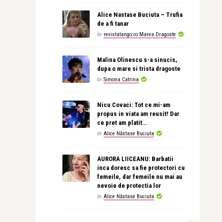
Alice Nastase Buciuta – Trufia
de a fi tanar
de
revistatango.ro Marea Dragoste
Malina Olinescu s-a sinucis,
dupa o mare si trista dragoste
de
Simona Catrina
Nicu Covaci: Tot ce mi-am
propus in viata am reusit! Dar
ce pret am platit…
de
Alice Năstase Buciuta
AURORA LIICEANU: Barbatii
inca doresc sa fie protectori cu
femeile, dar femeile nu mai au
nevoie de protectia lor
de
Alice Năstase Buciuta