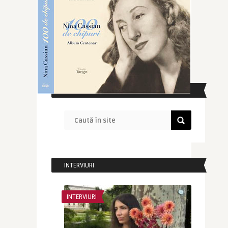
CAUTĂ ÎN SITE
INTERVIURI
INTERVIURI