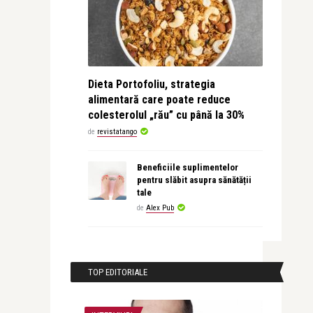
Dieta Portofoliu, strategia
alimentară care poate reduce
colesterolul „rău” cu până la 30%
de
revistatango
Beneficiile suplimentelor
pentru slăbit asupra sănătății
tale
de
Alex Pub
TOP EDITORIALE