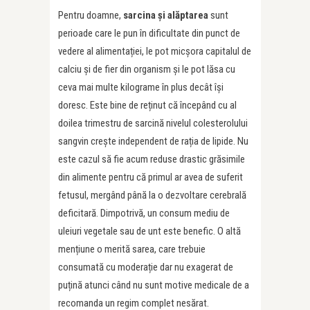
Pentru doamne,
sarcina și alăptarea
sunt
perioade care le pun în dificultate din punct de
vedere al alimentației, le pot micșora capitalul de
calciu și de fier din organism și le pot lăsa cu
ceva mai multe kilograme în plus decât își
doresc. Este bine de reținut că începând cu al
doilea trimestru de sarcină nivelul colesterolului
sangvin crește independent de rația de lipide. Nu
este cazul să fie acum reduse drastic grăsimile
din alimente pentru că primul ar avea de suferit
fetusul, mergând până la o dezvoltare cerebrală
deficitară. Dimpotrivă, un consum mediu de
uleiuri vegetale sau de unt este benefic. O altă
mențiune o merită sarea, care trebuie
consumată cu moderație dar nu exagerat de
puțină atunci când nu sunt motive medicale de a
recomanda un regim complet nesărat.