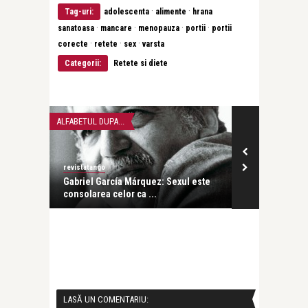
·
·
Tag-uri:
adolescenta
alimente
hrana
·
·
·
·
sanatoasa
mancare
menopauza
portii
portii
·
·
·
corecte
retete
sex
varsta
Categorii:
Retete si diete
ALFABETUL DUPA...
RETETE SI DIETE
revistatango
revistatango
Gabriel García Márquez: Sexul este
Nu vom slăbi
consolarea celor ca ...
îngrășăm (pre
LASĂ UN COMENTARIU: