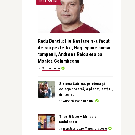
INTERVIURI
Radu Banciu: Ilie Nastase s-a facut
de ras peste tot, Hagi spune numai
tampenii, Andreea Raicu era ca
Monica Columbeanu
de
Corina Stoica
Simona Catrina, prietena și
colega noastră, a plecat, astăzi,
dintre noi
de
Alice Năstase Buciuta
Then & Now – Mihaela
Radulescu
de
revistatango.ro Marea Dragoste