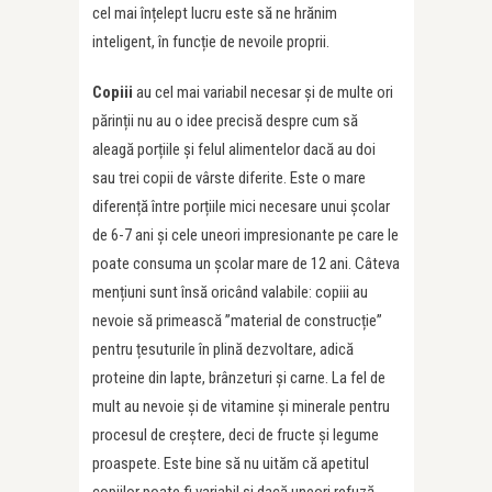
cel mai înțelept lucru este să ne hrănim
inteligent, în funcție de nevoile proprii.
Copiii
au cel mai variabil necesar și de multe ori
părinții nu au o idee precisă despre cum să
aleagă porțiile și felul alimentelor dacă au doi
sau trei copii de vârste diferite. Este o mare
diferență între porțiile mici necesare unui școlar
de 6-7 ani și cele uneori impresionante pe care le
poate consuma un școlar mare de 12 ani. Câteva
mențiuni sunt însă oricând valabile: copiii au
nevoie să primească ”material de construcție”
pentru țesuturile în plină dezvoltare, adică
proteine din lapte, brânzeturi și carne. La fel de
mult au nevoie și de vitamine și minerale pentru
procesul de creștere, deci de fructe și legume
proaspete. Este bine să nu uităm că apetitul
copiilor poate fi variabil și dacă uneori refuză