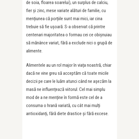
de soia, floarea soarelui), un surplus de calciu,
fier și zinc, mese variate alături de familie, cu
mențiunea că porțiile sunt mai mici, iar cina
trebuie să fie ușoară. S-a observat că printre
centenari majoritatea o formau cei ce obișnuiau
să mănânce variat, fără a exclude nici o grupă de
alimente.
Alimentele au un rol major în viața noastră, chiar
dacă ne vine greu să acceptăm că toate micile
decizii pe care le luăm atunci când ne așezăm la
masă ne influențează viitorul. Cel mai simplu
mod de a ne menține în formă este cel de a
consuma o hrană variată, cu cât mai mulți
antioxidanți, fără diete drastice și fără excese.