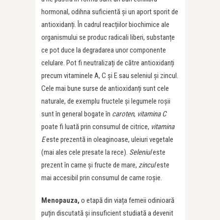
hormonal, odihna suficientă și un aport sporit de
antioxidanți. În cadrul reacțiilor biochimice ale
organismului se produc radicali liberi, substanțe
ce pot duce la degradarea unor componente
celulare. Pot fi neutralizați de către antioxidanți
precum vitaminele A, C și E sau seleniul și zincul.
Cele mai bune surse de antioxidanți sunt cele
naturale, de exemplu fructele și legumele roșii
sunt în general bogate în
caroten
,
vitamina C
poate fi luată prin consumul de citrice,
vitamina
E
este prezentă in oleaginoase, uleiuri vegetale
(mai ales cele presate la rece).
Seleniul
este
prezent în carne și fructe de mare,
zincul
este
mai accesibil prin consumul de carne roșie.
Menopauza,
o etapă din viața femeii odinioară
puțin discutată și insuficient studiată a devenit