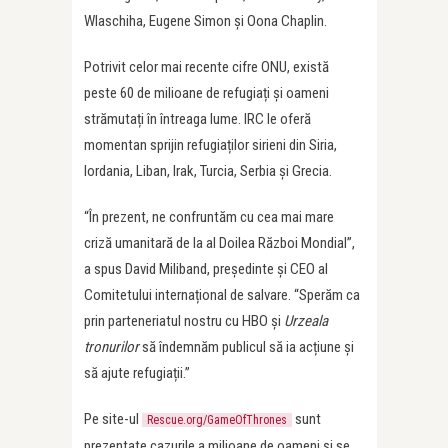
Wlaschiha, Eugene Simon și Oona Chaplin.
Potrivit celor mai recente cifre ONU, există
peste 60 de milioane de refugiați și oameni
strămutați în întreaga lume. IRC le oferă
momentan sprijin refugiaților sirieni din Siria,
Iordania, Liban, Irak, Turcia, Serbia și Grecia.
“În prezent, ne confruntăm cu cea mai mare
criză umanitară de la al Doilea Război Mondial”,
a spus David Miliband, președinte și CEO al
Comitetului internațional de salvare. “Sperăm ca
prin parteneriatul nostru cu HBO și
Urzeala
tronurilor
să îndemnăm publicul să ia acțiune și
să ajute refugiații.”
Pe site-ul
sunt
Rescue.org/GameOfThrones
prezentate cazurile a milioane de oameni și se