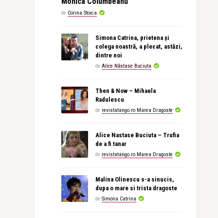
Monica Columbeanu
de
Corina Stoica
Simona Catrina, prietena și
colega noastră, a plecat, astăzi,
dintre noi
de
Alice Năstase Buciuta
Then & Now – Mihaela
Radulescu
de
revistatango.ro Marea Dragoste
Alice Nastase Buciuta – Trufia
de a fi tanar
de
revistatango.ro Marea Dragoste
Malina Olinescu s-a sinucis,
dupa o mare si trista dragoste
de
Simona Catrina