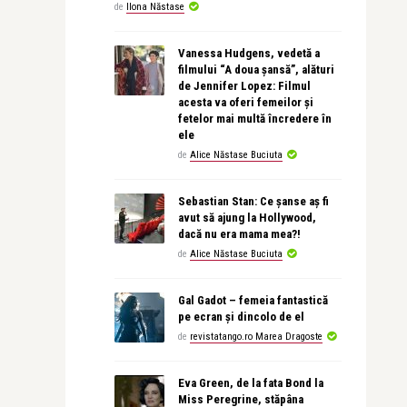
de
Ilona Năstase
Vanessa Hudgens, vedetă a
filmului “A doua șansă”, alături
de Jennifer Lopez: Filmul
acesta va oferi femeilor și
fetelor mai multă încredere în
ele
de
Alice Năstase Buciuta
Sebastian Stan: Ce șanse aș fi
avut să ajung la Hollywood,
dacă nu era mama mea?!
de
Alice Năstase Buciuta
Gal Gadot – femeia fantastică
pe ecran și dincolo de el
de
revistatango.ro Marea Dragoste
Eva Green, de la fata Bond la
Miss Peregrine, stăpâna