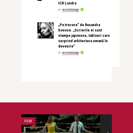
ICR Londra
de
revistatango
„Pe:trecere” de Ruxandra
Donose. „Scrierile ei sunt
stampe japoneze, tablouri care
surprind arhitectura umană în
devenire”
de
revistatango
FILM
PERSONALITATI