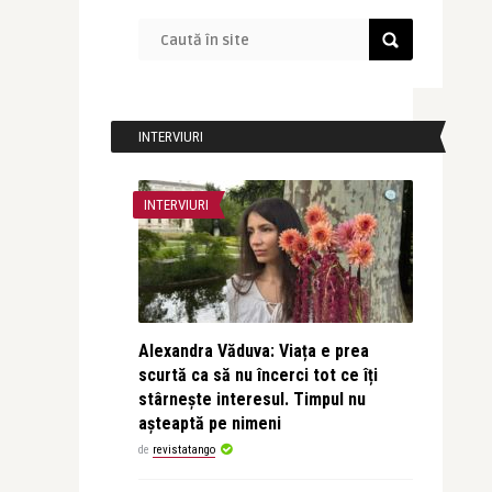
INTERVIURI
INTERVIURI
Alexandra Văduva: Viața e prea
scurtă ca să nu încerci tot ce îți
stârnește interesul. Timpul nu
așteaptă pe nimeni
de
revistatango