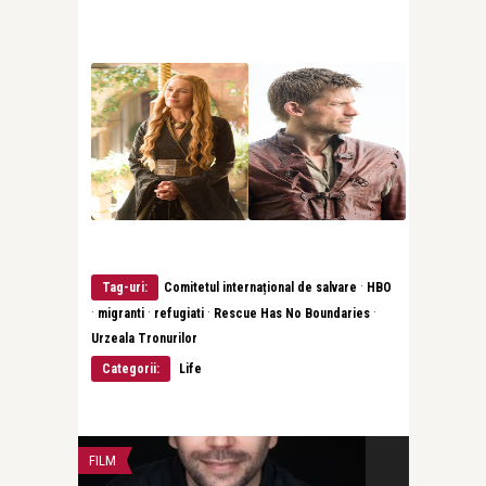
·
Tag-uri:
Comitetul internațional de salvare
HBO
·
·
·
·
migranti
refugiati
Rescue Has No Boundaries
Urzeala Tronurilor
Categorii:
Life
FILM
FILM