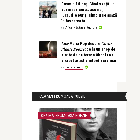
Cosmin Filipaș: Când susții un
business curat, asumat,
lucrurile pur și simplu se așază
în favoarea ta
de
Alice Năstase Buciuta
Ana-Maria Pop despre 𝐶𝑜𝑣𝑜𝑟
𝑃𝑙𝑎𝑛𝑡𝑒 𝑃𝑜𝑒𝑧𝑖𝑒: de la un shop de
plante de pe terasa Obor la un
proiect artistic interdisciplinar
de
revistatango
CEA MAI FRUMOASA POEZIE
CEA MAI FRUMOASA POEZIE