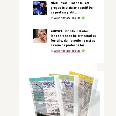
Nicu Covaci: Tot ce mi-am
propus in viata am reusit! Dar
ce pret am platit…
de
Alice Năstase Buciuta
AURORA LIICEANU: Barbatii
inca doresc sa fie protectori cu
femeile, dar femeile nu mai au
nevoie de protectia lor
de
Alice Năstase Buciuta