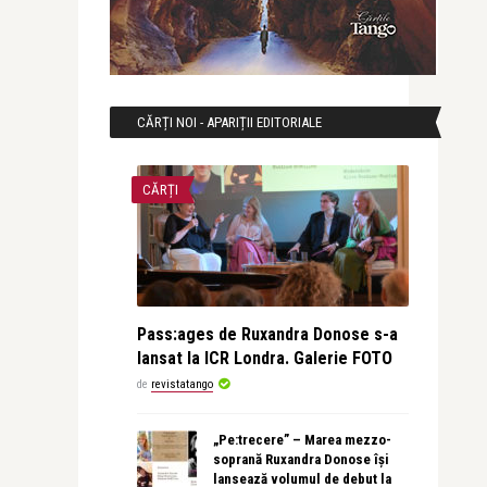
CĂRȚI NOI - APARIȚII EDITORIALE
CĂRȚI
Pass:ages de Ruxandra Donose s-a
lansat la ICR Londra. Galerie FOTO
de
revistatango
„Pe:trecere” – Marea mezzo-
soprană Ruxandra Donose își
lansează volumul de debut la