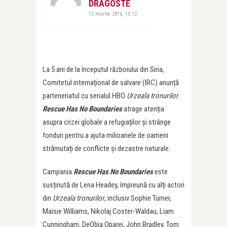
DRAGOSTE
15 martie 2016, 15:12
La 5 ani de la începutul războiului din Siria,
Comitetul internațional de salvare (IRC) anunță
parteneriatul cu serialul HBO
Urzeala tronurilor
.
Rescue Has No Boundaries
atrage atenția
asupra crizei globale a refugiaților și strânge
fonduri pentru a ajuta milioanele de oameni
strămutați de conflicte și dezastre naturale.
Campania
Rescue Has No Boundaries
este
susținută de Lena Headey, împreună cu alți actori
din
Urzeala tronurilor
, inclusiv Sophie Turner,
Maisie Williams, Nikolaj Coster-Waldau, Liam
Cunningham, DeObia Oparei, John Bradley, Tom