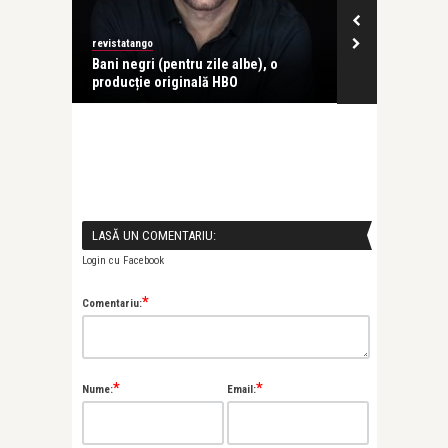
revistatango
revistatango
BO
Bani negri (pentru zile albe), o
HBO GO aduce
producție originală HBO
în fiecare vine
LASĂ UN COMENTARIU:
Login cu Facebook
*
Comentariu:
*
*
Nume:
Email: