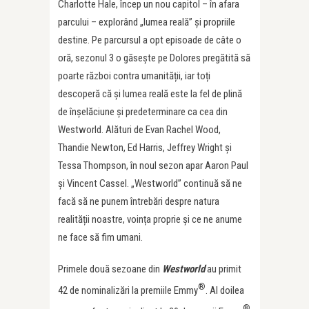
Charlotte Hale, încep un nou capitol – în afara
parcului – explorând „lumea reală” și propriile
destine. Pe parcursul a opt episoade de câte o
oră, sezonul 3 o găsește pe Dolores pregătită să
poarte război contra umanității, iar toți
descoperă că și lumea reală este la fel de plină
de înșelăciune și predeterminare ca cea din
Westworld. Alături de Evan Rachel Wood,
Thandie Newton, Ed Harris, Jeffrey Wright și
Tessa Thompson, în noul sezon apar Aaron Paul
și Vincent Cassel. „Westworld” continuă să ne
facă să ne punem întrebări despre natura
realității noastre, voința proprie și ce ne anume
ne face să fim umani.
Primele două sezoane din
Westworld
au primit
®
42 de nominalizări la premiile Emmy
. Al doilea
®