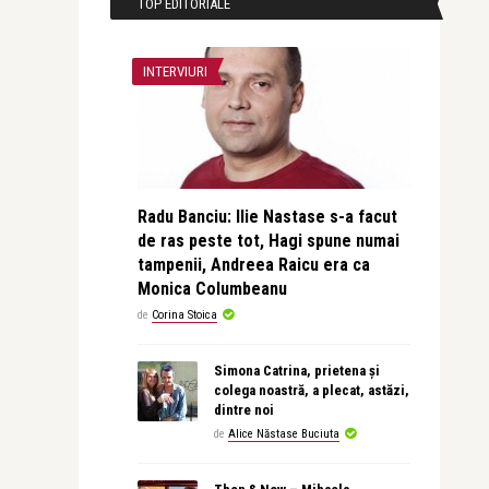
TOP EDITORIALE
INTERVIURI
Radu Banciu: Ilie Nastase s-a facut
de ras peste tot, Hagi spune numai
tampenii, Andreea Raicu era ca
Monica Columbeanu
de
Corina Stoica
Simona Catrina, prietena și
colega noastră, a plecat, astăzi,
dintre noi
de
Alice Năstase Buciuta