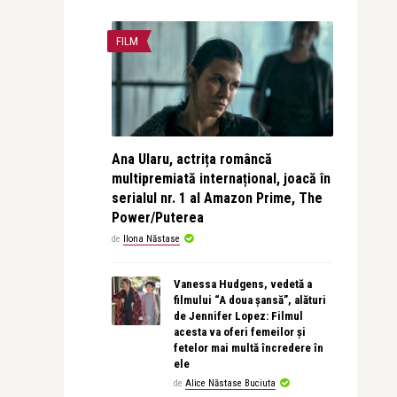
FILM
Ana Ularu, actrița româncă
multipremiată internațional, joacă în
serialul nr. 1 al Amazon Prime, The
Power/Puterea
de
Ilona Năstase
Vanessa Hudgens, vedetă a
filmului “A doua șansă”, alături
de Jennifer Lopez: Filmul
acesta va oferi femeilor și
fetelor mai multă încredere în
ele
de
Alice Năstase Buciuta