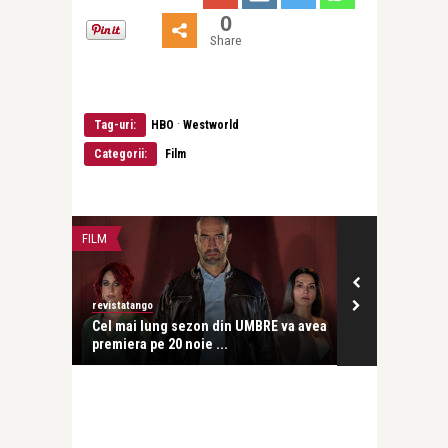
0
Share
·
Tag-uri:
HBO
Westworld
Categorii:
Film
FILM
STIRI
revistatango
revistatango
Cel mai lung sezon din UMBRE va avea
Serialul HBO Europe Th
premiera pe 20 noie ...
Sub acoperire va avea .