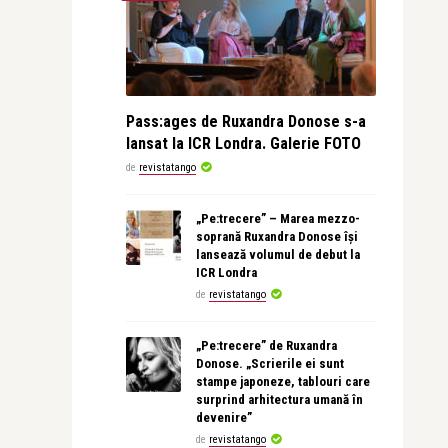
Pass:ages de Ruxandra Donose s-a
lansat la ICR Londra. Galerie FOTO
de
revistatango
„Pe:trecere” – Marea mezzo-
soprană Ruxandra Donose își
lansează volumul de debut la
ICR Londra
de
revistatango
„Pe:trecere” de Ruxandra
Donose. „Scrierile ei sunt
stampe japoneze, tablouri care
surprind arhitectura umană în
devenire”
de
revistatango