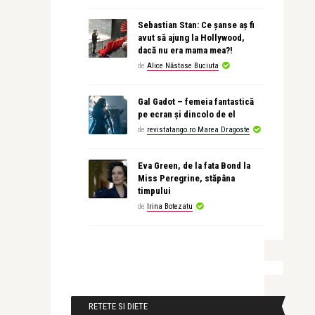
Sebastian Stan: Ce șanse aș fi
avut să ajung la Hollywood,
dacă nu era mama mea?!
de
Alice Năstase Buciuta
Gal Gadot – femeia fantastică
pe ecran și dincolo de el
de
revistatango.ro Marea Dragoste
Eva Green, de la fata Bond la
Miss Peregrine, stăpâna
timpului
de
Irina Botezatu
RETETE SI DIETE