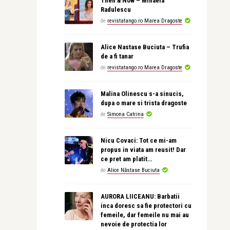
Then & Now – Mihaela
Radulescu
de
revistatango.ro Marea Dragoste
Alice Nastase Buciuta – Trufia
de a fi tanar
de
revistatango.ro Marea Dragoste
Malina Olinescu s-a sinucis,
dupa o mare si trista dragoste
de
Simona Catrina
Nicu Covaci: Tot ce mi-am
propus in viata am reusit! Dar
ce pret am platit…
de
Alice Năstase Buciuta
AURORA LIICEANU: Barbatii
inca doresc sa fie protectori cu
femeile, dar femeile nu mai au
nevoie de protectia lor