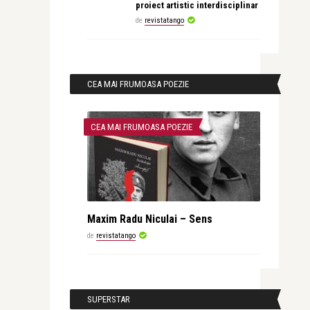
proiect artistic interdisciplinar
de
revistatango
CEA MAI FRUMOASA POEZIE
CEA MAI FRUMOASA POEZIE
Maxim Radu Niculai – Sens
de
revistatango
SUPERSTAR