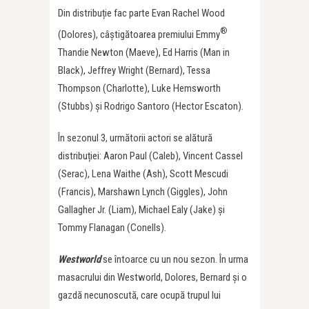
Din distribuție fac parte Evan Rachel Wood
®
(Dolores), câștigătoarea premiului Emmy
Thandie Newton (Maeve), Ed Harris (Man in
Black), Jeffrey Wright (Bernard), Tessa
Thompson (Charlotte), Luke Hemsworth
(Stubbs) și Rodrigo Santoro (Hector Escaton).
În sezonul 3, următorii actori se alătură
distribuției: Aaron Paul (Caleb), Vincent Cassel
(Serac), Lena Waithe (Ash), Scott Mescudi
(Francis), Marshawn Lynch (Giggles), John
Gallagher Jr. (Liam), Michael Ealy (Jake) și
Tommy Flanagan (Conells).
Westworld
se întoarce cu un nou sezon. În urma
masacrului din Westworld, Dolores, Bernard și o
gazdă necunoscută, care ocupă trupul lui