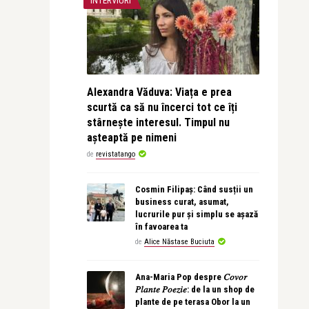
INTERVIURI
Alexandra Văduva: Viața e prea
scurtă ca să nu încerci tot ce îți
stârnește interesul. Timpul nu
așteaptă pe nimeni
de
revistatango
Cosmin Filipaș: Când susții un
business curat, asumat,
lucrurile pur și simplu se așază
în favoarea ta
de
Alice Năstase Buciuta
Ana-Maria Pop despre 𝐶𝑜𝑣𝑜𝑟
𝑃𝑙𝑎𝑛𝑡𝑒 𝑃𝑜𝑒𝑧𝑖𝑒: de la un shop de
plante de pe terasa Obor la un