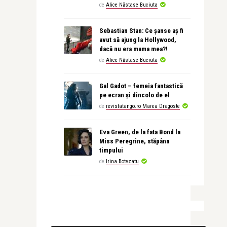
de
Alice Năstase Buciuta
Sebastian Stan: Ce șanse aș fi
avut să ajung la Hollywood,
dacă nu era mama mea?!
de
Alice Năstase Buciuta
Gal Gadot – femeia fantastică
pe ecran și dincolo de el
de
revistatango.ro Marea Dragoste
Eva Green, de la fata Bond la
Miss Peregrine, stăpâna
timpului
de
Irina Botezatu