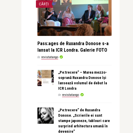
CĂRȚI
Pass:ages de Ruxandra Donose s-a
lansat la ICR Londra. Galerie FOTO
de
revistatango
„Pe:trecere” – Marea mezzo-
soprană Ruxandra Donose își
lansează volumul de debut la
ICR Londra
de
revistatango
„Pe:trecere” de Ruxandra
Donose. „Scrierile ei sunt
stampe japoneze, tablouri care
surprind arhitectura umană în
devenire”