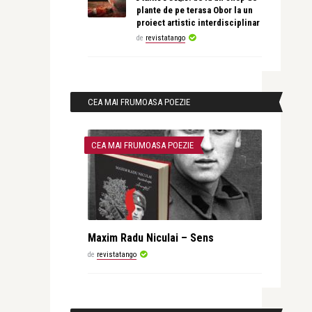
plante de pe terasa Obor la un
proiect artistic interdisciplinar
de
revistatango
CEA MAI FRUMOASA POEZIE
CEA MAI FRUMOASA POEZIE
Maxim Radu Niculai – Sens
de
revistatango