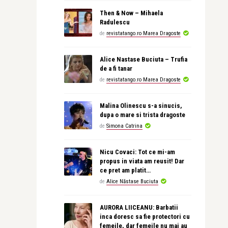
Then & Now – Mihaela
Radulescu
de
revistatango.ro Marea Dragoste
Alice Nastase Buciuta – Trufia
de a fi tanar
de
revistatango.ro Marea Dragoste
Malina Olinescu s-a sinucis,
dupa o mare si trista dragoste
de
Simona Catrina
Nicu Covaci: Tot ce mi-am
propus in viata am reusit! Dar
ce pret am platit…
de
Alice Năstase Buciuta
AURORA LIICEANU: Barbatii
inca doresc sa fie protectori cu
femeile, dar femeile nu mai au