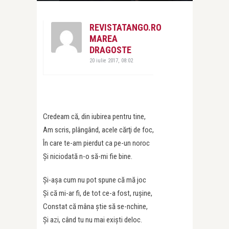
REVISTATANGO.RO
MAREA
DRAGOSTE
20 iulie 2017, 08:02
Credeam că, din iubirea pentru tine,
Am scris, plângând, acele cărţi de foc,
În care te-am pierdut ca pe-un noroc
Şi niciodată n-o să-mi fie bine.
Şi-aşa cum nu pot spune că mă joc
Şi că mi-ar fi, de tot ce-a fost, ruşine,
Constat că mâna ştie să se-nchine,
Şi azi, când tu nu mai exişti deloc.