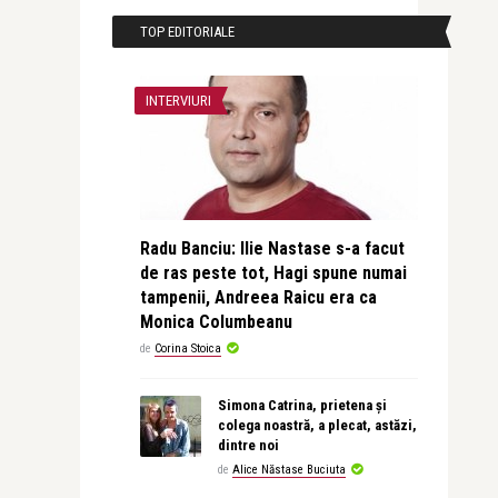
TOP EDITORIALE
INTERVIURI
Radu Banciu: Ilie Nastase s-a facut
de ras peste tot, Hagi spune numai
tampenii, Andreea Raicu era ca
Monica Columbeanu
de
Corina Stoica
Simona Catrina, prietena și
colega noastră, a plecat, astăzi,
dintre noi
de
Alice Năstase Buciuta