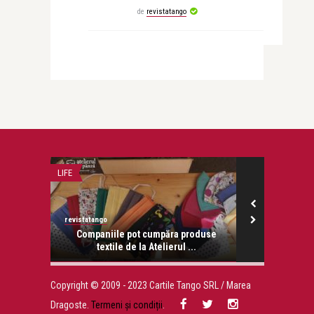
de
revistatango
LIFE
RECOMANDAREA Z
revistatango
revistatango.ro
onose.
Companiile pot cumpăra produse
10 citate 
textile de la Atelierul ...
cites
Copyright © 2009 - 2023 Cartile Tango SRL / Marea
Dragoste.
Termeni și condiții
.