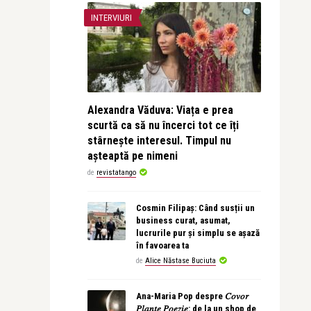
INTERVIURI
Alexandra Văduva: Viața e prea
scurtă ca să nu încerci tot ce îți
stârnește interesul. Timpul nu
așteaptă pe nimeni
de
revistatango
Cosmin Filipaș: Când susții un
business curat, asumat,
lucrurile pur și simplu se așază
în favoarea ta
de
Alice Năstase Buciuta
Ana-Maria Pop despre 𝐶𝑜𝑣𝑜𝑟
𝑃𝑙𝑎𝑛𝑡𝑒 𝑃𝑜𝑒𝑧𝑖𝑒: de la un shop de