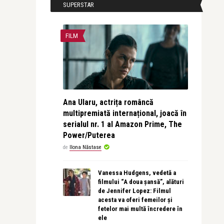
SUPERSTAR
FILM
Ana Ularu, actrița româncă
multipremiată internațional, joacă în
serialul nr. 1 al Amazon Prime, The
Power/Puterea
de
Ilona Năstase
Vanessa Hudgens, vedetă a
filmului “A doua șansă”, alături
de Jennifer Lopez: Filmul
acesta va oferi femeilor și
fetelor mai multă încredere în
ele