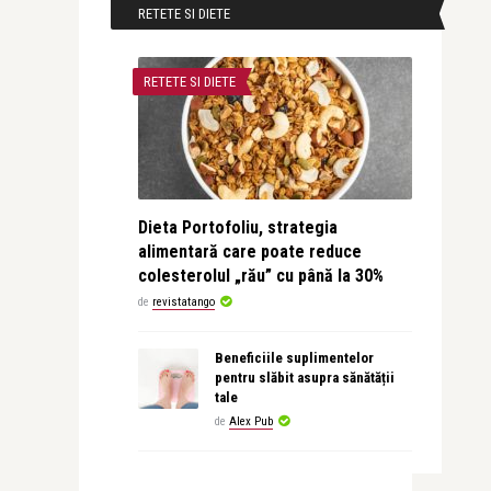
RETETE SI DIETE
RETETE SI DIETE
Dieta Portofoliu, strategia
alimentară care poate reduce
colesterolul „rău” cu până la 30%
de
revistatango
Beneficiile suplimentelor
pentru slăbit asupra sănătății
tale
de
Alex Pub