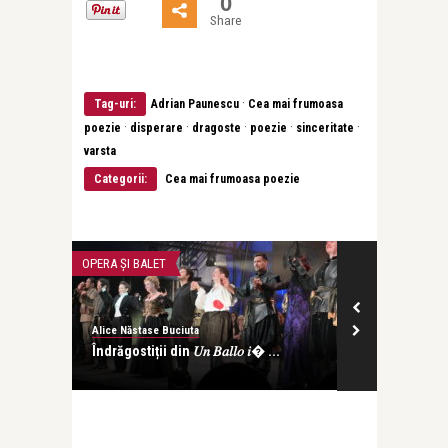
0
Share
·
Tag-uri:
Adrian Paunescu
Cea mai frumoasa
·
·
·
·
·
poezie
disperare
dragoste
poezie
sinceritate
varsta
Categorii:
Cea mai frumoasa poezie
OPERA ȘI BALET
INTERVIURI
Alice Năstase Buciuta
revistatango
Îndrăgostiții din 𝑈𝑛 𝐵𝑎𝑙𝑙𝑜 𝑖� ...
Ana-Maria Pop d