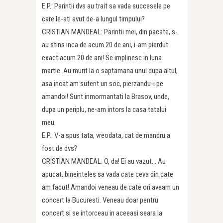
E.P.: Parintii dvs au trait sa vada succesele pe
care le-ati avut de-a lungul timpului?
CRISTIAN MANDEAL: Parintii mei, din pacate, s-
au stins inca de acum 20 de ani, i-am pierdut
exact acum 20 de ani! Se implinesc in luna
martie. Au murit la o saptamana unul dupa altul,
asa incat am suferit un soc, pierzandu-i pe
amandoi! Sunt inmormantati la Brasov, unde,
dupa un periplu, ne-am intors la casa tatalui
meu.
E.P.: V-a spus tata, vreodata, cat de mandru a
fost de dvs?
CRISTIAN MANDEAL: O, da! Ei au vazut… Au
apucat, bineinteles sa vada cate ceva din cate
am facut! Amandoi veneau de cate ori aveam un
concert la Bucuresti. Veneau doar pentru
concert si se intorceau in aceeasi seara la