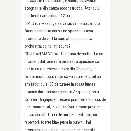
aproape in linie dreapta, evident, cu diverse
stagnari si din cauza reconstructiei Ateneului –
santierul care a durat 12 ani.
E.P.: Daca v-as ruga sa va laudati, stiu ca nu o
faceti niciodata dar sa ne spuneti cateva
momente de varf la care ati dus aceasta
orchestra, ce ne-ati spune?
CRISTIAN MANDEAL: Sunt asa de multe…La un
moment dat, aceasta orchestra ajunsese sa
cante ca o orchestra mare din Occident, in
foarte multe ocazii. Ce sa va spun?! Faptul ca
am facut cu ei 30 de turnee in toata lumea,
pornind din Lisabona pana in Anglia, Japonia,
Coreea, Singapore, trecand prin toata Europa, de
nenumarate ori, in sali de foarte mare prestigiu,
ne-au ascultat zeci de mii de spectatori, cu
repertorii foarte bine puse la punct… Imi
propusesem un lucru, am spus ca aceasta