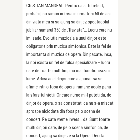
CRISTIAN MANDEAL: Pentru ca ar fi trebuit,
probabil, sa raman in fosa in urmatorii 50 de ani
din viata mea si sa ajung sa dirijez spectacolul
jubiliar numarul 350 de „Traviata”… Lucru care nu
imi sade. Evolutia muzicala a unui dirijor este
obligatorie prin muzica simfonica. Este la fel de
importanta si muzica de opera. Din pacate, insa,
la noi exista un fel de falsa specializare – lucru
care de foarte mult timp nu mai functioneaza in
lume. Adica acel dirijor care a apucat sa se
afirme intr-o fosa de opera, ramane acolo pana
la sfarsitul vietii. Oricare nume mi-l puteti da, de
dirijor de opera, o sa constatati ca nu s-a miscat
aproape niciodata din fosa pe o scena de
concert. Pe cata vreme invers… da. Sunt foarte
multi dirijori care, de pe o scena simfonica, de
concert, ajung sa dirijeze si la Opera. Deci la