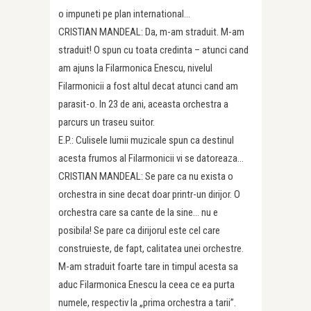
o impuneti pe plan international…
CRISTIAN MANDEAL: Da, m-am straduit. M-am
straduit! O spun cu toata credinta – atunci cand
am ajuns la Filarmonica Enescu, nivelul
Filarmonicii a fost altul decat atunci cand am
parasit-o. In 23 de ani, aceasta orchestra a
parcurs un traseu suitor.
E.P.: Culisele lumii muzicale spun ca destinul
acesta frumos al Filarmonicii vi se datoreaza…
CRISTIAN MANDEAL: Se pare ca nu exista o
orchestra in sine decat doar printr-un dirijor. O
orchestra care sa cante de la sine… nu e
posibila! Se pare ca dirijorul este cel care
construieste, de fapt, calitatea unei orchestre.
M-am straduit foarte tare in timpul acesta sa
aduc Filarmonica Enescu la ceea ce ea purta
numele, respectiv la „prima orchestra a tarii”.