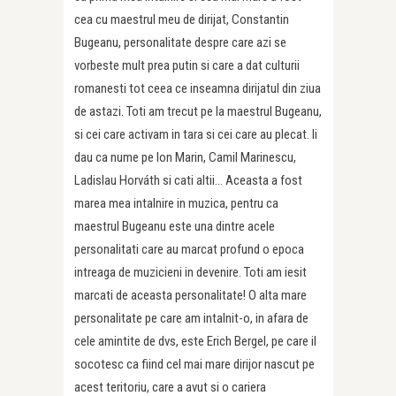
cea cu maestrul meu de dirijat, Constantin
Bugeanu, personalitate despre care azi se
vorbeste mult prea putin si care a dat culturii
romanesti tot ceea ce inseamna dirijatul din ziua
de astazi. Toti am trecut pe la maestrul Bugeanu,
si cei care activam in tara si cei care au plecat. Ii
dau ca nume pe Ion Marin, Camil Marinescu,
Ladislau Horváth si cati altii… Aceasta a fost
marea mea intalnire in muzica, pentru ca
maestrul Bugeanu este una dintre acele
personalitati care au marcat profund o epoca
intreaga de muzicieni in devenire. Toti am iesit
marcati de aceasta personalitate! O alta mare
personalitate pe care am intalnit-o, in afara de
cele amintite de dvs, este Erich Bergel, pe care il
socotesc ca fiind cel mai mare dirijor nascut pe
acest teritoriu, care a avut si o cariera