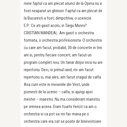
mine faptul ca am plecat atunci de la Opera nu a
fost neaparat un ghinion. Faptul ca am plecat de
la Bucuresti a fost, dimpotriva, o ucenicie.
E.P.: Ce ati gasit acolo, in Targu Mures?
CRISTIAN MANDEAL: Am gasit o orchestra
formata, o orchestra profesionista. O orchestra
cu care am facut, probabil, 30 de concerte in trei
ani si, pentru fiecare concert, am facut un
program complet nou. Un tanar dirijor inca nu are
repertoriu. Deci, in primul rand, mi-am facut
repertoriu si, mai ales, am facut stagiul de calfa.
Asa cum este in meseriile din Vest, unde
pornesti de la ucenic – calfa, si ajungi apoi
mester – maestru. Nu ma consideram maestru
pe vremea aceea. Eram foarte fericit ca am o
orchestra si ca pot sa-mi fac mana pe o
orchestra care era cat se poate de binevoitoare