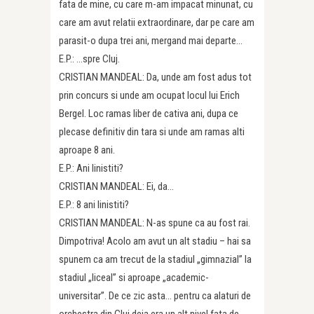
fata de mine, cu care m-am impacat minunat, cu
care am avut relatii extraordinare, dar pe care am
parasit-o dupa trei ani, mergand mai departe…
E.P.: …spre Cluj.
CRISTIAN MANDEAL: Da, unde am fost adus tot
prin concurs si unde am ocupat locul lui Erich
Bergel. Loc ramas liber de cativa ani, dupa ce
plecase definitiv din tara si unde am ramas alti
aproape 8 ani.
E.P.: Ani linistiti?
CRISTIAN MANDEAL: Ei, da…
E.P.: 8 ani linistiti?
CRISTIAN MANDEAL: N-as spune ca au fost rai.
Dimpotriva! Acolo am avut un alt stadiu – hai sa
spunem ca am trecut de la stadiul „gimnazial” la
stadiul „liceal” si aproape „academic-
universitar”. De ce zic asta… pentru ca alaturi de