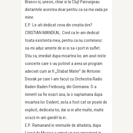
Brasov si, uneori, chiar si la Cluj! Parcurgeau
distantele acestea doar pentru ca sa ma vada pe
mine.
E.P.: Le-ati dedicat ceva din creatia dvs?
CRISTIAN MANDEAL: Cred ca le-am dedicat
toata existenta mea, pentru ca nu contenesc
sa-mi aduc aminte de ei si sa-i port in suflet.
Stiu ca, imediat dupa moartea lor, am avut niste
concerte care s-au potrivit a avea un program
adecvat cum ar fi „Stabat Mater” de Antonin
Dvorak pe care l-am facut cu Orchestra Radio
Baden-Baden Freibourg, din Germania. S-a
nimerit sa fie exact asa, la o saptamana dupa
moartea lor. Evident, asta a fost cat se poate de
explicit, dedicata lor, dar si in alte multe, multe
ocazii m-am gandit la ei…
E.P.: Ramanand in vremurile de altadata, dupa