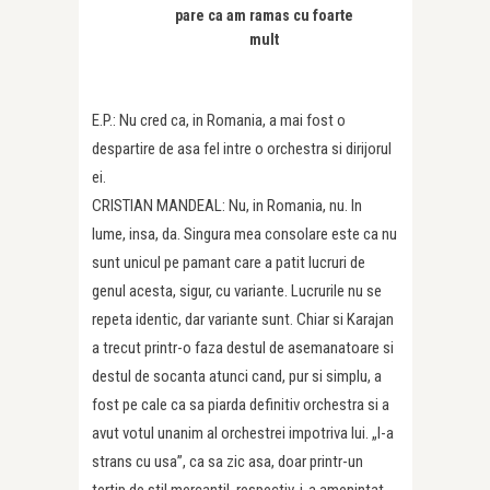
pare ca am ramas cu foarte
mult
E.P.: Nu cred ca, in Romania, a mai fost o
despartire de asa fel intre o orchestra si dirijorul
ei.
CRISTIAN MANDEAL: Nu, in Romania, nu. In
lume, insa, da. Singura mea consolare este ca nu
sunt unicul pe pamant care a patit lucruri de
genul acesta, sigur, cu variante. Lucrurile nu se
repeta identic, dar variante sunt. Chiar si Karajan
a trecut printr-o faza destul de asemanatoare si
destul de socanta atunci cand, pur si simplu, a
fost pe cale ca sa piarda definitiv orchestra si a
avut votul unanim al orchestrei impotriva lui. „I-a
strans cu usa”, ca sa zic asa, doar printr-un