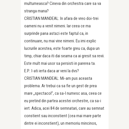
multumeasca? Cineva din orchestra care sa va
stranga mana?
CRISTIAN MANDEAL: In afara de vreo doi-trei
oameni nu a venit nimeni. Iar ceea ce ma
surprinde pana astazi este faptul ca, in
continuare, nu mai vine nimeni. Eu imi explic
lucrurile acestea, este foarte greu ca, dupa un
timp, chiar daca iti dai seama ca ai gresit sa revii.
Este mult mai usor sa persisti in parerea ta.
E.P.: I-ati ierta daca ar veni la dvs?
CRISTIAN MANDEAL: Mi-am pus aceasta
problema. Ar trebui ca sa fie un gest de prea
mare „spectacol”, ca sa-l numesc asa, ceea ce
eu pretind din partea acestei orchestre, ca sa-i
iert. Adica, acei 84 de semnatari, care au semnat
constient sau inconstient (cea mai mare parte
dintre ei inconstient), un memoriu mincinos,