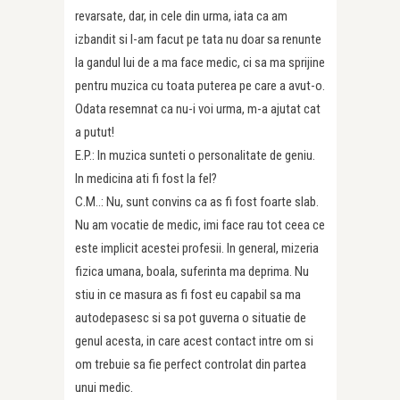
revarsate, dar, in cele din urma, iata ca am
izbandit si l-am facut pe tata nu doar sa renunte
la gandul lui de a ma face medic, ci sa ma sprijine
pentru muzica cu toata puterea pe care a avut-o.
Odata resemnat ca nu-i voi urma, m-a ajutat cat
a putut!
E.P.: In muzica sunteti o personalitate de geniu.
In medicina ati fi fost la fel?
C.M..: Nu, sunt convins ca as fi fost foarte slab.
Nu am vocatie de medic, imi face rau tot ceea ce
este implicit acestei profesii. In general, mizeria
fizica umana, boala, suferinta ma deprima. Nu
stiu in ce masura as fi fost eu capabil sa ma
autodepasesc si sa pot guverna o situatie de
genul acesta, in care acest contact intre om si
om trebuie sa fie perfect controlat din partea
unui medic.