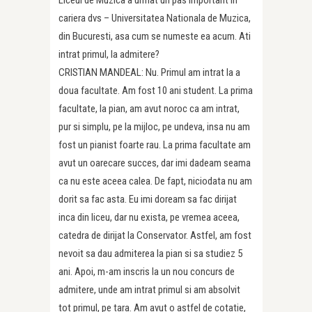
Liceul de Muzica a urmat un pas important in
cariera dvs – Universitatea Nationala de Muzica,
din Bucuresti, asa cum se numeste ea acum. Ati
intrat primul, la admitere?
CRISTIAN MANDEAL: Nu. Primul am intrat la a
doua facultate. Am fost 10 ani student. La prima
facultate, la pian, am avut noroc ca am intrat,
pur si simplu, pe la mijloc, pe undeva, insa nu am
fost un pianist foarte rau. La prima facultate am
avut un oarecare succes, dar imi dadeam seama
ca nu este aceea calea. De fapt, niciodata nu am
dorit sa fac asta. Eu imi doream sa fac dirijat
inca din liceu, dar nu exista, pe vremea aceea,
catedra de dirijat la Conservator. Astfel, am fost
nevoit sa dau admiterea la pian si sa studiez 5
ani. Apoi, m-am inscris la un nou concurs de
admitere, unde am intrat primul si am absolvit
tot primul, pe tara. Am avut o astfel de cotatie,