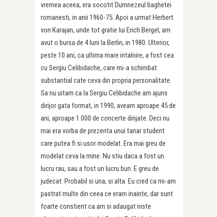
vremea aceea, era socotit Dumnezeul baghetei
romanesti, in anii 1960-75. Apoi a urmat Herbert
von Karajan, unde tot gratie lui Erich Bergel, am
avut o bursa de 4 luni la Berlin, in 1980. Ulterior,
peste 10 ani, ca ultima mare intalnire, a fost cea
cu Sergiu Celibidache, care mi-a schimbat
substantial cate ceva din propria personalitate.
Sa nu uitam ca la Sergiu Celibidache am ajuns
dirijor gata format, in 1990, aveam aproape 45 de
ani, aproape 1.000 de concerte dirijate. Deci nu
mai era vorba de prezenta unui tanar student
care putea fi si usor modelat. Era mai greu de
modelat ceva la mine. Nu stiu daca a fost un
lucru rau, sau a fost un lucru bun. E greu de
judecat. Probabil si una, si alta. Eu cred ca mi-am
pastrat multe din ceea ce eram inainte, dar sunt
foarte constient ca am si adaugat niste