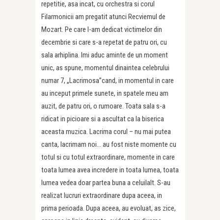
repetitie, asa incat, cu orchestra si corul
Filarmonicii am pregatit atunci Recviemul de
Mozart. Pe care l-am dedicat victimelor din
decembrie si care s-a repetat de patru ori, cu
sala arhiplina. Imi aduc aminte de un moment
unic, as spune, momentul dinaintea celebrului
numar 7, „Lacrimosa”cand, in momentul in care
au inceput primele sunete, in spatele meu am
auzit, de patru ori, o rumoare. Toata sala s-a
ridicat in picioare si a ascultat ca la biserica
aceasta muzica. Lacrima corul – nu mai putea
canta, lacrimam noi… au fost niste momente cu
totul si cu totul extraordinare, momente in care
toata lumea avea incredere in toata lumea, toata
lumea vedea doar partea buna a celuilalt. S-au
realizat lucruri extraordinare dupa aceea, in
prima perioada. Dupa aceea, au evoluat, as zice,