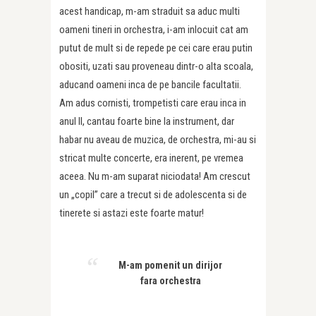
acest handicap, m-am straduit sa aduc multi
oameni tineri in orchestra, i-am inlocuit cat am
putut de mult si de repede pe cei care erau putin
obositi, uzati sau proveneau dintr-o alta scoala,
aducand oameni inca de pe bancile facultatii.
Am adus cornisti, trompetisti care erau inca in
anul II, cantau foarte bine la instrument, dar
habar nu aveau de muzica, de orchestra, mi-au si
stricat multe concerte, era inerent, pe vremea
aceea. Nu m-am suparat niciodata! Am crescut
un „copil” care a trecut si de adolescenta si de
tinerete si astazi este foarte matur!
M-am pomenit un dirijor
fara orchestra