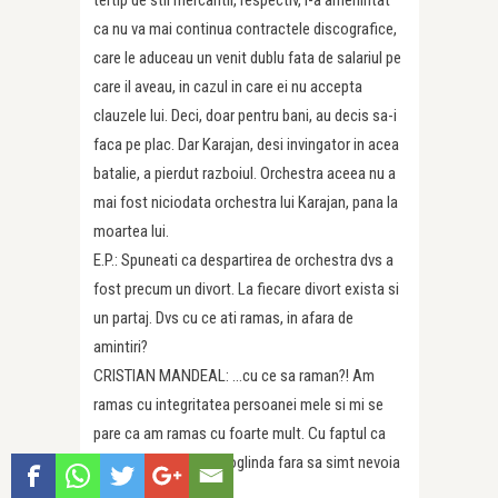
tertip de stil mercantil, respectiv, i-a amenintat
ca nu va mai continua contractele discografice,
care le aduceau un venit dublu fata de salariul pe
care il aveau, in cazul in care ei nu accepta
clauzele lui. Deci, doar pentru bani, au decis sa-i
faca pe plac. Dar Karajan, desi invingator in acea
batalie, a pierdut razboiul. Orchestra aceea nu a
mai fost niciodata orchestra lui Karajan, pana la
moartea lui.
E.P.: Spuneati ca despartirea de orchestra dvs a
fost precum un divort. La fiecare divort exista si
un partaj. Dvs cu ce ati ramas, in afara de
amintiri?
CRISTIAN MANDEAL: …cu ce sa raman?! Am
ramas cu integritatea persoanei mele si mi se
pare ca am ramas cu foarte mult. Cu faptul ca
ma pot uita linistit in oglinda fara sa simt nevoia
sa-mi trag palme.