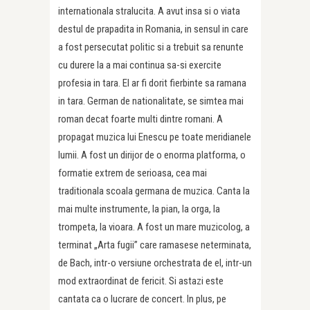
internationala stralucita. A avut insa si o viata
destul de prapadita in Romania, in sensul in care
a fost persecutat politic si a trebuit sa renunte
cu durere la a mai continua sa-si exercite
profesia in tara. El ar fi dorit fierbinte sa ramana
in tara. German de nationalitate, se simtea mai
roman decat foarte multi dintre romani. A
propagat muzica lui Enescu pe toate meridianele
lumii. A fost un dirijor de o enorma platforma, o
formatie extrem de serioasa, cea mai
traditionala scoala germana de muzica. Canta la
mai multe instrumente, la pian, la orga, la
trompeta, la vioara. A fost un mare muzicolog, a
terminat „Arta fugii” care ramasese neterminata,
de Bach, intr-o versiune orchestrata de el, intr-un
mod extraordinat de fericit. Si astazi este
cantata ca o lucrare de concert. In plus, pe