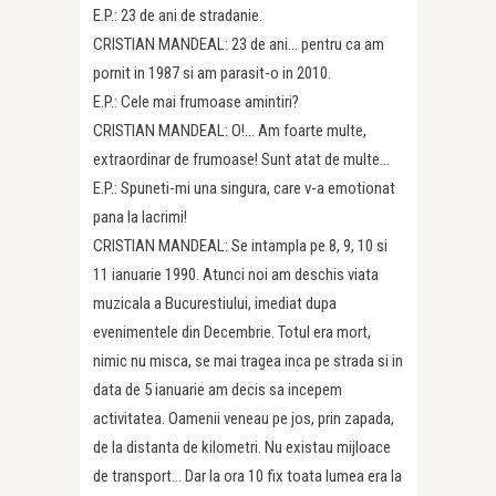
E.P.: 23 de ani de stradanie.
CRISTIAN MANDEAL: 23 de ani… pentru ca am
pornit in 1987 si am parasit-o in 2010.
E.P.: Cele mai frumoase amintiri?
CRISTIAN MANDEAL: O!… Am foarte multe,
extraordinar de frumoase! Sunt atat de multe…
E.P.: Spuneti-mi una singura, care v-a emotionat
pana la lacrimi!
CRISTIAN MANDEAL: Se intampla pe 8, 9, 10 si
11 ianuarie 1990. Atunci noi am deschis viata
muzicala a Bucurestiului, imediat dupa
evenimentele din Decembrie. Totul era mort,
nimic nu misca, se mai tragea inca pe strada si in
data de 5 ianuarie am decis sa incepem
activitatea. Oamenii veneau pe jos, prin zapada,
de la distanta de kilometri. Nu existau mijloace
de transport… Dar la ora 10 fix toata lumea era la