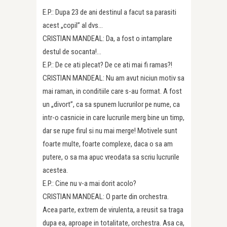
E.P.: Dupa 23 de ani destinul a facut sa parasiti
acest „copil” al dvs…
CRISTIAN MANDEAL: Da, a fost o intamplare
destul de socanta!…
E.P.: De ce ati plecat? De ce ati mai fi ramas?!
CRISTIAN MANDEAL: Nu am avut niciun motiv sa
mai raman, in conditiile care s-au format. A fost
un „divort”, ca sa spunem lucrurilor pe nume, ca
intr-o casnicie in care lucrurile merg bine un timp,
dar se rupe firul si nu mai merge! Motivele sunt
foarte multe, foarte complexe, daca o sa am
putere, o sa ma apuc vreodata sa scriu lucrurile
acestea.
E.P.: Cine nu v-a mai dorit acolo?
CRISTIAN MANDEAL: O parte din orchestra.
Acea parte, extrem de virulenta, a reusit sa traga
dupa ea, aproape in totalitate, orchestra. Asa ca,