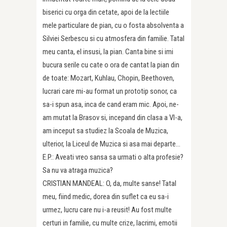
biserici cu orga din cetate, apoi de la lectiile
mele particulare de pian, cu o fosta absolventa a
Silviei Serbescu si cu atmosfera din familie. Tatal
meu canta, el insusi, la pian. Canta bine si imi
bucura serile cu cate o ora de cantat la pian din
de toate: Mozart, Kuhlau, Chopin, Beethoven,
lucrari care mi-au format un prototip sonor, ca
sa-i spun asa, inca de cand eram mic. Apoi, ne-
am mutat la Brasov si, incepand din clasa a VI-a,
am inceput sa studiez la Scoala de Muzica,
ulterior, la Liceul de Muzica si asa mai departe…
E.P.: Aveati vreo sansa sa urmati o alta profesie?
Sa nu va atraga muzica?
CRISTIAN MANDEAL: O, da, multe sanse! Tatal
meu, fiind medic, dorea din suflet ca eu sa-i
urmez, lucru care nu i-a reusit! Au fost multe
certuri in familie, cu multe crize, lacrimi, emotii