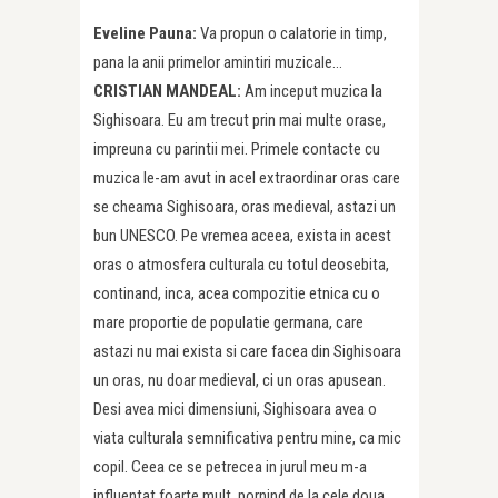
Eveline Pauna:
Va propun o calatorie in timp,
pana la anii primelor amintiri muzicale…
CRISTIAN MANDEAL:
Am inceput muzica la
Sighisoara. Eu am trecut prin mai multe orase,
impreuna cu parintii mei. Primele contacte cu
muzica le-am avut in acel extraordinar oras care
se cheama Sighisoara, oras medieval, astazi un
bun UNESCO. Pe vremea aceea, exista in acest
oras o atmosfera culturala cu totul deosebita,
continand, inca, acea compozitie etnica cu o
mare proportie de populatie germana, care
astazi nu mai exista si care facea din Sighisoara
un oras, nu doar medieval, ci un oras apusean.
Desi avea mici dimensiuni, Sighisoara avea o
viata culturala semnificativa pentru mine, ca mic
copil. Ceea ce se petrecea in jurul meu m-a
influentat foarte mult, pornind de la cele doua