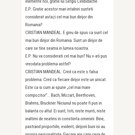
elemente noi, gratie lui Sergiu Celibidache.
E.P.: Gratie acestor mari intalniri sunteti
considerat astazi cel mai bun dirijor din
Romania?
CRISTIAN MANDEAL: E greu de spus ca sunt cel
mai bun dirijor din Romania. Sunt un dirijor de
care se tine seama in lumea noastra.
E.P.: Nu va considerati cel mai bun? Nu v-ati pus
vreodata problema astfel?
CRISTIAN MANDEAL: Cred ca este o falsa
problema. Cred ca fiecare dirijor este un unicat.
Este ca si cum ai spune „cel mai mare
compozitor”… Bach, Mozart, Beethoven,
Brahms, Bruckner. Niciunul nu poate fi pus in
balanta cu altul. Ei sunt, toti, niste munti, niste
inaltimi de neatins in constiinta omenirii. Bine,
pastrand proportiile, evident, dirijorii buni isi au
propria personalitate. Fiecare are cate ceva de