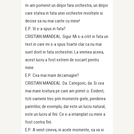
m-am pomenit un dirijor fara orchestra, un dirijor
care statea in fata unei orchestre revoltate si
decise sa nu mai cante cu mine!
E.P.: Vi s-a spus in fata?
CRISTIAN MANDEAL: Sigur. Mi s-a citit in fata un
text in care mi s-a spus foarte clar ca nu mai
sunt dorit in fata orchestrei. La vremea aceea,
acest lucru a fost extrem de socant pentru
mine.
E.P.: Cea mai mare dezamagire?
CRISTIAN MANDEAL: Da. Categoric, da. Si cea
mai mare lovitura pe care am primit-o. Evident,
toti oamenii trec prin momente grele, pierderea
parintilor, de exemplu, dar este un lucru natural,
este un lucru al firii. Ce s-a intamplat cu mine a
fost contra firii.
E.P.: A venit cineva, in acele momente, sa va si