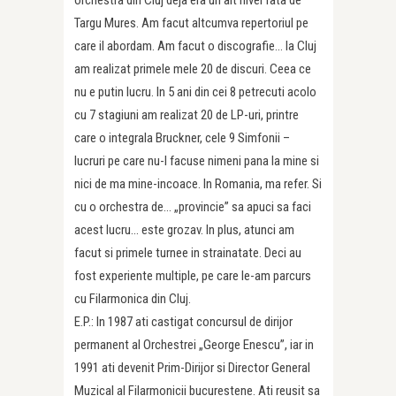
orchestra din Cluj deja era un alt nivel fata de
Targu Mures. Am facut altcumva repertoriul pe
care il abordam. Am facut o discografie… la Cluj
am realizat primele mele 20 de discuri. Ceea ce
nu e putin lucru. In 5 ani din cei 8 petrecuti acolo
cu 7 stagiuni am realizat 20 de LP-uri, printre
care o integrala Bruckner, cele 9 Simfonii –
lucruri pe care nu-l facuse nimeni pana la mine si
nici de ma mine-incoace. In Romania, ma refer. Si
cu o orchestra de… „provincie” sa apuci sa faci
acest lucru… este grozav. In plus, atunci am
facut si primele turnee in strainatate. Deci au
fost experiente multiple, pe care le-am parcurs
cu Filarmonica din Cluj.
E.P.: In 1987 ati castigat concursul de dirijor
permanent al Orchestrei „George Enescu”, iar in
1991 ati devenit Prim-Dirijor si Director General
Muzical al Filarmonicii bucurestene. Ati reusit sa