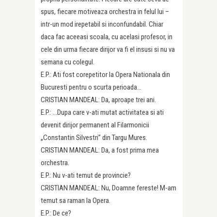
spus, fiecare motiveaza orchestra in felul lui –
intr-un mod irepetabil si inconfundabil. Chiar
daca fac aceeasi scoala, cu acelasi profesor, in
cele din urma fiecare dirijor va fi el insusi si nu va
semana cu colegul.
E.P.: Ati fost corepetitor la Opera Nationala din
Bucuresti pentru o scurta perioada…
CRISTIAN MANDEAL: Da, aproape trei ani.
E.P.: …Dupa care v-ati mutat activitatea si ati
devenit dirijor permanent al Filarmonicii
„Constantin Silvestri” din Targu Mures.
CRISTIAN MANDEAL: Da, a fost prima mea
orchestra.
E.P.: Nu v-ati temut de provincie?
CRISTIAN MANDEAL: Nu, Doamne fereste! M-am
temut sa raman la Opera.
E.P.: De ce?