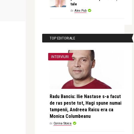
revistatango.ro Marea Dragoste
revistatango
tale
0 Cent în
Carmen Brumă, imaginea brandului
Filmul FJORD
de
Alex Pub
Beautin Collagen
Mungiu a prim
TOP EDITORIALE
INTERVIURI
Radu Banciu: Ilie Nastase s-a facut
de ras peste tot, Hagi spune numai
tampenii, Andreea Raicu era ca
Monica Columbeanu
de
Corina Stoica