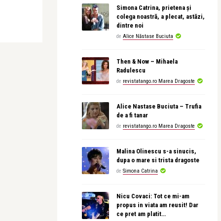
Simona Catrina, prietena și
colega noastră, a plecat, astăzi,
dintre noi
de
Alice Năstase Buciuta
Then & Now – Mihaela
Radulescu
de
revistatango.ro Marea Dragoste
Alice Nastase Buciuta – Trufia
de a fi tanar
de
revistatango.ro Marea Dragoste
Malina Olinescu s-a sinucis,
dupa o mare si trista dragoste
de
Simona Catrina
Nicu Covaci: Tot ce mi-am
propus in viata am reusit! Dar
ce pret am platit…