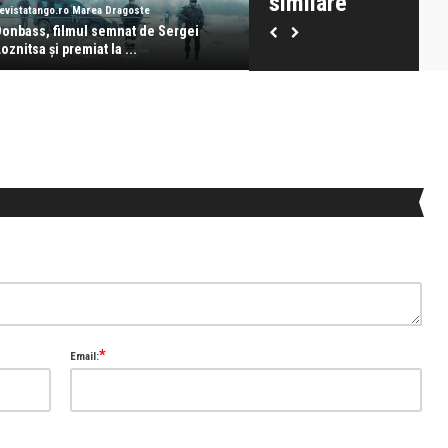
similare
evistatango.ro Marea Dragoste
revistatango.ro Marea Dragoste
Donbass, filmul semnat de Sergei
Gerard Butler îl sfidează pe 5
oznitsa și premiat la ...
filmul abia i ...
*
Email: