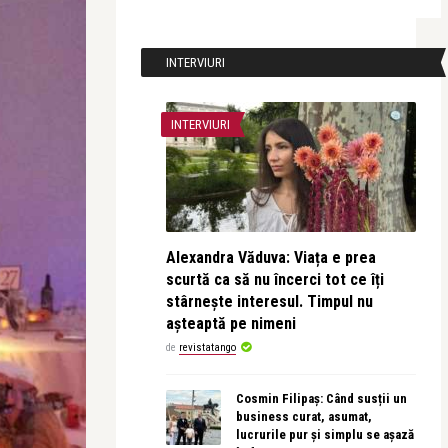
INTERVIURI
INTERVIURI
Alexandra Văduva: Viața e prea
scurtă ca să nu încerci tot ce îți
stârnește interesul. Timpul nu
așteaptă pe nimeni
de
revistatango
Cosmin Filipaș: Când susții un
business curat, asumat,
lucrurile pur și simplu se așază