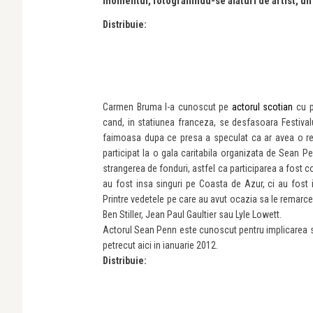
momentul, fotografiindu-se alaturi de artist, un
Distribuie:
Carmen Bruma l-a cunoscut pe
actorul scotian
cu pr
cand, in statiunea franceza, se desfasoara Festivalu
faimoasa dupa ce presa a speculat ca ar avea o re
participat la o gala caritabila organizata de Sean Pe
strangerea de fonduri, astfel ca participarea a fost
au fost insa singuri pe Coasta de Azur, ci au fost
Printre vedetele pe care au avut ocazia sa le remar
Ben Stiller, Jean Paul Gaultier sau Lyle Lowett.
Actorul Sean Penn este cunoscut pentru implicarea sa 
petrecut aici in ianuarie 2012.
Distribuie: