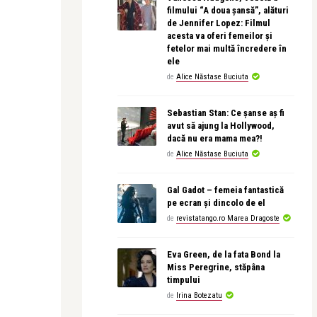
filmului “A doua șansă”, alături
de Jennifer Lopez: Filmul
acesta va oferi femeilor și
fetelor mai multă încredere în
ele
de
Alice Năstase Buciuta
Sebastian Stan: Ce șanse aș fi
avut să ajung la Hollywood,
dacă nu era mama mea?!
de
Alice Năstase Buciuta
Gal Gadot – femeia fantastică
pe ecran și dincolo de el
de
revistatango.ro Marea Dragoste
Eva Green, de la fata Bond la
Miss Peregrine, stăpâna
timpului
de
Irina Botezatu