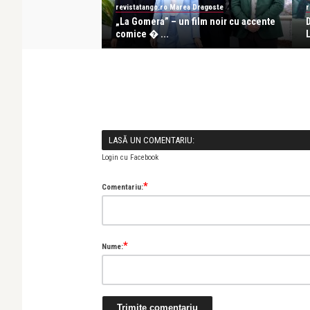
revistatango.ro Marea Dragoste
r
lui Cristian Mungiu, sele
„La Gomera” – un film noir cu accente
comice � ...
L
LASĂ UN COMENTARIU:
Login cu Facebook
*
Comentariu:
*
Nume: