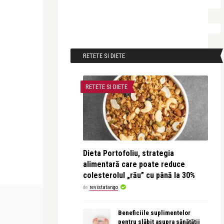
RETETE SI DIETE
RETETE SI DIETE
Dieta Portofoliu, strategia
alimentară care poate reduce
colesterolul „rău” cu până la 30%
de
revistatango
BEAUTY NEWS & STYLE
FILM
Beneficiile suplimentelor
pentru slăbit asupra sănătății