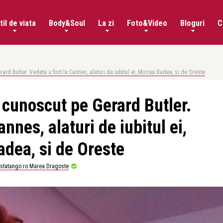
til de viata
Body&Soul
La zi
Foto&Video
Bloguri
C
rd Butler. Vedeta a fost la Cannes, alaturi de iubitul ei, Mircea Badea, si de Oreste
cunoscut pe Gerard Butler.
nnes, alaturi de iubitul ei,
adea, si de Oreste
istatango.ro Marea Dragoste