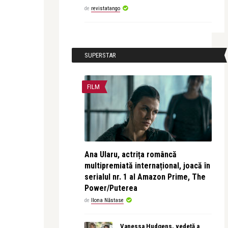
de
revistatango
SUPERSTAR
FILM
Ana Ularu, actrița româncă
multipremiată internațional, joacă în
serialul nr. 1 al Amazon Prime, The
Power/Puterea
de
Ilona Năstase
Vanessa Hudgens, vedetă a