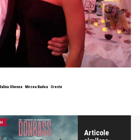
·
·
alina Ghenea
Mircea Badea
Oreste
LM
FILM
Articole