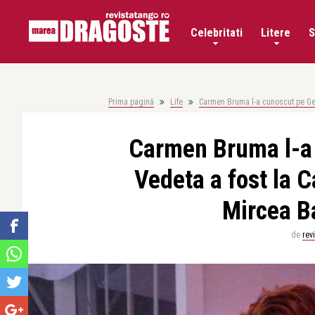
Celebritati
Litere
S
Prima pagină
Life
Carmen Bruma l-a cunoscut pe Gera
Carmen Bruma l-a 
Vedeta a fost la Ca
Mircea B
de
rev