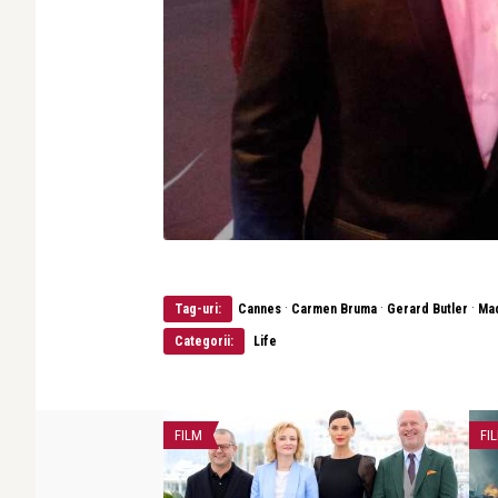
·
·
·
Tag-uri:
Cannes
Carmen Bruma
Gerard Butler
Mad
Categorii:
Life
FILM
FI