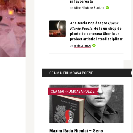
în favoarea ta
de
Alice Năstase Buciuta
Ana-Maria Pop despre 𝐶𝑜𝑣𝑜𝑟
𝑃𝑙𝑎𝑛𝑡𝑒 𝑃𝑜𝑒𝑧𝑖𝑒: de la un shop de
plante de pe terasa Obor la un
proiect artistic interdisciplinar
de
revistatango
CEA MAI FRUMOASA POEZIE
CEA MAI FRUMOASA POEZIE
Maxim Radu Niculai – Sens