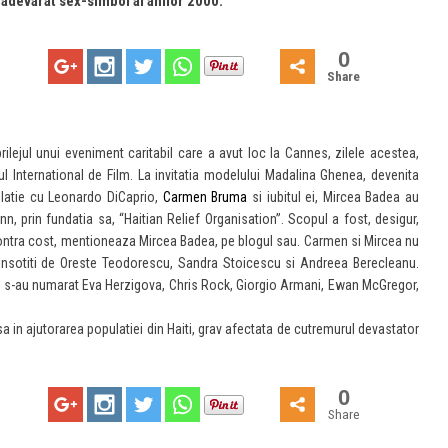
 adevarat sex-simbol al anilor 2000.
0
Share
ilejul unui eveniment caritabil care a avut loc la Cannes, zilele acestea,
l International de Film. La invitatia modelului Madalina Ghenea, devenita
latie cu Leonardo DiCaprio,
Carmen Bruma
si iubitul ei, Mircea Badea au
nn, prin fundatia sa, “Haitian Relief Organisation”. Scopul a fost, desigur,
 contra cost, mentioneaza Mircea Badea, pe blogul sau. Carmen si Mircea nu
 insotiti de Oreste Teodorescu, Sandra Stoicescu si Andreea Berecleanu.
ce s-au numarat Eva Herzigova, Chris Rock, Giorgio Armani, Ewan McGregor,
in ajutorarea populatiei din Haiti, grav afectata de cutremurul devastator
0
Share