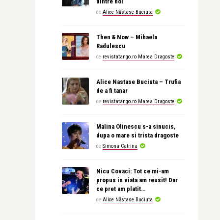
dintre noi
de
Alice Năstase Buciuta
Then & Now – Mihaela
Radulescu
de
revistatango.ro Marea Dragoste
Alice Nastase Buciuta – Trufia
de a fi tanar
de
revistatango.ro Marea Dragoste
Malina Olinescu s-a sinucis,
dupa o mare si trista dragoste
de
Simona Catrina
Nicu Covaci: Tot ce mi-am
propus in viata am reusit! Dar
ce pret am platit…
de
Alice Năstase Buciuta