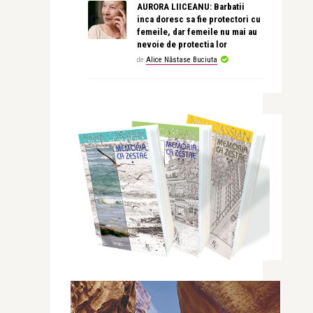
AURORA LIICEANU: Barbatii
inca doresc sa fie protectori cu
femeile, dar femeile nu mai au
nevoie de protectia lor
de
Alice Năstase Buciuta