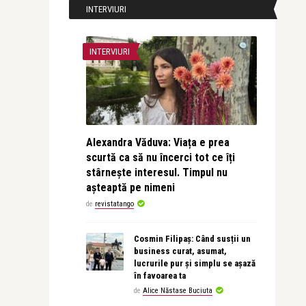
INTERVIURI
INTERVIURI
Alexandra Văduva: Viața e prea
scurtă ca să nu încerci tot ce îți
stârnește interesul. Timpul nu
așteaptă pe nimeni
de
revistatango
Cosmin Filipaș: Când susții un
business curat, asumat,
lucrurile pur și simplu se așază
în favoarea ta
de
Alice Năstase Buciuta