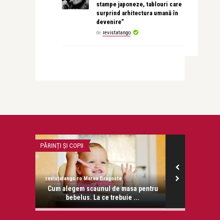
stampe japoneze, tablouri care
surprind arhitectura umană în
devenire”
de
revistatango
PĂRINȚI ȘI COPII
LIFE
revistatango.ro Marea Dragoste
revistatango.ro
onose.
Cum alegem scaunul de masa pentru
Stefan Banic
bebelus. La ce trebuie ...
soti