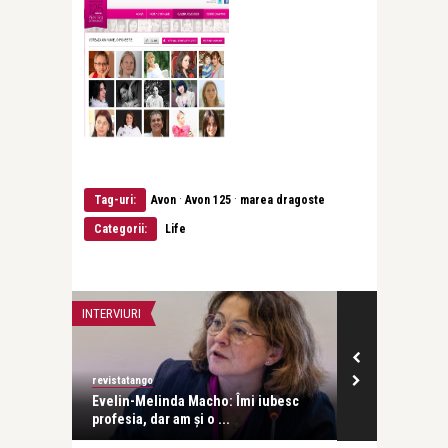
·
·
Tag-uri:
Avon
Avon 125
marea dragoste
Categorii:
Life
INTERVIURI
INTERVIURI
revistatango
Alice Năstase B
Evelin-Melinda Macho: Îmi iubesc
Mihaela Rădul
profesia, dar am și o ...
venit exact câ