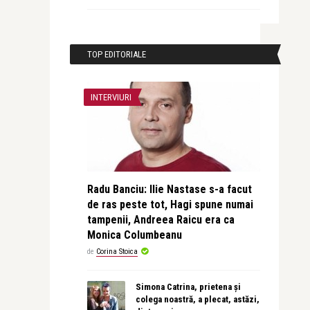
TOP EDITORIALE
INTERVIURI
Radu Banciu: Ilie Nastase s-a facut
de ras peste tot, Hagi spune numai
tampenii, Andreea Raicu era ca
Monica Columbeanu
de
Corina Stoica
Simona Catrina, prietena și
colega noastră, a plecat, astăzi,