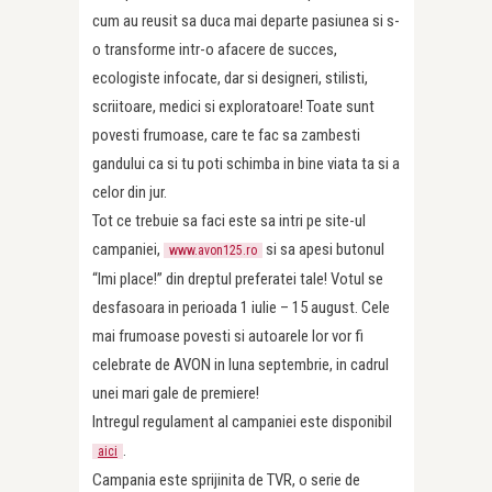
cum au reusit sa duca mai departe pasiunea si s-
o transforme intr-o afacere de succes,
ecologiste infocate, dar si designeri, stilisti,
scriitoare, medici si exploratoare! Toate sunt
povesti frumoase, care te fac sa zambesti
gandului ca si tu poti schimba in bine viata ta si a
celor din jur.
Tot ce trebuie sa faci este sa intri pe site-ul
campaniei,
si sa apesi butonul
www.avon125.ro
“Imi place!” din dreptul preferatei tale! Votul se
desfasoara in perioada 1 iulie – 15 august. Cele
mai frumoase povesti si autoarele lor vor fi
celebrate de AVON in luna septembrie, in cadrul
unei mari gale de premiere!
Intregul regulament al campaniei este disponibil
.
aici
Campania este sprijinita de TVR, o serie de