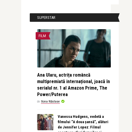
SUPERSTAR
FILM
Ana Ularu, actrița româncă
multipremiată internațional, joacă în
serialul nr. 1 al Amazon Prime, The
Power/Puterea
de
Ilona Năstase
Vanessa Hudgens, vedetă a
filmului “A doua șansă”, alături
de Jennifer Lopez: Filmul