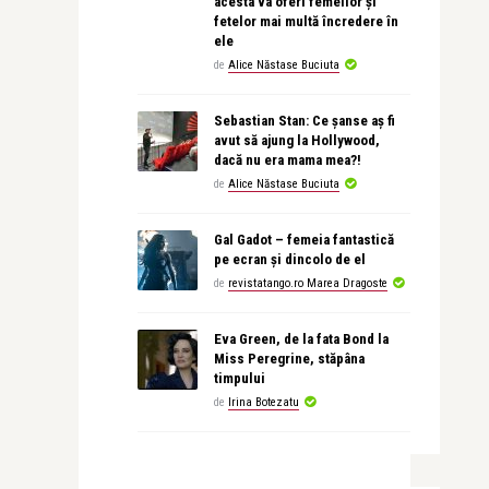
acesta va oferi femeilor și
fetelor mai multă încredere în
ele
de
Alice Năstase Buciuta
Sebastian Stan: Ce șanse aș fi
avut să ajung la Hollywood,
dacă nu era mama mea?!
de
Alice Năstase Buciuta
Gal Gadot – femeia fantastică
pe ecran și dincolo de el
de
revistatango.ro Marea Dragoste
Eva Green, de la fata Bond la
Miss Peregrine, stăpâna
timpului
de
Irina Botezatu