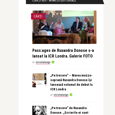
CĂRȚI NOI - APARIȚII EDITORIALE
CĂRȚI
Pass:ages de Ruxandra Donose s-a
lansat la ICR Londra. Galerie FOTO
de
revistatango
„Pe:trecere” – Marea mezzo-
soprană Ruxandra Donose își
lansează volumul de debut la
ICR Londra
de
revistatango
„Pe:trecere” de Ruxandra
Donose. „Scrierile ei sunt