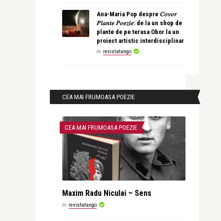
Ana-Maria Pop despre 𝐶𝑜𝑣𝑜𝑟
𝑃𝑙𝑎𝑛𝑡𝑒 𝑃𝑜𝑒𝑧𝑖𝑒: de la un shop de
plante de pe terasa Obor la un
proiect artistic interdisciplinar
de
revistatango
CEA MAI FRUMOASA POEZIE
CEA MAI FRUMOASA POEZIE
Maxim Radu Niculai – Sens
de
revistatango