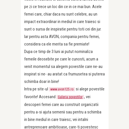
pe zi ce trece un loc din ce in ce mai bun. Acele
femei care, chiar daca nu sunt celebre, au un
impact extraordinar in mediul in care traiesc si
sunt o sursa de inspiratie pentru toti cei din jur.
Iar pentru asta AVON, compania pentru femei,
considera ca ele merita sa fie premiate!
Dupa ce timp de 3 luni ai putut nominaliza
femeile deosebite pe care le cunosti, acum a
venit momentul sa alegem povestile care ne-au
inspirat si ne- au aratat ca frumusetea si puterea
schimba doar in bine!
Intra pe site-ul
si alege povestile
www.avon125.ro
favorite! Accesand
, vei
Galeria povestilor
descoperi femei care au construit organizatii
pentru a-si ajuta semenii sau pentru a schimba
in bine mediul in care traiesc; vei intalni
antreprenoare ambitioase, care-ti povestesc