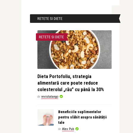
RETETE SI DIETE
RETETE SI DIETE
Dieta Portofoliu, strategia
alimentară care poate reduce
colesterolul „rău” cu până la 30%
de
revistatango
Beneficiile suplimentelor
pentru slăbit asupra sănătății
tale
de
Alex Pub