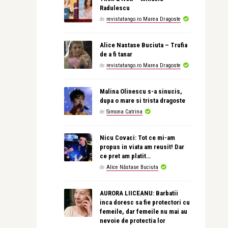
Radulescu
de
revistatango.ro Marea Dragoste
Alice Nastase Buciuta – Trufia
de a fi tanar
de
revistatango.ro Marea Dragoste
Malina Olinescu s-a sinucis,
dupa o mare si trista dragoste
de
Simona Catrina
Nicu Covaci: Tot ce mi-am
propus in viata am reusit! Dar
ce pret am platit…
de
Alice Năstase Buciuta
AURORA LIICEANU: Barbatii
inca doresc sa fie protectori cu
femeile, dar femeile nu mai au
nevoie de protectia lor