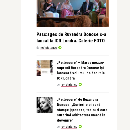
Pass:ages de Ruxandra Donose s-a
lansat la ICR Londra. Galerie FOTO
de
revistatango
„Pe:trecere” – Marea mezzo-
soprană Ruxandra Donose își
lansează volumul de debut la
ICR Londra
de
revistatango
„Pe:trecere” de Ruxandra
Donose. „Scrierile ei sunt
stampe japoneze, tablouri care
surprind arhitectura umană în
devenire”
de
revistatango