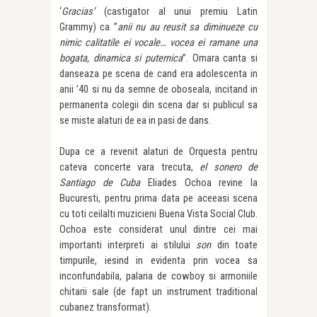
‘
Gracias’
(castigator al unui premiu Latin
Grammy) ca ”
anii nu au reusit sa diminueze cu
nimic calitatile ei vocale… vocea ei ramane una
bogata, dinamica si puternica
”. Omara canta si
danseaza pe scena de cand era adolescenta in
anii ’40 si nu da semne de oboseala, incitand in
permanenta colegii din scena dar si publicul sa
se miste alaturi de ea in pasi de dans.
Dupa ce a revenit alaturi de Orquesta pentru
cateva concerte vara trecuta,
el sonero
de
Santiago de Cuba
Eliades Ochoa revine la
Bucuresti, pentru prima data pe aceeasi scena
cu toti ceilalti muzicieni Buena Vista Social Club.
Ochoa este considerat unul dintre cei mai
importanti interpreti ai stilului
son
din toate
timpurile, iesind in evidenta prin vocea sa
inconfundabila, palaria de cowboy si armoniile
chitarii sale (de fapt un instrument traditional
cubanez transformat).