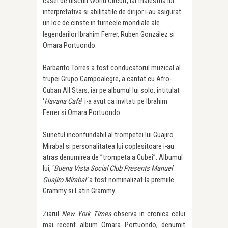
casei de discuri World Circuit, iar maiestria lui
interpretativa si abilitatile de dirijor i-au asigurat
un loc de cinste in turneele mondiale ale
legendarilor Ibrahim Ferrer, Ruben González si
Omara Portuondo.
Barbarito Torres a fost conducatorul muzical al
trupei
Grupo Campoalegre, a cantat cu
Afro-
Cuban All Stars, iar pe albumul lui solo, intitulat
‘
Havana Café
’ i-a avut ca invitati pe Ibrahim
Ferrer si Omara Portuondo.
Sunetul inconfundabil al trompetei lui Guajiro
Mirabal si personalitatea lui coplesitoare i-au
atras denumirea de ”trompeta a Cubei”. Albumul
lui, ‘
Buena Vista Social Club Presents Manuel
Guajiro Mirabal’
a fost nominalizat la premiile
Grammy si Latin Grammy.
Ziarul
New York Times
observa in cronica celui
mai recent album Omara Portuondo, denumit