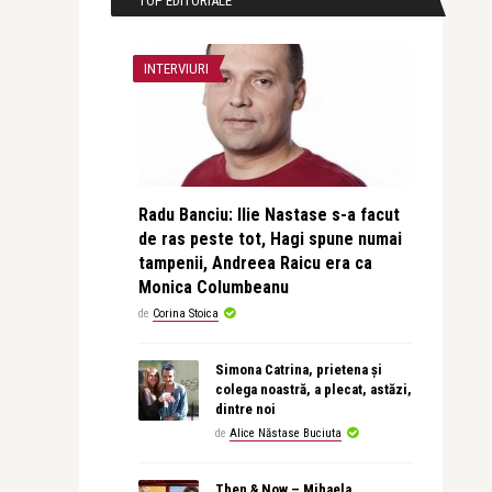
TOP EDITORIALE
INTERVIURI
Radu Banciu: Ilie Nastase s-a facut
de ras peste tot, Hagi spune numai
tampenii, Andreea Raicu era ca
Monica Columbeanu
de
Corina Stoica
Simona Catrina, prietena și
colega noastră, a plecat, astăzi,
dintre noi
de
Alice Năstase Buciuta
Then & Now – Mihaela