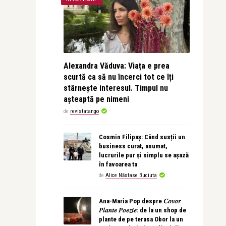
Alexandra Văduva: Viața e prea
scurtă ca să nu încerci tot ce îți
stârnește interesul. Timpul nu
așteaptă pe nimeni
de
revistatango
Cosmin Filipaș: Când susții un
business curat, asumat,
lucrurile pur și simplu se așază
în favoarea ta
de
Alice Năstase Buciuta
Ana-Maria Pop despre 𝐶𝑜𝑣𝑜𝑟
𝑃𝑙𝑎𝑛𝑡𝑒 𝑃𝑜𝑒𝑧𝑖𝑒: de la un shop de
plante de pe terasa Obor la un