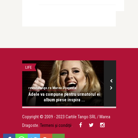
LIFE
LIFE
revistatango.ro Marea Dragoste
revistatango.ro
rucție a
Adele va compune pentru urmatorul ei
Si fe
album piese inspira ...
Copyright © 2009 - 2023 Cartile Tango SRL / Marea
Dragoste.
Termeni și condiții
.