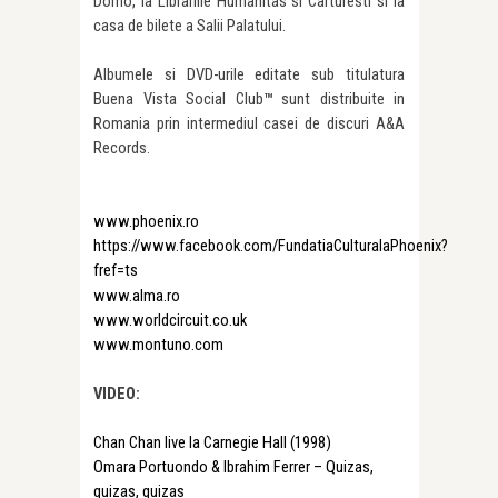
Domo, la Librariile Humanitas si Carturesti si la
casa de bilete a Salii Palatului.
Albumele si DVD-urile editate sub titulatura
Buena Vista Social Club
™
sunt distribuite in
Romania prin intermediul casei de discuri A&A
Records.
www.phoenix.ro
https://www.facebook.com/FundatiaCulturalaPhoenix?
fref=ts
www.alma.ro
www.worldcircuit.co.uk
www.montuno.com
VIDEO:
Chan Chan live la Carnegie Hall (1998)
Omara Portuondo & Ibrahim Ferrer – Quizas,
quizas, quizas