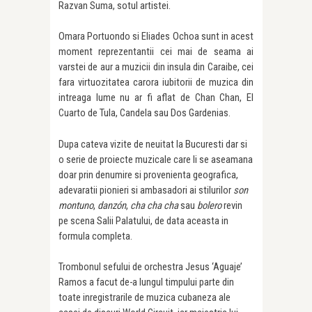
Razvan Suma, sotul artistei.
Omara Portuondo si Eliades Ochoa sunt in acest
moment reprezentantii cei mai de seama ai
varstei de aur a muzicii din insula din Caraibe, cei
fara virtuozitatea carora iubitorii de muzica din
intreaga lume nu ar fi aflat de Chan Chan, El
Cuarto de Tula, Candela sau Dos Gardenias.
Dupa cateva vizite de neuitat la Bucuresti dar si
o serie de proiecte muzicale care li se aseamana
doar prin denumire si provenienta geografica,
adevaratii pionieri si ambasadori ai stilurilor
son
montuno
,
danzón
,
cha cha cha
sau
bolero
revin
pe scena Salii Palatului, de data aceasta in
formula completa.
Trombonul sefului de orchestra Jesus ‘Aguaje’
Ramos a facut de-a lungul timpului parte din
toate inregistrarile de muzica cubaneza ale