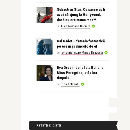
Sebastian Stan: Ce șanse aș fi
avut să ajung la Hollywood,
dacă nu era mama mea?!
de
Alice Năstase Buciuta
Gal Gadot – femeia fantastică
pe ecran și dincolo de el
de
revistatango.ro Marea Dragoste
Eva Green, de la fata Bond la
Miss Peregrine, stăpâna
timpului
de
Irina Botezatu
RETETE SI DIETE