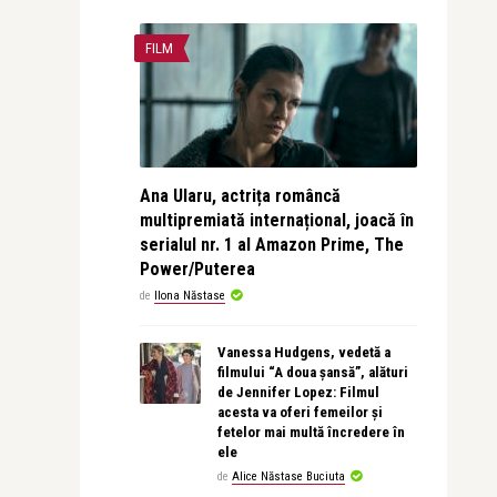
FILM
Ana Ularu, actrița româncă
multipremiată internațional, joacă în
serialul nr. 1 al Amazon Prime, The
Power/Puterea
de
Ilona Năstase
Vanessa Hudgens, vedetă a
filmului “A doua șansă”, alături
de Jennifer Lopez: Filmul
acesta va oferi femeilor și
fetelor mai multă încredere în
ele
de
Alice Năstase Buciuta