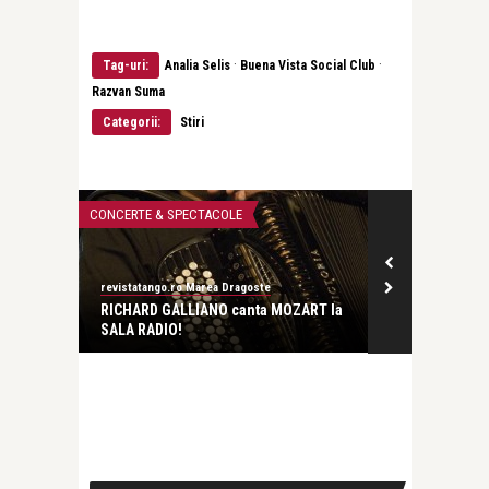
·
·
Tag-uri:
Analia Selis
Buena Vista Social Club
Razvan Suma
Categorii:
Stiri
CONCERTE & SPECTACOLE
CONCERTE & SP
revistatango.ro Marea Dragoste
revistatango
i
RICHARD GALLIANO canta MOZART la
Analia Selis 
SALA RADIO!
“Volver&# ...