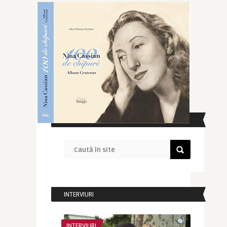
CAUTĂ ÎN SITE
INTERVIURI
INTERVIURI