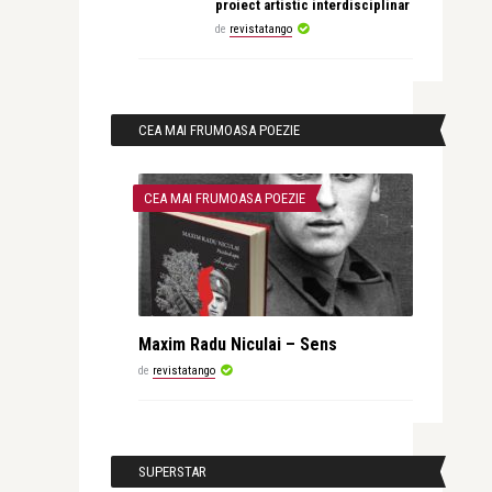
proiect artistic interdisciplinar
de
revistatango
CEA MAI FRUMOASA POEZIE
CEA MAI FRUMOASA POEZIE
Maxim Radu Niculai – Sens
de
revistatango
SUPERSTAR