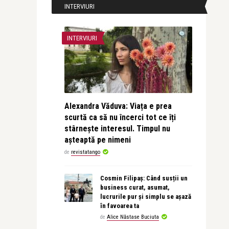
INTERVIURI
INTERVIURI
Alexandra Văduva: Viața e prea
scurtă ca să nu încerci tot ce îți
stârnește interesul. Timpul nu
așteaptă pe nimeni
de
revistatango
Cosmin Filipaș: Când susții un
business curat, asumat,
lucrurile pur și simplu se așază
în favoarea ta
de
Alice Năstase Buciuta