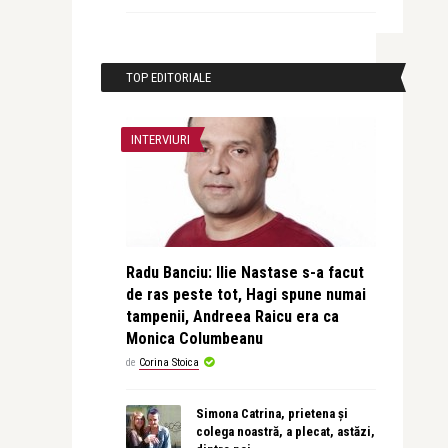
TOP EDITORIALE
INTERVIURI
Radu Banciu: Ilie Nastase s-a facut
de ras peste tot, Hagi spune numai
tampenii, Andreea Raicu era ca
Monica Columbeanu
de
Corina Stoica
Simona Catrina, prietena și
colega noastră, a plecat, astăzi,