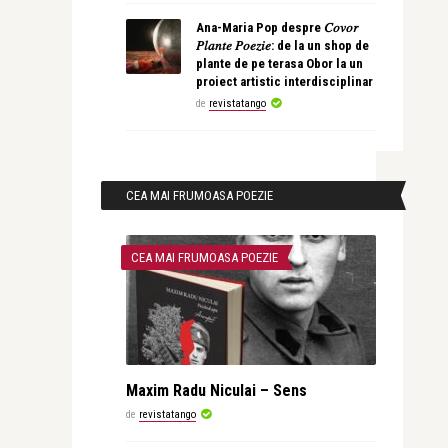
Ana-Maria Pop despre 𝐶𝑜𝑣𝑜𝑟
𝑃𝑙𝑎𝑛𝑡𝑒 𝑃𝑜𝑒𝑧𝑖𝑒: de la un shop de
plante de pe terasa Obor la un
proiect artistic interdisciplinar
de
revistatango
CEA MAI FRUMOASA POEZIE
CEA MAI FRUMOASA POEZIE
Maxim Radu Niculai – Sens
de
revistatango