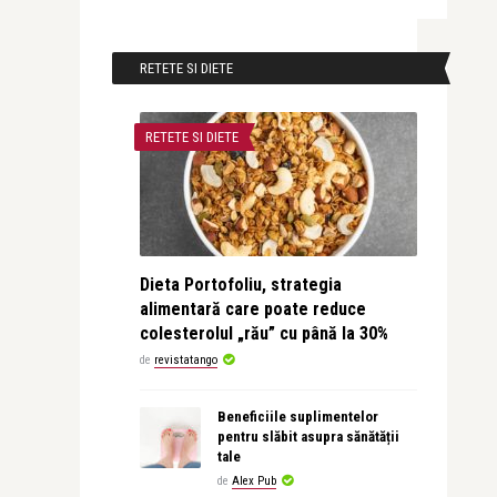
RETETE SI DIETE
RETETE SI DIETE
Dieta Portofoliu, strategia
alimentară care poate reduce
colesterolul „rău” cu până la 30%
de
revistatango
Beneficiile suplimentelor
pentru slăbit asupra sănătății
tale
de
Alex Pub