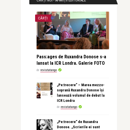
CĂRȚI NOI - APARIȚII EDITORIALE
CĂRȚI
Pass:ages de Ruxandra Donose s-a
lansat la ICR Londra. Galerie FOTO
de
revistatango
„Pe:trecere” – Marea mezzo-
soprană Ruxandra Donose își
lansează volumul de debut la
ICR Londra
de
revistatango
„Pe:trecere” de Ruxandra
Donose. „Scrierile ei sunt