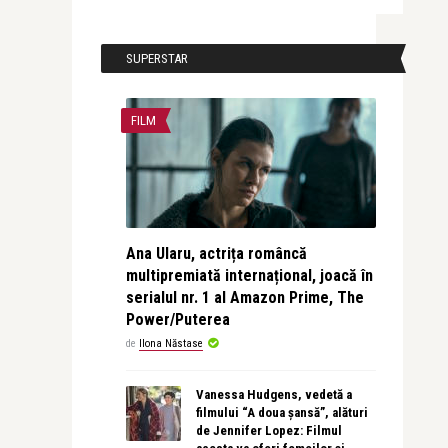
SUPERSTAR
FILM
Ana Ularu, actrița româncă
multipremiată internațional, joacă în
serialul nr. 1 al Amazon Prime, The
Power/Puterea
de
Ilona Năstase
Vanessa Hudgens, vedetă a
filmului “A doua șansă”, alături
de Jennifer Lopez: Filmul