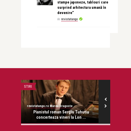
stampe japoneze, tablouri care
surprind arhitectura umană în
devenire”
de
revistatango
STIRI
ADVERT
revistatango.ro Marea Dragoste
Alex Pub
l “The
Pianistul roman Sergiu Tuhutiu
Cum să îți me
concerteaza vineri la Lon ...
z