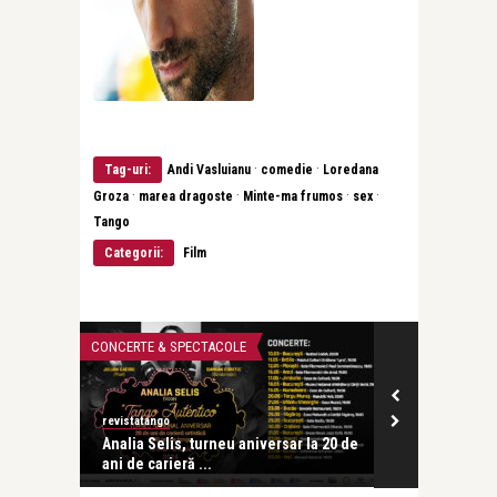
·
·
Tag-uri:
Andi Vasluianu
comedie
Loredana
·
·
·
·
Groza
marea dragoste
Minte-ma frumos
sex
Tango
Categorii:
Film
CONCERTE & SPECTACOLE
CEA MAI FRUMOA
revistatango
revistatango
tinian și
Analia Selis, turneu aniversar la 20 de
Leonid Dimo
ani de carieră ...