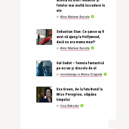
acesta va oferi femeilor și
fetelor mai multă încredere în
ele
de
Alice Năstase Buciuta
Sebastian Stan: Ce șanse aș fi
avut să ajung la Hollywood,
dacă nu era mama mea?!
de
Alice Năstase Buciuta
Gal Gadot – femeia fantastică
pe ecran și dincolo de el
de
revistatango.ro Marea Dragoste
Eva Green, de la fata Bond la
Miss Peregrine, stăpâna
timpului
de
Irina Botezatu