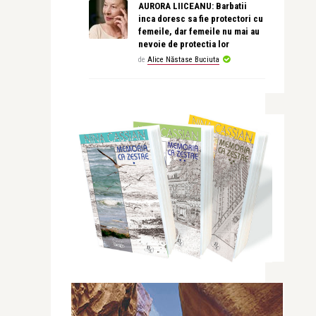
AURORA LIICEANU: Barbatii
inca doresc sa fie protectori cu
femeile, dar femeile nu mai au
nevoie de protectia lor
de
Alice Năstase Buciuta