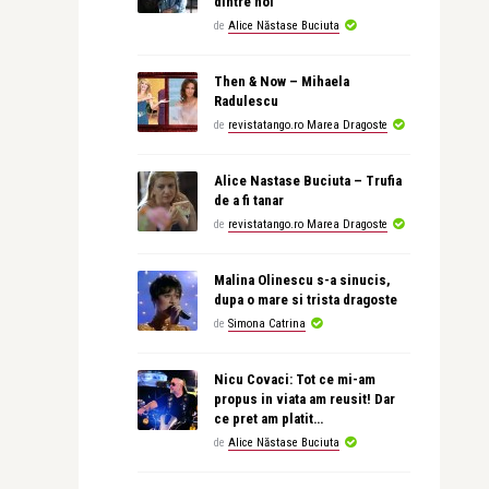
dintre noi
de
Alice Năstase Buciuta
Then & Now – Mihaela
Radulescu
de
revistatango.ro Marea Dragoste
Alice Nastase Buciuta – Trufia
de a fi tanar
de
revistatango.ro Marea Dragoste
Malina Olinescu s-a sinucis,
dupa o mare si trista dragoste
de
Simona Catrina
Nicu Covaci: Tot ce mi-am
propus in viata am reusit! Dar
ce pret am platit…
de
Alice Năstase Buciuta