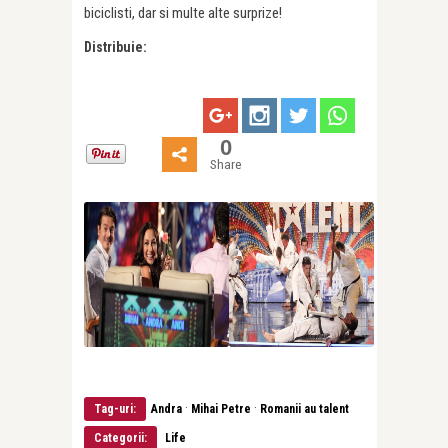
biciclisti, dar si multe alte surprize!
Distribuie:
0
Share
·
·
Tag-uri:
Andra
Mihai Petre
Romanii au talent
Categorii:
Life