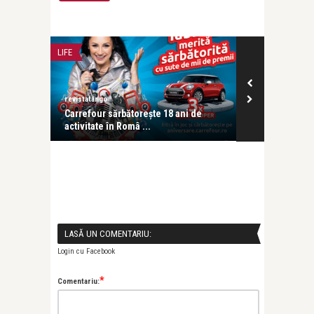
LIFE
LIFE
revistatango
revistatango.ro
oncertul
Carrefour sărbătorește 18 ani de
A început sez
activitate în Româ ...
emisiunii Româ
LASĂ UN COMENTARIU:
Login cu Facebook
*
Comentariu: