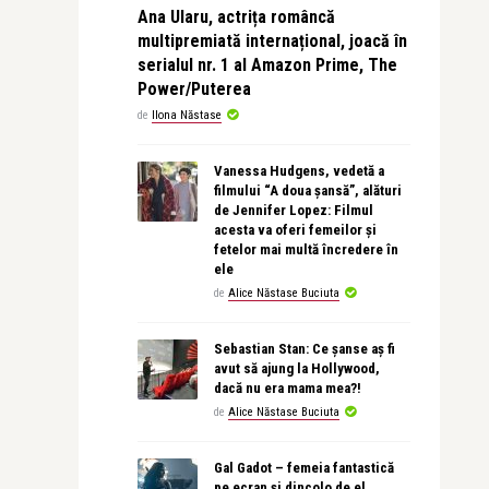
Ana Ularu, actrița româncă
multipremiată internațional, joacă în
serialul nr. 1 al Amazon Prime, The
Power/Puterea
de
Ilona Năstase
Vanessa Hudgens, vedetă a
filmului “A doua șansă”, alături
de Jennifer Lopez: Filmul
acesta va oferi femeilor și
fetelor mai multă încredere în
ele
de
Alice Năstase Buciuta
Sebastian Stan: Ce șanse aș fi
avut să ajung la Hollywood,
dacă nu era mama mea?!
de
Alice Năstase Buciuta
Gal Gadot – femeia fantastică
pe ecran și dincolo de el