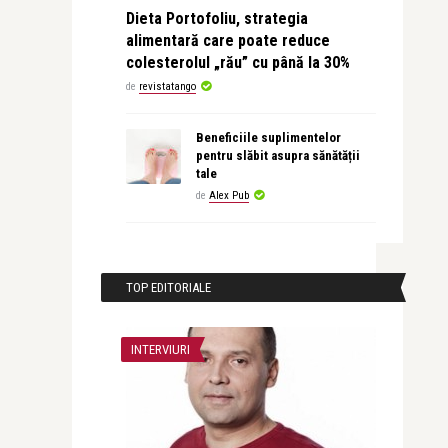
Dieta Portofoliu, strategia
alimentară care poate reduce
colesterolul „rău” cu până la 30%
de
revistatango
Beneficiile suplimentelor
pentru slăbit asupra sănătății
tale
de
Alex Pub
TOP EDITORIALE
INTERVIURI