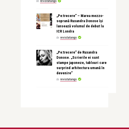
de
revistatango
„Pe:trecere” – Marea mezzo-
soprană Ruxandra Donose își
lansează volumul de debut la
ICR Londra
de
revistatango
„Pe:trecere” de Ruxandra
Donose. „Scrierile ei sunt
stampe japoneze, tablouri care
surprind arhitectura umană în
devenire”
de
revistatango