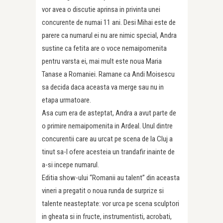
vor avea o discutie aprinsa in privinta unei
concurente de numai 11 ani. Desi Mihai este de
parere ca numarul ei nu are nimic special, Andra
sustine ca fetita are o voce nemaipomenita
pentru varsta ei, mai mult este noua Maria
Tanase a Romaniei. Ramane ca Andi Moisescu
sa decida daca aceasta va merge sau nu in
etapa urmatoare.
Asa cum era de asteptat, Andra a avut parte de
o primire nemaipomenita in Ardeal. Unul dintre
concurentii care au urcat pe scena de la Cluj a
tinut sa-I ofere acesteia un trandafir inainte de
a-si incepe numarul.
Editia show-ului “Romanii au talent” din aceasta
vineri a pregatit o noua runda de surprize si
talente neasteptate: vor urca pe scena sculptori
in gheata si in fructe, instrumentisti, acrobati,