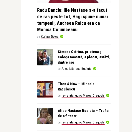
Radu Banciu: Ilie Nastase s-a facut
de ras peste tot, Hagi spune numai
tampenii, Andreea Raicu era ca
Monica Columbeanu
de
Corina Stoica
Simona Catrina, prietena și
colega noastră, a plecat, astăzi,
dintre noi
de
Alice Năstase Buciuta
Then & Now – Mihaela
Radulescu
de
revistatango.ro Marea Dragoste
Alice Nastase Buciuta – Trufia
de a fi tanar
de
revistatango.ro Marea Dragoste