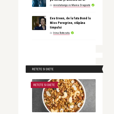
de
revistatango.ro Marea Dragoste
Eva Green, de la fata Bond la
Miss Peregrine, stăpâna
timpului
de
Irina Botezatu
RETETE SI DIETE
RETETE SI DIETE