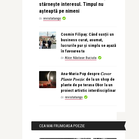
stârnește interesul. Timpul nu
așteaptă pe nimeni
de
revistatango
Cosmin Filipaș: Când susții un
business curat, asumat,
lucrurile pur și simplu se așază
în favoarea ta
de
Alice Năstase Buciuta
Ana-Maria Pop despre 𝐶𝑜𝑣𝑜𝑟
𝑃𝑙𝑎𝑛𝑡𝑒 𝑃𝑜𝑒𝑧𝑖𝑒: de la un shop de
plante de pe terasa Obor la un
proiect artistic interdisciplinar
de
revistatango
CEA MAI FRUMOASA POEZIE