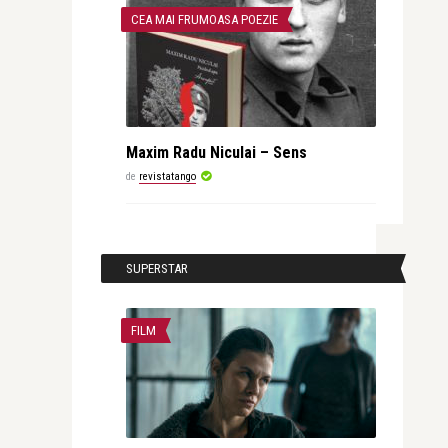
CEA MAI FRUMOASA POEZIE
Maxim Radu Niculai – Sens
de
revistatango
SUPERSTAR
FILM