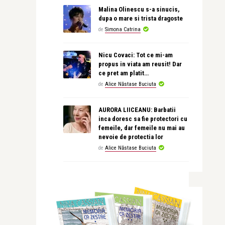
Malina Olinescu s-a sinucis,
dupa o mare si trista dragoste
de
Simona Catrina
Nicu Covaci: Tot ce mi-am
propus in viata am reusit! Dar
ce pret am platit…
de
Alice Năstase Buciuta
AURORA LIICEANU: Barbatii
inca doresc sa fie protectori cu
femeile, dar femeile nu mai au
nevoie de protectia lor
de
Alice Năstase Buciuta