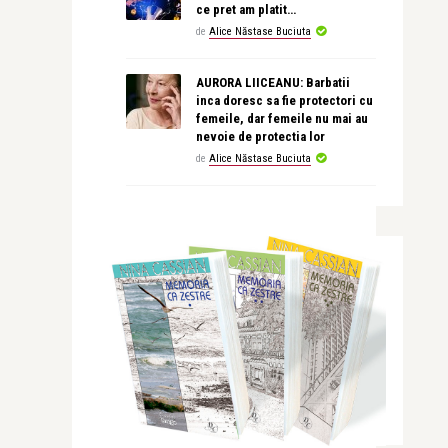
ce pret am platit…
de
Alice Năstase Buciuta
AURORA LIICEANU: Barbatii
inca doresc sa fie protectori cu
femeile, dar femeile nu mai au
nevoie de protectia lor
de
Alice Năstase Buciuta