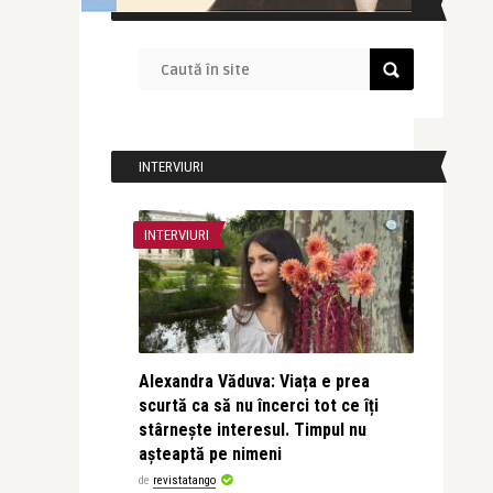
CAUTĂ ÎN SITE
INTERVIURI
INTERVIURI
Alexandra Văduva: Viața e prea
scurtă ca să nu încerci tot ce îți
stârnește interesul. Timpul nu
așteaptă pe nimeni
de
revistatango