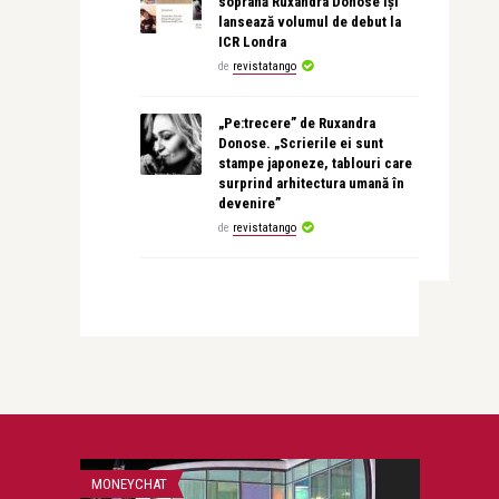
soprană Ruxandra Donose își
lansează volumul de debut la
ICR Londra
de
revistatango
„Pe:trecere” de Ruxandra
Donose. „Scrierile ei sunt
stampe japoneze, tablouri care
surprind arhitectura umană în
devenire”
de
revistatango
MONEYCHAT
CEA MAI FRUMOA