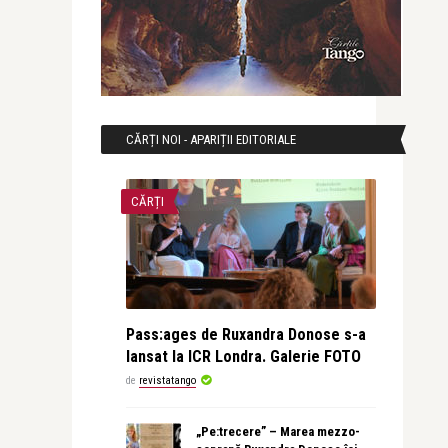
CĂRȚI NOI - APARIȚII EDITORIALE
CĂRȚI
Pass:ages de Ruxandra Donose s-a
lansat la ICR Londra. Galerie FOTO
de
revistatango
„Pe:trecere” – Marea mezzo-