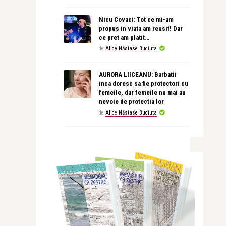
Nicu Covaci: Tot ce mi-am
propus in viata am reusit! Dar
ce pret am platit…
de
Alice Năstase Buciuta
AURORA LIICEANU: Barbatii
inca doresc sa fie protectori cu
femeile, dar femeile nu mai au
nevoie de protectia lor
de
Alice Năstase Buciuta