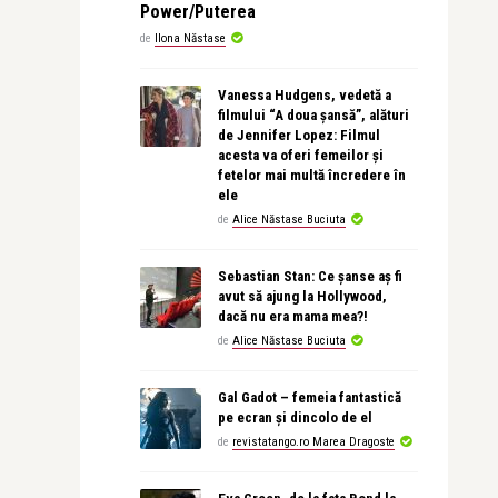
Power/Puterea
de
Ilona Năstase
Vanessa Hudgens, vedetă a
filmului “A doua șansă”, alături
de Jennifer Lopez: Filmul
acesta va oferi femeilor și
fetelor mai multă încredere în
ele
de
Alice Năstase Buciuta
Sebastian Stan: Ce șanse aș fi
avut să ajung la Hollywood,
dacă nu era mama mea?!
de
Alice Năstase Buciuta
Gal Gadot – femeia fantastică
pe ecran și dincolo de el
de
revistatango.ro Marea Dragoste