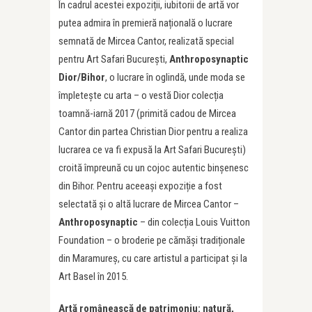
În cadrul acestei expoziții, iubitorii de artă vor
putea admira în premieră națională o lucrare
semnată de Mircea Cantor, realizată special
pentru Art Safari București,
Anthroposynaptic
Dior/Bihor
, o lucrare în oglindă, unde moda se
împletește cu arta – o vestă Dior colecția
toamnă-iarnă 2017 (primită cadou de Mircea
Cantor din partea Christian Dior pentru a realiza
lucrarea ce va fi expusă la Art Safari București)
croită împreună cu un cojoc autentic binșenesc
din Bihor. Pentru aceeași expoziție a fost
selectată și o altă lucrare de Mircea Cantor –
Anthroposynaptic
– din colecția Louis Vuitton
Foundation – o broderie pe cămăși tradiționale
din Maramureș, cu care artistul a participat și la
Art Basel în 2015.
Artă românească de patrimoniu: natură,