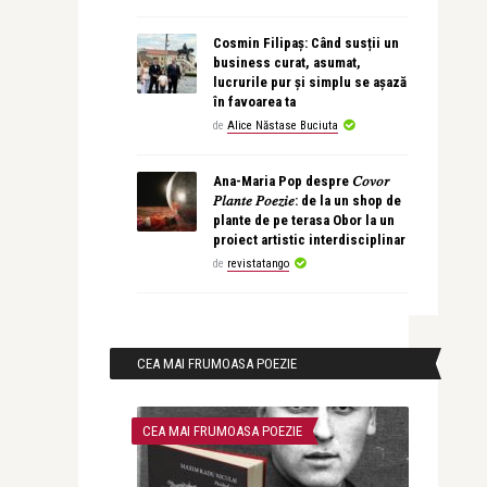
Cosmin Filipaș: Când susții un
business curat, asumat,
lucrurile pur și simplu se așază
în favoarea ta
de
Alice Năstase Buciuta
Ana-Maria Pop despre 𝐶𝑜𝑣𝑜𝑟
𝑃𝑙𝑎𝑛𝑡𝑒 𝑃𝑜𝑒𝑧𝑖𝑒: de la un shop de
plante de pe terasa Obor la un
proiect artistic interdisciplinar
de
revistatango
CEA MAI FRUMOASA POEZIE
CEA MAI FRUMOASA POEZIE