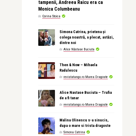
tampenii, Andreea Raicu era ca
Monica Columbeanu
de
Corina Stoica
Simona Catrina, prietena și
colega noastră, a plecat, astăzi,
dintre noi
de
Alice Năstase Buciuta
Then & Now – Mihaela
Radulescu
de
revistatango.ro Marea Dragoste
Alice Nastase Buciuta – Trufia
de a fi tanar
de
revistatango.ro Marea Dragoste
Malina Olinescu s-a sinucis,
dupa o mare si trista dragoste
de
Simona Catrina