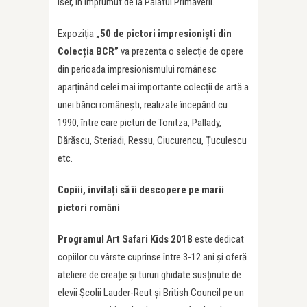
Iser, în împrumut de la Palatul Primăverii.
Expoziția
„50 de pictori impresioniști din
Colecția BCR”
va prezenta o selecție de opere
din perioada impresionismului românesc
aparținând celei mai importante colecții de artă a
unei bănci românești, realizate începând cu
1990, între care picturi de Tonitza, Pallady,
Dărăscu, Steriadi, Ressu, Ciucurencu, Țuculescu
etc.
Copiii, invitați să îi descopere pe marii
pictori români
Programul Art Safari Kids 2018
este dedicat
copiilor cu vârste cuprinse între 3-12 ani și oferă
ateliere de creație și tururi ghidate susținute de
elevii Școlii Lauder-Reut și British Council pe un