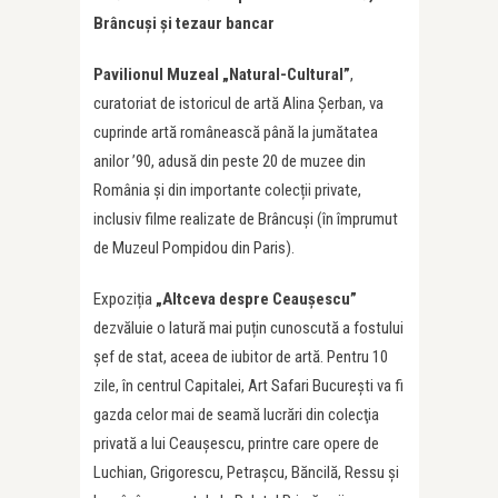
Brâncuși și tezaur bancar
Pavilionul Muzeal „Natural-Cultural”
,
curatoriat de istoricul de artă Alina Şerban, va
cuprinde artă românească până la jumătatea
anilor ’90, adusă din peste 20 de muzee din
România și din importante colecții private,
inclusiv filme realizate de Brâncuși (în împrumut
de Muzeul Pompidou din Paris).
Expoziția
„Altceva despre Ceaușescu”
dezvăluie o latură mai puțin cunoscută a fostului
șef de stat, aceea de iubitor de artă. Pentru 10
zile, în centrul Capitalei, Art Safari București va fi
gazda celor mai de seamă lucrări din colecţia
privată a lui Ceauşescu, printre care opere de
Luchian, Grigorescu, Petrașcu, Băncilă, Ressu și