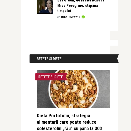
Eva Green, de la fata Bond la
Miss Peregrine, stăpâna
timpului
de
Irina Botezatu
RETETE SI DIETE
RETETE SI DIETE
Dieta Portofoliu, strategia
alimentară care poate reduce
colesterolul „rău” cu până la 30%