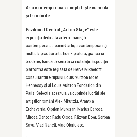
Arta contemporană se împletește cu moda
și trendurile
Pavilionul Central „Art on Stage”
este
expoziția dedicată artei românești
contemporane, reunind artiști contemporani și
multiple practici artistice – pictură, grafică și
broderie, bandă desenată și instalații. Expoziția
platformă este regizată de Hervé Mikaeloff,
consultantul Grupului Louis Vuitton Moët
Hennessy și al Louis Vuitton Fondation din
Paris. Selecția acestuia va cuprinde lucrări ale
artiștilor români Alex Mirutziu, Arantxa
Etcheverria, Ciprian Mureșan, Marius Bercea,
Mircea Cantor, Radu Cioca, Răzvan Boar, Șerban
Savu, Vlad Nancă, Vlad Olariu etc.