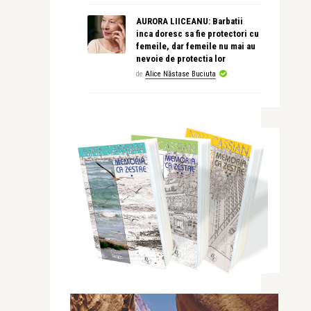
AURORA LIICEANU: Barbatii
inca doresc sa fie protectori cu
femeile, dar femeile nu mai au
nevoie de protectia lor
de
Alice Năstase Buciuta