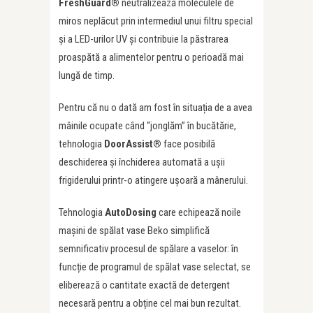
FreshGuard®
neutralizează moleculele de
miros neplăcut prin intermediul unui filtru special
și a LED-urilor UV și contribuie la păstrarea
proaspătă a alimentelor pentru o perioadă mai
lungă de timp.
Pentru că nu o dată am fost în situația de a avea
mâinile ocupate când “jonglăm” în bucătărie,
tehnologia
DoorAssist®
face posibilă
deschiderea şi închiderea automată a ușii
frigiderului printr-o atingere ușoară a mânerului.
Tehnologia
AutoDosing
care echipează noile
mașini de spălat vase Beko simplifică
semnificativ procesul de spălare a vaselor: în
funcție de programul de spălat vase selectat, se
eliberează o cantitate exactă de detergent
necesară pentru a obține cel mai bun rezultat.