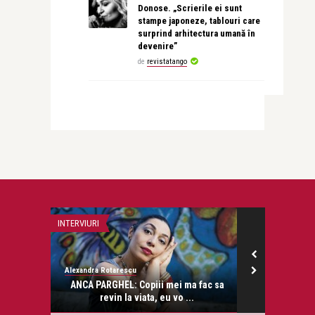
Donose. „Scrierile ei sunt
stampe japoneze, tablouri care
surprind arhitectura umană în
devenire”
de
revistatango
INTERVIURI
PSIHOLOGIE
Alexandra Rotarescu
revistatango.ro
onose.
ANCA PARGHEL: Copiii mei ma fac sa
Certurile i
revin la viata, eu vo ...
spre 