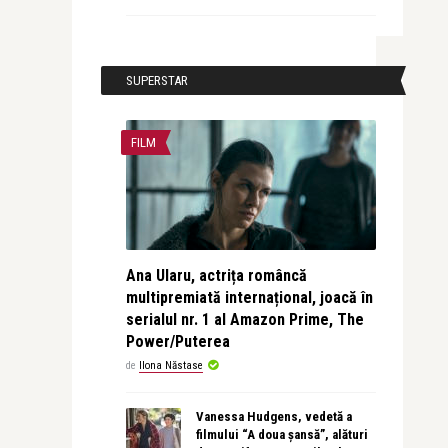
SUPERSTAR
FILM
Ana Ularu, actrița româncă
multipremiată internațional, joacă în
serialul nr. 1 al Amazon Prime, The
Power/Puterea
de
Ilona Năstase
Vanessa Hudgens, vedetă a
filmului “A doua șansă”, alături