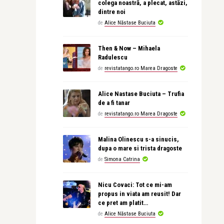
colega noastră, a plecat, astăzi,
dintre noi
de
Alice Năstase Buciuta
Then & Now – Mihaela
Radulescu
de
revistatango.ro Marea Dragoste
Alice Nastase Buciuta – Trufia
de a fi tanar
de
revistatango.ro Marea Dragoste
Malina Olinescu s-a sinucis,
dupa o mare si trista dragoste
de
Simona Catrina
Nicu Covaci: Tot ce mi-am
propus in viata am reusit! Dar
ce pret am platit…
de
Alice Năstase Buciuta