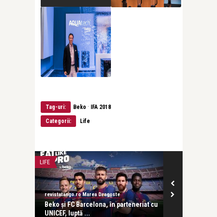
·
Tag-uri:
Beko
IFA 2018
Categorii:
Life
LIFE
LIFE
revistatango.ro Marea Dragoste
revistatango.ro
e
Beko și FC Barcelona, în parteneriat cu
Răsfăț cu Bek
UNICEF, luptă ...
ei, și pe ...