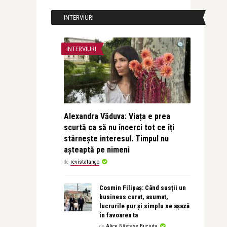
INTERVIURI
INTERVIURI
Alexandra Văduva: Viața e prea
scurtă ca să nu încerci tot ce îți
stârnește interesul. Timpul nu
așteaptă pe nimeni
de
revistatango
Cosmin Filipaș: Când susții un
business curat, asumat,
lucrurile pur și simplu se așază
în favoarea ta
de
Alice Năstase Buciuta