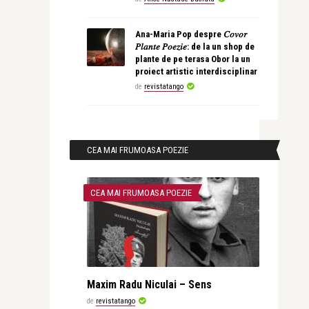
Ana-Maria Pop despre 𝐶𝑜𝑣𝑜𝑟
𝑃𝑙𝑎𝑛𝑡𝑒 𝑃𝑜𝑒𝑧𝑖𝑒: de la un shop de
plante de pe terasa Obor la un
proiect artistic interdisciplinar
de
revistatango
CEA MAI FRUMOASA POEZIE
CEA MAI FRUMOASA POEZIE
Maxim Radu Niculai – Sens
de
revistatango