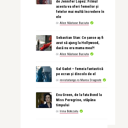
de Jennifer Lopez: Filmul
acesta va oferi femeilor și
fetelor mai multă încredere în
ele
de
Alice Năstase Buciuta
Sebastian Stan: Ce șanse aș fi
avut să ajung la Hollywood,
dacă nu era mama mea?!
de
Alice Năstase Buciuta
Gal Gadot – femeia fantastică
pe ecran și dincolo de el
de
revistatango.ro Marea Dragoste
Eva Green, de la fata Bond la
Miss Peregrine, stăpâna
timpului
de
Irina Botezatu