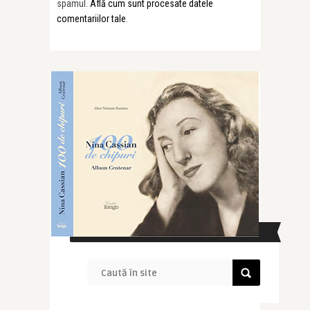
spamul.
Află cum sunt procesate datele
comentariilor tale
.
CAUTĂ ÎN SITE