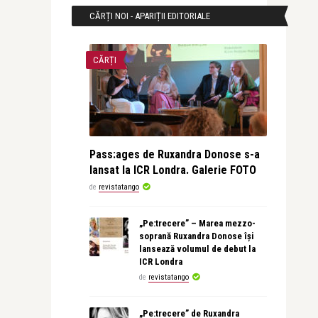
CĂRȚI NOI - APARIȚII EDITORIALE
CĂRȚI
Pass:ages de Ruxandra Donose s-a
lansat la ICR Londra. Galerie FOTO
de
revistatango
„Pe:trecere” – Marea mezzo-
soprană Ruxandra Donose își
lansează volumul de debut la
ICR Londra
de
revistatango
„Pe:trecere” de Ruxandra