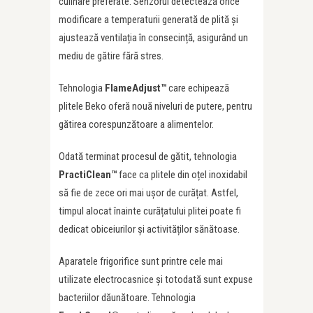
culinare preferate. Senzorul detectează orice
modificare a temperaturii generată de plită și
ajustează ventilația în consecință, asigurând un
mediu de gătire fără stres.
Tehnologia
FlameAdjust™
care echipează
plitele Beko oferă nouă niveluri de putere, pentru
gătirea corespunzătoare a alimentelor.
Odată terminat procesul de gătit, tehnologia
PractiClean™
face ca plitele din oțel inoxidabil
să fie de zece ori mai ușor de curățat. Astfel,
timpul alocat înainte curățatului plitei poate fi
dedicat obiceiurilor și activităților sănătoase.
Aparatele frigorifice sunt printre cele mai
utilizate electrocasnice și totodată sunt expuse
bacteriilor dăunătoare. Tehnologia