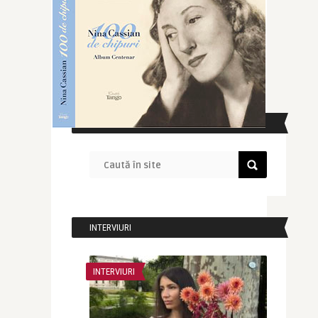
CAUTĂ ÎN SITE
INTERVIURI
INTERVIURI