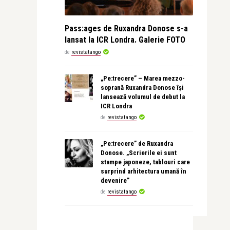
Pass:ages de Ruxandra Donose s-a
lansat la ICR Londra. Galerie FOTO
de
revistatango
„Pe:trecere” – Marea mezzo-
soprană Ruxandra Donose își
lansează volumul de debut la
ICR Londra
de
revistatango
„Pe:trecere” de Ruxandra
Donose. „Scrierile ei sunt
stampe japoneze, tablouri care
surprind arhitectura umană în
devenire”
de
revistatango