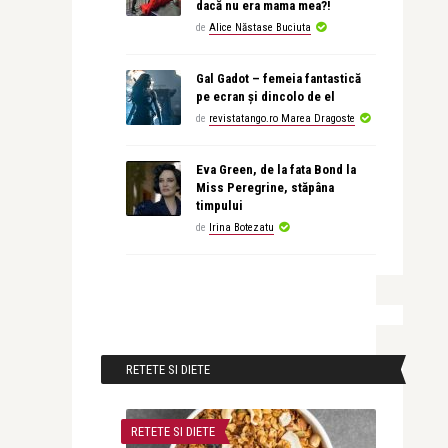
dacă nu era mama mea?!
de
Alice Năstase Buciuta
Gal Gadot – femeia fantastică
pe ecran și dincolo de el
de
revistatango.ro Marea Dragoste
Eva Green, de la fata Bond la
Miss Peregrine, stăpâna
timpului
de
Irina Botezatu
RETETE SI DIETE
RETETE SI DIETE