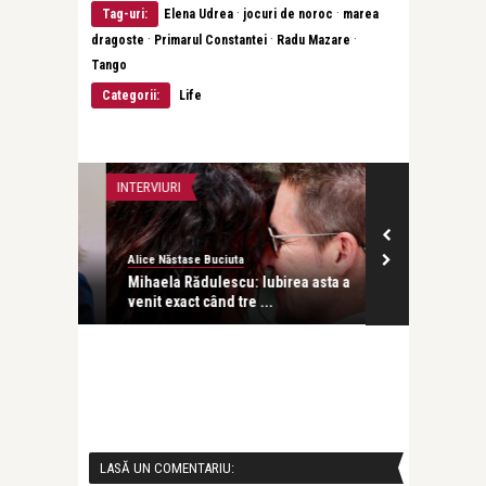
·
·
Tag-uri:
Elena Udrea
jocuri de noroc
marea
·
·
·
dragoste
Primarul Constantei
Radu Mazare
Tango
Categorii:
Life
INTERVIURI
INTERVIURI
Alice Năstase Buciuta
revistatango
besc
Mihaela Rădulescu: Iubirea asta a
Dr. Alina Stur
venit exact când tre ...
ce vrei de l ..
LASĂ UN COMENTARIU: