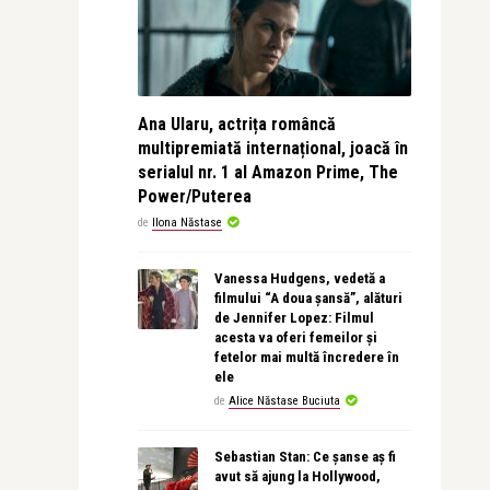
Ana Ularu, actrița româncă
multipremiată internațional, joacă în
serialul nr. 1 al Amazon Prime, The
Power/Puterea
de
Ilona Năstase
Vanessa Hudgens, vedetă a
filmului “A doua șansă”, alături
de Jennifer Lopez: Filmul
acesta va oferi femeilor și
fetelor mai multă încredere în
ele
de
Alice Năstase Buciuta
Sebastian Stan: Ce șanse aș fi
avut să ajung la Hollywood,