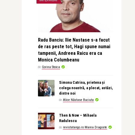
Radu Banciu: Ilie Nastase s-a facut
de ras peste tot, Hagi spune numai
tampenii, Andreea Raicu era ca
Monica Columbeanu
de
Corina Stoica
Simona Catrina, prietena și
colega noastră, a plecat, astăzi,
dintre noi
de
Alice Năstase Buciuta
Then & Now – Mihaela
Radulescu
de
revistatango.ro Marea Dragoste