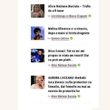
Alice Nastase Buciuta – Trufia
de a fi tanar
de
revistatango.ro Marea Dragoste
Malina Olinescu s-a sinucis,
dupa o mare si trista dragoste
de
Simona Catrina
Nicu Covaci: Tot ce mi-am
propus in viata am reusit! Dar
ce pret am platit…
de
Alice Năstase Buciuta
AURORA LIICEANU: Barbatii
inca doresc sa fie protectori cu
femeile, dar femeile nu mai au
nevoie de protectia lor
de
Alice Năstase Buciuta