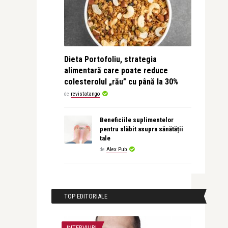
Dieta Portofoliu, strategia
alimentară care poate reduce
colesterolul „rău” cu până la 30%
de
revistatango
Beneficiile suplimentelor
pentru slăbit asupra sănătății
tale
de
Alex Pub
TOP EDITORIALE
INTERVIURI