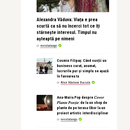
Alexandra Văduva: Viața e prea
scurtă ca să nu încerci tot ce îți
stârnește interesul. Timpul nu
așteaptă pe nimeni
de
revistatango
Cosmin Filipaș: Când susții un
business curat, asumat,
lucrurile pur și simplu se așază
în favoarea ta
de
Alice Năstase Buciuta
Ana-Maria Pop despre 𝐶𝑜𝑣𝑜𝑟
𝑃𝑙𝑎𝑛𝑡𝑒 𝑃𝑜𝑒𝑧𝑖𝑒: de la un shop de
plante de pe terasa Obor la un
proiect artistic interdisciplinar
de
revistatango