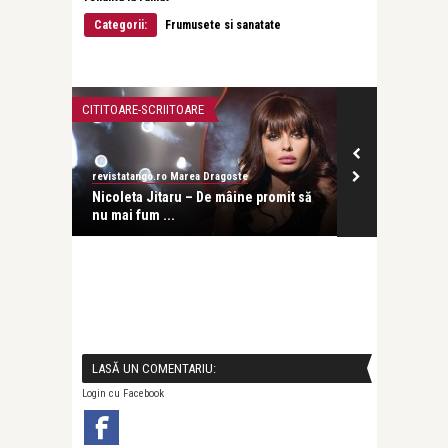
Categorii:
Frumusete si sanatate
CITITOARE-SCRIITOARE
STIRI
revistatango.ro Marea Dragoste
revistatango.ro Marea D
a
Nicoleta Jitaru – De mâine promit să
S-a dovedit! Mezelur
nu mai fum ...
rosie cresc riscul de
LASĂ UN COMENTARIU:
Login cu Facebook