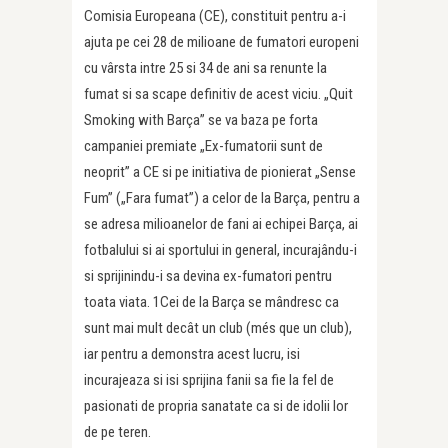
Comisia Europeana (CE), constituit pentru a-i
ajuta pe cei 28 de milioane de fumatori europeni
cu vârsta intre 25 si 34 de ani sa renunte la
fumat si sa scape definitiv de acest viciu. „Quit
Smoking with Barça” se va baza pe forta
campaniei premiate „Ex-fumatorii sunt de
neoprit” a CE si pe initiativa de pionierat „Sense
Fum” („Fara fumat”) a celor de la Barça, pentru a
se adresa milioanelor de fani ai echipei Barça, ai
fotbalului si ai sportului in general, incurajându-i
si sprijinindu-i sa devina ex-fumatori pentru
toata viata. 1Cei de la Barça se mândresc ca
sunt mai mult decât un club (més que un club),
iar pentru a demonstra acest lucru, isi
incurajeaza si isi sprijina fanii sa fie la fel de
pasionati de propria sanatate ca si de idolii lor
de pe teren.