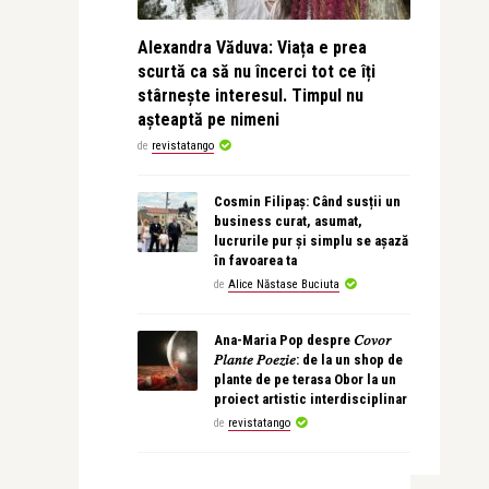
Alexandra Văduva: Viața e prea
scurtă ca să nu încerci tot ce îți
stârnește interesul. Timpul nu
așteaptă pe nimeni
de
revistatango
Cosmin Filipaș: Când susții un
business curat, asumat,
lucrurile pur și simplu se așază
în favoarea ta
de
Alice Năstase Buciuta
Ana-Maria Pop despre 𝐶𝑜𝑣𝑜𝑟
𝑃𝑙𝑎𝑛𝑡𝑒 𝑃𝑜𝑒𝑧𝑖𝑒: de la un shop de
plante de pe terasa Obor la un
proiect artistic interdisciplinar
de
revistatango