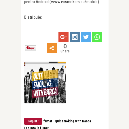
pentru Android (www.exsmokers.eu/mobile).
Distribuie:
0
Share
·
·
Tag-uri:
fumat
Quit smoking with Barca
renunta la fumat