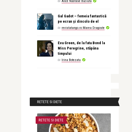
de
Alice Năstase Buciuta
Gal Gadot – femeia fantastică
pe ecran și dincolo de el
de
revistatango.ro Marea Dragoste
Eva Green, de la fata Bond la
Miss Peregrine, stăpâna
timpului
de
Irina Botezatu
RETETE SI DIETE
RETETE SI DIETE