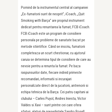
Pornind de la instrumentul central al campaniei
„Ex-fumatorii sunt de neoprit”, iCoach, „Quit
Smoking with Barça” are propriul instrument
dedicat pentru renuntarea la fumat, FCB iCoach.
FCB iCoach este un program de consiliere
personala pe probleme de sanatate bazat pe
metode stiintifice. Când se inscriu, fumatorii
completeaza un scurt chestionar, cu ajutorul
caruia se determina tipul de consiliere de care au
nevoie pentru a renunta la fumat. Pe baza
raspunsurilor date, fiecare individ primeste
recomandari, informatii si incurajari
personalizate direct de la jucatorii, antrenorii si
echipa tehnica de la Barça. Cei patru capitani ai
clubului – Carles Puyol, Andres Iniesta, Victor
Valdes si Xavi – sunt printre cei care ofera
sfaturi, alaturi de presedintele Sandro Rosell,