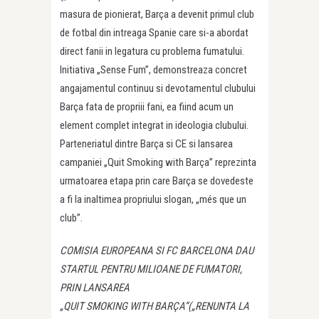
masura de pionierat, Barça a devenit primul club
de fotbal din intreaga Spanie care si-a abordat
direct fanii in legatura cu problema fumatului.
Initiativa „Sense Fum”, demonstreaza concret
angajamentul continuu si devotamentul clubului
Barça fata de propriii fani, ea fiind acum un
element complet integrat in ideologia clubului.
Parteneriatul dintre Barça si CE si lansarea
campaniei „Quit Smoking with Barça” reprezinta
urmatoarea etapa prin care Barça se dovedeste
a fi la inaltimea propriului slogan, „més que un
club”.
COMISIA EUROPEANA SI FC BARCELONA DAU
STARTUL PENTRU MILIOANE DE FUMATORI,
PRIN LANSAREA
„QUIT SMOKING WITH BARÇA”(„RENUNTA LA