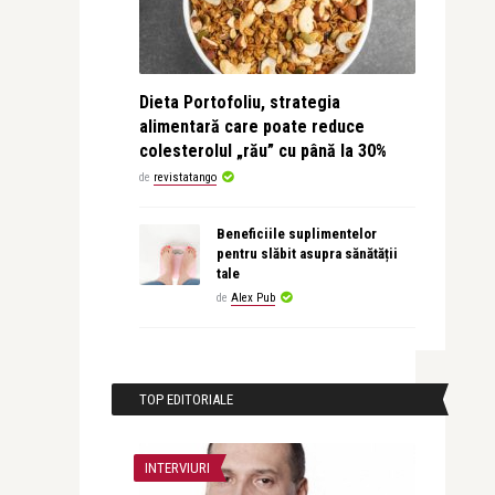
Dieta Portofoliu, strategia
alimentară care poate reduce
colesterolul „rău” cu până la 30%
de
revistatango
Beneficiile suplimentelor
pentru slăbit asupra sănătății
tale
de
Alex Pub
TOP EDITORIALE
INTERVIURI