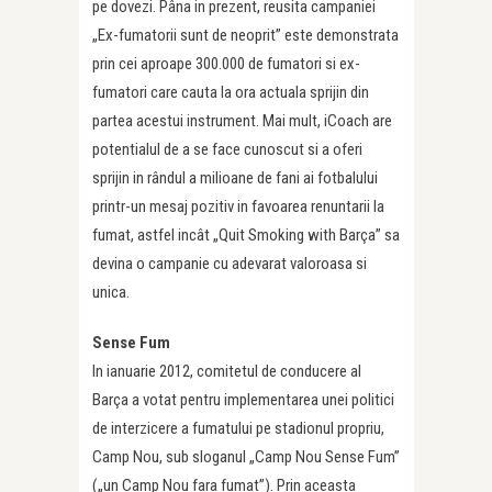
pe dovezi. Pâna in prezent, reusita campaniei
„Ex-fumatorii sunt de neoprit” este demonstrata
prin cei aproape 300.000 de fumatori si ex-
fumatori care cauta la ora actuala sprijin din
partea acestui instrument. Mai mult, iCoach are
potentialul de a se face cunoscut si a oferi
sprijin in rândul a milioane de fani ai fotbalului
printr-un mesaj pozitiv in favoarea renuntarii la
fumat, astfel incât „Quit Smoking with Barça” sa
devina o campanie cu adevarat valoroasa si
unica.
Sense Fum
In ianuarie 2012, comitetul de conducere al
Barça a votat pentru implementarea unei politici
de interzicere a fumatului pe stadionul propriu,
Camp Nou, sub sloganul „Camp Nou Sense Fum”
(„un Camp Nou fara fumat”). Prin aceasta