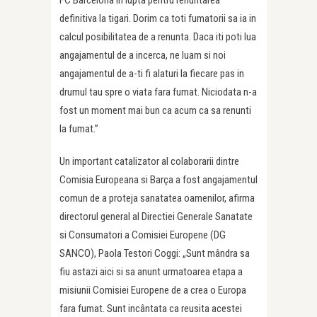
FC Barcelona in lupta pentru renuntarea
definitiva la tigari. Dorim ca toti fumatorii sa ia in
calcul posibilitatea de a renunta. Daca iti poti lua
angajamentul de a incerca, ne luam si noi
angajamentul de a-ti fi alaturi la fiecare pas in
drumul tau spre o viata fara fumat. Niciodata n-a
fost un moment mai bun ca acum ca sa renunti
la fumat.”
Un important catalizator al colaborarii dintre
Comisia Europeana si Barça a fost angajamentul
comun de a proteja sanatatea oamenilor, afirma
directorul general al Directiei Generale Sanatate
si Consumatori a Comisiei Europene (DG
SANCO), Paola Testori Coggi: „Sunt mândra sa
fiu astazi aici si sa anunt urmatoarea etapa a
misiunii Comisiei Europene de a crea o Europa
fara fumat. Sunt incântata ca reusita acestei