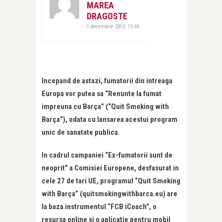
MAREA
DRAGOSTE
1 decembrie 2012, 15:46
Incepand de astazi, fumatorii din intreaga
Europa vor putea sa “Renunte la fumat
impreuna cu Barça” (“Quit Smoking with
Barça”), odata cu lansarea acestui program
unic de sanatate publica.
In cadrul campaniei “Ex-fumatorii sunt de
neoprit” a Comisiei Europene, desfasurat in
cele 27 de tari UE, programul “Quit Smoking
with Barça” (quitsmokingwithbarca.eu) are
la baza instrumentul “FCB iCoach”, o
resursa online si o aplicatie pentru mobil