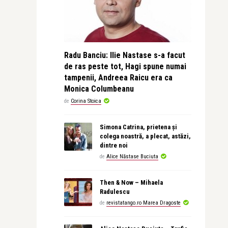
Radu Banciu: Ilie Nastase s-a facut
de ras peste tot, Hagi spune numai
tampenii, Andreea Raicu era ca
Monica Columbeanu
de
Corina Stoica
Simona Catrina, prietena și
colega noastră, a plecat, astăzi,
dintre noi
de
Alice Năstase Buciuta
Then & Now – Mihaela
Radulescu
de
revistatango.ro Marea Dragoste