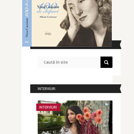
CAUTĂ ÎN SITE
INTERVIURI
INTERVIURI