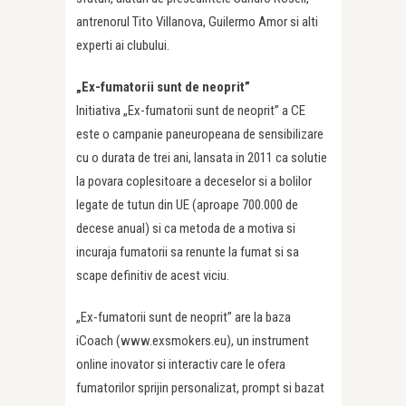
antrenorul Tito Villanova, Guilermo Amor si alti
experti ai clubului.
„Ex-fumatorii sunt de neoprit”
Initiativa „Ex-fumatorii sunt de neoprit” a CE
este o campanie paneuropeana de sensibilizare
cu o durata de trei ani, lansata in 2011 ca solutie
la povara coplesitoare a deceselor si a bolilor
legate de tutun din UE (aproape 700.000 de
decese anual) si ca metoda de a motiva si
incuraja fumatorii sa renunte la fumat si sa
scape definitiv de acest viciu.
„Ex-fumatorii sunt de neoprit” are la baza
iCoach (www.exsmokers.eu), un instrument
online inovator si interactiv care le ofera
fumatorilor sprijin personalizat, prompt si bazat