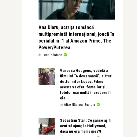
Ana Ularu, actrița româncă
multipremiată internațional, joacă în
serialul nr. 1 al Amazon Prime, The
Power/Puterea
de
Ilona Năstase
Vanessa Hudgens, vedetă a
filmului “A doua șansă”, alături
de Jennifer Lopez: Filmul
acesta va oferi femeilor și
fetelor mai multă încredere în
ele
de
Alice Năstase Buciuta
Sebastian Stan: Ce șanse aș fi
avut să ajung la Hollywood,
dacă nu era mama mea?!