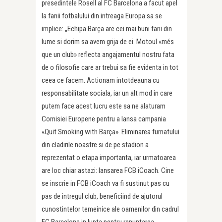
presedintele Rosell al FC Barcelona a facut apel
la fanii fotbalului din intreaga Europa sa se
implice: „Echipa Barça are cei mai buni fani din
lume si dorim sa avem grija de ei. Motoul «més
que un club» reflecta angajamentul nostru fata
de o filosofie care ar trebui sa fie evidenta in tot
ceea ce facem. Actionam intotdeauna cu
responsabilitate sociala, iar un alt mod in care
putem face acest lucru este sa ne alaturam
Comisiei Europene pentru a lansa campania
«Quit Smoking with Barça». Eliminarea fumatului
din cladirile noastre si de pe stadion a
reprezentat o etapa importanta, iar urmatoarea
are loc chiar astazi: lansarea FCB iCoach. Cine
se inscrie in FCB iCoach va fi sustinut pas cu
pas de intregul club, beneficiind de ajutorul
cunostintelor temeinice ale oamenilor din cadrul