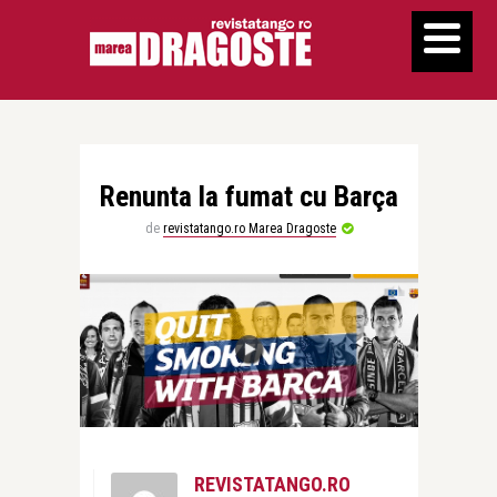
Renunta la fumat cu Barça
de
revistatango.ro Marea Dragoste
REVISTATANGO.RO