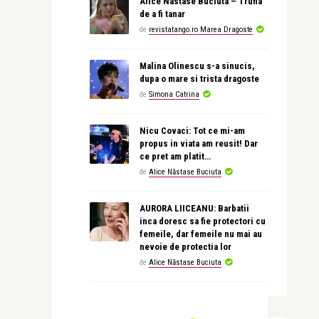
Alice Nastase Buciuta – Trufia
de a fi tanar
de
revistatango.ro Marea Dragoste
Malina Olinescu s-a sinucis,
dupa o mare si trista dragoste
de
Simona Catrina
Nicu Covaci: Tot ce mi-am
propus in viata am reusit! Dar
ce pret am platit…
de
Alice Năstase Buciuta
AURORA LIICEANU: Barbatii
inca doresc sa fie protectori cu
femeile, dar femeile nu mai au
nevoie de protectia lor
de
Alice Năstase Buciuta