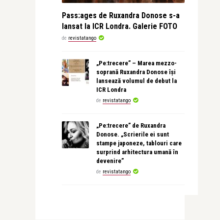
Pass:ages de Ruxandra Donose s-a
lansat la ICR Londra. Galerie FOTO
de
revistatango
„Pe:trecere” – Marea mezzo-
soprană Ruxandra Donose își
lansează volumul de debut la
ICR Londra
de
revistatango
„Pe:trecere” de Ruxandra
Donose. „Scrierile ei sunt
stampe japoneze, tablouri care
surprind arhitectura umană în
devenire”
de
revistatango