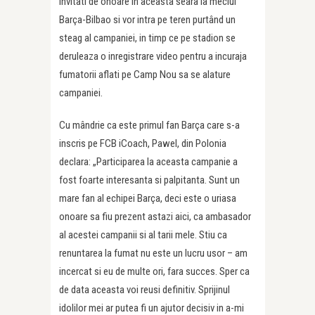
invitati de onoare in aceasta seara la meciul
Barça-Bilbao si vor intra pe teren purtând un
steag al campaniei, in timp ce pe stadion se
deruleaza o inregistrare video pentru a incuraja
fumatorii aflati pe Camp Nou sa se alature
campaniei.
Cu mândrie ca este primul fan Barça care s-a
inscris pe FCB iCoach, Pawel, din Polonia
declara: „Participarea la aceasta campanie a
fost foarte interesanta si palpitanta. Sunt un
mare fan al echipei Barça, deci este o uriasa
onoare sa fiu prezent astazi aici, ca ambasador
al acestei campanii si al tarii mele. Stiu ca
renuntarea la fumat nu este un lucru usor – am
incercat si eu de multe ori, fara succes. Sper ca
de data aceasta voi reusi definitiv. Sprijinul
idolilor mei ar putea fi un ajutor decisiv in a-mi