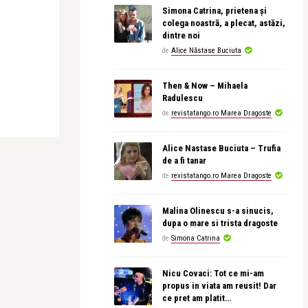
Simona Catrina, prietena și
colega noastră, a plecat, astăzi,
dintre noi
de
Alice Năstase Buciuta
Then & Now – Mihaela
Radulescu
de
revistatango.ro Marea Dragoste
Alice Nastase Buciuta – Trufia
de a fi tanar
de
revistatango.ro Marea Dragoste
Malina Olinescu s-a sinucis,
dupa o mare si trista dragoste
de
Simona Catrina
Nicu Covaci: Tot ce mi-am
propus in viata am reusit! Dar
ce pret am platit…