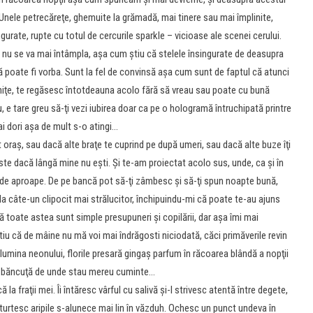
. Unele petrecăreţe, ghemuite la grămadă, mai tinere sau mai împlinite,
ngurate, rupte cu totul de cercurile sparkle – vicioase ale scenei cerului.
 nu se va mai întâmpla, aşa cum ştiu că stelele însingurate de deasupra
că poate fi vorba. Sunt la fel de convinsă aşa cum sunt de faptul că atunci
miniţe, te regăsesc întotdeauna acolo fără să vreau sau poate cu bună
, e tare greu să-ţi vezi iubirea doar ca pe o hologramă întruchipată printre
ai dori aşa de mult s-o atingi…
t oraş, sau dacă alte braţe te cuprind pe după umeri, sau dacă alte buze îţi
te dacă lângă mine nu eşti. Şi te-am proiectat acolo sus, unde, ca şi în
ât de aproape. De pe bancă pot să-ţi zâmbesc şi să-ţi spun noapte bună,
ă la câte-un clipocit mai strălucitor, închipuindu-mi că poate te-au ajuns
ă toate astea sunt simple presupuneri şi copilării, dar aşa îmi mai
tiu că de mâine nu mă voi mai îndrăgosti niciodată, căci primăverile revin
lumina neonului, florile presară gingaş parfum în răcoarea blândă a nopţii
eaşi băncuţă de unde stau mereu cuminte…
a fraţii mei. Îi întăresc vârful cu salivă şi-l strivesc atentă între degete,
-i turtesc aripile s-alunece mai lin în văzduh. Ochesc un punct undeva în