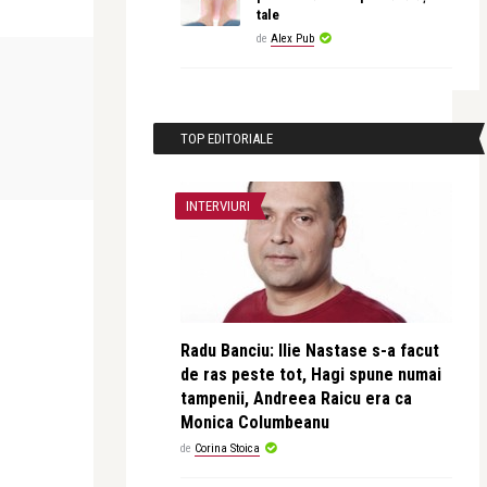
tale
de
Alex Pub
CEA MAI FRUMOASA POEZIE
OPERA ȘI BALET
revistatango
Alice Năstase B
TOP EDITORIALE
nocivă ca
Nina Cassian – Prima și ultima noapte
Îndrăgostiții di
de dragoste
INTERVIURI
Radu Banciu: Ilie Nastase s-a facut
de ras peste tot, Hagi spune numai
tampenii, Andreea Raicu era ca
Monica Columbeanu
de
Corina Stoica