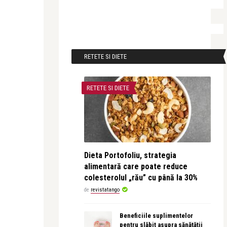
RETETE SI DIETE
RETETE SI DIETE
Dieta Portofoliu, strategia
alimentară care poate reduce
colesterolul „rău” cu până la 30%
de
revistatango
Beneficiile suplimentelor
pentru slăbit asupra sănătății