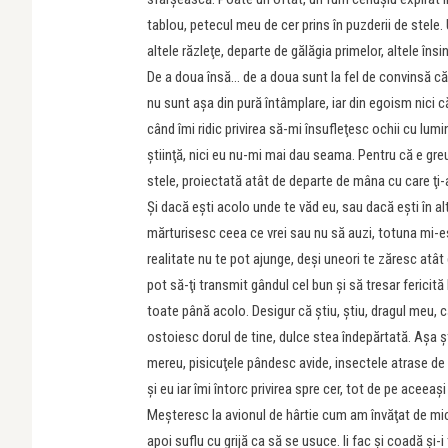
tablou, petecul meu de cer prins în puzderii de stele
altele răzleţe, departe de gălăgia primelor, altele însi
De a doua însă… de a doua sunt la fel de convinsă că
nu sunt aşa din pură întâmplare, iar din egoism nici 
când îmi ridic privirea să-mi însufleţesc ochii cu lu
ştiinţă, nici eu nu-mi mai dau seama. Pentru că e greu
stele, proiectată atât de departe de mâna cu care ţi-
Şi dacă eşti acolo unde te văd eu, sau dacă eşti în al
mărturisesc ceea ce vrei sau nu să auzi, totuna mi-es
realitate nu te pot ajunge, deşi uneori te zăresc at
pot să-ţi transmit gândul cel bun şi să tresar fericit
toate până acolo. Desigur că ştiu, ştiu, dragul meu, c
ostoiesc dorul de tine, dulce stea îndepărtată. Aşa ş
mereu, pisicuţele pândesc avide, insectele atrase de 
şi eu iar îmi întorc privirea spre cer, tot de pe ace
Meşteresc la avionul de hârtie cum am învăţat de mică l
apoi suflu cu grijă ca să se usuce. Ii fac şi coadă şi