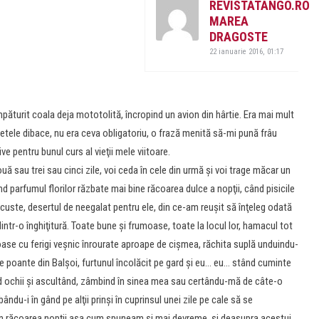
REVISTATANGO.RO
MAREA
DRAGOSTE
22 ianuarie 2016, 01:17
turit coala deja mototolită, încropind un avion din hârtie. Era mai mult
etele dibace, nu era ceva obligatoriu, o frază menită să-mi pună frâu
e pentru bunul curs al vieţii mele viitoare.
 sau trei sau cinci zile, voi ceda în cele din urmă şi voi trage măcar un
nd parfumul florilor răzbate mai bine răcoarea dulce a nopţii, când pisicile
lăcuste, desertul de neegalat pentru ele, din ce-am reuşit să înţeleg odată
tr-o înghiţitură. Toate bune şi frumoase, toate la locul lor, hamacul tot
ufoase cu ferigi veşnic înrourate aproape de cişmea, răchita suplă unduindu-
 pe poante din Balşoi, furtunul încolăcit pe gard şi eu… eu… stând cuminte
nd ochii şi ascultând, zâmbind în sinea mea sau certându-mă de câte-o
du-i în gând pe alţii prinşi în cuprinsul unei zile pe cale să se
în răcoarea nopţii aşa cum spuneam şi mai devreme, şi deasupra acestui