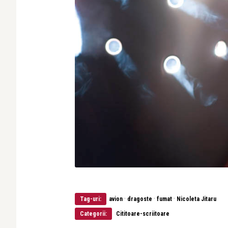
·
·
·
Tag-uri:
avion
dragoste
fumat
Nicoleta Jitaru
Categorii:
Cititoare-scriitoare