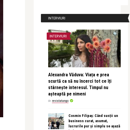
INTERVIURI
INTERVIURI
Alexandra Văduva: Viața e prea
scurtă ca să nu încerci tot ce îți
stârnește interesul. Timpul nu
așteaptă pe nimeni
de
revistatango
Cosmin Filipaș: Când susții un
business curat, asumat,
lucrurile pur și simplu se așază