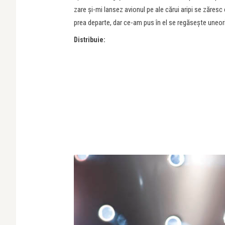
zare şi-mi lansez avionul pe ale cărui aripi se zăresc 
prea departe, dar ce-am pus în el se regăseşte uneori 
Distribuie: