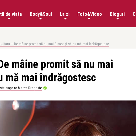
til de viata
Body&Soul
La zi
Foto&Video
Bloguri
C
a Jitaru – De mâine promit să nu mai fumez şi să nu mă mai îndrăgostesc
 De mâine promit să nu mai
u mă mai îndrăgostesc
istatango.ro Marea Dragoste