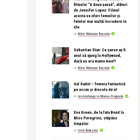
filmului “A doua șansă”, alături
de Jennifer Lopez: Filmul
acesta va oferi femeilor și
fetelor mai multă încredere în
ele
de
Alice Năstase Buciuta
Sebastian Stan: Ce șanse aș fi
avut să ajung la Hollywood,
dacă nu era mama mea?!
de
Alice Năstase Buciuta
Gal Gadot – femeia fantastică
pe ecran și dincolo de el
de
revistatango.ro Marea Dragoste
Eva Green, de la fata Bond la
Miss Peregrine, stăpâna
timpului
de
Irina Botezatu