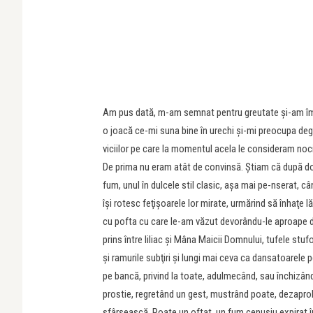
Am pus dată, m-am semnat pentru greutate şi-am împă
o joacă ce-mi suna bine în urechi şi-mi preocupa deg
viciilor pe care la momentul acela le consideram nociv
De prima nu eram atât de convinsă. Ştiam că după două
fum, unul în dulcele stil clasic, aşa mai pe-nserat, câ
îşi rotesc feţişoarele lor mirate, urmărind să înhaţe 
cu pofta cu care le-am văzut devorându-le aproape din
prins între liliac şi Mâna Maicii Domnului, tufele st
şi ramurile subţiri şi lungi mai ceva ca dansatoarele
pe bancă, privind la toate, adulmecând, sau închizâ
prostie, regretând un gest, mustrând poate, dezaprobân
sfârşească. Poate un oftat, un fum cenuşiu expirat 