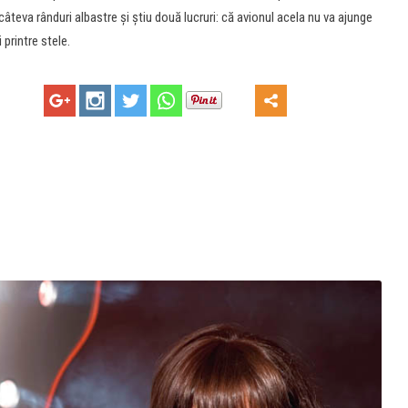
câteva rânduri albastre şi ştiu două lucruri: că avionul acela nu va ajunge
printre stele.