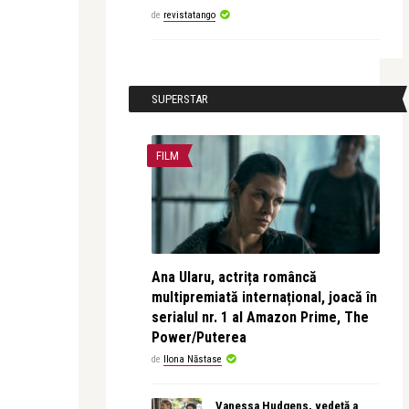
de
revistatango
SUPERSTAR
FILM
Ana Ularu, actrița româncă
multipremiată internațional, joacă în
serialul nr. 1 al Amazon Prime, The
Power/Puterea
de
Ilona Năstase
Vanessa Hudgens, vedetă a