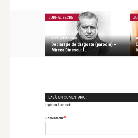
JURNAL SECRET
JU
Alex. Ștefănescu
A
Declarație de dragoste (parodie) –
Mircea Dinescu: Î ...
LASĂ UN COMENTARIU:
Login cu Facebook
*
Comentariu: