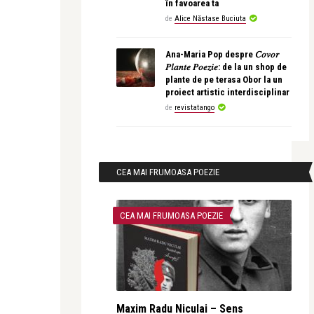
în favoarea ta
de
Alice Năstase Buciuta
Ana-Maria Pop despre 𝐶𝑜𝑣𝑜𝑟
𝑃𝑙𝑎𝑛𝑡𝑒 𝑃𝑜𝑒𝑧𝑖𝑒: de la un shop de
plante de pe terasa Obor la un
proiect artistic interdisciplinar
de
revistatango
CEA MAI FRUMOASA POEZIE
CEA MAI FRUMOASA POEZIE
Maxim Radu Niculai – Sens