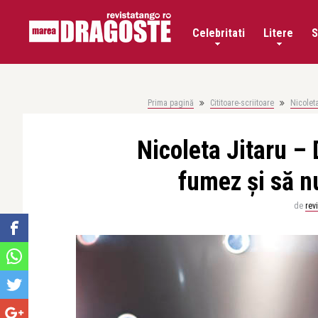
Celebritati
Litere
S
Prima pagină
Cititoare-scriitoare
Nicolet
Nicoleta Jitaru –
fumez şi să n
de
rev