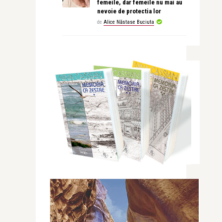
femeile, dar femeile nu mai au
nevoie de protectia lor
de
Alice Năstase Buciuta