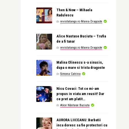
Then & Now – Mihaela
Radulescu
de
revistatango.ro Marea Dragoste
Alice Nastase Buciuta – Trufia
de a fi tanar
de
revistatango.ro Marea Dragoste
Malina Olinescu s-a sinucis,
dupa o mare si trista dragoste
de
Simona Catrina
Nicu Covaci: Tot ce mi-am
propus in viata am reusit! Dar
ce pret am platit…
de
Alice Năstase Buciuta
AURORA LIICEANU: Barbatii
inca doresc sa fie protectori cu