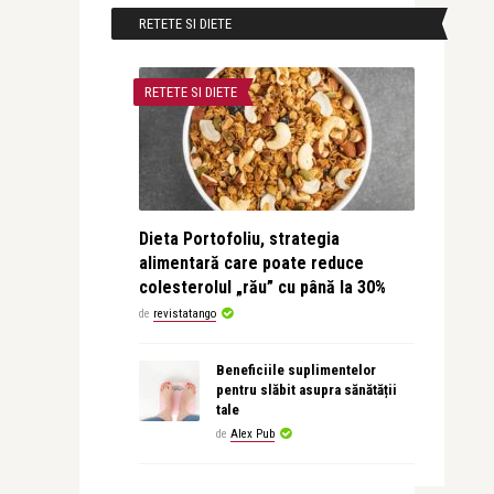
RETETE SI DIETE
RETETE SI DIETE
Dieta Portofoliu, strategia
alimentară care poate reduce
colesterolul „rău” cu până la 30%
de
revistatango
Beneficiile suplimentelor
pentru slăbit asupra sănătății
tale
de
Alex Pub