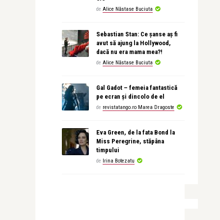
de
Alice Năstase Buciuta
Sebastian Stan: Ce șanse aș fi
avut să ajung la Hollywood,
dacă nu era mama mea?!
de
Alice Năstase Buciuta
Gal Gadot – femeia fantastică
pe ecran și dincolo de el
de
revistatango.ro Marea Dragoste
Eva Green, de la fata Bond la
Miss Peregrine, stăpâna
timpului
de
Irina Botezatu