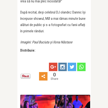
vrea să nu mai plec niciodată!”
După recital, deși celebrul DJ olandez Dannic își
începuse showul,
MØ
a mai rămas minute bune
alături de public și s-a fotografiat cu fanii aflați
în primele rânduri.
Imagini: Paul Buciuta
și Ilona Năstase
Distribuie:
0
Share