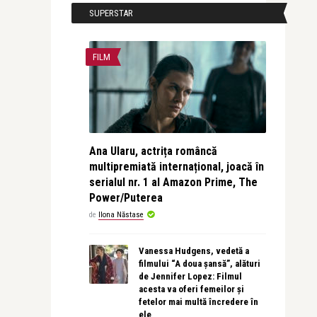
SUPERSTAR
FILM
Ana Ularu, actrița româncă
multipremiată internațional, joacă în
serialul nr. 1 al Amazon Prime, The
Power/Puterea
de
Ilona Năstase
Vanessa Hudgens, vedetă a
filmului “A doua șansă”, alături
de Jennifer Lopez: Filmul
acesta va oferi femeilor și
fetelor mai multă încredere în
ele