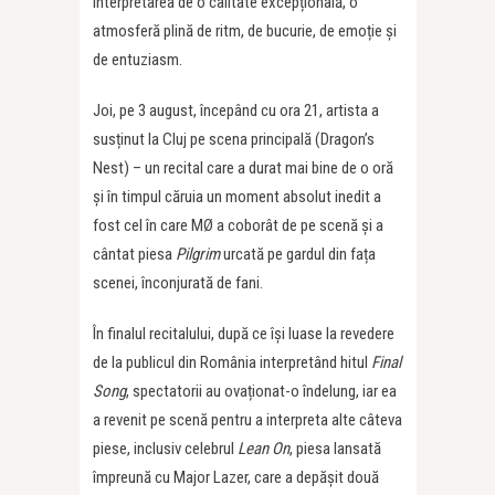
interpretarea de o calitate excepțională, o
atmosferă plină de ritm, de bucurie, de emoție și
de entuziasm.
Joi, pe 3 august, începând cu ora 21, artista a
susținut la Cluj pe scena principală (Dragon’s
Nest) – un recital care a durat mai bine de o oră
și în timpul căruia un moment absolut inedit a
fost cel în care MØ a coborât de pe scenă și a
cântat piesa
Pilgrim
urcată pe gardul din fața
scenei, înconjurată de fani.
În finalul recitalului, după ce își luase la revedere
de la publicul din România interpretând hitul
Final
Song
, spectatorii au ovaționat-o îndelung, iar ea
a revenit pe scenă pentru a interpreta alte câteva
piese, inclusiv celebrul
Lean On
, piesa lansată
împreună cu Major Lazer, care a depășit două