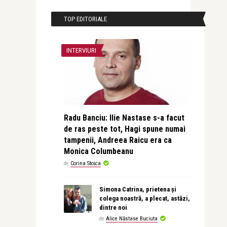
TOP EDITORIALE
INTERVIURI
Radu Banciu: Ilie Nastase s-a facut
de ras peste tot, Hagi spune numai
tampenii, Andreea Raicu era ca
Monica Columbeanu
de
Corina Stoica
Simona Catrina, prietena și
colega noastră, a plecat, astăzi,
dintre noi
de
Alice Năstase Buciuta