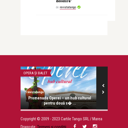
devenire”
de
revistatango
OPERA ȘI BALET
ADVERT
revistatango
Alex Pub
onose.
Promenada Operei – un hub cultural
Beneficiile 
pentru două s� ...
inv
Copyright © 2009 - 2023 Cartile Tango SRL / Marea
Dragoste.
Termeni și condiții
.