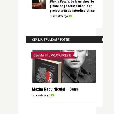
𝑃𝑙𝑎𝑛𝑡𝑒 𝑃𝑜𝑒𝑧𝑖𝑒: de la un shop de
plante de pe terasa Obor la un
proiect artistic interdisciplinar
de
revistatango
CEA MAI FRUMOASA POEZIE
CEA MAI FRUMOASA POEZIE
Maxim Radu Niculai – Sens
de
revistatango