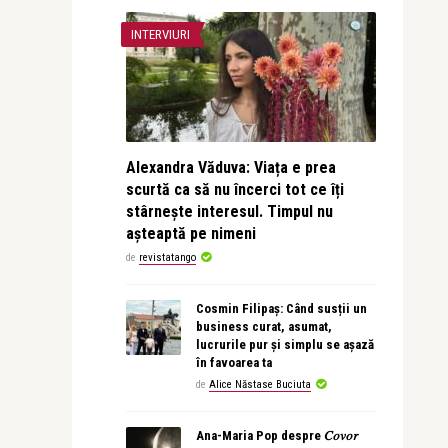
INTERVIURI
Alexandra Văduva: Viața e prea
scurtă ca să nu încerci tot ce îți
stârnește interesul. Timpul nu
așteaptă pe nimeni
de
revistatango
Cosmin Filipaș: Când susții un
business curat, asumat,
lucrurile pur și simplu se așază
în favoarea ta
de
Alice Năstase Buciuta
Ana-Maria Pop despre 𝐶𝑜𝑣𝑜𝑟