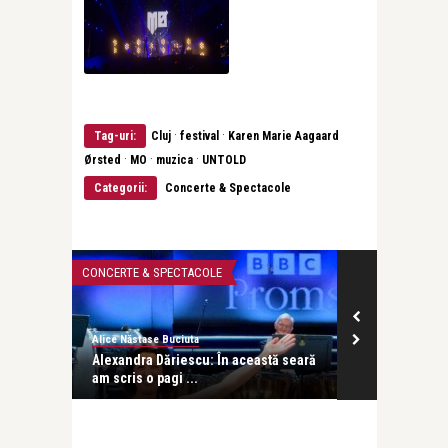
·
·
Tag-uri:
Cluj
festival
Karen Marie Aagaard
·
·
·
Ørsted
MO
muzica
UNTOLD
Categorii:
Concerte & Spectacole
CONCERTE & SPECTACOLE
LIFE
Alice Năstase Buciuta
revistatango
alul
Alexandra Dăriescu: În această seară
Cazino, mon 
am scris o pagi ...
cabaret, magie