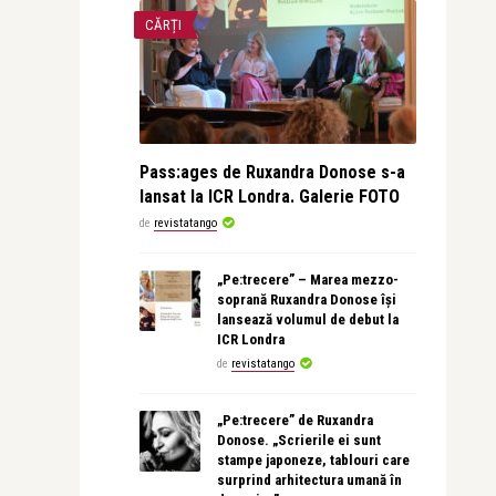
CĂRȚI
Pass:ages de Ruxandra Donose s-a
lansat la ICR Londra. Galerie FOTO
de
revistatango
„Pe:trecere” – Marea mezzo-
soprană Ruxandra Donose își
lansează volumul de debut la
ICR Londra
de
revistatango
„Pe:trecere” de Ruxandra
Donose. „Scrierile ei sunt
stampe japoneze, tablouri care
surprind arhitectura umană în