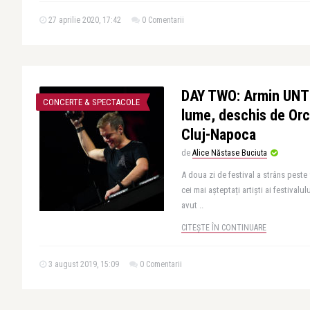
27 aprilie 2020, 17:42
0 Comentarii
DAY TWO: Armin UNTO
CONCERTE & SPECTACOLE
lume, deschis de Orc
Cluj-Napoca
de
Alice Năstase Buciuta
A doua zi de festival a strâns peste 
cei mai așteptați artiști ai festival
avut ..
CITEȘTE ÎN CONTINUARE
3 august 2019, 15:09
0 Comentarii