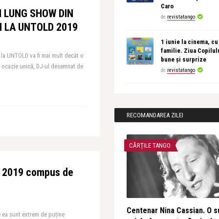
Caro
I LUNG SHOW DIN
de
revistatango
I LA UNTOLD 2019
1 iunie la cinema, cu
familie. Ziua Copilul
e la UNTOLD va fi mai mult decât o
bune și surprize
 ocazie unică, DJ-ul desemnat de
de
revistatango
RECOMANDAREA ZILEI
CĂRȚILE TANGO
D 2019 compus de
Centenar Nina Cassian. O s
e ea sunt extrem de puține