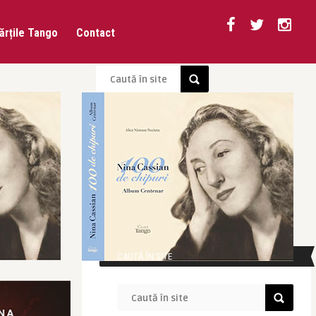
ărțile Tango
Contact
CAUTĂ ÎN SITE