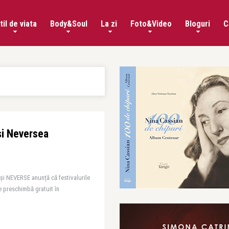
til de viata
Body&Soul
La zi
Foto&Video
Bloguri
C
i Neversea
 și NEVERSE anunță că festivalurile
e preschimbă gratuit în