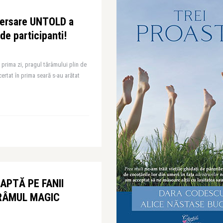
iversare UNTOLD a
de participanti!
 prima zi, pragul tărâmului plin de
ertat în prima seară s-au arătat
EAPTĂ PE FANII
ĂRÂMUL MAGIC