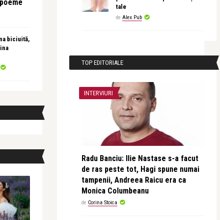
e poeme
tale
de
Alex Pub
a biciuită,
ina
TOP EDITORIALE
INTERVIURI
Radu Banciu: Ilie Nastase s-a facut
de ras peste tot, Hagi spune numai
tampenii, Andreea Raicu era ca
Monica Columbeanu
de
Corina Stoica