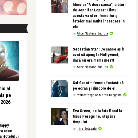
filmului “A doua șansă”, alături
de Jennifer Lopez: Filmul
acesta va oferi femeilor și
fetelor mai multă încredere în
ele
de
Alice Năstase Buciuta
Sebastian Stan: Ce șanse aș fi
avut să ajung la Hollywood,
dacă nu era mama mea?!
de
Alice Năstase Buciuta
Gal Gadot – femeia fantastică
ic al
pe ecran și dincolo de el
nia pe
de
revistatango.ro Marea Dragoste
 2026
Eva Green, de la fata Bond la
Miss Peregrine, stăpâna
timpului
 Happy
de
Irina Botezatu
ra aduc
sa Hotelului