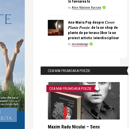
în favoarea ta
de
Alice Năstase Buciuta
Ana-Maria Pop despre 𝐶𝑜𝑣𝑜𝑟
𝑃𝑙𝑎𝑛𝑡𝑒 𝑃𝑜𝑒𝑧𝑖𝑒: de la un shop de
plante de pe terasa Obor la un
proiect artistic interdisciplinar
de
revistatango
CEA MAI FRUMOASA POEZIE
CEA MAI FRUMOASA POEZIE
Maxim Radu Niculai – Sens