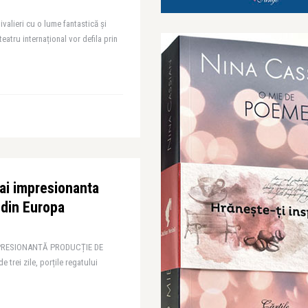
valieri cu o lume fantastică și
eatru internațional vor defila prin
i impresionanta
 din Europa
MPRESIONANTĂ PRODUCȚIE DE
 trei zile, porțile regatului