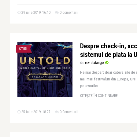
29 iulie 2019, 16:10
0 Comentarii
Despre check-in, acce
STIRI
sistemul de plata la
de
revistatango
Ne mai despart doar câteva zile de e
mai mari festivaluri din Europa, UN
posesorilor ..
CITEȘTE ÎN CONTINUARE
25 iulie 2019, 18:27
0 Comentarii