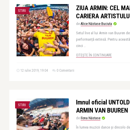
ZIUA ARMIN: CEL MA
STIRI
CARIERA ARTISTULU
de
Alice Năstase Buciuta
Setul live al lui Armin van Buuren d
performanță extinsă. Pentru această
cinci ..
CITEȘTE ÎN CONTINUARE
12 iulie 2019, 19:04
0 Comentarii
Imnul oficial UNTOL
STIRI
ARMIN VAN BUUREN
de
Ilona Năstase
În lumea muzicii dance și dincolo d