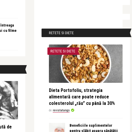
 întreaga
ui cu filme
RETETE SI DIETE
RETETE SI DIETE
Dieta Portofoliu, strategia
alimentară care poate reduce
colesterolul „rău” cu până la 30%
de
revistatango
Beneficiile suplimentelor
ută de
pentru slăbit asupra sănătății