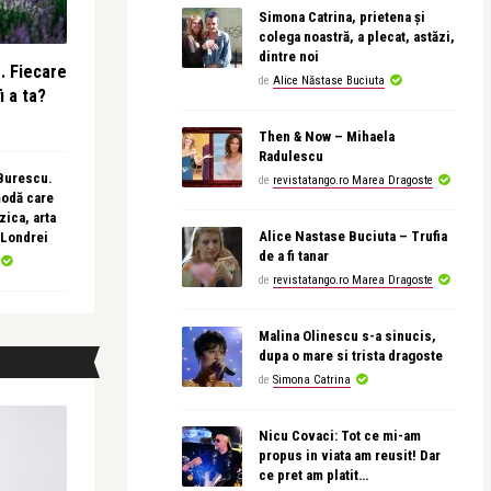
Simona Catrina, prietena și
colega noastră, a plecat, astăzi,
dintre noi
e. Fiecare
de
Alice Năstase Buciuta
i a ta?
Then & Now – Mihaela
Radulescu
 Burescu.
de
revistatango.ro Marea Dragoste
modă care
ica, arta
Alice Nastase Buciuta – Trufia
 Londrei
de a fi tanar
de
revistatango.ro Marea Dragoste
Malina Olinescu s-a sinucis,
dupa o mare si trista dragoste
de
Simona Catrina
Nicu Covaci: Tot ce mi-am
propus in viata am reusit! Dar
ce pret am platit…