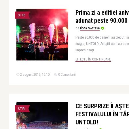
Prima zi a editiei an
STIRI
adunat peste 90.000 
de
Ilona Năstase
Peste 90.000 de oameni au trecut, în
magie, UNTOLD. Artiștii care au conc
impresionați ..
CITEȘTE ÎN CONTINUARE
2 august 2019, 16:10
0 Comentarii
CE SURPRIZE ÎI AȘT
STIRI
FESTIVALULUI ÎN T
UNTOLD!