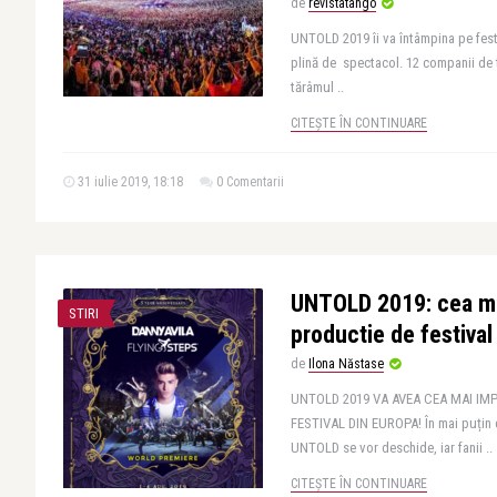
de
revistatango
UNTOLD 2019 îi va întâmpina pe festi
plină de spectacol. 12 companii de t
tărâmul ..
CITEȘTE ÎN CONTINUARE
31 iulie 2019, 18:18
0 Comentarii
UNTOLD 2019: cea ma
STIRI
productie de festival
de
Ilona Năstase
UNTOLD 2019 VA AVEA CEA MAI I
FESTIVAL DIN EUROPA! În mai puțin de
UNTOLD se vor deschide, iar fanii ..
CITEȘTE ÎN CONTINUARE