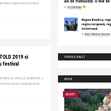
ani de frumusețe. O mie d
ea dintre regele muzicii trance,
de
revistatango
Regina Boudica, regin
regina curajoasă, reg
victorioasă
de
Alice Năstase Buciuta
NTOLD 2019 si
OPERA ȘI BALET
u festival
NSTAGE-UL UNTOLD, DUMINICĂ, 4
MODA
dintre cei mai așteptați artiști
ADVERT