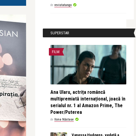
de
revistatango
SUPERSTAR
FILM
Ana Ularu, actrița româncă
multipremiată internațional, joacă în
serialul nr. 1 al Amazon Prime, The
Power/Puterea
de
Ilona Năstase
Vanessa Hudgens, vedetă a