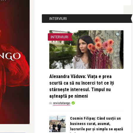
INTERVIURI
INTERVIURI
Alexandra Văduva: Viața e prea
scurtă ca să nu încerci tot ce îți
stârnește interesul. Timpul nu
așteaptă pe nimeni
de
revistatango
Cosmin Filipaș: Când susții un
business curat, asumat,
lucrurile pur și simplu se așază