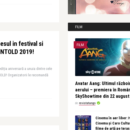
FILM
sul in festival si
FILM
 UNTOLD 2019!
diția aniversară a unuia dintre cele
TOLD! Organizatorii le recomandă
Avatar Aang: Ultimul războin
aerului – premiera în Româ
SkyShowtime din 22 august
de
revistatango
Cinema în aer liber:
Cinema și Caro Cultu
filme de artă pe tera