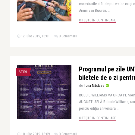
conexiunile atât de puternice ca și c
Armin van Buuren, ..
CITEȘTE ÎN CONTINUARE
12 iulie 2019, 18:01
0 Comentarii
Programul pe zile U
STIRI
biletele de o zi pentr
de
Ilona Năstase
ROBBIE WILLIAMS VA URCA PE MAI
AUGUST! AFLĂ Robbie Williams, unul 
pentru ediția aniversară ..
CITEȘTE ÎN CONTINUARE
10 iulie 2019, 18:09
0 Comentarii