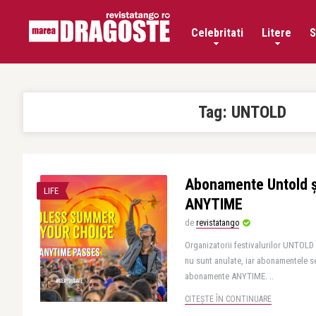
Celebritati
Litere
S
Tag:
UNTOLD
Abonamente Untold ș
LIFE
ANYTIME
de
revistatango
Organizatorii festivalurilor UNTOLD
nu sunt anulate, iar abonamentele s
abonamente ANYTIME. ..
CITEȘTE ÎN CONTINUARE