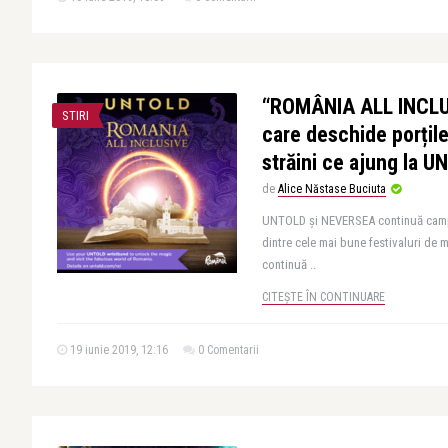
“ROMÂNIA ALL INCLU
STIRI
care deschide porțile
străini ce ajung la
de
Alice Năstase Buciuta
UNTOLD și NEVERSEA continuă campa
dintre cele mai bune festivaluri de 
continuă ..
CITEȘTE ÎN CONTINUARE
19 iunie 2019, 12:16
0 Comentarii