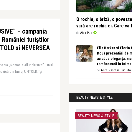
O rochie, o briză, o povest
vară are rochia ei. Care va f
SIVE” – campania
de
Alex Pub
 României turiștilor
 UNTOLD si NEVERSEA
Ella Barker și Florin
Două prezentări de 
au adus eleganța, muz
românească în inima
nia „Romania All Inclusive”. Unul
de
Alice Năstase Buciuta
muzică din lume, UNTOLD, își
BEAUTY NEWS & STYLE
BEAUTY NEWS & STYLE