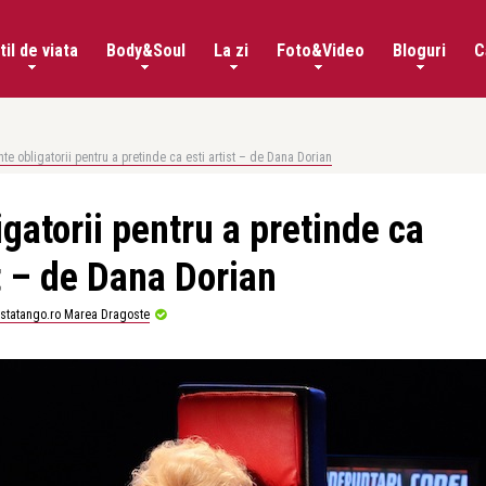
til de viata
Body&Soul
La zi
Foto&Video
Bloguri
C
te obligatorii pentru a pretinde ca esti artist – de Dana Dorian
gatorii pentru a pretinde ca
st – de Dana Dorian
istatango.ro Marea Dragoste