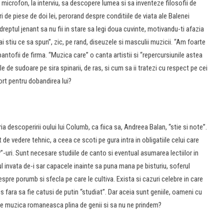
 microfon, la interviu, sa descopere lumea si sa inventeze filosofii de
i de piese de doi lei, perorand despre conditiile de viata ale Balenei
reptul jenant sa nu fii in stare sa legi doua cuvinte, motivandu-ti afazia
ai stiu ce sa spun”, zic, pe rand, diseuzele si masculii muzicii. “Am foarte
pantofii de firma. “Muzica care” o canta artistii si “repercursiunile astea
de sudoare pe sira spinarii, de ras, si cum sa ii tratezi cu respect pe cei
fort pentru dobandirea lui?
 descoperirii oului lui Columb, ca fiica sa, Andreea Balan, “stie si note”.
ct de vedere tehnic, a ceea ce scoti pe gura intra in obligatiile celui care
”-uri. Sunt necesare studiile de canto si eventual asumarea lectiilor in
ul invata de-i sar capacele inainte sa puna mana pe bisturiu, soferul
espre porumb si sfecla pe care le cultiva. Exista si cazuri celebre in care
s fara sa fie catusi de putin “studiat”. Dar aceia sunt geniile, oameni cu
 fie muzica romaneasca plina de genii si sa nu ne prindem?