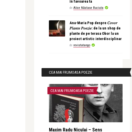
în favoarea ta
de
Alice Năstase Buciuta
Ana-Maria Pop despre 𝐶𝑜𝑣𝑜𝑟
𝑃𝑙𝑎𝑛𝑡𝑒 𝑃𝑜𝑒𝑧𝑖𝑒: de la un shop de
plante de pe terasa Obor la un
proiect artistic interdisciplinar
de
revistatango
CEA MAI FRUMOASA POEZIE
CEA MAI FRUMOASA POEZIE
Maxim Radu Niculai – Sens