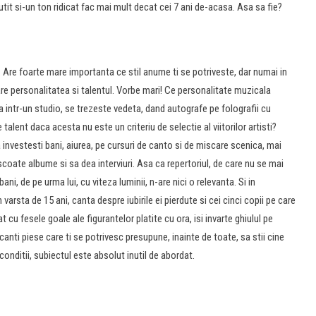
utit si-un ton ridicat fac mai mult decat cei 7 ani de-acasa. Asa sa fie?
i. Are foarte mare importanta ce stil anume ti se potriveste, dar numai in
are personalitatea si talentul. Vorbe mari! Ce personalitate muzicala
a intr-un studio, se trezeste vedeta, dand autografe pe folografii cu
lent daca acesta nu este un criteriu de selectie al viitorilor artisti?
investesti bani, aiurea, pe cursuri de canto si de miscare scenica, mai
 scoate albume si sa dea interviuri. Asa ca repertoriul, de care nu se mai
i, de pe urma lui, cu viteza luminii, n-are nici o relevanta. Si in
varsta de 15 ani, canta despre iubirile ei pierdute si cei cinci copii pe care
at cu fesele goale ale figurantelor platite cu ora, isi invarte ghiulul pe
anti piese care ti se potrivesc presupune, inainte de toate, sa stii cine
 conditii, subiectul este absolut inutil de abordat.