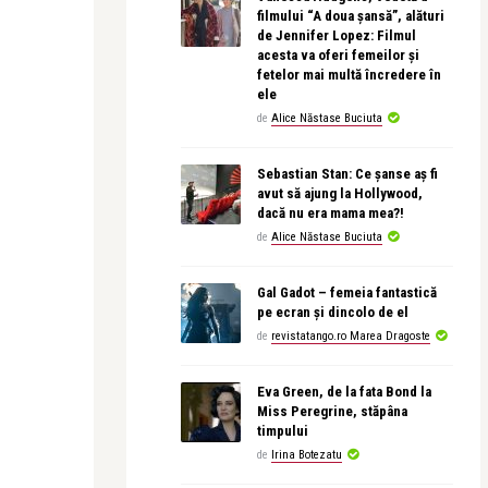
filmului “A doua șansă”, alături
de Jennifer Lopez: Filmul
acesta va oferi femeilor și
fetelor mai multă încredere în
ele
de
Alice Năstase Buciuta
Sebastian Stan: Ce șanse aș fi
avut să ajung la Hollywood,
dacă nu era mama mea?!
de
Alice Năstase Buciuta
Gal Gadot – femeia fantastică
pe ecran și dincolo de el
de
revistatango.ro Marea Dragoste
Eva Green, de la fata Bond la
Miss Peregrine, stăpâna
timpului
de
Irina Botezatu