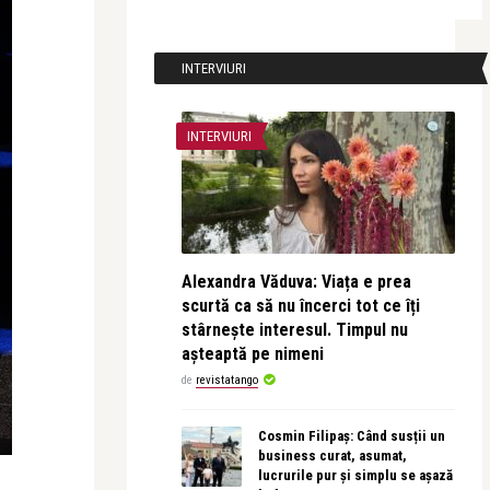
INTERVIURI
INTERVIURI
Alexandra Văduva: Viața e prea
scurtă ca să nu încerci tot ce îți
stârnește interesul. Timpul nu
așteaptă pe nimeni
de
revistatango
Cosmin Filipaș: Când susții un
business curat, asumat,
lucrurile pur și simplu se așază