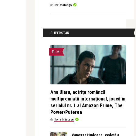
de
revistatango
SUPERSTAR
FILM
Ana Ularu, actrița româncă
multipremiată internațional, joacă în
serialul nr. 1 al Amazon Prime, The
Power/Puterea
de
Ilona Năstase
Vanessa Hudgens, vedetă a