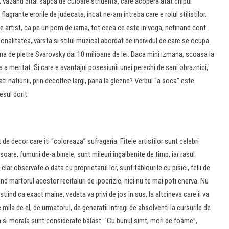
i, vazand ditai sapca de culoare stridenta, care acopera atat chipul
 flagrante erorile de judecata, incat ne-am intreba care e rolul stilistilor.
artist, ca pe un pom de iarna, tot ceea ce este in voga, netinand cont
onalitatea, varsta si stilul muzical abordat de individul de care se ocupa.
ina de pietre Svarovsky dai 10 milioane de lei. Daca mini izmana, scoasa la
a a meritat. Si care e avantajul posesiunii unei perechi de sani obraznici,
rati natiunii, prin decoltee largi, pana la glezne? Verbul “a soca” este
esul dorit.
de decor care iti “coloreaza” sufrageria. Fitele artistilor sunt celebri
oare, fumurii de-a binele, sunt mileuri ingalbenite de timp, iar rasul
lar observate o data cu proprietarul lor, sunt tablourile cu pisici, felii de
d martorul acestor recitaluri de ipocrizie, nici nu te mai poti enerva. Nu
ind ca exact maine, vedeta va privi de jos in sus, la altcineva care ii va
 mila de el, de urmatorul, de generatii intregi de absolventi la cursurile de
a si morala sunt considerate balast. “Cu bunul simt, mori de foame”,