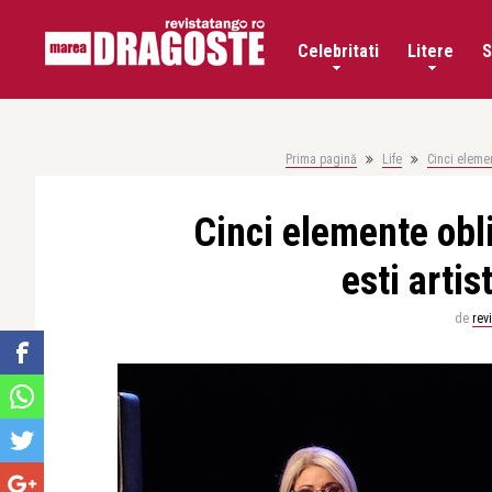
Celebritati
Litere
S
Prima pagină
Life
Cinci elemen
Cinci elemente obli
esti arti
de
rev