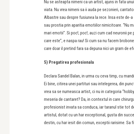
Nu se asteapta nimeni ca un artist, ajuns in fata unui
viata. Nu vrea nimeni sa ii auda pe sezonieri, cantator
Albastre sau despre fusiunea la rece. Insa este de-a d
sau prostia prin aparitia emotiilor nimicitoare. “Nu m
mari emotii”. Si poc!, poc!, auzi cum cad neuronii pe 
care este”, e naspa rau! Si cum sa nu facem brobonele 
care doar il pretind fara sa depuna nici un gram de e
5) Pregatirea profesionala
Declara Sandel Balan, in urma cu ceva timp, cu mandria
Ei bine, citirea unei partituri sau intelegerea, din pun
vrea sa se numeasca artist, ci nu in categoria “hobby
meseria de cantaret? Da, in contextul in care chirurg
profesionist invata sa conduca, iar taranul stie tot d
artistul, dotat cu un har exceptional, gusta din succe
destin, cu har iesit din comun, exceptii rarisime. Sa