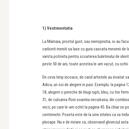
1) Vestimentatia
La Mamaia, prostul gust, sau neinspiratia, si-au facut
carlionti meniti sa lase cu gura cascata mesenii de la 
varsta potrivita pentru scoaterea buletinului de ide
peste 50 de ani, toate acestea le-am vazut, cu ochii no
De ceva timp incoace, de cand artistele au invatat s
Adica, un soi de alegere in pasi. Exemplu: la pagina 
18, alegem o pereche de blugi rupti, bleu, cu trei fer
31, de culoarea florii soarelui neculeasa, din combin
verzi, pe care le-am ochit la pagina 45. Ba chiar se 
centrimetri. Poseta este de la sine inteles ca va treb
pleoape. Nu e de mirare ca, observand ghiveciul ast