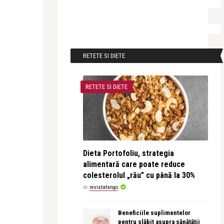
RETETE SI DIETE
RETETE SI DIETE
Dieta Portofoliu, strategia
alimentară care poate reduce
colesterolul „rău” cu până la 30%
de
revistatango
Beneficiile suplimentelor
pentru slăbit asupra sănătății