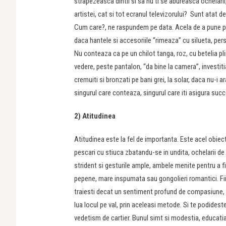
strapezeasca dintii si sa nu ti se abureasca ochelari
artistei, cat si tot ecranul televizorului? Sunt atat de
Cum care?, ne raspundem pe data. Acela de a pune pe 
daca hantele si accesoriile “rimeaza” cu silueta, pers
Nu conteaza ca pe un chilot tanga, roz, cu betelia pl
vedere, peste pantalon, “da bine la camera”, investiti
cremuiti si bronzati pe bani grei, la solar, daca nu-i a
singurul care conteaza, singurul care iti asigura succ
2) Atitudinea
Atitudinea este la fel de importanta. Este acel obiect 
pescari cu stiuca zbatandu-se in undita, ochelarii de s
strident si gesturile ample, ambele menite pentru a fi c
pepene, mare inspumata sau gongolieri romantici. Fiin
traiesti decat un sentiment profund de compasiune, sti
lua locul pe val, prin aceleasi metode. Si te podideste
vedetism de cartier. Bunul simt si modestia, educati