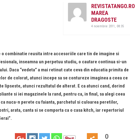
REVISTATANGO.RO
MAREA
DRAGOSTE
4 noiembrie 2011, 08:35
e o combinatie reusita intre accesoriile care tin de imagine si
rofesionala, inseamna un perpetuu studiu, o cautare continua si-un
ului. Daca “vedeta” a mai retinut cate ceva din educatia primita de
a celor de colorat, atunci incepe sa se contureze imaginea a ceea ce
 lipseste, atunci rezultatul de alterat. E ca atunci cand, dorind
liante si iei magazinele la rand, pentru ca, in final, sa alegi ceea
 ca nuca-n perete cu faianta, parchetul si culoarea peretilor,
ostri, arata, canta si se comporta ca o casa kitch, iar repertoriul
Serai”.
0