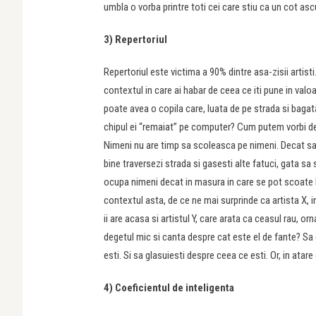
umbla o vorba printre toti cei care stiu ca un cot asc
3) Repertoriul
Repertoriul este victima a 90% dintre asa-zisii artist
contextul in care ai habar de ceea ce iti pune in valo
poate avea o copila care, luata de pe strada si bagat
chipul ei “remaiat” pe computer? Cum putem vorbi de ta
Nimeni nu are timp sa scoleasca pe nimeni. Decat sa 
bine traversezi strada si gasesti alte fatuci, gata sa
ocupa nimeni decat in masura in care se pot scoate ban
contextul asta, de ce ne mai surprinde ca artista X, in 
ii are acasa si artistul Y, care arata ca ceasul rau, orn
degetul mic si canta despre cat este el de fante? Sa c
esti. Si sa glasuiesti despre ceea ce esti. Or, in atare
4) Coeficientul de inteligenta