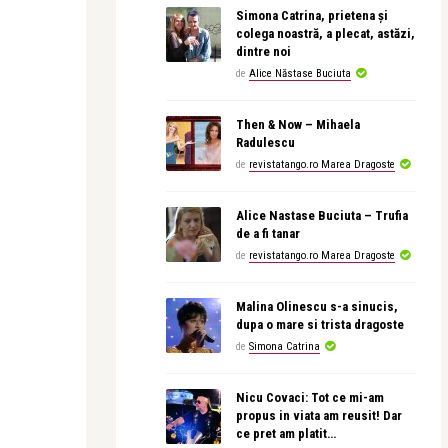
Simona Catrina, prietena și
colega noastră, a plecat, astăzi,
dintre noi
de
Alice Năstase Buciuta
Then & Now – Mihaela
Radulescu
de
revistatango.ro Marea Dragoste
Alice Nastase Buciuta – Trufia
de a fi tanar
de
revistatango.ro Marea Dragoste
Malina Olinescu s-a sinucis,
dupa o mare si trista dragoste
de
Simona Catrina
Nicu Covaci: Tot ce mi-am
propus in viata am reusit! Dar
ce pret am platit…