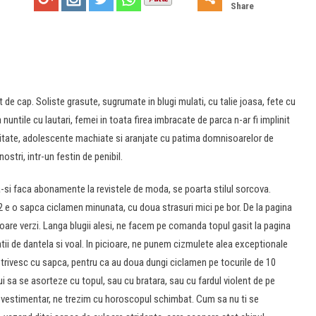
Share
 de cap. Soliste grasute, sugrumate in blugi mulati, cu talie joasa, fete cu
nuntile cu lautari, femei in toata firea imbracate de parca n-ar fi implinit
ntitate, adolescente machiate si aranjate cu patima domnisoarelor de
stri, intr-un festin de penibil.
a-si faca abonamente la revistele de moda, se poarta stilul sorcova.
12 e o sapca ciclamen minunata, cu doua strasuri mici pe bor. De la pagina
moare verzi. Langa blugii alesi, ne facem pe comanda topul gasit la pagina
atii de dantela si voal. In picioare, ne punem cizmulete alea exceptionale
potrivesc cu sapca, pentru ca au doua dungi ciclamen pe tocurile de 10
ui sa se asorteze cu topul, sau cu bratara, sau cu fardul violent de pe
a vestimentar, ne trezim cu horoscopul schimbat. Cum sa nu ti se