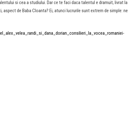
tului si cea a studiului. Dar ce te faci daca talentul e dramuit, livrat la
lti, aspect de Baba Cloanta? Ei, atunci lucrurile sunt extrem de simple: ne
el_alex_velea_randi_si_dana_dorian_consilieri_la_vocea_romaniei-