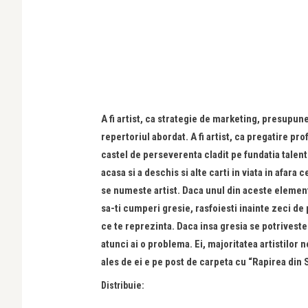
A fi artist, ca strategie de marketing, presupun
repertoriul abordat. A fi artist, ca pregatire p
castel de perseverenta cladit pe fundatia talent
acasa si a deschis si alte carti in viata in afar
se numeste artist. Daca unul din aceste elemente
sa-ti cumperi gresie, rasfoiesti inainte zeci de p
ce te reprezinta. Daca insa gresia se potriveste
atunci ai o problema. Ei, majoritatea artistilor n
ales de ei e pe post de carpeta cu “Rapirea din 
Distribuie: