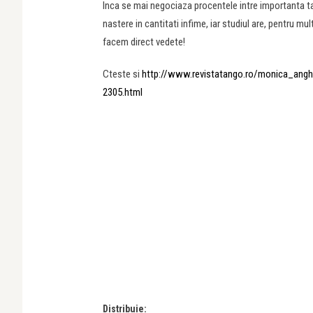
Inca se mai negociaza procentele intre importanta talen
nastere in cantitati infime, iar studiul are, pentru mu
facem direct vedete!
Cteste si
http://www.revistatango.ro/monica_angh
2305.html
Distribuie: