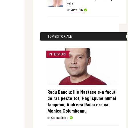
tale
de
Alex Pub
TOP EDITORIALE
INTERVIURI
Radu Banciu: Ilie Nastase s-a facut
de ras peste tot, Hagi spune numai
tampenii, Andreea Raicu era ca
Monica Columbeanu
de
Corina Stoica