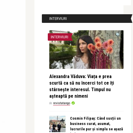
INTERVIURI
INTERVIURI
Alexandra Văduva: Viața e prea
scurtă ca să nu încerci tot ce îți
stârnește interesul. Timpul nu
așteaptă pe nimeni
de
revistatango
Cosmin Filipaș: Când susții un
business curat, asumat,
lucrurile pur și simplu se așază