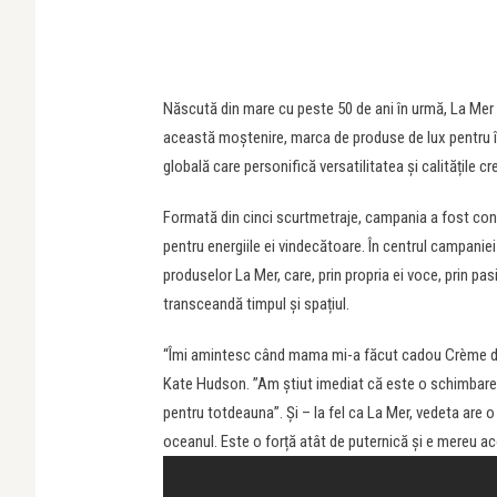
Născută din mare cu peste 50 de ani în urmă, La Mer a
această moștenire, marca de produse de lux pentru îngr
globală care personifică versatilitatea și calitățile c
Formată din cinci scurtmetraje, campania a fost conc
pentru energiile ei vindecătoare. În centrul campaniei
produselor La Mer, care, prin propria ei voce, prin pas
transceandă timpul și spațiul.
“Îmi amintesc când mama mi-a făcut cadou Crème de 
Kate Hudson. ”Am știut imediat că este o schimbare 
pentru totdeauna”. Și – la fel ca La Mer, vedeta ar
oceanul. Este o forță atât de puternică și e mereu aco