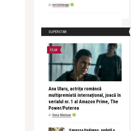
de
revistatango
SUPERSTAR
FILM
Ana Ularu, actrița româncă
multipremiată internațional, joacă în
serialul nr. 1 al Amazon Prime, The
Power/Puterea
de
Ilona Năstase
Vanessa Hudgens, vedetă a