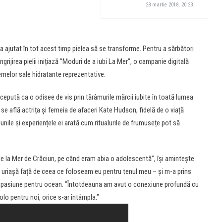
28 martie 2018, 20:23
 ajutat în tot acest timp pielea să se transforme. Pentru a sărbători
ijirea pielii inițiază ”Moduri de a iubi La Mer”, o campanie digitală
remelor sale hidratante reprezentative.
epută ca o odisee de vis prin tărâmurile mărcii iubite în toată lumea
 se află actrița și femeia de afaceri Kate Hudson, fidelă de o viață
iunile și experiențele ei arată cum ritualurile de frumusețe pot să
la Mer de Crăciun, pe când eram abia o adolescentă”, își amintește
uriașă față de ceea ce foloseam eu pentru tenul meu – și m-a prins
e o pasiune pentru ocean. ”Întotdeauna am avut o conexiune profundă cu
lo pentru noi, orice s-ar întâmpla.”