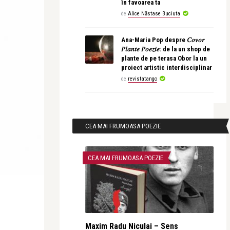
în favoarea ta
de
Alice Năstase Buciuta
Ana-Maria Pop despre 𝐶𝑜𝑣𝑜𝑟
𝑃𝑙𝑎𝑛𝑡𝑒 𝑃𝑜𝑒𝑧𝑖𝑒: de la un shop de
plante de pe terasa Obor la un
proiect artistic interdisciplinar
de
revistatango
CEA MAI FRUMOASA POEZIE
CEA MAI FRUMOASA POEZIE
Maxim Radu Niculai – Sens