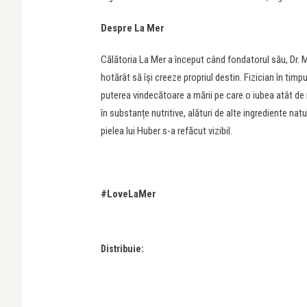
Despre La Mer
Călătoria La Mer a început când fondatorul său, Dr. Ma
hotărât să își creeze propriul destin. Fizician în timpu
puterea vindecătoare a mării pe care o iubea atât de
în substanțe nutritive, alături de alte ingrediente n
pielea lui Huber s-a refăcut vizibil.
#LoveLaMer
Distribuie: