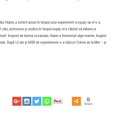
x Huber, a suferit arsuri în timpul unui experiment a eșuat, iar el s-a
l zilei, astronom și visător în timpul nopții, el a căutat să elibereze
 mult. Inspirat de lumea oceanului, Huber a fermentat alge marine, bogate
aturale. După 12 ani și 6000 de experimente s-a născut Crème de la Mer – și
0
Share