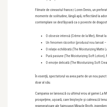
Filmate de cineastul francez Loren Denis, un preferat
momente de solitudine, lângă apă, reflectând la ado
contemplare se desfășoară ca o poveste de dragoste î
O obsesie intensă (Crème de la Mer), filmat 
Un fenomen răcoritor (produsul nou lansat – T
O relație echilibrată (The Moisturizing Matte L
Pură pasiune (The Moisturizing Soft Lotion), 
O emoție delicată (The Moisturizing Soft Cream
În esență, spectatorul va avea parte de un nou punct 
doar al său.
Campania se lansează cu ultimul erou al gamei La Mer
prospețime, ușoară, care liniștește și calmează tenul
regeneratoare ale faimoasei Miracle Broth, ingredient