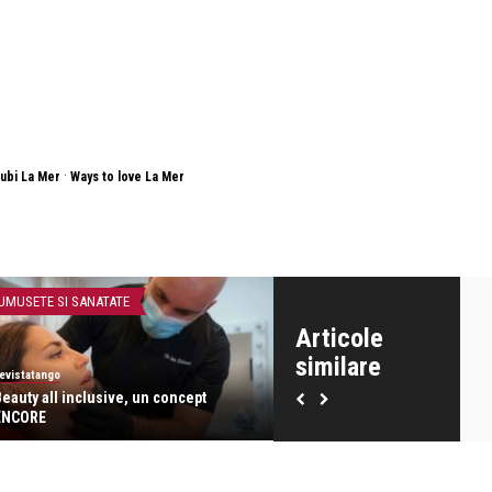
·
iubi La Mer
Ways to love La Mer
UMUSETE SI SANATATE
BEAUTY NEWS & STYLE
Articole
similare
evistatango
revistatango
Beauty all inclusive, un concept
Gerovital Must Have, cele ma
ENCORE
apreciate ingrediente cosm ..