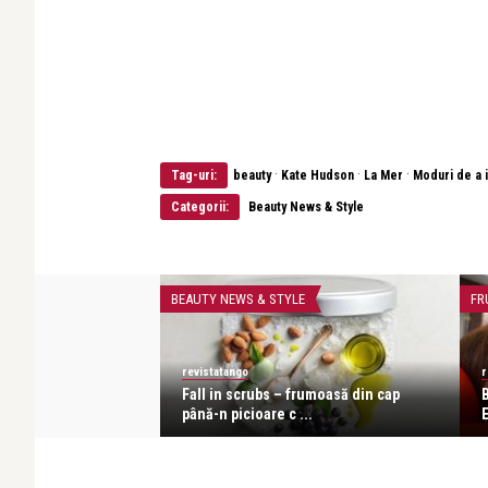
·
·
·
Tag-uri:
beauty
Kate Hudson
La Mer
Moduri de a 
Categorii:
Beauty News & Style
E
BEAUTY NEWS & STYLE
FR
revistatango
r
cep cu SPF!
Fall in scrubs – frumoasă din cap
până-n picioare c ...