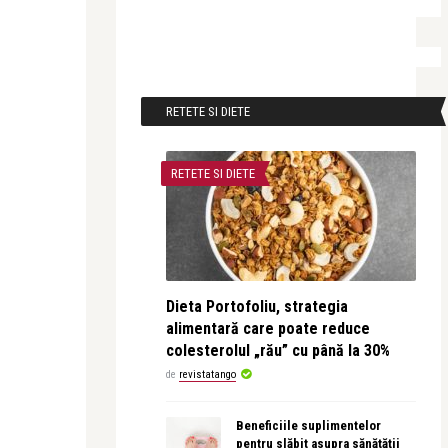
RETETE SI DIETE
RETETE SI DIETE
Dieta Portofoliu, strategia
alimentară care poate reduce
colesterolul „rău” cu până la 30%
de
revistatango
Beneficiile suplimentelor
pentru slăbit asupra sănătății