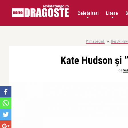
Celebritati
Litere
S
Prima pagină
Beauty News
Kate Hudson și ”
de
rev