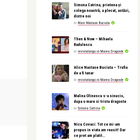
Simona Catrina, prietena și
colega noastră, a plecat, astăzi,
dintre noi
de
Alice Năstase Buciuta
Then & Now – Mihaela
Radulescu
de
revistatango.ro Marea Dragoste
Alice Nastase Buciuta – Trufia
de a fi tanar
de
revistatango.ro Marea Dragoste
BEAUTY NEWS & STYLE
Malina Olinescu s-a sinucis,
dupa o mare si trista dragoste
revistatango
de
Simona Catrina
i
AVON lansează noua gamă de îngrijire
.
a pielii OxyPure
Nicu Covaci: Tot ce mi-am
propus in viata am reusit! Dar
ce pret am platit…