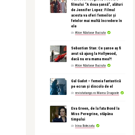
filmului “A doua șansă”, alături
de Jennifer Lopez: Filmul
acesta va oferi femeilor și
fetelor mai multă încredere în
ele
de
Alice Năstase Buciuta
Sebastian Stan: Ce șanse aș fi
avut să ajung la Hollywood,
dacă nu era mama mea?!
de
Alice Năstase Buciuta
Gal Gadot – femeia fantastică
pe ecran și dincolo de el
de
revistatango.ro Marea Dragoste
Eva Green, de la fata Bond la
Miss Peregrine, stăpâna
timpului
de
Irina Botezatu