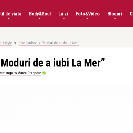
til de viata
Body&Soul
La zi
Foto&Video
Bloguri
C
 & Style
Kate Hudson și ”Moduri de a iubi La Mer”
Moduri de a iubi La Mer”
istatango.ro Marea Dragoste