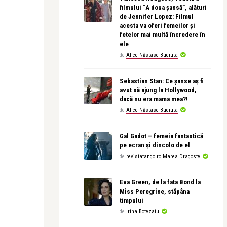
filmului “A doua șansă”, alături
de Jennifer Lopez: Filmul
acesta va oferi femeilor și
fetelor mai multă încredere în
ele
de
Alice Năstase Buciuta
Sebastian Stan: Ce șanse aș fi
avut să ajung la Hollywood,
dacă nu era mama mea?!
de
Alice Năstase Buciuta
Gal Gadot – femeia fantastică
pe ecran și dincolo de el
de
revistatango.ro Marea Dragoste
Eva Green, de la fata Bond la
Miss Peregrine, stăpâna
timpului
de
Irina Botezatu