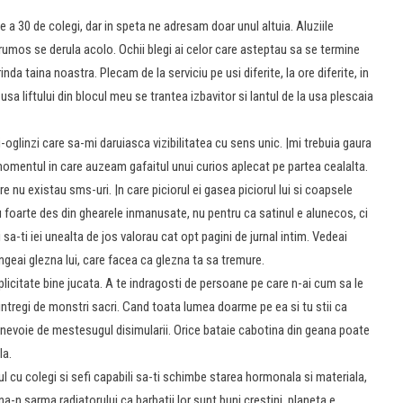
ile a 30 de colegi, dar in speta ne adresam doar unul altuia. Aluziile
umos se derula acolo. Ochii blegi ai celor care asteptau sa se termine
da taina noastra. Plecam de la serviciu pe usi diferite, la ore diferite, in
 usa liftului din blocul meu se trantea izbavitor si lantul de la usa plescaia
glinzi care sa-mi daruiasca vizibilitatea cu sens unic. |mi trebuia gaura
omentul in care auzeam gafaitul unui curios aplecat pe partea cealalta.
e nu existau sms-uri. |n care piciorul ei gasea piciorul lui si coapsele
pau foarte des din ghearele inmanusate, nu pentru ca satinul e alunecos, ci
sa-ti iei unealta de jos valorau cat opt pagini de jurnal intim. Vedeai
ingeai glezna lui, care facea ca glezna ta sa tremure.
licitate bine jucata. A te indragosti de persoane pe care n-ai cum sa le
 intregi de monstri sacri. Cand toata lumea doarme pe ea si tu stii ca
 nevoie de mestesugul disimularii. Orice bataie cabotina din geana poate
la.
rtul cu colegi si sefi capabili sa-ti schimbe starea hormonala si materiala,
-n sarma radiatorului ca barbatii lor sunt buni crestini, planeta e