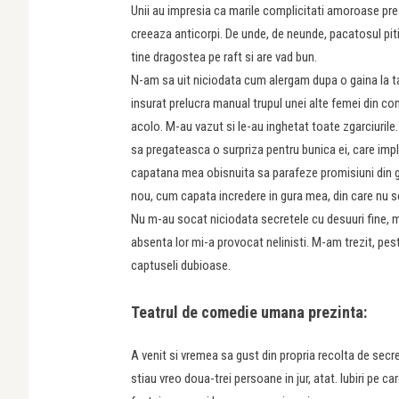
Unii au impresia ca marile complicitati amoroase pre
creeaza anticorpi. De unde, de neunde, pacatosul piti
tine dragostea pe raft si are vad bun.
N-am sa uit niciodata cum alergam dupa o gaina la t
insurat prelucra manual trupul unei alte femei din c
acolo. M-au vazut si le-au inghetat toate zgarciurile
sa pregateasca o surpriza pentru bunica ei, care impl
capatana mea obisnuita sa parafeze promisiuni din g
nou, cum capata incredere in gura mea, din care nu sc
Nu m-au socat niciodata secretele cu desuuri fine,
absenta lor mi-a provocat nelinisti. M-am trezit, peste
captuseli dubioase.
Teatrul de comedie umana prezinta:
A venit si vremea sa gust din propria recolta de secret
stiau vreo doua-trei persoane in jur, atat. Iubiri pe c