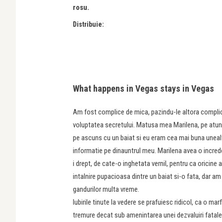
rosu.
Distribuie:
What happens in Vegas stays in Vegas
Am fost complice de mica, pazindu-le altora compli
voluptatea secretului. Matusa mea Marilena, pe atunci
pe ascuns cu un baiat si eu eram cea mai buna unealt
informatie pe dinauntrul meu. Marilena avea o incred
i drept, de cate-o inghetata vernil, pentru ca oricine
intalnire pupacioasa dintre un baiat si-o fata, dar 
gandurilor multa vreme.
Iubirile tinute la vedere se prafuiesc ridicol, ca o ma
tremure decat sub amenintarea unei dezvaluiri fatale