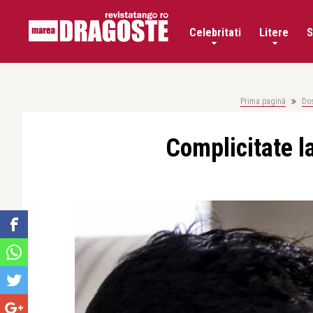
Celebritati
Litere
S
Prima pagină
Do
Complicitate l