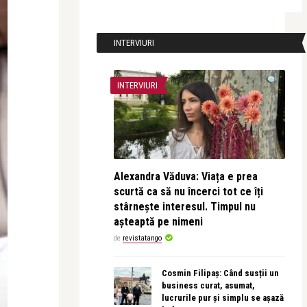
INTERVIURI
INTERVIURI
Alexandra Văduva: Viața e prea
scurtă ca să nu încerci tot ce îți
stârnește interesul. Timpul nu
așteaptă pe nimeni
de
revistatango
Cosmin Filipaș: Când susții un
business curat, asumat,
lucrurile pur și simplu se așază