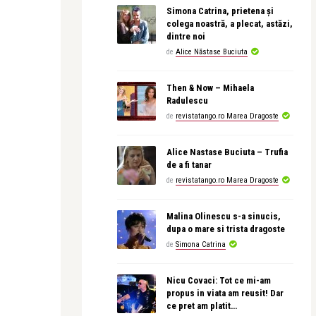
Simona Catrina, prietena și
colega noastră, a plecat, astăzi,
dintre noi
de
Alice Năstase Buciuta
Then & Now – Mihaela
Radulescu
de
revistatango.ro Marea Dragoste
Alice Nastase Buciuta – Trufia
de a fi tanar
de
revistatango.ro Marea Dragoste
Malina Olinescu s-a sinucis,
dupa o mare si trista dragoste
de
Simona Catrina
Nicu Covaci: Tot ce mi-am
propus in viata am reusit! Dar
ce pret am platit…