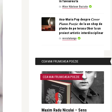
în favoarea ta
de
Alice Năstase Buciuta
Ana-Maria Pop despre 𝐶𝑜𝑣𝑜𝑟
𝑃𝑙𝑎𝑛𝑡𝑒 𝑃𝑜𝑒𝑧𝑖𝑒: de la un shop de
plante de pe terasa Obor la un
proiect artistic interdisciplinar
de
revistatango
CEA MAI FRUMOASA POEZIE
CEA MAI FRUMOASA POEZIE
Maxim Radu Niculai – Sens