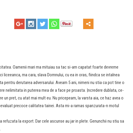
citatea. Oamenii mari ma mituiau sa tac si-am capatat foarte devreme
 liceeanca, ma cara, slava Domnului, cu ea in oras, fiindca se intalnea
a pentru derutarea adversarului. Aveam 5 ani, nimeni nu stia ca pot tine o
ere nelimitata in puterea mea de a face pe proasta. |ncredere dublata, ce-
 are un pret, cu atat mai mult eu. Nu pricepeam, la varsta aia, ce haz avea o
am evaluat precoce calitatea tainei. Asta mi-a ramas spanzurata-n motul
rfa refuzata la export. Dar cele ascunse au jar in plete. Genunchii nu stiu sa
.