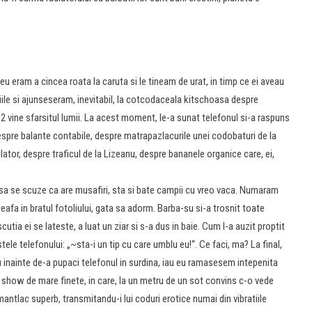
 eu eram a cincea roata la caruta si le tineam de urat, in timp ce ei aveau
iile si ajunseseram, inevitabil, la cotcodaceala kitschoasa despre
12 vine sfarsitul lumii. La acest moment, le-a sunat telefonul si-a raspuns
 despre balante contabile, despre matrapazlacurile unei codobaturi de la
lator, despre traficul de la Lizeanu, despre bananele organice care, ei,
loc sa se scuze ca are musafiri, sta si bate campii cu vreo vaca. Numaram
fa in bratul fotoliului, gata sa adorm. Barba-su si-a trosnit toate
cutia ei se lateste, a luat un ziar si s-a dus in baie. Cum l-a auzit proptit
tele telefonului: „~sta-i un tip cu care umblu eu!“. Ce faci, ma? La final,
u inainte de-a pupaci telefonul in surdina, iau eu ramasesem intepenita
show de mare finete, in care, la un metru de un sot convins c-o vede
antlac superb, transmitandu-i lui coduri erotice numai din vibratiile