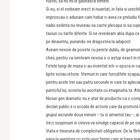
fustei, sa nu mi le gaseasca nimeni.
Si eu, si el vorbeam erect si nuantat, in fata si urech
improscau o adunare care habar n-avea ce preludiu fr
naibii sedinta nu reuseau sa caste pleoapa si sa cuprin
taxiuri cu tarife diferite. Si ne revedeam abia dupa ce
pe dinauntru, punandu-ne dragostea la adapost.
Aveam nevoie de posete cu perete dublu, de geamuri-o
cheii, pentru ca simteam nevoia s-o astup exact in m
Fetele lungi de masa s-au inventat intr-o epoca in car
lipite scriau istorie. Vremuri in care furculitele sca
pentru acele trei sau patru secunde in care te aplecai 
pantoful lui, soseta lui asortata cu imaginatia ta. At
Niciun gen dramatic nu e atat de productiv ca o comp
declari public e o scoala de actorie care da promotii
grupul ascunde doua minuni – tu si amantul tau –, ai
trezi suspiciuni si cineva va smulge capacul de pe oa
Viata e treierata de complicitati obligatorii. De la fli
pana la aventura cu sotii unor femei care ar baga mana