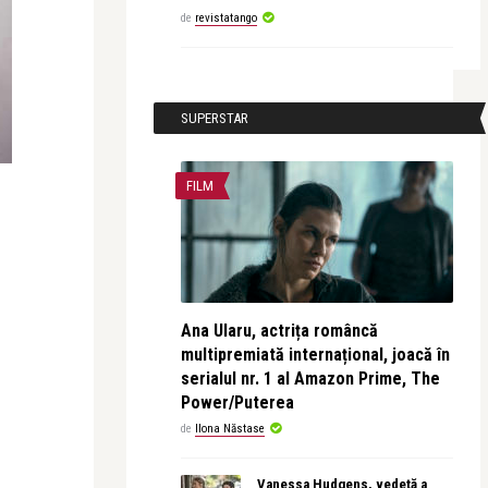
de
revistatango
SUPERSTAR
FILM
Ana Ularu, actrița româncă
multipremiată internațional, joacă în
serialul nr. 1 al Amazon Prime, The
Power/Puterea
de
Ilona Năstase
Vanessa Hudgens, vedetă a