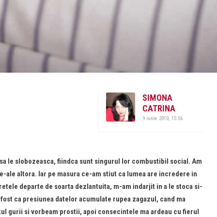
SIMONA
CATRINA
9 iunie 2010, 15:56
 sa le slobozeasca, fiindca sunt singurul lor combustibil social. Am
e-ale altora. Iar pe masura ce-am stiut ca lumea are incredere in
etele departe de soarta dezlantuita, m-am indarjit in a le stoca si-
a fost ca presiunea datelor acumulate rupea zagazul, cand ma
ul gurii si vorbeam prostii, apoi consecintele ma ardeau cu fierul