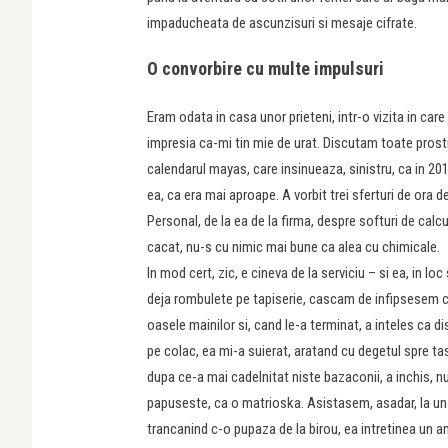
impaducheata de ascunzisuri si mesaje cifrate.
O convorbire cu multe impulsuri
Eram odata in casa unor prieteni, intr-o vizita in care
impresia ca-mi tin mie de urat. Discutam toate prost
calendarul mayas, care insinueaza, sinistru, ca in 20
ea, ca era mai aproape. A vorbit trei sferturi de ora
Personal, de la ea de la firma, despre softuri de calcu
cacat, nu-s cu nimic mai bune ca alea cu chimicale.
In mod cert, zic, e cineva de la serviciu – si ea, in 
deja rombulete pe tapiserie, cascam de infipsesem cea
oasele mainilor si, cand le-a terminat, a inteles ca dis
pe colac, ea mi-a suierat, aratand cu degetul spre tas
dupa ce-a mai cadelnitat niste bazaconii, a inchis, n
papuseste, ca o matrioska. Asistasem, asadar, la un 
trancanind c-o pupaza de la birou, ea intretinea un am