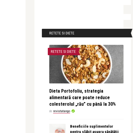
RETETE SI DIETE
RETETE SI DIETE
Dieta Portofoliu, strategia
alimentară care poate reduce
colesterolul „rău” cu până la 30%
de
revistatango
Beneficiile suplimentelor
pentru slăbit asupra sănătății