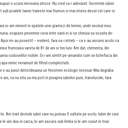
supun o uzura nervoasa atroce. Nu cred ca-i adevarat. Secretele iubirii
t sub poalele tainei traieste mai frumos si mai intens decat cel care-si
ara si-am nimerit in spatele unei gramezi de lemne, unde vecinul meu
omuna; scapase pesemne ceva intre sanii ei si se chinuia sa scoata de-
. Apoi mi-au povestit – evident, fara sa-i intreb – ca s-au ascuns acolo ca
inea frumoasa varsta de 81 de ani si trei luni. Am dat, clementa, din
ama codoselilor nobile. Si i-am simtit pe-amandoi cum se lichefiaza din
apa nimic nevamuit de filtrul complicitatii.
 mi s-au parut dintotdeauna un fenomen ecologic necesar. Mai degraba
 ani, ca nu stiu sa ma port in preajma iubirilor pure, translucide, fara
e. Am trait destule iubiri care nu puteau fi saltate pe soclu. Iubiri de care
are le-am dus in carca, le-am ascuns sub limba si le-am cusut in tivul