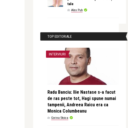
tale
de
Alex Pub
TOP EDITORIALE
INTERVIURI
Radu Banciu: Ilie Nastase s-a facut
de ras peste tot, Hagi spune numai
tampenii, Andreea Raicu era ca
Monica Columbeanu
de
Corina Stoica