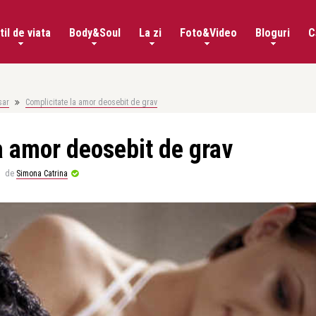
til de viata
Body&Soul
La zi
Foto&Video
Bloguri
C
sar
Complicitate la amor deosebit de grav
a amor deosebit de grav
de
Simona Catrina