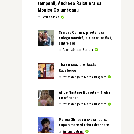
tampenii, Andreea Raicu era ca
Monica Columbeanu
de
Corina Stoica
Simona Catrina, prietena și
colega noastră, a plecat, astăzi,
dintre noi
de
Alice Năstase Buciuta
Then & Now – Mihaela
Radulescu
de
revistatango.ro Marea Dragoste
Alice Nastase Buciuta – Trufia
de a fi tanar
de
revistatango.ro Marea Dragoste
Malina Olinescu s-a sinucis,
dupa o mare si trista dragoste
de
Simona Catrina