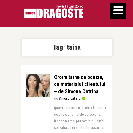
Tag:
taina
Croim taine de ocazie,
cu materialul clientului
– de Simona Catrina
de
Simona Catrina
Ipocrizia unora m-a adus în starea
de a le citi jurnalele pe ascuns,
fiindcă nu mai puteam birui altfel
senzația că ei sunt fără cusur, iar