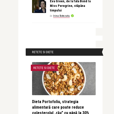
Eva Green, de la fata Bond la
Miss Peregrine, stăpâna
timpului
de
Irina Botezatu
RETETE SI DIETE
RETETE SI DIETE
Dieta Portofoliu, strategia
alimentară care poate reduce
colesterolul „rău” cu până la 30%