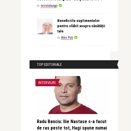
de
revistatango
Beneficiile suplimentelor
pentru slăbit asupra sănătății
tale
de
Alex Pub
TOP EDITORIALE
INTERVIURI
Radu Banciu: Ilie Nastase s-a facut
de ras peste tot, Hagi spune numai