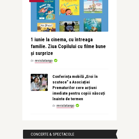
1 iunie la cinema, cu întreaga
familie. Ziua Copilului cu filme bune
și surprize
de
revistatango
Conferința mobilă „Eroi în
scutece” a Asociației
Prematurilor cere acțiuni
imediate pentru copiii născuți
înainte de termen
de
revistatango
CONCERTE & SPECTACOLE