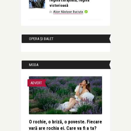
regina curajoasă, regina
victorioasă
de
Alice Năstase Buciuta
OPERA ȘI BALET
MODA
ADVERT
O rochie, o briză, o poveste. Fiecare
vară are rochia ei. Care va fi a ta?