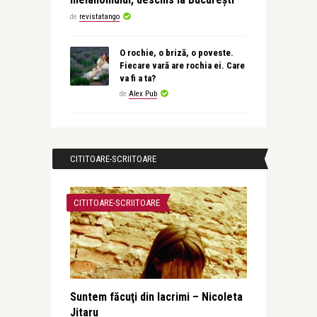
de
revistatango
O rochie, o briză, o poveste.
Fiecare vară are rochia ei. Care
va fi a ta?
de
Alex Pub
CITITOARE-SCRIITOARE
CITITOARE-SCRIITOARE
Suntem făcuţi din lacrimi – Nicoleta
Jitaru