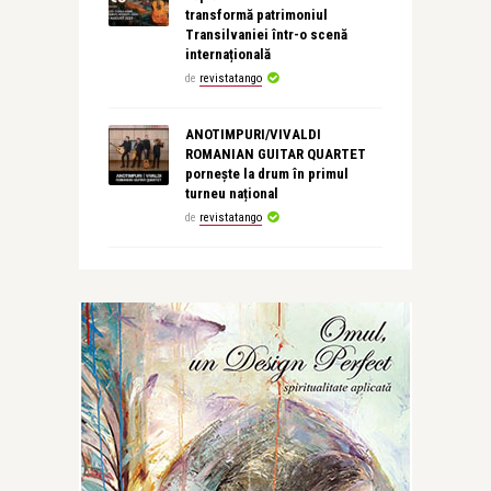
transformă patrimoniul
Transilvaniei într-o scenă
internațională
de
revistatango
ANOTIMPURI/VIVALDI
ROMANIAN GUITAR QUARTET
pornește la drum în primul
turneu național
de
revistatango