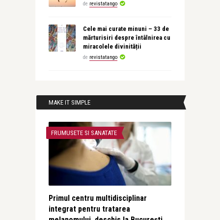
de
revistatango
Cele mai curate minuni – 33 de
mărturisiri despre întâlnirea cu
miracolele divinității
de
revistatango
MAKE IT SIMPLE
FRUMUSETE SI SANATATE
Primul centru multidisciplinar
integrat pentru tratarea
melanomului, deschis la București