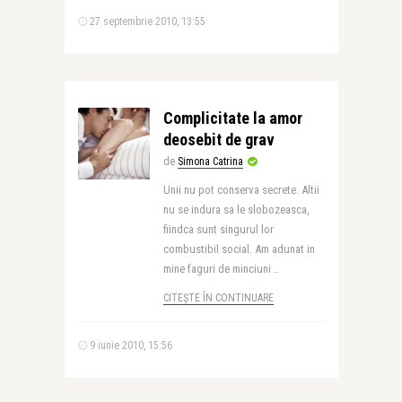
27 septembrie 2010, 13:55
Complicitate la amor
deosebit de grav
de
Simona Catrina
Unii nu pot conserva secrete. Altii
nu se indura sa le slobozeasca,
fiindca sunt singurul lor
combustibil social. Am adunat in
mine faguri de minciuni ..
CITEȘTE ÎN CONTINUARE
9 iunie 2010, 15:56