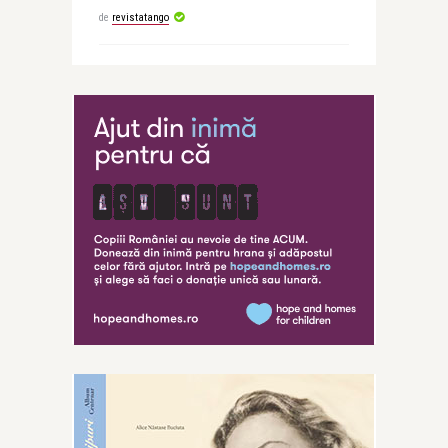
de
revistatango