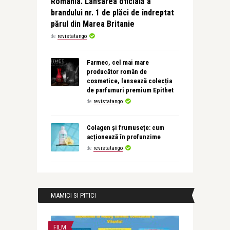
România. Lansarea oficială a
brandului nr. 1 de plăci de îndreptat
părul din Marea Britanie
de
revistatango
Farmec, cel mai mare
producător român de
cosmetice, lansează colecția
de parfumuri premium Epithet
de
revistatango
Colagen și frumusețe: cum
acționează în profunzime
de
revistatango
MAMICI SI PITICI
FILM