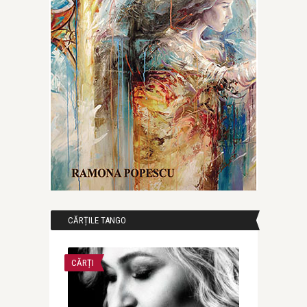
CĂRȚILE TANGO
CĂRȚI