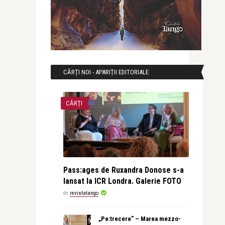
CĂRȚI NOI - APARIȚII EDITORIALE
CĂRȚI
Pass:ages de Ruxandra Donose s-a
lansat la ICR Londra. Galerie FOTO
de
revistatango
„Pe:trecere” – Marea mezzo-