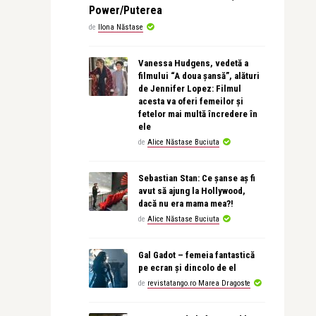
Power/Puterea
de
Ilona Năstase
Vanessa Hudgens, vedetă a
filmului “A doua șansă”, alături
de Jennifer Lopez: Filmul
acesta va oferi femeilor și
fetelor mai multă încredere în
ele
de
Alice Năstase Buciuta
Sebastian Stan: Ce șanse aș fi
avut să ajung la Hollywood,
dacă nu era mama mea?!
de
Alice Năstase Buciuta
Gal Gadot – femeia fantastică
pe ecran și dincolo de el
de
revistatango.ro Marea Dragoste