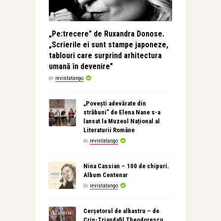
„Pe:trecere” de Ruxandra Donose.
„Scrierile ei sunt stampe japoneze,
tablouri care surprind arhitectura
umană în devenire”
de
revistatango
„Povești adevărate din
străbuni” de Elena Nane s-a
lansat la Muzeul Național al
Literaturii Române
de
revistatango
Nina Cassian – 100 de chipuri.
Album Centenar
de
revistatango
Cerșetorul de albastru – de
Crin-Triandafil Theodorescu