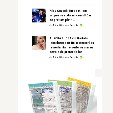
Nicu Covaci: Tot ce mi-am
propus in viata am reusit! Dar
ce pret am platit…
de
Alice Năstase Buciuta
AURORA LIICEANU: Barbatii
inca doresc sa fie protectori cu
femeile, dar femeile nu mai au
nevoie de protectia lor
de
Alice Năstase Buciuta