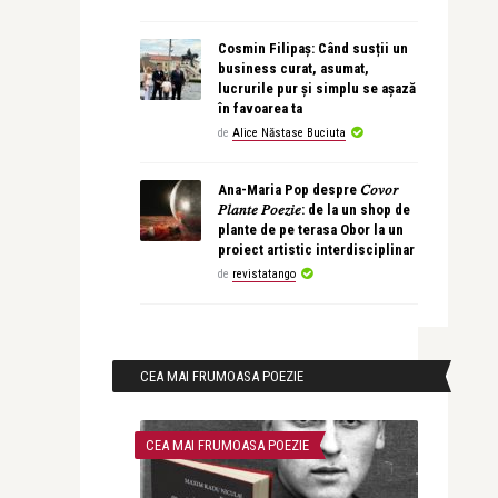
Cosmin Filipaș: Când susții un
business curat, asumat,
lucrurile pur și simplu se așază
în favoarea ta
de
Alice Năstase Buciuta
Ana-Maria Pop despre 𝐶𝑜𝑣𝑜𝑟
𝑃𝑙𝑎𝑛𝑡𝑒 𝑃𝑜𝑒𝑧𝑖𝑒: de la un shop de
plante de pe terasa Obor la un
proiect artistic interdisciplinar
de
revistatango
CEA MAI FRUMOASA POEZIE
CEA MAI FRUMOASA POEZIE