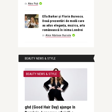
de
Alex Pub
Ella Barker și Florin Burescu.
Două prezentări de modă care
au adus eleganța, muzica, arta
românească în inima Londrei
de
Alice Năstase Buciuta
BEAUTY NEWS & STYLE
BEAUTY NEWS & STYLE
ghd (Good Hair Day) ajunge în