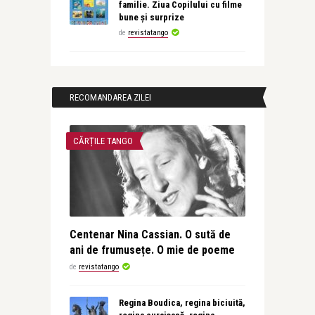
familie. Ziua Copilului cu filme
bune și surprize
de
revistatango
RECOMANDAREA ZILEI
CĂRȚILE TANGO
Centenar Nina Cassian. O sută de
ani de frumusețe. O mie de poeme
de
revistatango
Regina Boudica, regina biciuită,