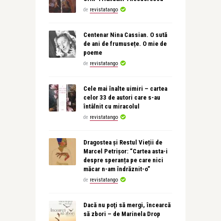
de
revistatango
Centenar Nina Cassian. O sută
de ani de frumusețe. O mie de
poeme
de
revistatango
Cele mai înalte uimiri – cartea
celor 33 de autori care s-au
întâlnit cu miracolul
de
revistatango
Dragostea și Restul Vieții de
Marcel Petrișor: “Cartea asta-i
despre speranța pe care nici
măcar n-am îndrăznit-o”
de
revistatango
Dacă nu poţi să mergi, încearcă
să zbori – de Marinela Drop