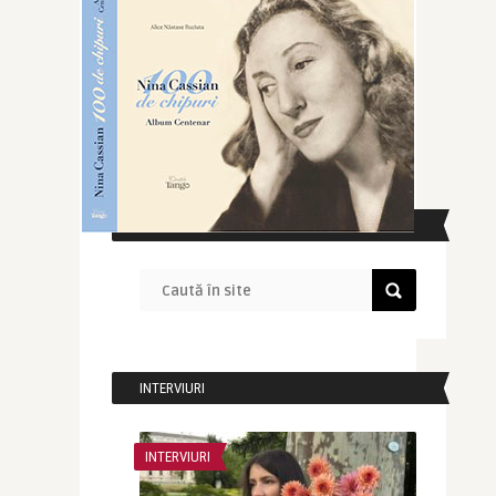
CAUTĂ ÎN SITE
INTERVIURI
INTERVIURI