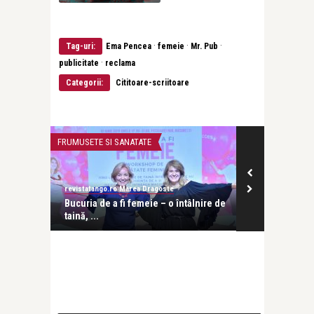
·
·
·
Tag-uri:
Ema Pencea
femeie
Mr. Pub
·
publicitate
reclama
Categorii:
Cititoare-scriitoare
FRUMUSETE SI SANATATE
DOSAR
revistatango.ro Marea Dragoste
revistatango.ro
re să
Bucuria de a fi femeie – o întâlnire de
Cine-am fost 
taină, ...
Manu Pence