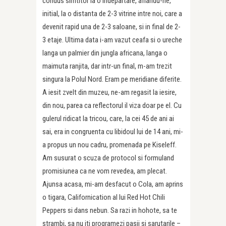
condus simtitor la o indepartare, aflandu-ne,
initial, la o distanta de 2-3 vitrine intre noi, care a
devenit rapid una de 2-3 saloane, si in final de 2-
3 etaje. Ultima data i-am vazut ceafa si o ureche
langa un palmier din jungla africana, langa o
maimuta ranjita, dar intr-un final, m-am trezit
singura la Polul Nord. Eram pe meridiane diferite.
A iesit zvelt din muzeu, ne-am regasit la iesire,
din nou, parea ca reflectorul il viza doar pe el. Cu
gulerul ridicat la tricou, care, la cei 45 de ani ai
sai, era in congruenta cu libidoul lui de 14 ani, mi-
a propus un nou cadru, promenada pe Kiseleff.
Am susurat o scuza de protocol si formuland
promisiunea ca ne vom revedea, am plecat.
Ajunsa acasa, mi-am desfacut o Cola, am aprins
o tigara, Californication al lui Red Hot Chili
Peppers si dans nebun. Sa razi in hohote, sa te
strambi, sa nu iti programezi pasii si sarutarile –