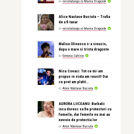
de
revistatango.ro Marea Dragoste
Alice Nastase Buciuta – Trufia
de a fi tanar
de
revistatango.ro Marea Dragoste
Malina Olinescu s-a sinucis,
dupa o mare si trista dragoste
de
Simona Catrina
Nicu Covaci: Tot ce mi-am
propus in viata am reusit! Dar
ce pret am platit…
de
Alice Năstase Buciuta
AURORA LIICEANU: Barbatii
inca doresc sa fie protectori cu
femeile, dar femeile nu mai au
nevoie de protectia lor
de
Alice Năstase Buciuta