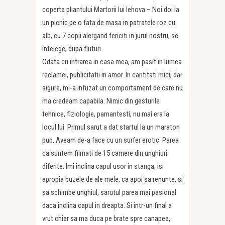
coperta pliantului Martorii lui Iehova – Noi doi la
un picnic pe o fata de masa in patratele roz cu
alb, cu 7 copii alergand fericiti in jurul nostru, se
intelege, dupa fluturi.
Odata cu intrarea in casa mea, am pasit in lumea
reclamei, publicitatii in amor. In cantitati mici, dar
sigure, mi-a infuzat un comportament de care nu
ma credeam capabila. Nimic din gesturile
tehnice, fiziologie, pamantesti, nu mai era la
locul lui. Primul sarut a dat startul la un maraton
pub. Aveam de-a face cu un surfer erotic. Parea
ca suntem filmati de 15 camere din unghiuri
diferite. Imi inclina capul usor in stanga, isi
apropia buzele de ale mele, ca apoi sa renunte, si
sa schimbe unghiul, sarutul parea mai pasional
daca inclina capul in dreapta. Si intr-un final a
vrut chiar sa ma duca pe brate spre canapea,