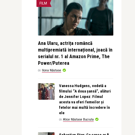
FILM
Ana Ularu, actrița româncă
multipremiată internațional, joacă în
serialul nr. 1 al Amazon Prime, The
Power/Puterea
de
Ilona Năstase
Vanessa Hudgens, vedetă a
filmului “A doua șansă”, alături
de Jennifer Lopez: Filmul
acesta va oferi femeilor și
fetelor mai multă încredere în
ele
de
Alice Năstase Buciuta
Sebastian Stan: Ce șanse aș fi