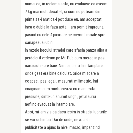
numai ca, in reclama asta, nu evaluase ca aveam
7 kg mai mult decat el, si cum nu puteam din
prima sa-i arat ca-l pot duce eu, am acceptat
inca o dubla la faza asta – am pornit impreuna,
pasind cu cele 4 picioare pe covorul moale spre
canapeaua iubirii.
In razele becului stradal care sfasia panza alba a
perdelei il vedeam pe Mr. Pub cum merge in pasi
narcisisti spre baie. Nimic nu era la intamplare,
orice gest era bine calculat, orice miscare a
coapsei, pasi egali, masurati milimetric. Imi
imaginam cum mictioneaza cu o anumita
presiune, dintr-un anumit unghi, jetul auriu
nefiind evacuat la intamplare.
Apoi, mi-am zis ca daca iesim in strada, lucrurile
se vor schimba. Dar de unde, nevoia de
publicitate a ajuns la nivel macro, impanzind