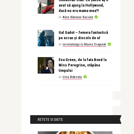
avut să ajung la Hollywood,
dacă nu era mama mea?!
de
Alice Năstase Buciuta
Gal Gadot – femeia fantastică
pe ecran și dincolo de el
de
revistatango.ro Marea Dragoste
Eva Green, de la fata Bond la
Miss Peregrine, stăpâna
timpului
de
Irina Botezatu
RETETE SI DIETE