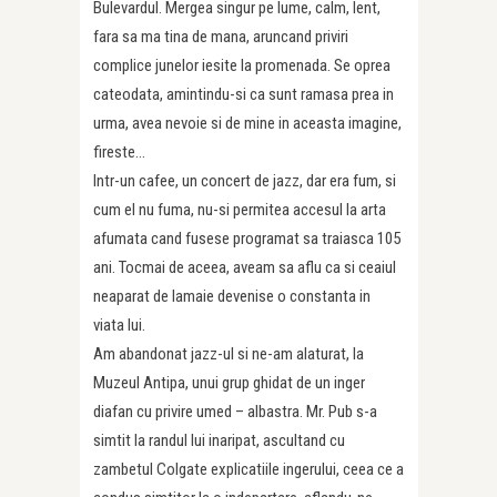
Bulevardul. Mergea singur pe lume, calm, lent,
fara sa ma tina de mana, aruncand priviri
complice junelor iesite la promenada. Se oprea
cateodata, amintindu-si ca sunt ramasa prea in
urma, avea nevoie si de mine in aceasta imagine,
fireste…
Intr-un cafee, un concert de jazz, dar era fum, si
cum el nu fuma, nu-si permitea accesul la arta
afumata cand fusese programat sa traiasca 105
ani. Tocmai de aceea, aveam sa aflu ca si ceaiul
neaparat de lamaie devenise o constanta in
viata lui.
Am abandonat jazz-ul si ne-am alaturat, la
Muzeul Antipa, unui grup ghidat de un inger
diafan cu privire umed – albastra. Mr. Pub s-a
simtit la randul lui inaripat, ascultand cu
zambetul Colgate explicatiile ingerului, ceea ce a