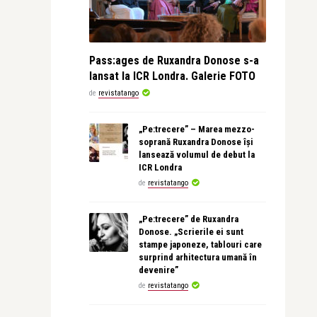
Pass:ages de Ruxandra Donose s-a
lansat la ICR Londra. Galerie FOTO
de
revistatango
„Pe:trecere” – Marea mezzo-
soprană Ruxandra Donose își
lansează volumul de debut la
ICR Londra
de
revistatango
„Pe:trecere” de Ruxandra
Donose. „Scrierile ei sunt
stampe japoneze, tablouri care
surprind arhitectura umană în
devenire”
de
revistatango