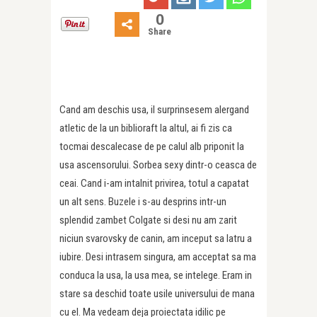
0
Share
Cand am deschis usa, il surprinsesem alergand
atletic de la un biblioraft la altul, ai fi zis ca
tocmai descalecase de pe calul alb priponit la
usa ascensorului. Sorbea sexy dintr-o ceasca de
ceai. Cand i-am intalnit privirea, totul a capatat
un alt sens. Buzele i s-au desprins intr-un
splendid zambet Colgate si desi nu am zarit
niciun svarovsky de canin, am inceput sa latru a
iubire. Desi intrasem singura, am acceptat sa ma
conduca la usa, la usa mea, se intelege. Eram in
stare sa deschid toate usile universului de mana
cu el. Ma vedeam deja proiectata idilic pe