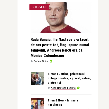
INTERVIURI
Radu Banciu: Ilie Nastase s-a facut
de ras peste tot, Hagi spune numai
tampenii, Andreea Raicu era ca
Monica Columbeanu
de
Corina Stoica
Simona Catrina, prietena și
colega noastră, a plecat, astăzi,
dintre noi
de
Alice Năstase Buciuta
Then & Now – Mihaela
Radulescu