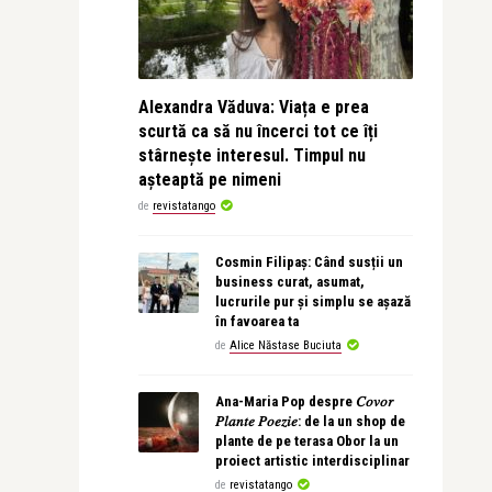
Alexandra Văduva: Viața e prea
scurtă ca să nu încerci tot ce îți
stârnește interesul. Timpul nu
așteaptă pe nimeni
de
revistatango
Cosmin Filipaș: Când susții un
business curat, asumat,
lucrurile pur și simplu se așază
în favoarea ta
de
Alice Năstase Buciuta
Ana-Maria Pop despre 𝐶𝑜𝑣𝑜𝑟
𝑃𝑙𝑎𝑛𝑡𝑒 𝑃𝑜𝑒𝑧𝑖𝑒: de la un shop de
plante de pe terasa Obor la un
proiect artistic interdisciplinar
de
revistatango