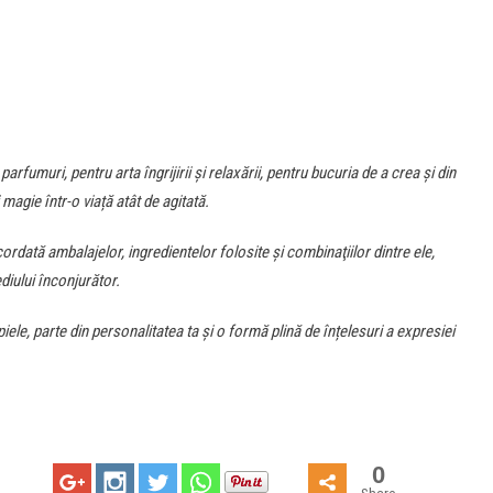
rfumuri, pentru arta îngrijirii și relaxării, pentru bucuria de a crea şi din
agie într-o viață atât de agitată.
rdată ambalajelor, ingredientelor folosite şi combinaţiilor dintre ele,
diului înconjurător.
iele, parte din personalitatea ta şi o formă plină de înțelesuri a expresiei
0