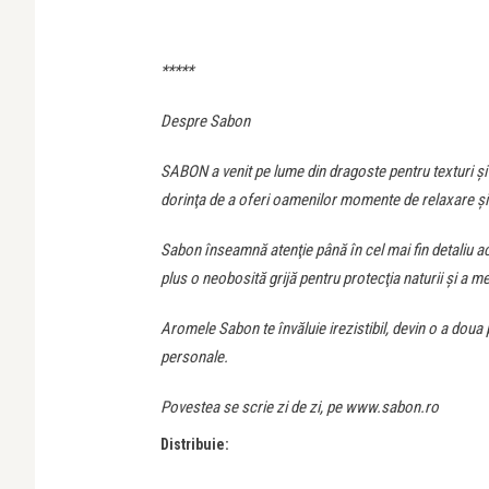
*****
Despre Sabon
SABON a venit pe lume din dragoste pentru texturi şi pa
dorinţa de a oferi oamenilor momente de relaxare şi m
Sabon înseamnă atenţie până în cel mai fin detaliu aco
plus o neobosită grijă pentru protecţia naturii şi a me
Aromele Sabon te învăluie irezistibil, devin o a doua p
personale.
Povestea se scrie zi de zi, pe www.sabon.ro
Distribuie: