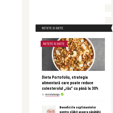
RETETE SI DIETE
RETETE SI DIETE
Dieta Portofoliu, strategia
alimentară care poate reduce
colesterolul „rău” cu până la 30%
de
revistatango
Beneficiile suplimentelor
pentru slăbit asupra sănătății