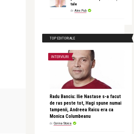
tale
de
Alex Pub
TOP EDITORIALE
INTERVIURI
BEAUTY NEWS & STYLE
Radu Banciu: Ilie Nastase s-a facut
de ras peste tot, Hagi spune numai
tampenii, Andreea Raicu era ca
revistatango
Monica Columbeanu
 cap
„Le petit jardin de roses” de la SABON,
de
Corina Stoica
pentru sărb ...