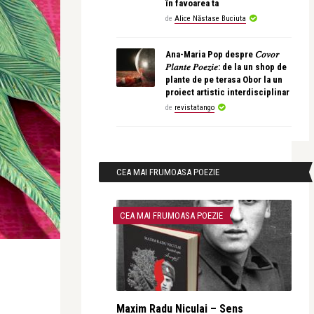
în favoarea ta
de
Alice Năstase Buciuta
Ana-Maria Pop despre 𝐶𝑜𝑣𝑜𝑟
𝑃𝑙𝑎𝑛𝑡𝑒 𝑃𝑜𝑒𝑧𝑖𝑒: de la un shop de
plante de pe terasa Obor la un
proiect artistic interdisciplinar
de
revistatango
CEA MAI FRUMOASA POEZIE
CEA MAI FRUMOASA POEZIE
Maxim Radu Niculai – Sens