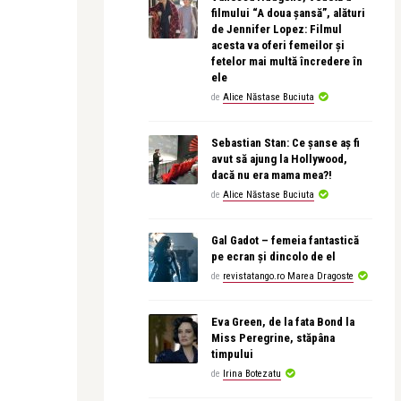
filmului “A doua șansă”, alături
de Jennifer Lopez: Filmul
acesta va oferi femeilor și
fetelor mai multă încredere în
ele
de
Alice Năstase Buciuta
Sebastian Stan: Ce șanse aș fi
avut să ajung la Hollywood,
dacă nu era mama mea?!
de
Alice Năstase Buciuta
Gal Gadot – femeia fantastică
pe ecran și dincolo de el
de
revistatango.ro Marea Dragoste
Eva Green, de la fata Bond la
Miss Peregrine, stăpâna
timpului
de
Irina Botezatu