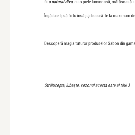
fii
a natural diva
, cu o piele luminoasă, mătăsoasă, ul
Îngăduie-ți să fii tu însăți și bucură-te la maximum 
Descoperă magia tuturor produselor Sabon din gama
Strălucește, iubește, sezonul acesta este al tău!
J