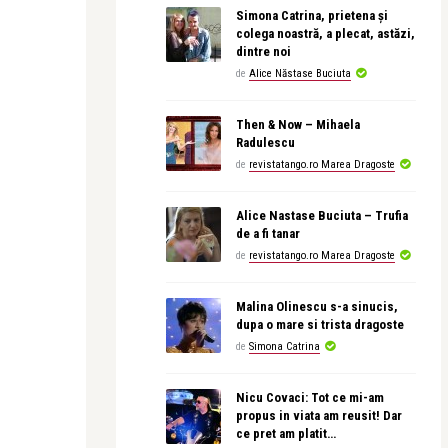
Simona Catrina, prietena și
colega noastră, a plecat, astăzi,
dintre noi
de
Alice Năstase Buciuta
Then & Now – Mihaela
Radulescu
de
revistatango.ro Marea Dragoste
Alice Nastase Buciuta – Trufia
de a fi tanar
de
revistatango.ro Marea Dragoste
Malina Olinescu s-a sinucis,
dupa o mare si trista dragoste
de
Simona Catrina
Nicu Covaci: Tot ce mi-am
propus in viata am reusit! Dar
ce pret am platit…