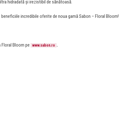
tra hidradată și irezistibil de sănătoasă.
de beneficiile incredibile oferite de noua gamă Sabon – Floral Bloom!
 Floral Bloom pe
.
www.sabon.ro