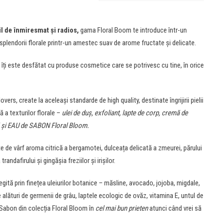
l de înmiresmat și radios,
gama Floral Boom te introduce într-un
 splendorii florale printr-un amestec suav de arome fructate și delicate.
îți este desfătat cu produse cosmetice care se potrivesc cu tine, în orice
rs, create la aceleași standarde de high quality, destinate îngrijirii pielii
ă a texturilor florale –
ulei de duș, exfoliant, lapte de corp, cremă de
ă și EAU de SABON Floral Bloom.
 de vârf aroma citrică a bergamotei, dulceața delicată a zmeurei, părului
randafirului și gingășia freziilor și irișilor.
gită prin finețea uleiurilor botanice – măsline, avocado, jojoba, migdale,
 alături de germenii de grâu, laptele ecologic de ovăz, vitamina E, untul de
Sabon din colecția Floral Bloom în
cel mai bun prieten
atunci când vrei să