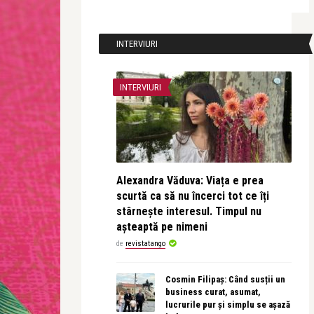
INTERVIURI
INTERVIURI
Alexandra Văduva: Viața e prea
scurtă ca să nu încerci tot ce îți
stârnește interesul. Timpul nu
așteaptă pe nimeni
de
revistatango
Cosmin Filipaș: Când susții un
business curat, asumat,
lucrurile pur și simplu se așază