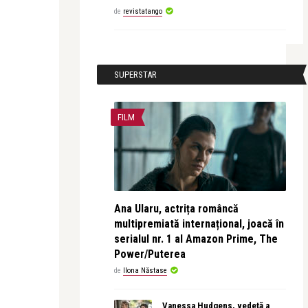
de
revistatango
SUPERSTAR
FILM
Ana Ularu, actrița româncă
multipremiată internațional, joacă în
serialul nr. 1 al Amazon Prime, The
Power/Puterea
de
Ilona Năstase
Vanessa Hudgens, vedetă a