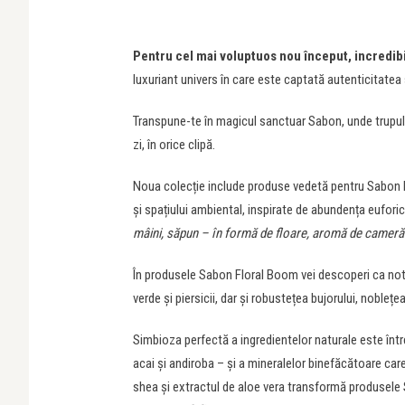
Pentru cel mai voluptuos nou început, incredibi
luxuriant univers în care este captată autenticitatea
Transpune-te în magicul sanctuar Sabon, unde trupul 
zi, în orice clipă.
Noua colecție include produse vedetă pentru Sabon love
și spațiului ambiental, inspirate de abundența euforic
mâini, săpun – în formă de floare, aromă de camer
În produsele Sabon Floral Boom vei descoperi ca note
verde și piersicii, dar și robustețea bujorului, noblețea t
Simbioza perfectă a ingredientelor naturale este între
acai și andiroba – și a mineralelor binefăcătoare care
shea și extractul de aloe vera transformă produsele 