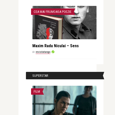
CEA MAI FRUMOASA POEZIE
Maxim Radu Niculai – Sens
de
revistatango
SUPERSTAR
FILM