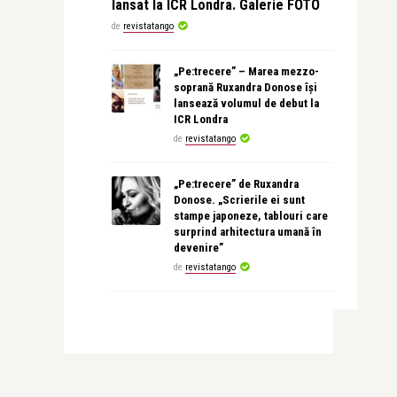
lansat la ICR Londra. Galerie FOTO
de
revistatango
„Pe:trecere” – Marea mezzo-
soprană Ruxandra Donose își
lansează volumul de debut la
ICR Londra
de
revistatango
„Pe:trecere” de Ruxandra
Donose. „Scrierile ei sunt
stampe japoneze, tablouri care
surprind arhitectura umană în
devenire”
de
revistatango