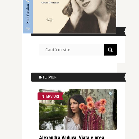
CAUTĂ ÎN SITE
INTERVIURI
INTERVIURI
Alexandra Văduva: Viața e prea