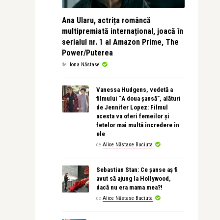
Ana Ularu, actrița româncă
multipremiată internațional, joacă în
serialul nr. 1 al Amazon Prime, The
Power/Puterea
de
Ilona Năstase
Vanessa Hudgens, vedetă a
filmului “A doua șansă”, alături
de Jennifer Lopez: Filmul
acesta va oferi femeilor și
fetelor mai multă încredere în
ele
de
Alice Năstase Buciuta
Sebastian Stan: Ce șanse aș fi
avut să ajung la Hollywood,
dacă nu era mama mea?!
de
Alice Năstase Buciuta