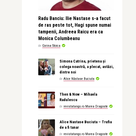
Radu Banciu: Ilie Nastase s-a facut
de ras peste tot, Hagi spune numai
tampenii, Andreea Raicu era ca
Monica Columbeanu
de
Corina Stoica
Simona Catrina, prietena și
colega noastră, a plecat, astăzi,
dintre noi
de
Alice Năstase Buciuta
Then & Now – Mihaela
Radulescu
de
revistatango.ro Marea Dragoste
Alice Nastase Buciuta – Trufia
de a fi tanar
de
revistatango.ro Marea Dragoste