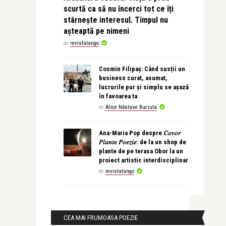
scurtă ca să nu încerci tot ce îți
stârnește interesul. Timpul nu
așteaptă pe nimeni
de
revistatango
Cosmin Filipaș: Când susții un
business curat, asumat,
lucrurile pur și simplu se așază
în favoarea ta
de
Alice Năstase Buciuta
Ana-Maria Pop despre 𝐶𝑜𝑣𝑜𝑟
𝑃𝑙𝑎𝑛𝑡𝑒 𝑃𝑜𝑒𝑧𝑖𝑒: de la un shop de
plante de pe terasa Obor la un
proiect artistic interdisciplinar
de
revistatango
CEA MAI FRUMOASA POEZIE