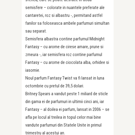
semisfere – colorate in nuantele preferate ale
cantaretei, roz si albastru -, permitand astfel
fanilor sa foloseasca ambele parfumuri simultan
sau separat.
Semisfera albastra contine parfumul Midnight
Fantasy – cu arome de cirese amare, prune si
zmeura -, iar semisfera roz contine parfumul
Fantasy – cu arome de ciocolata alba, orhidee si
iasomie.
Noul parfum Fantasy Twist va fi lansat in luna
octombrie cu pretul de 39,5 dolari.
Britney Spears a vandut peste 1 miliard de sticle
din gama ei de parfumuri in ultimii cinci ani, iar
Fantasy – al doilea ei parfum, lansat in 2006 – se
afla pe locul al treilea in topul celor mai bine
vandute parfumuri din Statele Unite in primul
trimestru al acestui an.