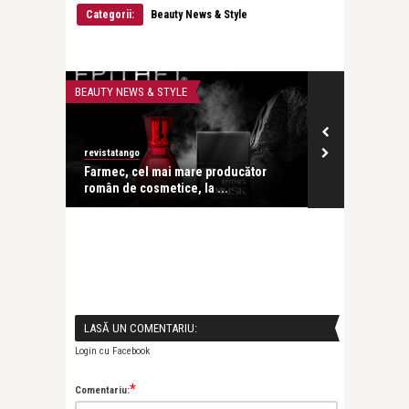
Categorii:
Beauty News & Style
BEAUTY NEWS & STYLE
LIFE
revistatango
revistatango
ăriei
Farmec, cel mai mare producător
Chocolate Sa
român de cosmetice, la ...
experiență a 
LASĂ UN COMENTARIU:
Login cu Facebook
*
Comentariu: