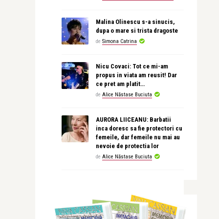
Malina Olinescu s-a sinucis,
dupa o mare si trista dragoste
de
Simona Catrina
Nicu Covaci: Tot ce mi-am
propus in viata am reusit! Dar
ce pret am platit…
de
Alice Năstase Buciuta
AURORA LIICEANU: Barbatii
inca doresc sa fie protectori cu
femeile, dar femeile nu mai au
nevoie de protectia lor
de
Alice Năstase Buciuta