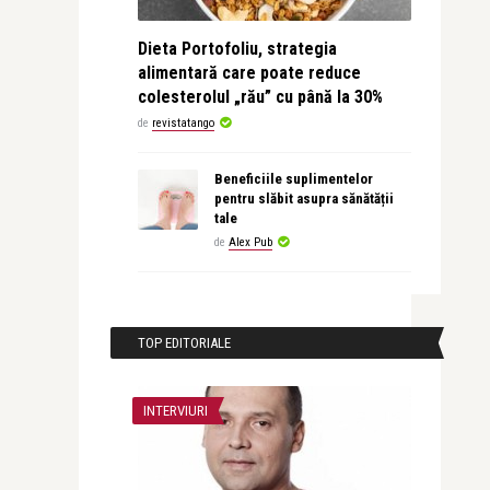
Dieta Portofoliu, strategia
alimentară care poate reduce
colesterolul „rău” cu până la 30%
de
revistatango
Beneficiile suplimentelor
pentru slăbit asupra sănătății
tale
de
Alex Pub
TOP EDITORIALE
INTERVIURI