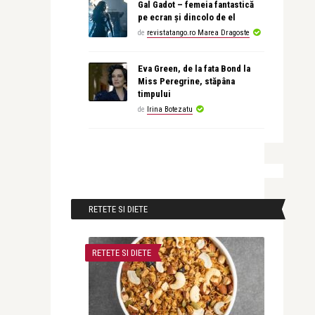
Gal Gadot – femeia fantastică
pe ecran și dincolo de el
de
revistatango.ro Marea Dragoste
Eva Green, de la fata Bond la
Miss Peregrine, stăpâna
timpului
de
Irina Botezatu
RETETE SI DIETE
RETETE SI DIETE