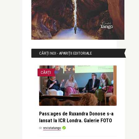
CĂRȚI NOI - APARIȚII EDITORIALE
CĂRȚI
Pass:ages de Ruxandra Donose s-a
lansat la ICR Londra. Galerie FOTO
de
revistatango