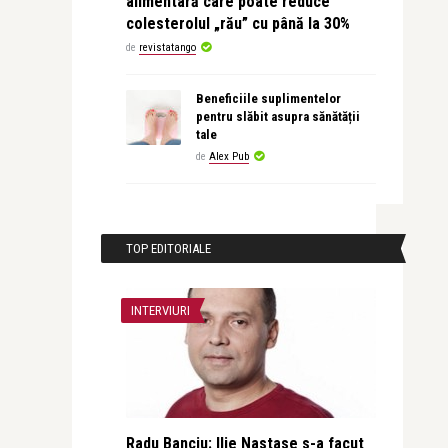
alimentară care poate reduce
colesterolul „rău” cu până la 30%
de
revistatango
Beneficiile suplimentelor
pentru slăbit asupra sănătății
tale
de
Alex Pub
TOP EDITORIALE
INTERVIURI
Radu Banciu: Ilie Nastase s-a facut