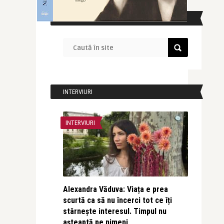
CAUTĂ ÎN SITE
INTERVIURI
INTERVIURI
Alexandra Văduva: Viața e prea
scurtă ca să nu încerci tot ce îți
stârnește interesul. Timpul nu
așteaptă pe nimeni