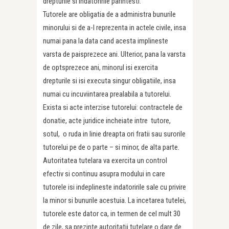
drepturile si indatoririle parintesti.
Tutorele are obligatia de a administra bunurile
minorului si de a-l reprezenta in actele civile, insa
numai pana la data cand acesta implineste
varsta de paisprezece ani. Ulterior, pana la varsta
de optsprezece ani, minorul isi exercita
drepturile si isi executa singur obligatiile, insa
numai cu incuviintarea prealabila a tutorelui.
Exista si acte interzise tutorelui: contractele de
donatie, acte juridice incheiate intre tutore,
sotul, o ruda in linie dreapta ori fratii sau surorile
tutorelui pe de o parte – si minor, de alta parte.
Autoritatea tutelara va exercita un control
efectiv si continuu asupra modului in care
tutorele isi indeplineste indatoririle sale cu privire
la minor si bunurile acestuia. La incetarea tutelei,
tutorele este dator ca, in termen de cel mult 30
de zile, sa prezinte autoritatii tutelare o dare de