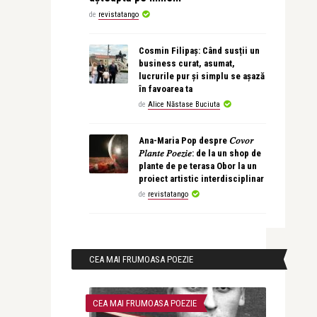
de
revistatango
Cosmin Filipaș: Când susții un
business curat, asumat,
lucrurile pur și simplu se așază
în favoarea ta
de
Alice Năstase Buciuta
Ana-Maria Pop despre 𝐶𝑜𝑣𝑜𝑟
𝑃𝑙𝑎𝑛𝑡𝑒 𝑃𝑜𝑒𝑧𝑖𝑒: de la un shop de
plante de pe terasa Obor la un
proiect artistic interdisciplinar
de
revistatango
CEA MAI FRUMOASA POEZIE
CEA MAI FRUMOASA POEZIE