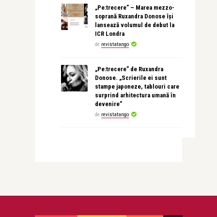
„Pe:trecere” – Marea mezzo-
soprană Ruxandra Donose își
lansează volumul de debut la
ICR Londra
de
revistatango
„Pe:trecere” de Ruxandra
Donose. „Scrierile ei sunt
stampe japoneze, tablouri care
surprind arhitectura umană în
devenire”
de
revistatango