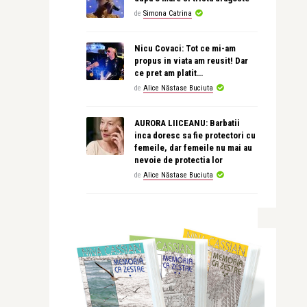
de
Simona Catrina
Nicu Covaci: Tot ce mi-am
propus in viata am reusit! Dar
ce pret am platit…
de
Alice Năstase Buciuta
AURORA LIICEANU: Barbatii
inca doresc sa fie protectori cu
femeile, dar femeile nu mai au
nevoie de protectia lor
de
Alice Năstase Buciuta