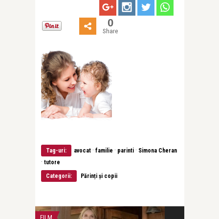
0
Share
·
·
·
Tag-uri:
avocat
familie
parinti
Simona Cheran
·
tutore
Categorii:
Părinți și copii
FILM
LIFE