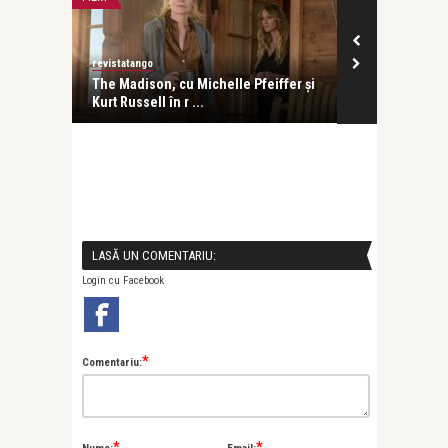
revistatango
revistatango
The Madison, cu Michelle Pfeiffer și
Ela Crăciun, î
Kurt Russell în r ...
emoții și pr ..
LASĂ UN COMENTARIU:
Login cu Facebook
*
Comentariu:
*
*