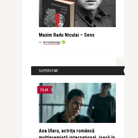
Maxim Radu Niculai – Sens
de
revistatango
SUPERSTAR
FILM
Ana Ularu, actrița româncă
multipremiată internațional, joacă în