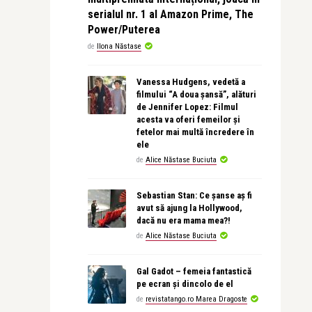
serialul nr. 1 al Amazon Prime, The
Power/Puterea
de
Ilona Năstase
Vanessa Hudgens, vedetă a
filmului “A doua șansă”, alături
de Jennifer Lopez: Filmul
acesta va oferi femeilor și
fetelor mai multă încredere în
ele
de
Alice Năstase Buciuta
Sebastian Stan: Ce șanse aș fi
avut să ajung la Hollywood,
dacă nu era mama mea?!
de
Alice Năstase Buciuta
Gal Gadot – femeia fantastică
pe ecran și dincolo de el
de
revistatango.ro Marea Dragoste