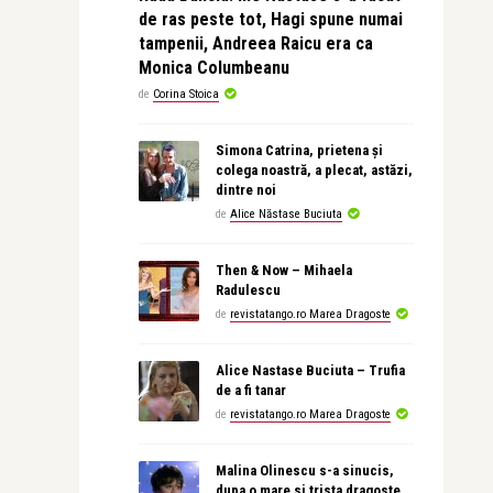
de ras peste tot, Hagi spune numai
tampenii, Andreea Raicu era ca
Monica Columbeanu
de
Corina Stoica
Simona Catrina, prietena și
colega noastră, a plecat, astăzi,
dintre noi
de
Alice Năstase Buciuta
Then & Now – Mihaela
Radulescu
de
revistatango.ro Marea Dragoste
Alice Nastase Buciuta – Trufia
de a fi tanar
de
revistatango.ro Marea Dragoste
Malina Olinescu s-a sinucis,
dupa o mare si trista dragoste