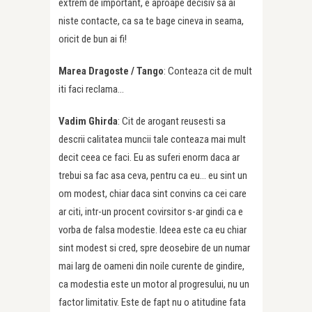
extrem de important, e aproape decisiv sa ai
niste contacte, ca sa te bage cineva in seama,
oricit de bun ai fi!
Marea Dragoste /
Tango
: Conteaza cit de mult
iti faci reclama…
Vadim Ghirda
: Cit de arogant reusesti sa
descrii calitatea muncii tale conteaza mai mult
decit ceea ce faci. Eu as suferi enorm daca ar
trebui sa fac asa ceva, pentru ca eu… eu sint un
om modest, chiar daca sint convins ca cei care
ar citi, intr-un procent covirsitor s-ar gindi ca e
vorba de falsa modestie. Ideea este ca eu chiar
sint modest si cred, spre deosebire de un numar
mai larg de oameni din noile curente de gindire,
ca modestia este un motor al progresului, nu un
factor limitativ. Este de fapt nu o atitudine fata