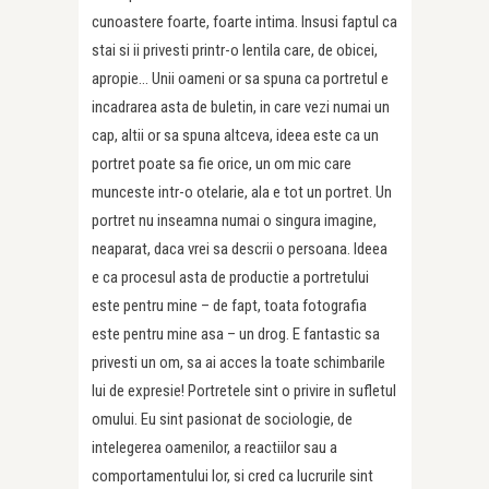
cunoastere foarte, foarte intima. Insusi faptul ca
stai si ii privesti printr-o lentila care, de obicei,
apropie… Unii oameni or sa spuna ca portretul e
incadrarea asta de buletin, in care vezi numai un
cap, altii or sa spuna altceva, ideea este ca un
portret poate sa fie orice, un om mic care
munceste intr-o otelarie, ala e tot un portret. Un
portret nu inseamna numai o singura imagine,
neaparat, daca vrei sa descrii o persoana. Ideea
e ca procesul asta de productie a portretului
este pentru mine – de fapt, toata fotografia
este pentru mine asa – un drog. E fantastic sa
privesti un om, sa ai acces la toate schimbarile
lui de expresie! Portretele sint o privire in sufletul
omului. Eu sint pasionat de sociologie, de
intelegerea oamenilor, a reactiilor sau a
comportamentului lor, si cred ca lucrurile sint