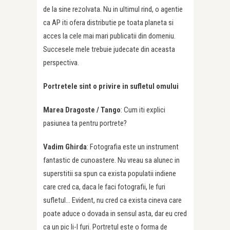
de la sine rezolvata. Nu in ultimul rind, o agentie
ca AP iti ofera distributie pe toata planeta si
acces la cele mai mari publicatii din domeniu.
Succesele mele trebuie judecate din aceasta
perspectiva.
Portretele sint o privire in sufletul omului
Marea Dragoste /
Tango
: Cum iti explici
pasiunea ta pentru portrete?
Vadim Ghirda
: Fotografia este un instrument
fantastic de cunoastere. Nu vreau sa alunec in
superstitii sa spun ca exista populatii indiene
care cred ca, daca le faci fotografii, le furi
sufletul… Evident, nu cred ca exista cineva care
poate aduce o dovada in sensul asta, dar eu cred
ca un pic li-l furi. Portretul este o forma de