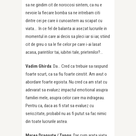
sa ne gindim cit de norocosi sintem, ca nu e
nevoie la fiecare bomba sa ne intrebam citi
dintre cei pe care ii cunoastem au scapat cu
viata… In ce fel de balanta ai asezat lucrurile in
momentul in care ai decis sa pleci iar si iar, stiind
cit de greu o sa le fie celor pe care i-ai lasat
acasa, parintilor tai, iubitei tale, prietenilor?…
Vadim Ghirda
: Da… Cred ca trebuie sa raspund
foarte scurt, ca sa fiu foarte cinstit. Am avut o
abordare foarte egoista. Nu cred ca am stat cu
adevarat sa evaluez impactul emotional asupra
familiei mele, asupra celor care ma indrageau.
Pentru ca, daca as fi stat sa evaluez cu
seriozitate, probabil nu as fi putut sa fac nimic
din toate lucrurile astea.
Marea Dragoste /
Tango
: Dar cum arata viata