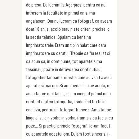
de presa. Eu lucram la Agerpres, pentru ca nu
intrasem la facultate in primul an si ma
angajasem. Dar nu lucram ca fotograf, ca aveam
doar 18 ani si acolo erau niste criterii precise, ci
la sectia tehnica. Spalam cu benzina
imprimatoarele. Eram un tip in halat care cara
imprimatoare cu carutul. Trebuie sa fiu realist si
sa spun ca, in continuare, tot aparatele ma
fascinau, poate in defavoarea continutului
fotografiei. Iar oamenii astia care au venit aveau
aparate si mai noi. Si am mers si eu pe acolo, m-
am uitat ce mai fac ei, si am inceput primul meu
contact real cu fotografia, traducind texte in
engleza, pentru un fotograf francez. Am stat pe
linga el si, din vorba in vorba, i-am zis ca fac si eu
poze… Si practic, primele fotografii le-am facut
cu aparatele acestui om. Eu am fost sincer si i-