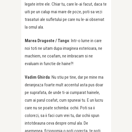
legate intre ele. Chiar tu, care le-ai facut, daca te
uiti pe un calup mai mare de poze, poti sa vezi
trasaturi ale sufletului pe care nu le-ai observat
la omul ala.
Marea Dragoste /
Tango
: Intr-o lume in care
noi toti ne uitam dupa imaginea exterioara, ne
machiem, ne coafam, ne imbracam si ne
evaluam in functie de haine?!
Vadim Ghirda
: Nu stiu pe tine, dar pe mine ma
deranjeaza foarte mult accentul asta pus doar
pe suprafata, de unde ti-ai cumparat hainele,
cum ai parul coafat, cum spuneai tu. E un lucru
care nu se poate schimba: ochii. Poti sa ii
colorezi, sa ii faci cum vrei tu, dar ochii spun
intotdeauna ceva despre omul ala. De
asemenea, fizionomia o poti corecta, te poti