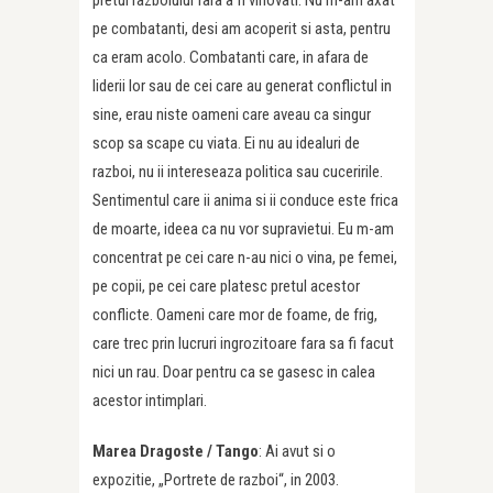
pretul razboiului fara a fi vinovati. Nu m-am axat
pe combatanti, desi am acoperit si asta, pentru
ca eram acolo. Combatanti care, in afara de
liderii lor sau de cei care au generat conflictul in
sine, erau niste oameni care aveau ca singur
scop sa scape cu viata. Ei nu au idealuri de
razboi, nu ii intereseaza politica sau cuceririle.
Sentimentul care ii anima si ii conduce este frica
de moarte, ideea ca nu vor supravietui. Eu m-am
concentrat pe cei care n-au nici o vina, pe femei,
pe copii, pe cei care platesc pretul acestor
conflicte. Oameni care mor de foame, de frig,
care trec prin lucruri ingrozitoare fara sa fi facut
nici un rau. Doar pentru ca se gasesc in calea
acestor intimplari.
Marea Dragoste /
Tango
: Ai avut si o
expozitie, „Portrete de razboi“, in 2003.