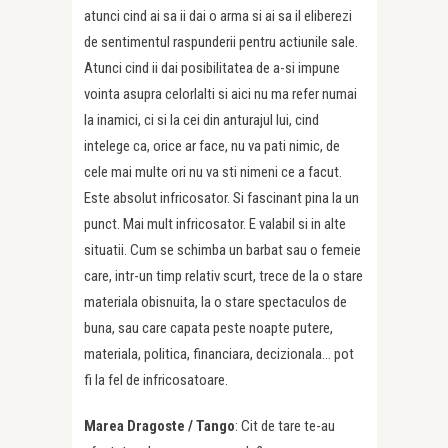
atunci cind ai sa ii dai o arma si ai sa il eliberezi
de sentimentul raspunderii pentru actiunile sale.
Atunci cind ii dai posibilitatea de a-si impune
vointa asupra celorlalti si aici nu ma refer numai
la inamici, ci si la cei din anturajul lui, cind
intelege ca, orice ar face, nu va pati nimic, de
cele mai multe ori nu va sti nimeni ce a facut.
Este absolut infricosator. Si fascinant pina la un
punct. Mai mult infricosator. E valabil si in alte
situatii. Cum se schimba un barbat sau o femeie
care, intr-un timp relativ scurt, trece de la o stare
materiala obisnuita, la o stare spectaculos de
buna, sau care capata peste noapte putere,
materiala, politica, financiara, decizionala… pot
fi la fel de infricosatoare.
Marea Dragoste /
Tango
: Cit de tare te-au