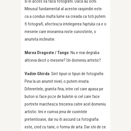
si ei acces sa faca fotografii. Daca au ochi.
Minusul fundamental al acestei raspindiri este
ca a condus multa lume sa creada ca toti putem
fi fotografi, afecteaza intelegerea faptului ca e o
meserie care inseamna niste cunostinte, o
anumita inclinatie.
Marea Dragoste /
Tango
: Nu e mai degraba
altceva decit o meserie? Un domeniu artistic?
Vadim Ghirda
: Sint tipuri si tipuri de fotografie.
Pina la un anumit nivel, o putem invata.
Diferentele, granita fina, intre cel care apasa pe
buton si face poze de buletin si cel care face
portrete marcheaza trecerea catre acel domeniu
artistic. Imi e cumva jena de cuvintele
pretentioase, dar nu iti ascund ca fotografia
este, cred cu tarie, o forma de arta. Dar stii de ce