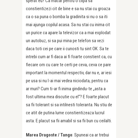
sperat eu? Ca macar pentru o clipa sa
constientizezi cit de bine e sa nu stai cu groaza
ca o sa puna o bomba la gradinita si nu o sa iti
mai ajunga copilul acasa. Sa nu stai cu inima cit
un purice ca apare la televizor ca a mai explodat
un autobuz, si sa pui mina pe telefon sa vezi
daca toti cei pe care ii cunosti tu sint OK. Sa te
intrebi cum ar fi daca ai fi foarte constient ca, cu
fiecare om cu care te certi pe ceva, ceva ce pare
important la momentul respectiv, dar nu e, ar iesi
pe usa si nu l-ai mai vedea niciodata, pentru ca
ar muri? Cum ti-ar fi inima gindindu-te „asta a
fost ultima mea discutie cu el”? E foarte placut
sa fii tolerant si sa intilnesti toleranta. Nu stiu de
ce atit de putina lume constientizeaza lucrul
asta. E placut sa fii amabil si sa fii bun cu ceilalti.
Marea Dragoste /
Tango
: Spuneai ca ar trebui