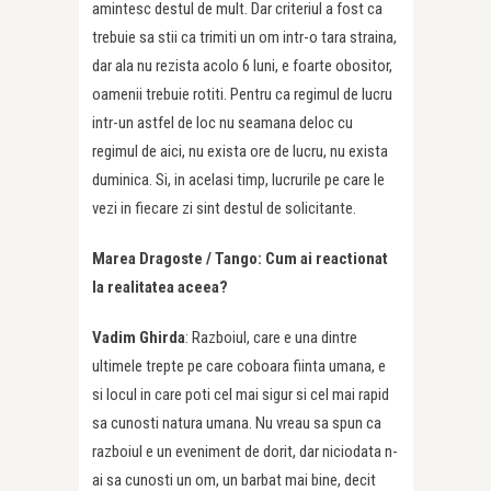
amintesc destul de mult. Dar criteriul a fost ca
trebuie sa stii ca trimiti un om intr-o tara straina,
dar ala nu rezista acolo 6 luni, e foarte obositor,
oamenii trebuie rotiti. Pentru ca regimul de lucru
intr-un astfel de loc nu seamana deloc cu
regimul de aici, nu exista ore de lucru, nu exista
duminica. Si, in acelasi timp, lucrurile pe care le
vezi in fiecare zi sint destul de solicitante.
Marea Dragoste /
Tango: Cum ai reactionat
la realitatea aceea?
Vadim Ghirda
: Razboiul, care e una dintre
ultimele trepte pe care coboara fiinta umana, e
si locul in care poti cel mai sigur si cel mai rapid
sa cunosti natura umana. Nu vreau sa spun ca
razboiul e un eveniment de dorit, dar niciodata n-
ai sa cunosti un om, un barbat mai bine, decit