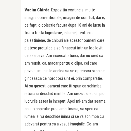
Vadim Ghirda
: Expozitia contine si multe
imagini conventionale, imagini de conflict, dar e,
de fapt, o colectie facuta dupa 10 ani de lucru in
toata fosta Iugoslavie, in Israel, teritoriile
palestiniene, de chipuri ale acestor oameni care
platesc pretul de a se fi nascut intr-un loc lovit
de asa ceva. Am incercat atunci, dar nu cred ca
am reusit, ca, macar pentru o clipa, cei care
priveau imaginile acelea sa se opreasca si sa se
gindeasca ce norocosi sint ei, prin comparatie.
Ai sa gasesti oameni care iti spun ca schimba
istoria si deschid mintile. Am crezut si eu un pic
lucrurile astea la inceput. Apoi mi-am dat seama
ca e o aspiratie prea ambitioasa, sa speri ca
lumea isi va deschide inima si se va schimba cu
adevarat pentru ca a vazut imaginile. Ce-am