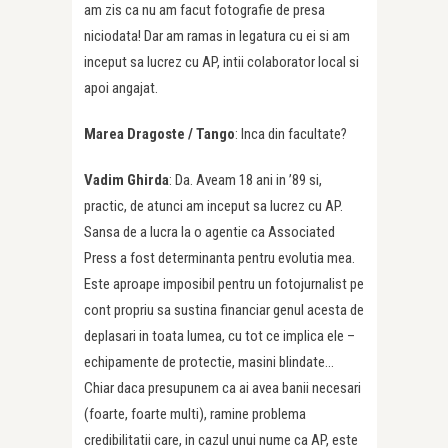
am zis ca nu am facut fotografie de presa
niciodata! Dar am ramas in legatura cu ei si am
inceput sa lucrez cu AP, intii colaborator local si
apoi angajat.
Marea Dragoste /
Tango
: Inca din facultate?
Vadim Ghirda
: Da. Aveam 18 ani in ’89 si,
practic, de atunci am inceput sa lucrez cu AP.
Sansa de a lucra la o agentie ca Associated
Press a fost determinanta pentru evolutia mea.
Este aproape imposibil pentru un fotojurnalist pe
cont propriu sa sustina financiar genul acesta de
deplasari in toata lumea, cu tot ce implica ele –
echipamente de protectie, masini blindate…
Chiar daca presupunem ca ai avea banii necesari
(foarte, foarte multi), ramine problema
credibilitatii care, in cazul unui nume ca AP, este