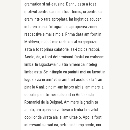
gramatica si mi-e rusine. Dar nu asta a fost
motivul pentru care am fost trimis, ci pentru ca
eram intr-o tara apropiata, iar logistica aducerii
in teren a unui fotograf din apropierea zonei
respective e mai simpla. Prima data am fost in
Moldova, in acel mic razboi civil cu gagauzii,
asta a fost prima calatorie, sa-i zic de razboi.
Acolo, da, a fost determinant faptul ca vorbeam
limba. In Iugoslavia nu stia nimeni ca inteleg
limba asta. Se intimpla ca parintii mei au lucrat in
Iugoslavia in anii ’70 si am trait acolo de la 1 an
pina la 6 ani, cind m-am intors aici si am mers la
scoala; parintii mei au lucrat in Ambasada
Romaniei de la Belgrad. Am mers la gradinita
acolo, am ajuns sa vorbesc o limba la nivelul
copiilor de virsta aia, si am uitat-o. Apoi a fost
interesant sa vad ca, petrecind timp acolo, imi