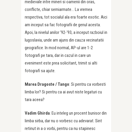
medievale intre mineri si oamenii din oras,
conflicte, chiar semiarmate… La vremea
respectiva, tot socialul ala era foarte exotic. Aici
am inceput sa fac fotografii de genul acesta.
Apoi, la nivelul anilor ‘92-‘93, a inceput razboiul in
Iugoslavia, unde am ajuns din cauza vecinatatii
geografice. In mod normal, AP-ul are 1-2
fotografi pe tara, dar in cazul in care un
eveniment este prea solicitant, trimit si alti
fotografi sa ajute.
Marea Dragoste /
Tango
: Si pentru ca vorbesti
limba lor? Si pentru ca ai avut niste legaturi cu
tara aceea?
Vadim Ghirda
: Eu inteleg un procent bunisor din
limba sirba, dar nu o vorbesc cu adevarat. Sint
retinut in a o vorbi, pentru ca nu stapinesc