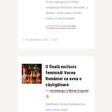
13 ani câștigase și trofeul
competiției Moldova are talent, a
obținut, vineri seară, marele
trofeu Vocea României ..
CITEȘTE ÎN CONTINUARE
16 decembrie 2017, 11:04
O finală exclusiv
feminină! Vocea
României va avea o
câștigătoare
de
revistatango.ro Marea Dragoste
Semifinala Vocea României le-a
adus vineri seară