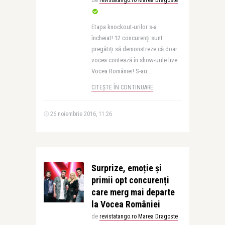
de
revistatango.ro Marea Dragoste
Etapa knockout-urilor s-a
încheiat! 12 concurenți sunt
pregătiți să demonstreze că doar
vocea contează în show-urile live
Vocea României! S-au ..
CITEȘTE ÎN CONTINUARE
26 noiembrie 2016, 11:26
Surprize, emoție și
primii opt concurenți
care merg mai departe
la Vocea României
de
revistatango.ro Marea Dragoste