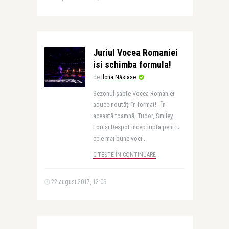
Juriul Vocea Romaniei
isi schimba formula!
de
Ilona Năstase
Sezonul șapte Vocea României
aduce noutăți în format! În
această toamnă, Tudor, Smiley,
Lori și Despot încep lupta pentru
cele mai bune voci ..
CITEȘTE ÎN CONTINUARE
22 august 2017, 12:09