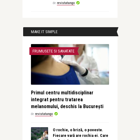
de
revistatango
MAKE IT SIMPLE
FRUMUSETE SI SANATATE
Primul centru multidisciplinar
integrat pentru tratarea
melanomului, deschis la București
de
revistatango
O rochie, o briză, o poveste.
Fiecare vară are rochia ei. Care