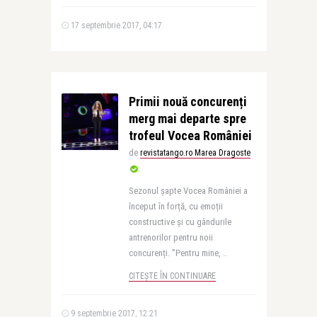
17 septembrie 2017, 04:17
Primii nouă concurenți
merg mai departe spre
trofeul Vocea României
de
revistatango.ro Marea Dragoste
Sezonul șapte Vocea României a
început în forță, cu emoții
constructive și cu gândurile
antrenorilor pentru noii
concurenți. ”Pentru mine, ..
CITEȘTE ÎN CONTINUARE
9 septembrie 2017, 12:21