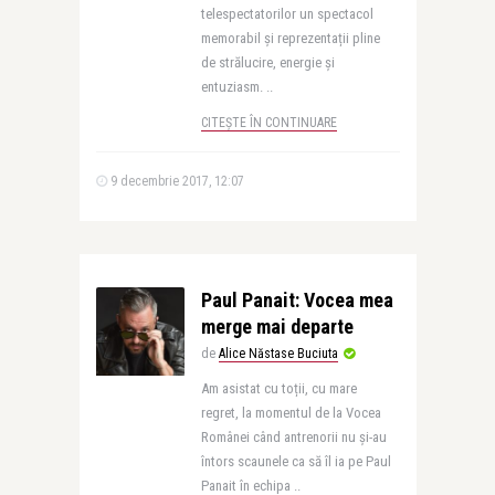
telespectatorilor un spectacol
memorabil și reprezentații pline
de strălucire, energie și
entuziasm. ..
CITEȘTE ÎN CONTINUARE
9 decembrie 2017, 12:07
Paul Panait: Vocea mea
merge mai departe
de
Alice Năstase Buciuta
Am asistat cu toții, cu mare
regret, la momentul de la Vocea
Românei când antrenorii nu și-au
întors scaunele ca să îl ia pe Paul
Panait în echipa ..