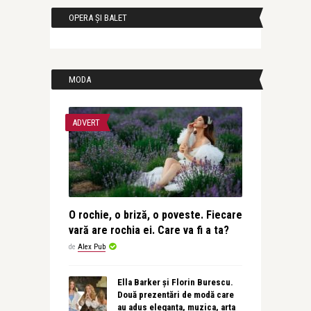
OPERA ȘI BALET
MODA
ADVERT
O rochie, o briză, o poveste. Fiecare
vară are rochia ei. Care va fi a ta?
de
Alex Pub
Ella Barker și Florin Burescu.
Două prezentări de modă care
au adus eleganța, muzica, arta