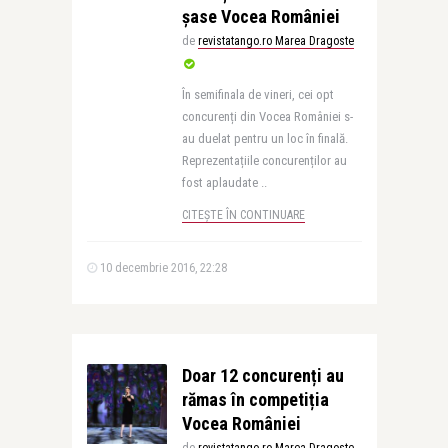
șase Vocea României
de
revistatango.ro Marea Dragoste
În semifinala de vineri, cei opt
concurenți din Vocea României s-
au duelat pentru un loc în finală.
Reprezentațiile concurenților au
fost aplaudate ..
CITEȘTE ÎN CONTINUARE
10 decembrie 2016, 22:28
Doar 12 concurenți au
rămas în competiția
Vocea României