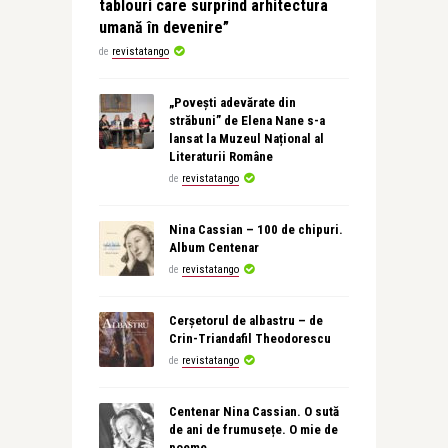
tablouri care surprind arhitectura
umană în devenire”
de
revistatango
„Povești adevărate din
străbuni” de Elena Nane s-a
lansat la Muzeul Național al
Literaturii Române
de
revistatango
Nina Cassian – 100 de chipuri.
Album Centenar
de
revistatango
Cerșetorul de albastru – de
Crin-Triandafil Theodorescu
de
revistatango
Centenar Nina Cassian. O sută
de ani de frumusețe. O mie de
poeme