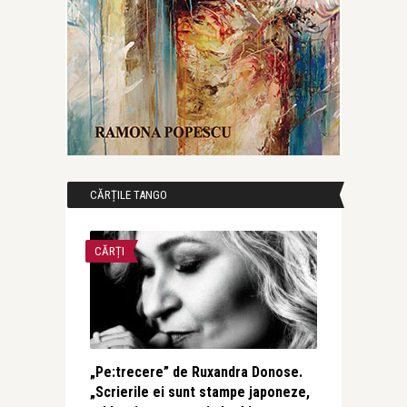
CĂRȚILE TANGO
CĂRȚI
„Pe:trecere” de Ruxandra Donose.
„Scrierile ei sunt stampe japoneze,