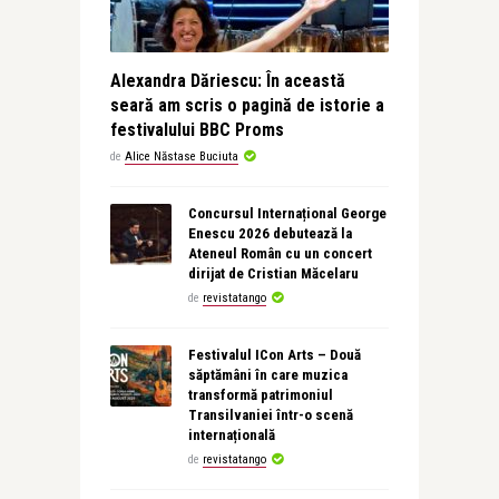
Alexandra Dăriescu: În această
seară am scris o pagină de istorie a
festivalului BBC Proms
de
Alice Năstase Buciuta
Concursul Internațional George
Enescu 2026 debutează la
Ateneul Român cu un concert
dirijat de Cristian Măcelaru
de
revistatango
Festivalul ICon Arts – Două
săptămâni în care muzica
transformă patrimoniul
Transilvaniei într-o scenă
internațională
de
revistatango