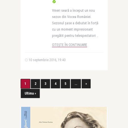
Vineri seară a început un nou
sezon din Vocea României.
Sezonul șase a debutat în forță
cu un moment impresionant
pregătit pentru telespectatori ..
CITEȘTE ÎN CONTINUARE
10 septembrie 2016, 19:40
1
2
3
4
5
...
»
Ultima »