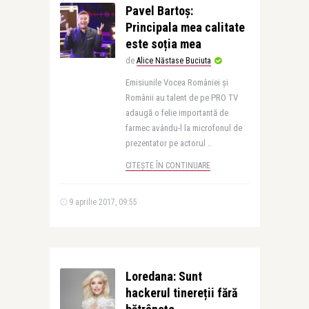
Pavel Bartoș:
Principala mea calitate
este soția mea
de
Alice Năstase Buciuta
Emisiunile Vocea României și
Românii au talent de pe PRO TV
adaugă o felie importantă de
farmec avându-l la microfonul de
prezentator pe actorul ..
CITEȘTE ÎN CONTINUARE
9 aprilie 2017, 09:55
Loredana: Sunt
hackerul tinereții fără