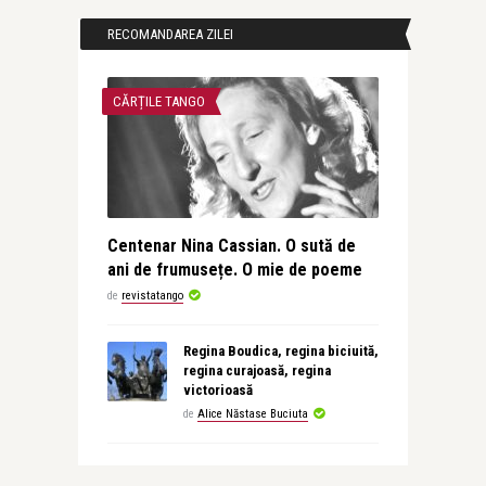
RECOMANDAREA ZILEI
CĂRȚILE TANGO
Centenar Nina Cassian. O sută de
ani de frumusețe. O mie de poeme
de
revistatango
Regina Boudica, regina biciuită,
regina curajoasă, regina
victorioasă
de
Alice Năstase Buciuta