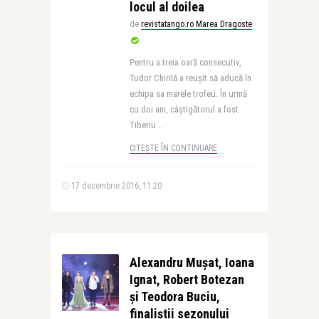
locul al doilea
de
revistatango.ro Marea Dragoste
Pentru a treia oară consecutiv,
Tudor Chirilă a reușit să aducă în
echipa sa marele trofeu. În urmă
cu doi ani, câștigătorul a fost
Tiberiu ..
CITEȘTE ÎN CONTINUARE
17 decembrie 2016, 11:20
Alexandru Mușat, Ioana
Ignat, Robert Botezan
și Teodora Buciu,
finaliștii sezonului