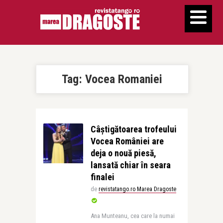
Tag:
Vocea Romaniei
Câștigătoarea trofeului
Vocea României are
deja o nouă piesă,
lansată chiar în seara
finalei
de
revistatango.ro Marea Dragoste
Ana Munteanu, cea care la numai