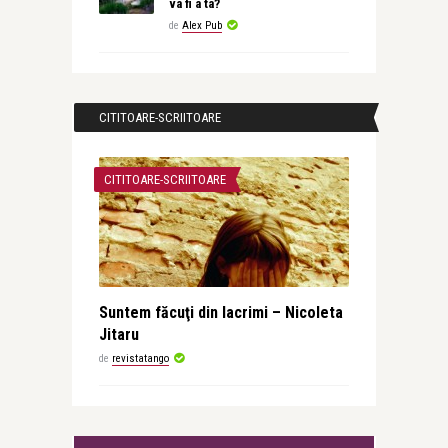
va fi a ta?
de
Alex Pub
CITITOARE-SCRIITOARE
CITITOARE-SCRIITOARE
Suntem făcuţi din lacrimi – Nicoleta
Jitaru
de
revistatango