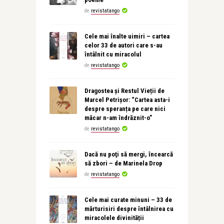
de
revistatango
Cele mai înalte uimiri – cartea
celor 33 de autori care s-au
întâlnit cu miracolul
de
revistatango
Dragostea și Restul Vieții de
Marcel Petrișor: “Cartea asta-i
despre speranța pe care nici
măcar n-am îndrăznit-o”
de
revistatango
Dacă nu poţi să mergi, încearcă
să zbori – de Marinela Drop
de
revistatango
Cele mai curate minuni – 33 de
mărturisiri despre întâlnirea cu
miracolele divinității