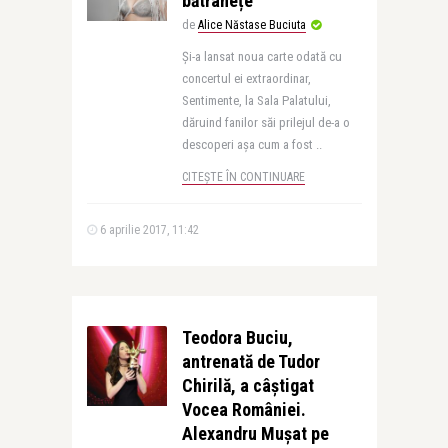
bătrânețe
de
Alice Năstase Buciuta
Și-a lansat noua carte odată cu
concertul ei extraordinar,
Sentimente, la Sala Palatului,
dăruind fanilor săi prilejul de-a o
descoperi așa cum a fost ..
CITEȘTE ÎN CONTINUARE
6 aprilie 2017, 11:42
Teodora Buciu,
antrenată de Tudor
Chirilă, a câștigat
Vocea României.
Alexandru Mușat pe