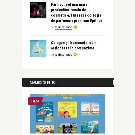
Farmec, cel mai mare
producător român de
cosmetice, lansează colecția
de parfumuri premium Epithet
de
revistatango
Colagen și frumusețe: cum
acționează în profunzime
de
revistatango
MAMICI SI PITICI
FILM