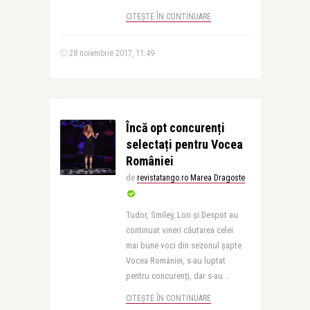
CITEȘTE ÎN CONTINUARE
28 noiembrie 2017, 11:49
Încă opt concurenți
selectați pentru Vocea
României
de
revistatango.ro Marea Dragoste
Tudor, Smiley, Lori și Despot au
continuat vineri căutarea celei
mai bune voci din sezonul șapte
Vocea României, s-au luptat
pentru concurenţi, dar s-au ..
CITEȘTE ÎN CONTINUARE