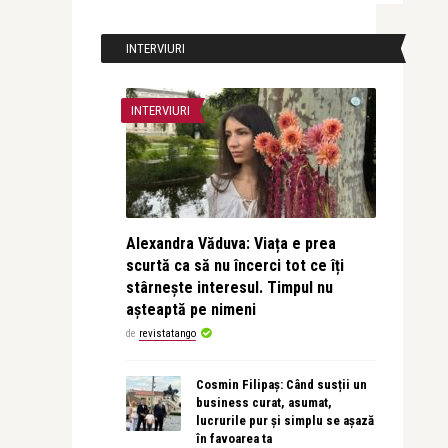
INTERVIURI
INTERVIURI
Alexandra Văduva: Viața e prea
scurtă ca să nu încerci tot ce îți
stârnește interesul. Timpul nu
așteaptă pe nimeni
de
revistatango
Cosmin Filipaș: Când susții un
business curat, asumat,
lucrurile pur și simplu se așază
în favoarea ta