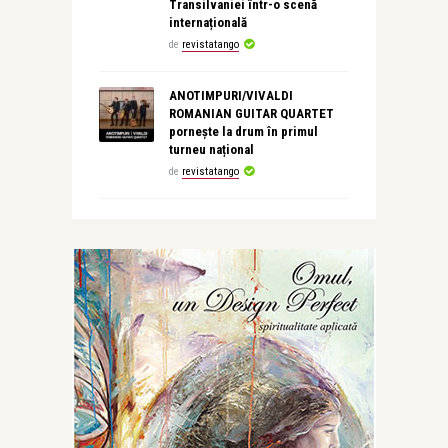
Transilvaniei într-o scenă
internațională
de
revistatango
ANOTIMPURI/VIVALDI
ROMANIAN GUITAR QUARTET
pornește la drum în primul
turneu național
de
revistatango