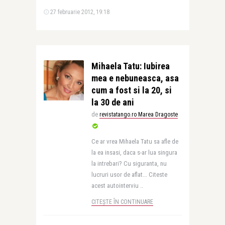
27 februarie 2012, 19:18
Mihaela Tatu: Iubirea
mea e nebuneasca, asa
cum a fost si la 20, si
la 30 de ani
de
revistatango.ro Marea Dragoste
Ce ar vrea Mihaela Tatu sa afle de
la ea insasi, daca s-ar lua singura
la intrebari? Cu siguranta, nu
lucruri usor de aflat... Citeste
acest autointerviu ..
CITEȘTE ÎN CONTINUARE