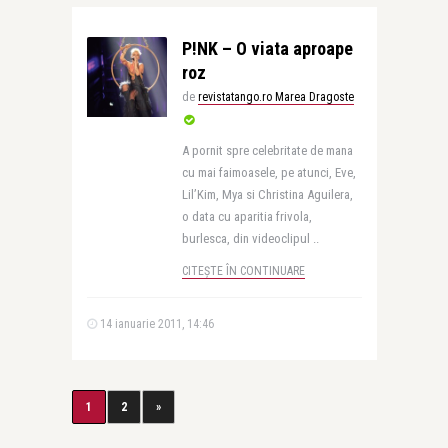
P!NK – O viata aproape
roz
de
revistatango.ro Marea Dragoste
A pornit spre celebritate de mana
cu mai faimoasele, pe atunci, Eve,
Lil’Kim, Mya si Christina Aguilera,
o data cu aparitia frivola,
burlesca, din videoclipul ..
CITEȘTE ÎN CONTINUARE
14 ianuarie 2011, 14:46
1
2
»