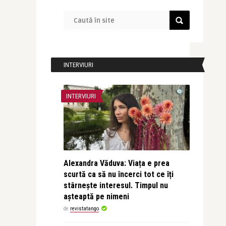
INTERVIURI
INTERVIURI
Alexandra Văduva: Viața e prea
scurtă ca să nu încerci tot ce îți
stârnește interesul. Timpul nu
așteaptă pe nimeni
de
revistatango