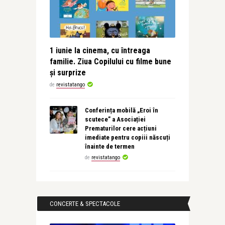
1 iunie la cinema, cu întreaga
familie. Ziua Copilului cu filme bune
și surprize
de
revistatango
Conferința mobilă „Eroi în
scutece” a Asociației
Prematurilor cere acțiuni
imediate pentru copiii născuți
înainte de termen
de
revistatango
CONCERTE & SPECTACOLE