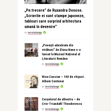
„Pe:trecere” de Ruxandra Donose.
„Scrierile ei sunt stampe japoneze,
tablouri care surprind arhitectura
umană în devenire”
de
revistatango
„Povești adevărate din
străbuni” de Elena Nane s-a
lansat la Muzeul Național al
Literaturii Române
de
revistatango
Nina Cassian – 100 de chipuri.
Album Centenar
de
revistatango
Cerșetorul de albastru – de
Crin-Triandafil Theodorescu
de
revistatango