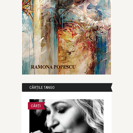
CĂRȚILE TANGO
CĂRȚI