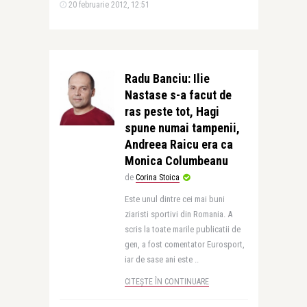
20 februarie 2012, 12:51
Radu Banciu: Ilie
Nastase s-a facut de
ras peste tot, Hagi
spune numai tampenii,
Andreea Raicu era ca
Monica Columbeanu
de
Corina Stoica
Este unul dintre cei mai buni
ziaristi sportivi din Romania. A
scris la toate marile publicatii de
gen, a fost comentator Eurosport,
iar de sase ani este ..
CITEȘTE ÎN CONTINUARE