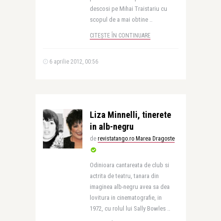
descosi pe Mihai Traistariu cu
scopul de a mai obtine ..
CITEȘTE ÎN CONTINUARE
6 aprilie 2012, 00:56
Liza Minnelli, tinerete
in alb-negru
de
revistatango.ro Marea Dragoste
Odinioara cantareata de club si
actrita de teatru, tanara din
imaginea alb-negru avea sa dea
lovitura in cinematografie, in
1972, cu rolul lui Sally Bowles ..