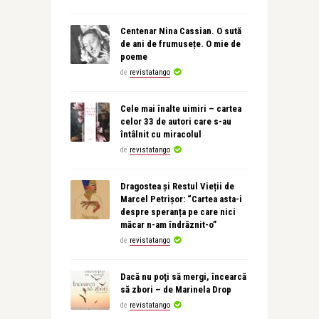
Centenar Nina Cassian. O sută
de ani de frumusețe. O mie de
poeme
de
revistatango
Cele mai înalte uimiri – cartea
celor 33 de autori care s-au
întâlnit cu miracolul
de
revistatango
Dragostea și Restul Vieții de
Marcel Petrișor: “Cartea asta-i
despre speranța pe care nici
măcar n-am îndrăznit-o”
de
revistatango
Dacă nu poţi să mergi, încearcă
să zbori – de Marinela Drop
de
revistatango