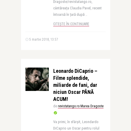
Dragoste/revistatango.ro,
cântăreața Claudia Pavel, recent
întoarsă în țară după ..
CITEȘTE ÎN CONTINUARE
5 martie 2018, 13:57
Leonardo DiCaprio –
Filme splendide,
miliarde de fani, dar
niciun Oscar PÂNĂ
ACUM!
de
revistatango.ro Marea Dragoste
Va primi, în sfârșit, Leondardo
DiCaprio un Oscar pentru rolul