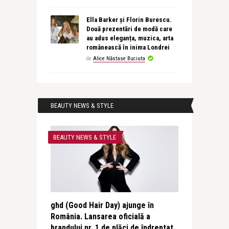
Ella Barker și Florin Burescu.
Două prezentări de modă care
au adus eleganța, muzica, arta
românească în inima Londrei
de
Alice Năstase Buciuta
BEAUTY NEWS & STYLE
BEAUTY NEWS & STYLE
ghd (Good Hair Day) ajunge în
România. Lansarea oficială a
brandului nr. 1 de plăci de îndreptat