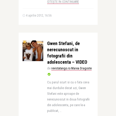
CITEȘTE ÎN CONTINUARE
4 aprilie 2012, 16:56
Gwen Stefani, de
nerecunoscut in
fotografii din
adolescenta – VIDEO
de
revistatango.ro Marea Dragoste
Cu parul scurt si cu o fata ceva
mai durdulie decat azi, Gwen
Stefani este aproape de
nerecunoscut in doua fotografii
din adolescenta, pe care le-a
publicat, ..