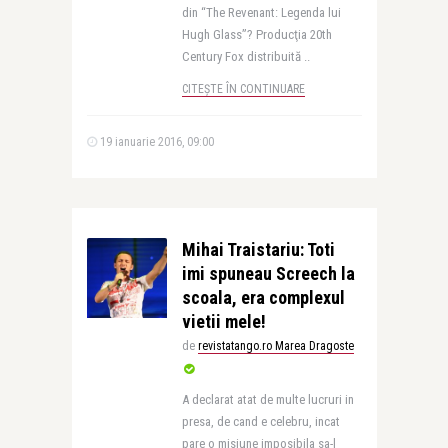
din “The Revenant: Legenda lui
Hugh Glass”? Producţia 20th
Century Fox distribuită ..
CITEȘTE ÎN CONTINUARE
19 ianuarie 2016, 09:00
Mihai Traistariu: Toti
imi spuneau Screech la
scoala, era complexul
vietii mele!
de
revistatango.ro Marea Dragoste
A declarat atat de multe lucruri in
presa, de cand e celebru, incat
pare o misiune imposibila sa-l