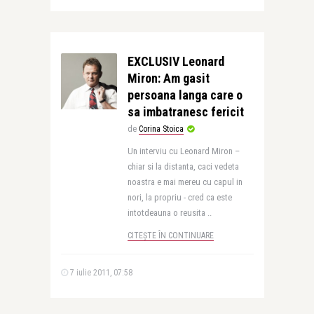
EXCLUSIV Leonard
Miron: Am gasit
persoana langa care o
sa imbatranesc fericit
de
Corina Stoica
Un interviu cu Leonard Miron –
chiar si la distanta, caci vedeta
noastra e mai mereu cu capul in
nori, la propriu - cred ca este
intotdeauna o reusita ..
CITEȘTE ÎN CONTINUARE
7 iulie 2011, 07:58