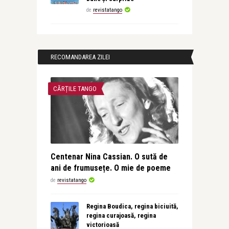
de
revistatango
RECOMANDAREA ZILEI
CĂRȚILE TANGO
Centenar Nina Cassian. O sută de
ani de frumusețe. O mie de poeme
de
revistatango
Regina Boudica, regina biciuită,
regina curajoasă, regina
victorioasă