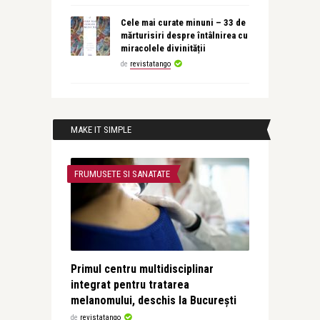
Cele mai curate minuni – 33 de
mărturisiri despre întâlnirea cu
miracolele divinității
de
revistatango
MAKE IT SIMPLE
FRUMUSETE SI SANATATE
Primul centru multidisciplinar
integrat pentru tratarea
melanomului, deschis la București
de
revistatango