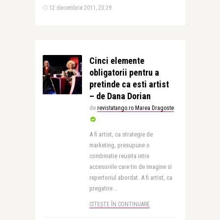
12 decembrie 2011, 23:29
Cinci elemente
obligatorii pentru a
pretinde ca esti artist
– de Dana Dorian
de
revistatango.ro Marea Dragoste
A fi artist, ca strategie de
marketing, presupune o
combinatie reusita intre
accesoriile care tin de imagine si
repertoriul abordat. A fi artist, ca
pregatire ..
CITEȘTE ÎN CONTINUARE