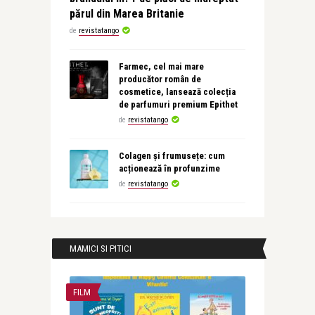
părul din Marea Britanie
de
revistatango
Farmec, cel mai mare
producător român de
cosmetice, lansează colecția
de parfumuri premium Epithet
de
revistatango
Colagen și frumusețe: cum
acționează în profunzime
de
revistatango
MAMICI SI PITICI
FILM