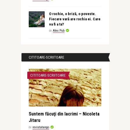
O rochie, o briză, o poveste.
Fiecare vară are rochia ei. Care
va fi a ta?
de
Alex Pub
CITITOARE-SCRIITOARE
CITITOARE-SCRIITOARE
Suntem făcuţi din lacrimi – Nicoleta
Jitaru
de
revistatango