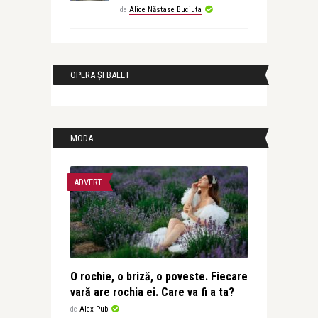
de
Alice Năstase Buciuta
OPERA ȘI BALET
MODA
ADVERT
O rochie, o briză, o poveste. Fiecare
vară are rochia ei. Care va fi a ta?
de
Alex Pub