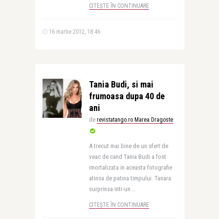
CITEȘTE ÎN CONTINUARE
16 martie 2012, 18:46
Tania Budi, si mai
frumoasa dupa 40 de
ani
de
revistatango.ro Marea Dragoste
A trecut mai bine de un sfert de
veac de cand Tania Budi a fost
imortalizata in aceasta fotografie
atinsa de patina timpului. Tanara
surprinsa intr-un ..
CITEȘTE ÎN CONTINUARE