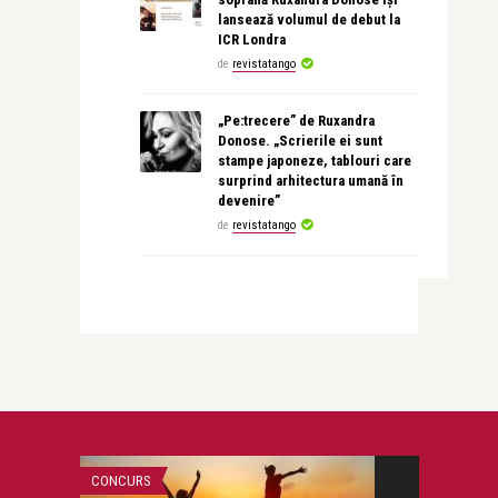
lansează volumul de debut la
ICR Londra
de
revistatango
„Pe:trecere” de Ruxandra
Donose. „Scrierile ei sunt
stampe japoneze, tablouri care
surprind arhitectura umană în
devenire”
de
revistatango
CONCURS
INTERVIURI