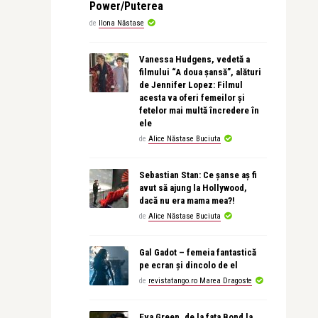
Power/Puterea
de
Ilona Năstase
Vanessa Hudgens, vedetă a
filmului “A doua șansă”, alături
de Jennifer Lopez: Filmul
acesta va oferi femeilor și
fetelor mai multă încredere în
ele
de
Alice Năstase Buciuta
Sebastian Stan: Ce șanse aș fi
avut să ajung la Hollywood,
dacă nu era mama mea?!
de
Alice Năstase Buciuta
Gal Gadot – femeia fantastică
pe ecran și dincolo de el
de
revistatango.ro Marea Dragoste
Eva Green, de la fata Bond la