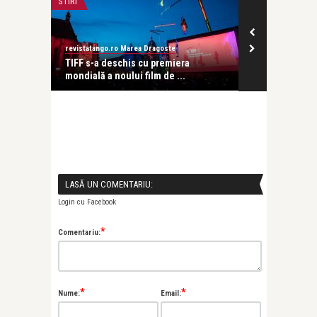
STIRI
PERSONALITATI
revistatango.ro Marea Dragoste
Alice Năstase B
i nouă
TIFF s-a deschis cu premiera
Constantina ș
mondială a noului film de ...
un scenariu c 
LASĂ UN COMENTARIU:
Login cu Facebook
*
Comentariu:
*
*
Nume:
Email: