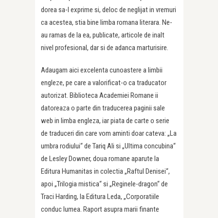
dorea sa-l exprime si, deloc de neglijat in vremuri
ca acestea, stia bine limba romana literara. Ne-
au ramas de la ea, publicate, articole de inalt
nivel profesional, dar si de adanca marturisire.
Adaugam aici excelenta cunoastere a limbii
engleze, pe care a valorificat-o ca traducator
autorizat. Biblioteca Academiei Romane ii
datoreaza o parte din traducerea paginii sale
web in limba engleza, iar piata de carte o serie
de traduceri din care vom aminti doar cateva: „La
umbra rodiului“ de Tariq Ali si „Ultima concubina“
de Lesley Downer, doua romane aparute la
Editura Humanitas in colectia „Raftul Denisei“,
apoi „Trilogia mistica“ si „Reginele-dragon“ de
Traci Harding, la Editura Leda, „Corporatiile
conduc lumea. Raport asupra marii finante