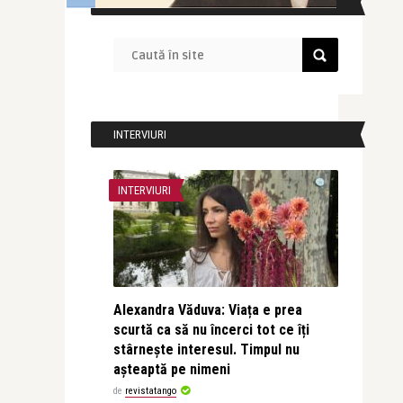
CAUTĂ ÎN SITE
INTERVIURI
INTERVIURI
Alexandra Văduva: Viața e prea
scurtă ca să nu încerci tot ce îți
stârnește interesul. Timpul nu
așteaptă pe nimeni
de
revistatango