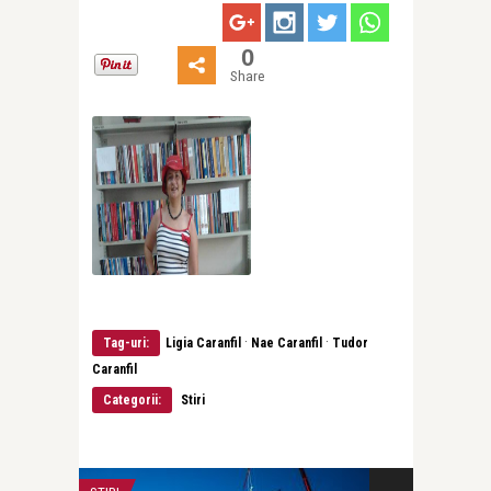
0
Share
·
·
Tag-uri:
Ligia Caranfil
Nae Caranfil
Tudor
Caranfil
Categorii:
Stiri