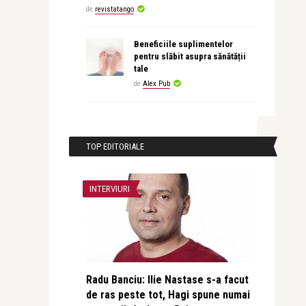
de
revistatango
Beneficiile suplimentelor
pentru slăbit asupra sănătății
tale
de
Alex Pub
TOP EDITORIALE
INTERVIURI
Radu Banciu: Ilie Nastase s-a facut
de ras peste tot, Hagi spune numai