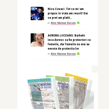
Nicu Covaci: Tot ce mi-am
propus in viata am reusit! Dar
ce pret am platit…
de
Alice Năstase Buciuta
AURORA LIICEANU: Barbatii
inca doresc sa fie protectori cu
femeile, dar femeile nu mai au
nevoie de protectia lor
de
Alice Năstase Buciuta