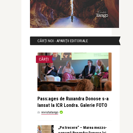
CĂRȚI NOI - APARIȚII EDITORIALE
CĂRȚI
Pass:ages de Ruxandra Donose s-a
lansat la ICR Londra. Galerie FOTO
de
revistatango
„Pe:trecere” – Marea mezzo-
soprană Ruxandra Donose își