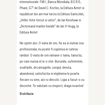
internationale: F.M.I., Banca Mondiala, B.E.R.D.,
Phare, G7“ de David C. Korten, la Editura Antet si
republicat doi ani mai tarziu la Editura Samizdat,
„Hitler. Intre trecut si viitor“, de Ian Kershaw si
„Dictionarul marilor batalii“ de Ian V. Hogg, la
Editura Antet.
Ne oprim aici. O viata de om, fie ea si numai cea
profesionala, nu poate fi cuprinsa in cateva
randuri. O viata de om ramane o taina, taina lui,
pe care numai el si-o stie. Bucuriile, suferintele,
exaltarile, dezamagirile, curajul, deruta,
abandonul, satisfactia si implinirea le poarta
fiecare cu sine, aici si dincolo. Ligia a facut-o cu
discretie. Te salutam cu respect, draga noastra!
Distribuie: