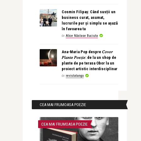
Cosmin Filipaș: Când susții un
business curat, asumat,
lucrurile pur și simplu se așază
în favoarea ta
de
Alice Năstase Buciuta
Ana-Maria Pop despre 𝐶𝑜𝑣𝑜𝑟
𝑃𝑙𝑎𝑛𝑡𝑒 𝑃𝑜𝑒𝑧𝑖𝑒: de la un shop de
plante de pe terasa Obor la un
proiect artistic interdisciplinar
de
revistatango
CEA MAI FRUMOASA POEZIE
CEA MAI FRUMOASA POEZIE