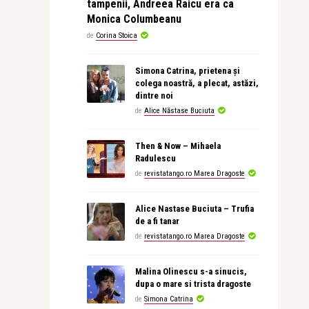
tampenii, Andreea Raicu era ca
Monica Columbeanu
de
Corina Stoica
Simona Catrina, prietena și
colega noastră, a plecat, astăzi,
dintre noi
de
Alice Năstase Buciuta
Then & Now – Mihaela
Radulescu
de
revistatango.ro Marea Dragoste
Alice Nastase Buciuta – Trufia
de a fi tanar
de
revistatango.ro Marea Dragoste
Malina Olinescu s-a sinucis,
dupa o mare si trista dragoste
de
Simona Catrina