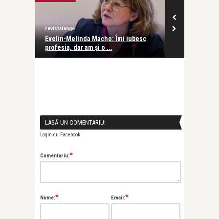
revistatango
Alice Năstase B
Evelin-Melinda Macho: Îmi iubesc
Mihaela Rădul
profesia, dar am și o ...
venit exact câ
LASĂ UN COMENTARIU:
Login cu Facebook
*
Comentariu:
*
*
Nume:
Email: