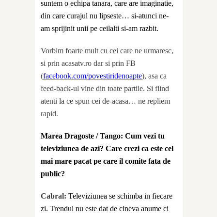
suntem o echipa tanara, care are imaginatie,
din care curajul nu lipseste… si-atunci ne-
am sprijinit unii pe ceilalti si-am razbit.
Vorbim foarte mult cu cei care ne urmaresc,
si prin acasatv.ro dar si prin FB
(
facebook.com/povestiridenoapte
), asa ca
feed-back-ul vine din toate partile. Si fiind
atenti la ce spun cei de-acasa… ne repliem
rapid.
Marea Dragoste / Tango: Cum vezi tu
televiziunea de azi? Care crezi ca este cel
mai mare pacat pe care il comite fata de
public?
Cabral:
Televiziunea se schimba in fiecare
zi. Trendul nu este dat de cineva anume ci