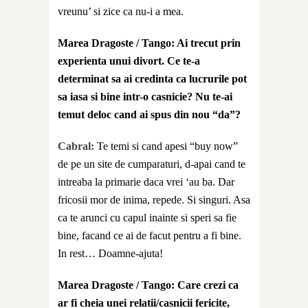
vreunu’ si zice ca nu-i a mea.
Marea Dragoste / Tango: Ai trecut prin
experienta unui divort. Ce te-a
determinat sa ai credinta ca lucrurile pot
sa iasa si bine intr-o casnicie? Nu te-ai
temut deloc cand ai spus din nou “da”?
Cabral:
Te temi si cand apesi “buy now”
de pe un site de cumparaturi, d-apai cand te
intreaba la primarie daca vrei ‘au ba. Dar
fricosii mor de inima, repede. Si singuri. Asa
ca te arunci cu capul inainte si speri sa fie
bine, facand ce ai de facut pentru a fi bine.
In rest… Doamne-ajuta!
Marea Dragoste / Tango: Care crezi ca
ar fi cheia unei relatii/casnicii fericite,