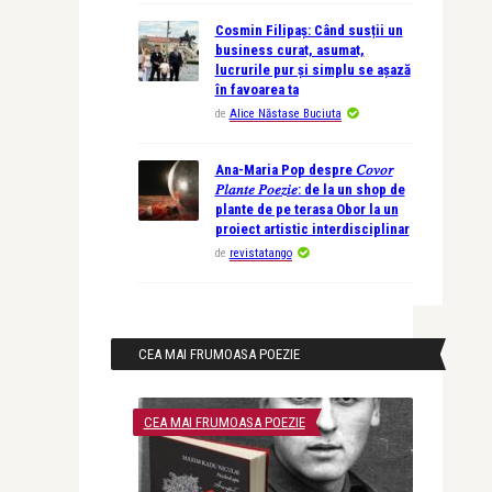
Cosmin Filipaș: Când susții un
business curat, asumat,
lucrurile pur și simplu se așază
în favoarea ta
de
Alice Năstase Buciuta
Ana-Maria Pop despre 𝐶𝑜𝑣𝑜𝑟
𝑃𝑙𝑎𝑛𝑡𝑒 𝑃𝑜𝑒𝑧𝑖𝑒: de la un shop de
plante de pe terasa Obor la un
proiect artistic interdisciplinar
de
revistatango
CEA MAI FRUMOASA POEZIE
CEA MAI FRUMOASA POEZIE