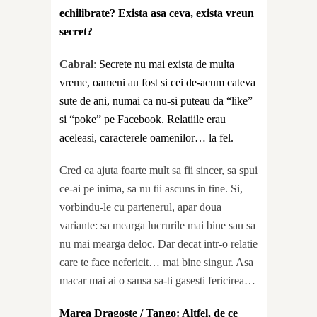
echilibrate? Exista asa ceva, exista vreun
secret?
Cabral
:
Secrete nu mai exista de multa
vreme, oameni au fost si cei de-acum cateva
sute de ani, numai ca nu-si puteau da “like”
si “poke” pe Facebook. Relatiile erau
aceleasi, caracterele oamenilor… la fel.
Cred ca ajuta foarte mult sa fii sincer, sa spui
ce-ai pe inima, sa nu tii ascuns in tine. Si,
vorbindu-le cu partenerul, apar doua
variante: sa mearga lucrurile mai bine sau sa
nu mai mearga deloc. Dar decat intr-o relatie
care te face nefericit… mai bine singur. Asa
macar mai ai o sansa sa-ti gasesti fericirea…
Marea Dragoste
/ Tango: Altfel, de ce