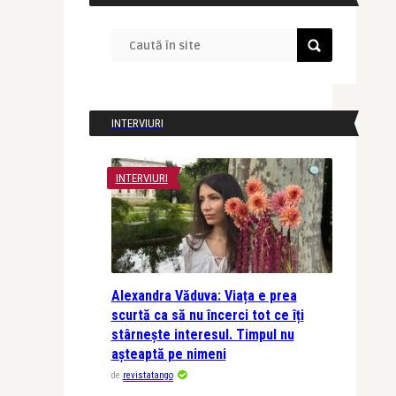
INTERVIURI
INTERVIURI
Alexandra Văduva: Viața e prea
scurtă ca să nu încerci tot ce îți
stârnește interesul. Timpul nu
așteaptă pe nimeni
de
revistatango