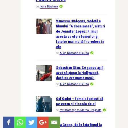
de
Ilona Năstase
Vanessa Hudgens, vedetă a
filmului “A doua șansă”, alături
de Jennifer Lopez: Filmul
acesta va oferi femeilor și
fetelor mai multă încredere în
ele
de
Alice Năstase Buciuta
Sebastian Stan: Ce șanse aș fi
avut să ajung la Hollywood,
dacă nu era mama mea?!
de
Alice Năstase Buciuta
Gal Gadot – femeia fantastică
pe ecran și dincolo de el
de
revistatango.ro Marea Dragoste
Eva Green, de la fata Bond la