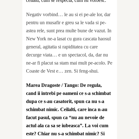
ceilalti, cum se respecta, cum isi vorbesc.
Negativ vorbind… le au si ei pe-ale lor, dar
pentru un musafir e greu sa le vada si pe-
astea rele, sunt prea multe bune de vazut. In
New York ne-a lasat cu gura cascata haosul
general, agitatia si rapiditatea cu care
decurge viata… e un spectacol, da, dar nu
ne-ar fi placut sa stam mai mult pe-acolo. Pe
Coaste de Vest e… zen. Si feng-shui.
Marea Dragoste / Tango: De regula,
cand ii intrebi pe oameni ce s-a schimbat
dupa ce s-au casatorit, spun ca nu s-a
schimbat nimic. Ceilalti, care inca n-au
facut pasul, spun ca “nu au nevoie de
actul ala ca sa se iubeasca”. La voi cum
este? Chiar nu s-a schimbat nimic? Si