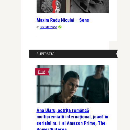
Maxim Radu Niculai – Sens
de
revistatango
SUPERSTAR
FILM
Ana Ularu, actrița româncă
multipremiată internațional, joacă în
serialul nr. 1 al Amazon Prime, The
Power/Puterea