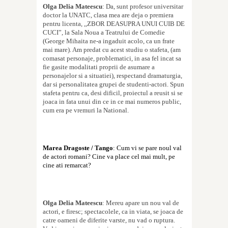
Olga Delia Mateescu
: Da, sunt profesor universitar
doctor la UNATC, clasa mea are deja o premiera
pentru licen
t
a, ,,ZBOR DEASUPRA UNUI CUIB DE
CUCI”, la Sala Noua a Teatrului de Comedie
(George Mihai
t
a ne-a ingaduit acolo, ca un frate
mai mare). Am predat cu acest studiu o
s
tafeta, (am
comasat personaje, problematici, in a
s
a fel incat sa
fie gasite modalita
t
i proprii de asumare a
personajelor
s
i a situa
t
iei), respectand dramaturgia,
dar
s
i personalitatea grupei de studen
t
i-actori. Spun
s
tafeta pentru ca, de
s
i dificil, proiectul a reu
s
it
s
i se
joaca in fa
t
a unui din ce in ce mai numeros public,
cum era pe vremuri la Na
t
ional.
Marea Dragoste / Tango
: Cum vi se pare noul val
de actori romani? Cine va place cel mai mult, pe
cine ati remarcat?
Olga Delia Mateescu
: Mereu apare un nou val de
actori, e firesc; spectacolele, ca in via
t
a, se joaca de
catre oameni de diferite varste, nu vad o ruptura.