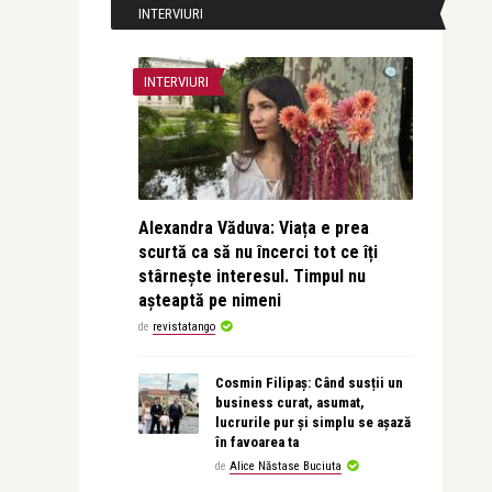
INTERVIURI
INTERVIURI
Alexandra Văduva: Viața e prea
scurtă ca să nu încerci tot ce îți
stârnește interesul. Timpul nu
așteaptă pe nimeni
de
revistatango
Cosmin Filipaș: Când susții un
business curat, asumat,
lucrurile pur și simplu se așază
în favoarea ta
de
Alice Năstase Buciuta