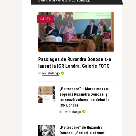
CĂRȚI NOI - APARIȚII EDITORIALE
CĂRȚI
Pass:ages de Ruxandra Donose s-a
lansat la ICR Londra. Galerie FOTO
de
revistatango
„Pe:trecere” – Marea mezzo-
soprană Ruxandra Donose își
lansează volumul de debut la
ICR Londra
de
revistatango
„Pe:trecere” de Ruxandra
Donose. „Scrierile ei sunt