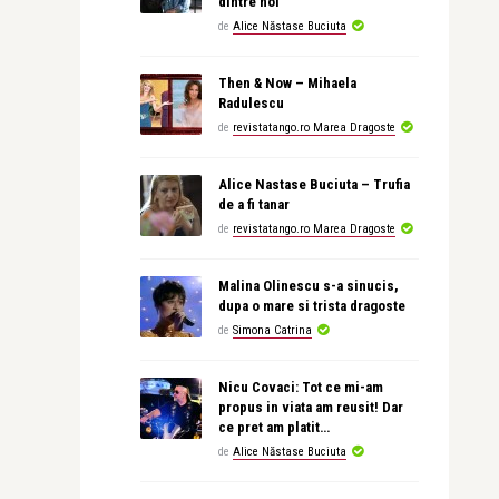
dintre noi
de
Alice Năstase Buciuta
Then & Now – Mihaela
Radulescu
de
revistatango.ro Marea Dragoste
Alice Nastase Buciuta – Trufia
de a fi tanar
de
revistatango.ro Marea Dragoste
Malina Olinescu s-a sinucis,
dupa o mare si trista dragoste
de
Simona Catrina
Nicu Covaci: Tot ce mi-am
propus in viata am reusit! Dar
ce pret am platit…
de
Alice Năstase Buciuta