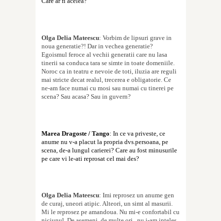
Care ar fi acelea?
Olga Delia Mateescu
: Vorbim de lipsuri grave in
noua genera
t
ie?! Dar in vechea genera
t
ie?
Egoismul feroce al vechii genera
t
ii care nu lasa
tinerii sa conduca
t
ara se simte in toate domeniile.
Noroc ca in teatru e nevoie de to
t
i, iluzia are reguli
mai stricte decat realul, trecerea e obligatorie. Ce
ne-am face numai cu mo
s
i sau numai cu tinerei pe
scena? Sau acasa? Sau in guvern?
Marea Dragoste / Tango
: In ce va priveste, ce
anume nu v-a placut la propria dvs.persoana, pe
scena, de-a lungul carierei? Care au fost minusurile
pe care vi le-ati reprosat cel mai des?
Olga Delia Mateescu
: Imi repro
s
ez un anume gen
de curaj, uneori atipic. Alteori, un sim
t
al masurii.
Mi le repro
s
ez pe amandoua. Nu mi-e confortabil cu
niciunul. De asemeni, de multe ori,
nu i-am in
t
eles