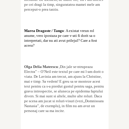
pe cei dragi la timp, singuratatea mamei mele am
perceput-o prea tarziu.
Marea Dragoste / Tango
: A existat vreun rol
anume, vreo ipostaza pe care v-ati fi dorit sa o
interpretati, dar nu ati avut prilejul? Care a fost
aceea?
Olga Delia Mateescu
:,Din jale se-ntrupeaza
Electra” – O’Neil este textul pe care mi l-am dorit o
via
t
a. De Lavinia am trecut, am ajuns la Christine,
mai e timp. Sa vedem! E greu sa se monteze acest
text pentru ca s-a pierdut gustul pentru saga, pentru
grava introspec
t
ie, se aluneca pe epiderma faptului
divers. Si mai sunt
s
i altele, multe alte roluri. Daca
pe scena am jucat
s
i roluri-visuri (vezi,,Domni
s
oara
Nastasia”, de exemplu), in film nu am avut un
personaj care sa ma incite.