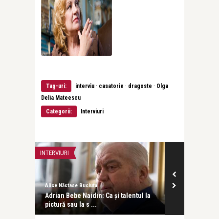
·
·
·
Tag-uri:
interviu
casatorie
dragoste
Olga
Delia Mateescu
Categorii:
Interviuri
INTERVIURI
OPERA ȘI BALET
Alice Năstase Buciuta
Alice Năstase B
a noapte
Adrian Bebe Naidin: Ca și talentul la
Îndrăgostiții din
pictură sau la s ...