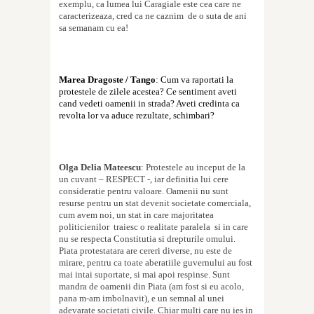
exemplu, ca lumea lui Caragiale este cea care ne
caracterizeaza, cred ca ne caznim
de o suta de ani
sa semanam cu ea!
Marea Dragoste / Tango
: Cum va raportati la
protestele de zilele acestea? Ce sentiment aveti
cand vedeti oamenii in strada? Aveti credinta ca
revolta lor va aduce rezultate, schimbari?
Olga Delia Mateescu
: Protestele au inceput de la
un cuvant – RESPECT -, iar defini
t
ia lui cere
considera
t
ie pentru valoare. Oamenii nu sunt
resurse pentru un stat devenit societate comerciala,
cum avem noi, un stat in care majoritatea
politicienilor
traiesc o realitate paralela
s
i in care
nu se respecta Constitu
t
ia si drepturile omului.
Pia
t
a protestatara are cereri diverse, nu este de
mirare, pentru ca toate abera
t
iile guvernului au fost
mai intai suportate,
s
i mai apoi respinse. Sunt
mandra de oamenii din Pia
t
a (am fost
s
i eu acolo,
pana m-am imbolnavit), e un semnal al unei
adevarate societa
t
i civile. Chiar mul
t
i care nu ies in