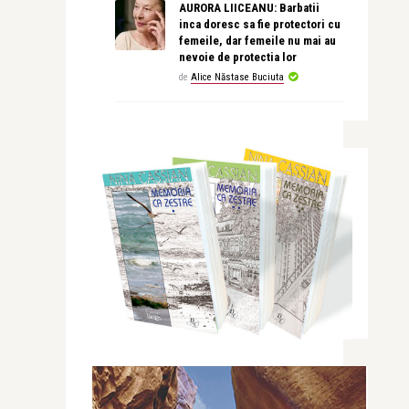
AURORA LIICEANU: Barbatii
inca doresc sa fie protectori cu
femeile, dar femeile nu mai au
nevoie de protectia lor
de
Alice Năstase Buciuta