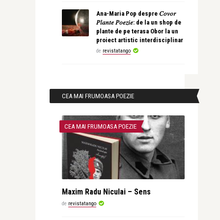
Ana-Maria Pop despre 𝐶𝑜𝑣𝑜𝑟
𝑃𝑙𝑎𝑛𝑡𝑒 𝑃𝑜𝑒𝑧𝑖𝑒: de la un shop de
plante de pe terasa Obor la un
proiect artistic interdisciplinar
de
revistatango
CEA MAI FRUMOASA POEZIE
CEA MAI FRUMOASA POEZIE
Maxim Radu Niculai – Sens
de
revistatango