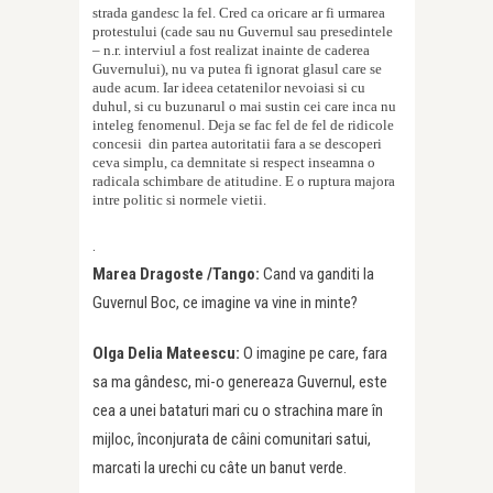
strada gandesc la fel. Cred ca oricare ar fi urmarea
protestului (cade sau nu Guvernul sau presedintele
– n.r. interviul a fost realizat inainte de caderea
Guvernului), nu va putea fi ignorat glasul care se
aude acum. Iar ideea ceta
t
enilor nevoia
s
i
s
i cu
duhul,
s
i cu buzunarul o mai sus
t
in cei care inca nu
in
t
eleg fenomenul. Deja se fac fel de fel de ridicole
concesii
din partea autorita
t
ii fara a se descoperi
ceva simplu, ca demnitate
s
i respect inseamna o
radicala schimbare de atitudine. E o ruptura majora
intre politic
s
i normele vie
t
ii.
.
Marea Dragoste /Tango:
Cand va ganditi la
Guvernul Boc, ce imagine va vine in minte?
Olga Delia Mateescu:
O imagine pe care, fara
sa ma gândesc, mi-o genereaza Guvernul, este
cea a unei bataturi mari cu o strachina mare în
mijloc, înconjurata de câini comunitari satui,
marcati la urechi cu câte un banut verde.