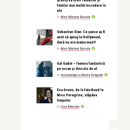
acesta va oferi femeilor și
fetelor mai multă încredere în
ele
de
Alice Năstase Buciuta
Sebastian Stan: Ce șanse aș fi
avut să ajung la Hollywood,
dacă nu era mama mea?!
de
Alice Năstase Buciuta
Gal Gadot – femeia fantastică
pe ecran și dincolo de el
de
revistatango.ro Marea Dragoste
Eva Green, de la fata Bond la
Miss Peregrine, stăpâna
timpului
de
Irina Botezatu