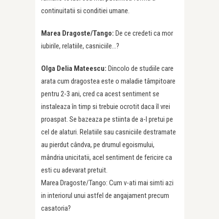
continuitatii si conditiei umane.
Marea Dragoste/Tango:
De ce credeti ca mor
iubirile, relatiile, casniciile…?
Olga Delia Mateescu:
Dincolo de studiile care
arata cum dragostea este o maladie tâmpitoare
pentru 2-3 ani, cred ca acest sentiment se
instaleaza în timp si trebuie ocrotit daca îl vrei
proaspat. Se bazeaza pe stiinta de a-l pretui pe
cel de alaturi. Relatiile sau casniciile destramate
au pierdut cândva, pe drumul egoismului,
mândria unicitatii, acel sentiment de fericire ca
esti cu adevarat pretuit.
Marea Dragoste/Tango: Cum v-ati mai simti azi
in interiorul unui astfel de angajament precum
casatoria?