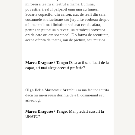
mirosea a teatru si teatrul a mama. Lumina,
pove
s
tile, irealul palpabil erau una cu lumea.
Scoar
t
a copacilor din carton, atat de reali din sala,
costumele stralucitoare sau jerpelite vorbeau despre
o lume mult mai linistitoare decat cea de afara,
pentru ca puteai sa o revezi, sa retraie
s
ti povestea
ori de cate ori era spectacol. E o forma de securitate,
aceea oferita de teatru, sau de pictura, sau muzica.
Marea Dragoste / Tango:
Daca ar fi sa o luati de la
capat, ati mai alege aceeasi profesie?
Olga Delia Mateescu
:
Ar
trebui sa ma fac tot actri
t
a
daca nu mi-ar reu
s
i dorin
t
a de a fi cosmonaut sau
arheolog.
Marea Dragoste / Tango
: Mai predati cursuri la
UNATC?