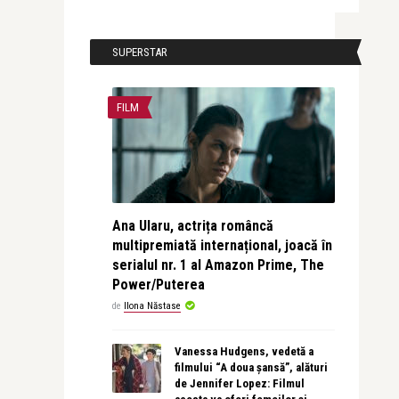
SUPERSTAR
FILM
Ana Ularu, actrița româncă
multipremiată internațional, joacă în
serialul nr. 1 al Amazon Prime, The
Power/Puterea
de
Ilona Năstase
Vanessa Hudgens, vedetă a
filmului “A doua șansă”, alături
de Jennifer Lopez: Filmul