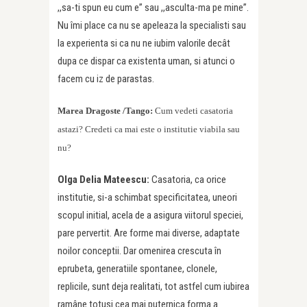
,,sa-ti spun eu cum e” sau ,,asculta-ma pe mine”.
Nu îmi place ca nu se apeleaza la specialisti sau
la experienta si ca nu ne iubim valorile decât
dupa ce dispar ca existenta uman, si atunci o
facem cu iz de parastas.
Marea Dragoste /Tango:
Cum vedeti casatoria
astazi? Credeti ca mai este o institutie viabila sau
nu?
Olga Delia Mateescu:
Casatoria, ca orice
institutie, si-a schimbat specificitatea, uneori
scopul initial, acela de a asigura viitorul speciei,
pare pervertit. Are forme mai diverse, adaptate
noilor conceptii. Dar omenirea crescuta în
eprubeta, generatiile spontanee, clonele,
replicile, sunt deja realitati, tot astfel cum iubirea
ramâne totusi cea mai puternica forma a