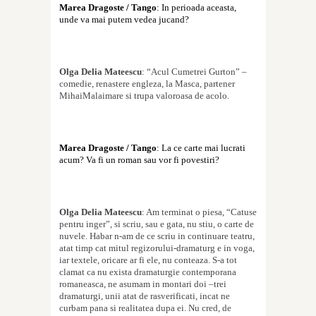
Marea Dragoste / Tango
: In perioada aceasta,
unde va mai putem vedea jucand?
Olga Delia Mateescu
: “Acul Cumetrei Gurton” –
comedie, rena
s
tere engleza, la Masca, partener
MihaiMalaimare si trupa valoroasa de acolo.
Marea Dragoste / Tango
: La ce carte mai lucrati
acum? Va fi un roman sau vor fi povestiri?
Olga Delia Mateescu
: Am terminat o piesa, “Catu
s
e
pentru inger”,
s
i scriu, sau e gata, nu
s
tiu, o carte de
nuvele. Habar n-am de ce scriu in continuare teatru,
atat timp cat mitul regizorului-dramaturg e in voga,
iar textele, oricare ar fi ele, nu conteaza. S-a tot
clamat ca nu exista dramaturgie contemporana
romaneasca, ne asumam in montari doi –trei
dramaturgi, unii atat de rasverifica
t
i, incat ne
curbam pana
s
i realitatea dupa ei. Nu cred, de