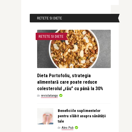
RETETE SI DIETE
RETETE SI DIETE
Dieta Portofoliu, strategia
alimentară care poate reduce
colesterolul „rău” cu până la 30%
de
revistatango
Beneficiile suplimentelor
pentru slăbit asupra sănătății
tale
de
Alex Pub