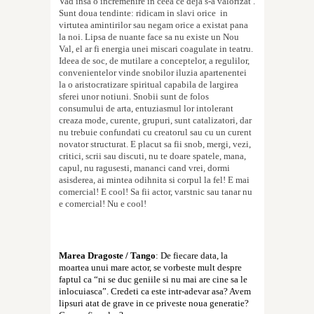
Vad insa o incremenire in ceea ce deja s-a valorizat .
Sunt doua tendin
t
e: ridicam in slavi orice
in
virtutea amintirilor sau negam orice a existat pana
la noi. Lipsa de nuan
t
e face sa nu existe un Nou
Val, el ar fi energia unei mi
s
cari coagulate in teatru.
Ideea de
s
oc, de mutilare a conceptelor, a regulilor,
convenien
t
elor vinde snobilor iluzia apartenen
t
ei
la o aristocratizare spiritual capabila de largirea
sferei unor no
t
iuni. Snobii sunt de folos
consumului de arta, entuziasmul lor intolerant
creaza mode, curente, grupuri, sunt catalizatori, dar
nu trebuie confunda
t
i cu creatorul sau cu un curent
novator structurat. E placut sa fii snob, mergi, vezi,
critici, scrii sau discu
t
i, nu te doare spatele, mana,
capul, nu ragu
s
e
s
ti, mananci cand vrei, dormi
a
s
i
s
derea, ai mintea odihnita
s
i corpul la fel! E mai
comercial! E cool! Sa fii actor, varstnic sau tanar nu
e comercial! Nu e cool!
Marea Dragoste / Tango
: De fiecare data, la
moartea unui mare actor, se vorbeste mult despre
faptul ca “ni se duc geniile si nu mai are cine sa le
inlocuiasca”. Credeti ca este intr-adevar asa? Avem
lipsuri atat de grave in ce priveste noua generatie?