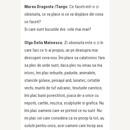
Marea Dragoste /Tango:
Ce faceti intr-o zi
obisnuita, ce va place si ce va displace din ceea
ce faceti?
Si care sunt bucuriile dvs. cele mai mari?
Olga Delia Mateescu:
Zi obisnuita este o zi în
care faci ce ti-ai propus, iar pe deasupra mai
descoperi ceva nou. Îmi place sa calatoresc fara
sa plec de unde sunt, daca plec nu vreau sa ma
intorc, îmi plac ierburile, padurile, animalele,
stancile golase, peisajul arid, lunatec, cetatile
vechi, muntii de tuf vulcanic, tinuturile carstice,
îmi plac bunii povestitori, joaca de-a orice cu
nepotii, cartile, muzica, sculpturile si grafica. Nu
îmi plac oamenii care se pretind ce nu sunt. Nu-
mi plac cei care considera ca se pricep la tot, au
solutii pentru orice, acei oameni care încep asa: