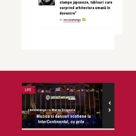
stampe japoneze, tablouri care
surprind arhitectura umană în
devenire”
de
revistatango
LIFE
INTERVIURI
revistatango.ro Marea Dragoste
revistatango.ro
a la
Muzica si dansuri scotiene la
Daniela N
lor
InterContinental, cu prile ...
iubes