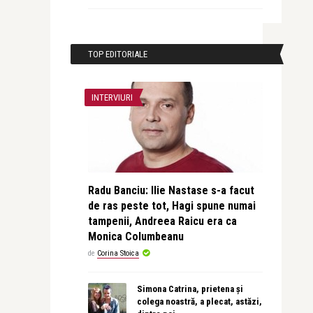
TOP EDITORIALE
INTERVIURI
Radu Banciu: Ilie Nastase s-a facut
de ras peste tot, Hagi spune numai
tampenii, Andreea Raicu era ca
Monica Columbeanu
de
Corina Stoica
Simona Catrina, prietena și
colega noastră, a plecat, astăzi,