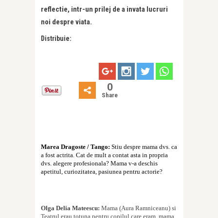
reflectie, intr-un prilej de a invata lucruri
noi despre viata.
Distribuie:
0
Share
Marea Dragoste / Tango:
Stiu despre mama dvs. ca
a fost actrita. Cat de mult a contat asta in propria
dvs. alegere profesionala? Mama v-a deschis
apetitul, curiozitatea, pasiunea pentru actorie?
Olga Delia Mateescu:
Mama (Aura Ramniceanu) si
Teatrul erau totuna pentru copilul care eram, mama