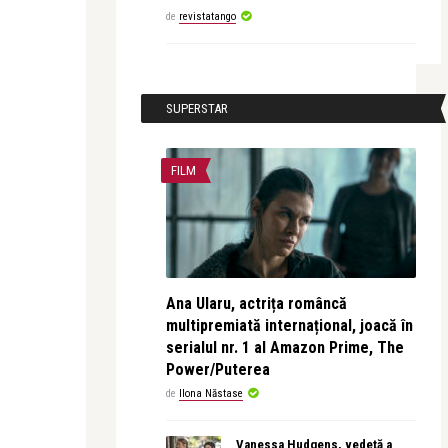
de
revistatango
SUPERSTAR
FILM
Ana Ularu, actrița româncă
multipremiată internațional, joacă în
serialul nr. 1 al Amazon Prime, The
Power/Puterea
de
Ilona Năstase
Vanessa Hudgens, vedetă a