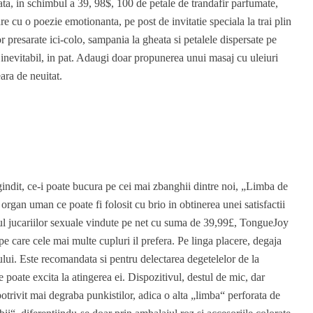
ata, in schimbul a 39, 98$, 100 de petale de trandafir parfumate,
are cu o poezie emotionanta, pe post de invitatie speciala la trai plin
 presarate ici-colo, sampania la gheata si petalele dispersate pe
i, inevitabil, in pat. Adaugi doar propunerea unui masaj cu uleiuri
ara de neuitat.
indit, ce-i poate bucura pe cei mai zbanghii dintre noi, „Limba de
 organ uman ce poate fi folosit cu brio in obtinerea unei satisfactii
pul jucariilor sexuale vindute pe net cu suma de 39,99£, TongueJoy
e care cele mai multe cupluri il prefera. Pe linga placere, degaja
lui. Este recomandata si pentru delectarea degetelelor de la
se poate excita la atingerea ei. Dispozitivul, destul de mic, dar
otrivit mai degraba punkistilor, adica o alta „limba“ perforata de