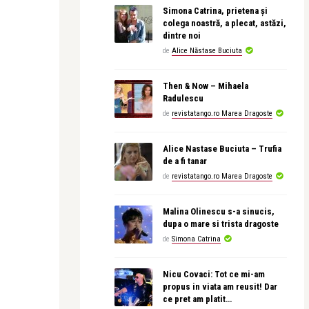
Simona Catrina, prietena și
colega noastră, a plecat, astăzi,
dintre noi
de
Alice Năstase Buciuta
Then & Now – Mihaela
Radulescu
de
revistatango.ro Marea Dragoste
Alice Nastase Buciuta – Trufia
de a fi tanar
de
revistatango.ro Marea Dragoste
Malina Olinescu s-a sinucis,
dupa o mare si trista dragoste
de
Simona Catrina
Nicu Covaci: Tot ce mi-am
propus in viata am reusit! Dar
ce pret am platit…