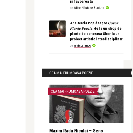
în favoarea ta
de
Alice Năstase Buciuta
Ana-Maria Pop despre 𝐶𝑜𝑣𝑜𝑟
𝑃𝑙𝑎𝑛𝑡𝑒 𝑃𝑜𝑒𝑧𝑖𝑒: de la un shop de
plante de pe terasa Obor la un
proiect artistic interdisciplinar
de
revistatango
CEA MAI FRUMOASA POEZIE
CEA MAI FRUMOASA POEZIE
Maxim Radu Niculai – Sens