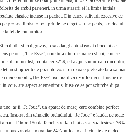
ii“, diferentiindu-se doar prin ambalajul roz si accesoriile colorate
olosita de ambii parteneri, in urma atasarii ei la limba initiala,
retelute elastice incluse in pachet. Din cauza salivarii excesive ce
pe propria limba, o poti prinde pe deget sau pe penis, iar efectul,
ste la fel de multumitor.
 Si mai util, si mai grozav, o sa adaugi entuziasmata imediat ce
tens pe net. „The Esse“, corcitura dintre canapea si pat, care se
in stil minimalist, merita cei 325$, cit a ajuns in urma reducerilor,
vedeti nestingheriti de pozitiile voastre sexuale preferate fara sa mai
 stai mai comod. „The Esse“ isi modifica usor forma in functie de
doi in voie, are aspect ademenitor si huse ce se pot schimba dupa
u tine, ar fi „Je Joue“, un aparat de masaj care combina perfect
tea. Inspirat din tehnicile preludiului, „Je Joue“ e laudat pe toate
ret amant. Dintre 150 de femei care l-au luat acasa sa-l testeze, 76%
e au pus vreodata mina, iar 24% au fost mai incintate de el decit