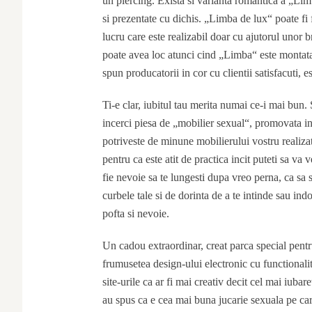
un piercing. Exista si varianta romantica a „Limb
si prezentate cu dichis. „Limba de lux“ poate fi f
lucru care este realizabil doar cu ajutorul unor b
poate avea loc atunci cind „Limba“ este montata 
spun producatorii in cor cu clientii satisfacuti, e
Ti-e clar, iubitul tau merita numai ce-i mai bun.
incerci piesa de „mobilier sexual“, promovata in
potriveste de minune mobilierului vostru realizat 
pentru ca este atit de practica incit puteti sa va 
fie nevoie sa te lungesti dupa vreo perna, ca sa
curbele tale si de dorinta de a te intinde sau in
pofta si nevoie.
Un cadou extraordinar, creat parca special pentr
frumusetea design-ului electronic cu functionalita
site-urile ca ar fi mai creativ decit cel mai iuba
au spus ca e cea mai buna jucarie sexuala pe car