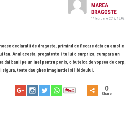
MAREA
DRAGOSTE
14 februarie 2012, 13:02
umoase declaratii de dragoste, primind de fiecare data cu emotie
ui tau. Anul acesta, pregateste-i tu lui o surpriza, cumpara un
 sa dai banii pe un inel pentru penis, o butelca de vopsea de corp,
i sigura, toate dau ghes imaginatiei si libidoului.
0
Share