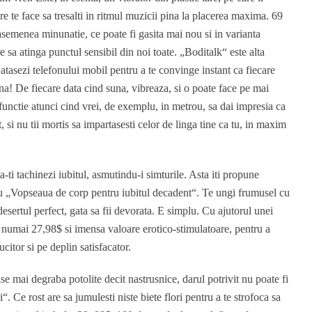
e te face sa tresalti in ritmul muzicii pina la placerea maxima. 69
asemenea minunatie, ce poate fi gasita mai nou si in varianta
sa atinga punctul sensibil din noi toate. „Boditalk“ este alta
 atasezi telefonului mobil pentru a te convinge instant ca fiecare
una! De fiecare data cind suna, vibreaza, si o poate face pe mai
functie atunci cind vrei, de exemplu, in metrou, sa dai impresia ca
, si nu tii mortis sa impartasesti celor de linga tine ca tu, in maxim
-ti tachinezi iubitul, asmutindu-i simturile. Asta iti propune
 cu „Vopseaua de corp pentru iubitul decadent“. Te ungi frumusel cu
desertul perfect, gata sa fii devorata. E simplu. Cu ajutorul unei
 de numai 27,98$ si imensa valoare erotico-stimulatoare, pentru a
itor si pe deplin satisfacator.
e mai degraba potolite decit nastrusnice, darul potrivit nu poate fi
i“. Ce rost are sa jumulesti niste biete flori pentru a te strofoca sa