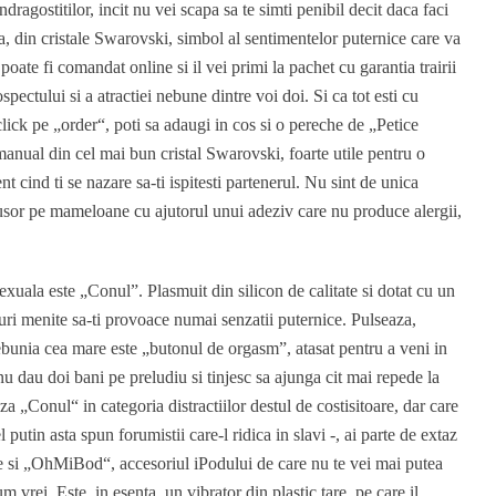
ndragostitilor, incit nu vei scapa sa te simti penibil decit daca faci
a, din cristale Swarovski, simbol al sentimentelor puternice care va
poate fi comandat online si il vei primi la pachet cu garantia trairii
spectului si a atractiei nebune dintre voi doi. Si ca tot esti cu
click pe „order“, poti sa adaugi in cos si o pereche de „Petice
 manual din cel mai bun cristal Swarovski, foarte utile pentru o
nt cind ti se nazare sa-ti ispitesti partenerul. Nu sint de unica
 usor pe mameloane cu ajutorul unui adeziv care nu produce alergii,
exuala este „Conul”. Plasmuit din silicon de calitate si dotat cu un
ituri menite sa-ti provoace numai senzatii puternice. Pulseaza,
r nebunia cea mare este „butonul de orgasm”, atasat pentru a veni in
nu dau doi bani pe preludiu si tinjesc sa ajunga cit mai repede la
a „Conul“ in categoria distractiilor destul de costisitoare, dar care
l putin asta spun forumistii care-l ridica in slavi -, ai parte de extaz
re si „OhMiBod“, accesoriul iPodului de care nu te vei mai putea
um vrei. Este, in esenta, un vibrator din plastic tare, pe care il