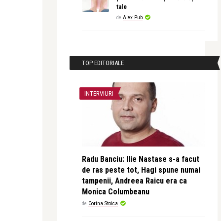
tale
de
Alex Pub
TOP EDITORIALE
INTERVIURI
Radu Banciu: Ilie Nastase s-a facut
de ras peste tot, Hagi spune numai
tampenii, Andreea Raicu era ca
Monica Columbeanu
de
Corina Stoica