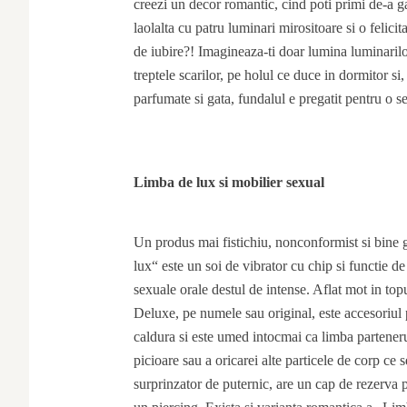
creezi un decor romantic, cind poti primi de-a g
laolalta cu patru luminari mirositoare si o felicit
de iubire?! Imagineaza-ti doar lumina luminarilor
treptele scarilor, pe holul ce duce in dormitor s
parfumate si gata, fundalul e pregatit pentru o se
Limba de lux si mobilier sexual
Un produs mai fistichiu, nonconformist si bine g
lux“ este un soi de vibrator cu chip si functie de
sexuale orale destul de intense. Aflat mot in to
Deluxe, pe numele sau original, este accesoriul p
caldura si este umed intocmai ca limba parteneru
picioare sau a oricarei alte particele de corp ce 
surprinzator de puternic, are un cap de rezerva p