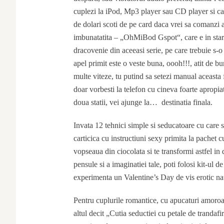
cuplezi la iPod, Mp3 player sau CD player si car
de dolari scoti de pe card daca vrei sa comanzi 
imbunatatita – „OhMiBod Gspot“, care e in stare 
dracovenie din aceeasi serie, pe care trebuie s-o
apel primit este o veste buna, oooh!!!, atit de b
multe viteze, tu putind sa setezi manual aceasta 
doar vorbesti la telefon cu cineva foarte apropiat
doua statii, vei ajunge la…
destinatia finala.
Invata 12 tehnici simple si seducatoare cu care sa
carticica cu instructiuni sexy primita la pachet
vopseaua din ciocolata si te transformi astfel in 
pensule si a imaginatiei tale, poti folosi kit-ul
experimenta un Valentine’s Day de vis erotic nauc
Pentru cuplurile romantice, cu apucaturi amoroas
altul decit „Cutia seductiei cu petale de trandafir