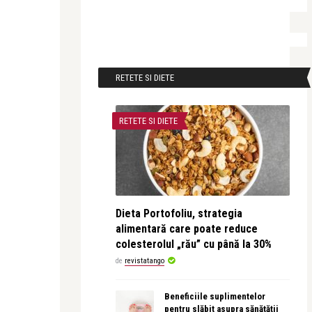
RETETE SI DIETE
RETETE SI DIETE
Dieta Portofoliu, strategia
alimentară care poate reduce
colesterolul „rău” cu până la 30%
de
revistatango
Beneficiile suplimentelor
pentru slăbit asupra sănătății