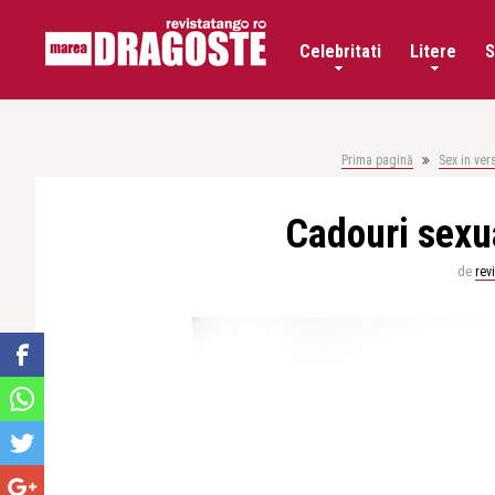
Celebritati
Litere
S
Prima pagină
Sex in ver
Cadouri sexu
de
rev