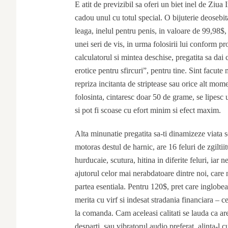
E atit de previzibil sa oferi un biet inel de Ziua I
cadou unul cu totul special. O bijuterie deosebit
leaga, inelul pentru penis, in valoare de 99,98$, 
unei seri de vis, in urma folosirii lui conform pro
calculatorul si mintea deschise, pregatita sa dai 
erotice pentru sfircuri”, pentru tine. Sint facute
repriza incitanta de striptease sau orice alt mome
folosinta, cintaresc doar 50 de grame, se lipesc
si pot fi scoase cu efort minim si efect maxim.
Alta minunatie pregatita sa-ti dinamizeze viata s
motoras destul de harnic, are 16 feluri de zgilti
hurducaie, scutura, hitina in diferite feluri, ia
ajutorul celor mai nerabdatoare dintre noi, care 
partea esentiala. Pentru 120$, pret care inglobeaz
merita cu virf si indesat stradania financiara – ce
la comanda. Cam aceleasi calitati se lauda ca a
desparti, sau vibratorul audio preferat, alinta-l c