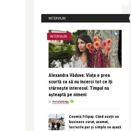
INTERVIURI
INTERVIURI
Alexandra Văduva: Viața e prea
scurtă ca să nu încerci tot ce îți
stârnește interesul. Timpul nu
așteaptă pe nimeni
de
revistatango
Cosmin Filipaș: Când susții un
business curat, asumat,
lucrurile pur și simplu se așază