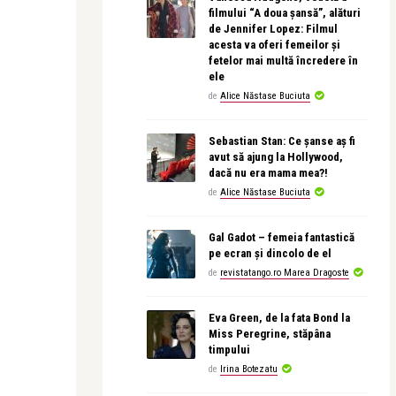
filmului “A doua șansă”, alături
de Jennifer Lopez: Filmul
acesta va oferi femeilor și
fetelor mai multă încredere în
ele
de
Alice Năstase Buciuta
Sebastian Stan: Ce șanse aș fi
avut să ajung la Hollywood,
dacă nu era mama mea?!
de
Alice Năstase Buciuta
Gal Gadot – femeia fantastică
pe ecran și dincolo de el
de
revistatango.ro Marea Dragoste
Eva Green, de la fata Bond la
Miss Peregrine, stăpâna
timpului
de
Irina Botezatu