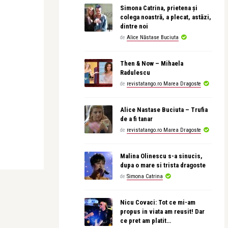
Simona Catrina, prietena și
colega noastră, a plecat, astăzi,
dintre noi
de
Alice Năstase Buciuta
Then & Now – Mihaela
Radulescu
de
revistatango.ro Marea Dragoste
Alice Nastase Buciuta – Trufia
de a fi tanar
de
revistatango.ro Marea Dragoste
Malina Olinescu s-a sinucis,
dupa o mare si trista dragoste
de
Simona Catrina
Nicu Covaci: Tot ce mi-am
propus in viata am reusit! Dar
ce pret am platit…