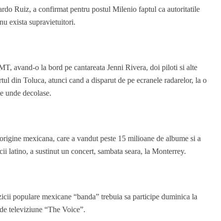
rdo Ruiz, a confirmat pentru postul Milenio faptul ca autoritatile
nu exista supravietuitori.
, avand-o la bord pe cantareata Jenni Rivera, doi piloti si alte
tul din Toluca, atunci cand a disparut de pe ecranele radarelor, la o
de unde decolase.
de origine mexicana, care a vandut peste 15 milioane de albume si a
ii latino, a sustinut un concert, sambata seara, la Monterrey.
muzicii populare mexicane “banda” trebuia sa participe duminica la
i de televiziune “The Voice”.