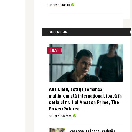
de
revistatango
SUPERSTAR
FILM
Ana Ularu, actrița româncă
multipremiată internațional, joacă în
serialul nr. 1 al Amazon Prime, The
Power/Puterea
de
Ilona Năstase
Vanessa Hudgens, vedetă a