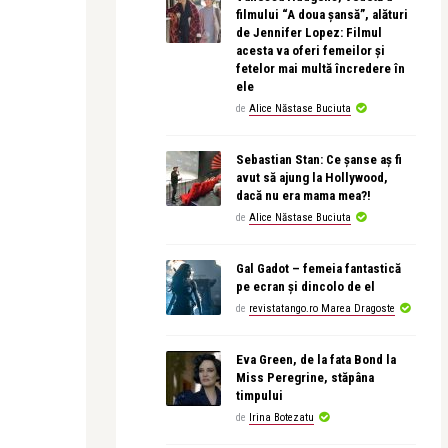
filmului “A doua șansă”, alături
de Jennifer Lopez: Filmul
acesta va oferi femeilor și
fetelor mai multă încredere în
ele
de
Alice Năstase Buciuta
Sebastian Stan: Ce șanse aș fi
avut să ajung la Hollywood,
dacă nu era mama mea?!
de
Alice Năstase Buciuta
Gal Gadot – femeia fantastică
pe ecran și dincolo de el
de
revistatango.ro Marea Dragoste
Eva Green, de la fata Bond la
Miss Peregrine, stăpâna
timpului
de
Irina Botezatu