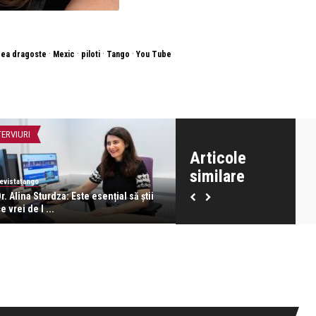
·
·
·
·
ea dragoste
Mexic
piloti
Tango
You Tube
TERVIURI
CONCERTE & SPECTACOLE
Articole
similare
evistatango
revistatango
r. Alina Sturdza: Este esențial să știi
Analia Selis cântă tango arge
e vrei de l ...
tango interbe ...