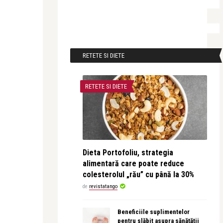
RETETE SI DIETE
RETETE SI DIETE
Dieta Portofoliu, strategia
alimentară care poate reduce
colesterolul „rău” cu până la 30%
de
revistatango
Beneficiile suplimentelor
pentru slăbit asupra sănătății