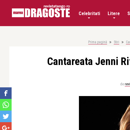
Celebritati
Litere
S
Prima pagină
Stiri
Ca
Cantareata Jenni Ri
de
rev