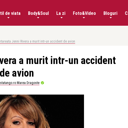
til de viata
Body&Soul
La zi
Foto&Video
Bloguri
C
ntareata Jenni Rivera a murit intr-un accident de avion
vera a murit intr-un accident
de avion
istatango.ro Marea Dragoste