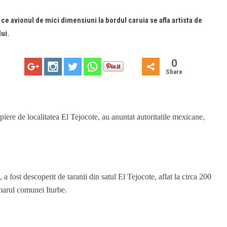
e avionul de mici dimensiuni la bordul caruia se afla artista de
ui.
0
Share
iere de localitatea El Tejocote, au anuntat autoritatile mexicane,
a fost descoperit de taranii din satul El Tejocote, aflat la circa 200
imarul comunei Iturbe.