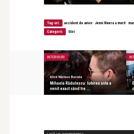
·
·
Tag-uri:
accident de avion
Jenni Rivera a murit
mar
Categorii:
Stiri
INTERVIURI
IN
Alice Năstase Buciuta
r
acho: Îmi iubesc
Mihaela Rădulescu: Iubirea asta a
D
 o ...
venit exact când tre ...
c