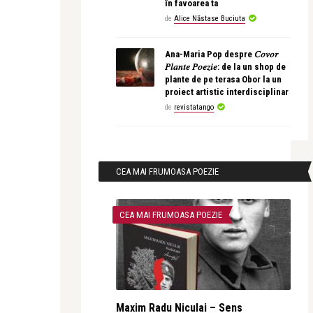
în favoarea ta
de
Alice Năstase Buciuta
Ana-Maria Pop despre 𝐶𝑜𝑣𝑜𝑟
𝑃𝑙𝑎𝑛𝑡𝑒 𝑃𝑜𝑒𝑧𝑖𝑒: de la un shop de
plante de pe terasa Obor la un
proiect artistic interdisciplinar
de
revistatango
CEA MAI FRUMOASA POEZIE
CEA MAI FRUMOASA POEZIE
Maxim Radu Niculai – Sens