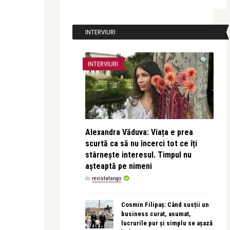
INTERVIURI
INTERVIURI
Alexandra Văduva: Viața e prea
scurtă ca să nu încerci tot ce îți
stârnește interesul. Timpul nu
așteaptă pe nimeni
de
revistatango
Cosmin Filipaș: Când susții un
business curat, asumat,
lucrurile pur și simplu se așază