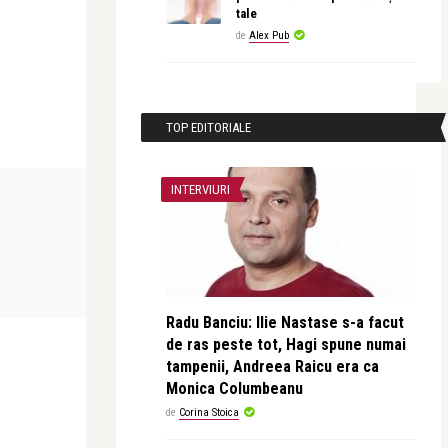
tale
de
Alex Pub
TOP EDITORIALE
INTERVIURI
CONCERTE & SPECTACOLE
CEA MAI FRUMO
revistatango
revistatango
ntinian și
Analia Selis, turneu aniversar la 20 de
Leonid Dimo
ani de carieră ...
Radu Banciu: Ilie Nastase s-a facut
de ras peste tot, Hagi spune numai
tampenii, Andreea Raicu era ca
Monica Columbeanu
de
Corina Stoica