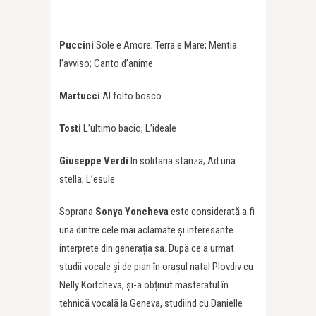
Puccini
Sole e Amore; Terra e Mare; Mentia
l’avviso; Canto d’anime
Martucci
Al folto bosco
Tosti
L’ultimo bacio; L’ideale
Giuseppe
Verdi
In solitaria stanza; Ad una
stella; L’esule
Soprana
Sonya Yoncheva
este considerată a fi
una dintre cele mai aclamate și interesante
interprete din generația sa. După ce a urmat
studii vocale și de pian în orașul natal Plovdiv cu
Nelly Koitcheva, și-a obținut masteratul în
tehnică vocală la Geneva, studiind cu Danielle