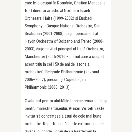
care le-a ocupat în România, Cristian Mandeal a
fost director artistic al Northern Israeli
Orchestra, Haifa (1999-2002) și Euskadi
Symphony – Basque National Orchestra, San
Seabstian (2001-2008), dirijor permanent al
Haydn Orchestra of Bolzano and Trento (2000-
2003), dirijor invitat principal al Hallé Orchestra,
Manchester (2005-2010 – primul care a ocupat
acest titlu în cei 150 de ani de istorie ai
orchestrei), Belgrade Philharmonic (sezonul
2006–2007), precum și Copenhagen
Philharmonic (2006–2013).
Ovaționat pentru abilitățile tehnice remarcabile și
pentru măiestria tușeului,
Alexei Volodin
este
invitat să concerteze alături de cele mai bune
orchestre. Repertoriul său este extraordinar de
diver și cuprinde lucrări de șa Beethoven la