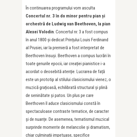
În continuarea programului vom asculta
Concertul nr. 3 în do minor pentru pian și
orchestră de Ludwig van Beethoven, la pian
Alexei Volodin
. Concertul nr. 3 a fost compus
în anul 1800 și dedicat Prințului Louis Ferdinand
al Prusiei, iar la premieră a fost interpretat de
Beethoven însuși. Beethoven a compus lucrări în
toate genurile epocii, iar creației pianistice i-a
acordat o deosebită atenție. Lucrarea de față
este un prototip al stilului clasicismului vienez, o
muzică grațioasă, echilibrată structural și plină
de seninătate și patos. Un plus pe care
Beethoven îl aduce clasicismului constă în
spectaculoase contraste tematice, de caracter
și de nuanțe. De asemenea, tematismul muzical
surprinde momente de melancolie și dramatism,
chiar culminații impetuase, specifice