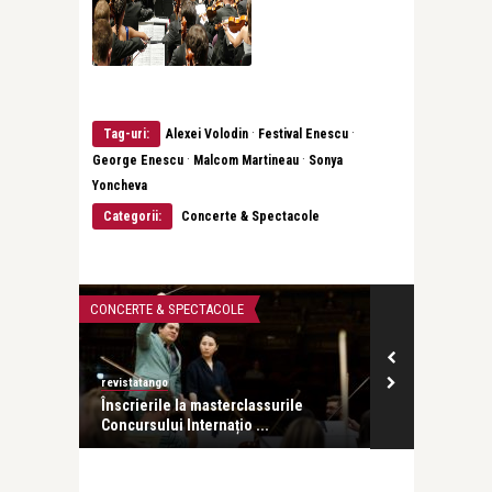
·
·
Tag-uri:
Alexei Volodin
Festival Enescu
·
·
George Enescu
Malcom Martineau
Sonya
Yoncheva
Categorii:
Concerte & Spectacole
CONCERTE & SPECTACOLE
CONCERTE & SPECTACOLE
revistatango
revistatango
Înscrierile la masterclassurile
Boulez, Enescu, Grieg, Lisz
Concursului Internațio ...
Avital. O zi cu mar ...