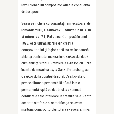
revoluționarului compozitor, aflat la confluența
dintre epoci.
Seara se încheie cu sonorități fermecătoare ale
romantismului,
Ceaikovski
–
Simfonia nr. 6 în
si minor op. 74, Patetica.
Compusă în anul
1893, este ultima lucrare din creația
compozitorului și înglobează tot ce înseamnă
stilul și conținutul muzicii lui Ceaikovski, după
cum anunță și titlul. Premiera a avut loc cu 8 zile
înainte de moartea sa, la Sankt Petersburg, cu
Ceaikovski la pupitrul dirijoral. Ceaikovski, o
personalitate hipersensibilă aflată într-o
permanentă luptă cu destinul, a exprimat
conflictele sale interioare în creațiile sale. Pentru
această simfonie și semnificația sa avem
mărturia compozitorului: ,,Fară exagerare, mi-am