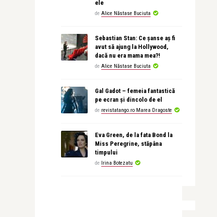
ele
de
Alice Năstase Buciuta
Sebastian Stan: Ce șanse aș fi
avut să ajung la Hollywood,
dacă nu era mama mea?!
de
Alice Năstase Buciuta
Gal Gadot – femeia fantastică
pe ecran și dincolo de el
de
revistatango.ro Marea Dragoste
Eva Green, de la fata Bond la
Miss Peregrine, stăpâna
timpului
de
Irina Botezatu