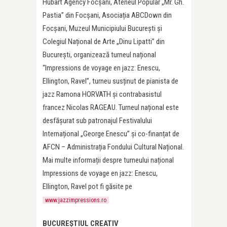
Hubart Agency Focșani, Ateneul Popular „Mr. Gh.
Pastia” din Focșani, Asociația ABCDown din
Focșani, Muzeul Municipiului București și
Colegiul Național de Arte „Dinu Lipatti” din
București, organizează turneul național
“Impressions de voyage en jazz: Enescu,
Ellington, Ravel”, turneu susținut de pianista de
jazz Ramona HORVATH și contrabasistul
francez Nicolas RAGEAU. Turneul național este
desfășurat sub patronajul Festivalului
Internațional „George Enescu” și co-finanțat de
AFCN – Administrația Fondului Cultural Național.
Mai multe informații despre turneului național
Impressions de voyage en jazz: Enescu,
Ellington, Ravel pot fi găsite pe
www.jazzimpressions.ro
BUCUREȘTIUL CREATIV