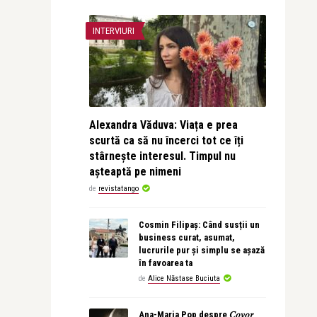
INTERVIURI
Alexandra Văduva: Viața e prea
scurtă ca să nu încerci tot ce îți
stârnește interesul. Timpul nu
așteaptă pe nimeni
de
revistatango
Cosmin Filipaș: Când susții un
business curat, asumat,
lucrurile pur și simplu se așază
în favoarea ta
de
Alice Năstase Buciuta
Ana-Maria Pop despre 𝐶𝑜𝑣𝑜𝑟