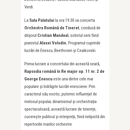
Verdi.
La
Sala Palatului
la ora 19.30 va concerta
Orchestra Română de Tineret
, condusă de
dirijorul
Cristian Mandeal
, solistul serii fiind
pianistul
Alexei Volodin.
Programul cuprinde
lucrări de Enescu, Beethoven și Ceaikovski.
Prima lucrare a concertului din această seară,
Rapsodia română
în Re major op. 11 nr. 2 de
George Enescu
este una dintre cele mai
populare și îndrăgite lucrări enesciene. Prin
caracterul său exotic, puternic influențat de
melosul popular, dinamismul și orchestrația
spectaculoasă, această lucrare de tinerețe,
cucerește publicul și interpreții, fiind nelipsită din
repertoriile marilor orchestre.