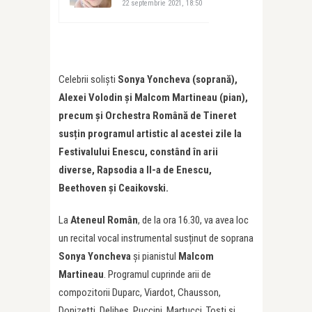
22 septembrie 2021, 18:50
Celebrii soliști
Sonya Yoncheva (soprană),
Alexei Volodin și Malcom Martineau (pian),
precum și Orchestra Română de Tineret
susțin programul artistic al acestei zile la
Festivalului Enescu, constând în arii
diverse, Rapsodia a II-a de Enescu,
Beethoven și Ceaikovski.
La
Ateneul Rom
ân
, de la ora 16.30, va avea loc
un recital vocal instrumental susținut de soprana
Sonya Yoncheva
și pianistul
Malcom
Martineau
. Programul cuprinde arii de
compozitorii Duparc, Viardot, Chausson,
Donizetti, Delibes, Puccini, Martucci, Tosti și