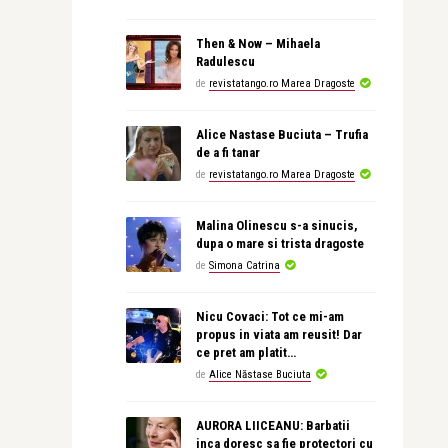
Then & Now – Mihaela
Radulescu
de
revistatango.ro Marea Dragoste
Alice Nastase Buciuta – Trufia
de a fi tanar
de
revistatango.ro Marea Dragoste
Malina Olinescu s-a sinucis,
dupa o mare si trista dragoste
de
Simona Catrina
Nicu Covaci: Tot ce mi-am
propus in viata am reusit! Dar
ce pret am platit…
de
Alice Năstase Buciuta
AURORA LIICEANU: Barbatii
inca doresc sa fie protectori cu