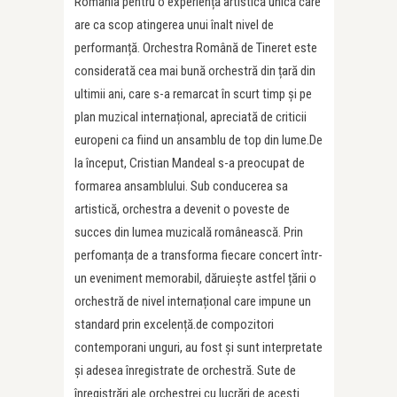
România pentru o experiență artistică unică care
are ca scop atingerea unui înalt nivel de
performanță. Orchestra Română de Tineret este
considerată cea mai bună orchestră din țară din
ultimii ani, care s-a remarcat în scurt timp și pe
plan muzical internațional, apreciată de criticii
europeni ca fiind un ansamblu de top din lume.De
la început, Cristian Mandeal s-a preocupat de
formarea ansamblului. Sub conducerea sa
artistică, orchestra a devenit o poveste de
succes din lumea muzicală românească. Prin
perfomanța de a transforma fiecare concert într-
un eveniment memorabil, dăruiește astfel țării o
orchestră de nivel internațional care impune un
standard prin excelență.de compozitori
contemporani unguri, au fost și sunt interpretate
și adesea înregistrate de orchestră. Sute de
înregistrări ale orchestrei cu lucrări de acești