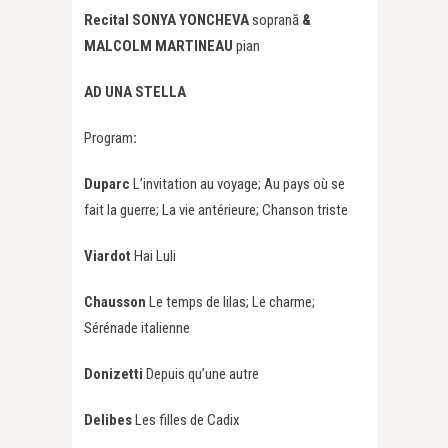
Recital SONYA YONCHEVA
soprană
&
MALCOLM MARTINEAU
pian
AD UNA STELLA
Program
:
Duparc
L’invitation au voyage; Au pays où se
fait la guerre; La vie antérieure; Chanson triste
Viardot
Hai Luli
Chausson
Le temps de lilas; Le charme;
Sérénade italienne
Donizetti
Depuis qu’une autre
Delibes
Les filles de Cadix