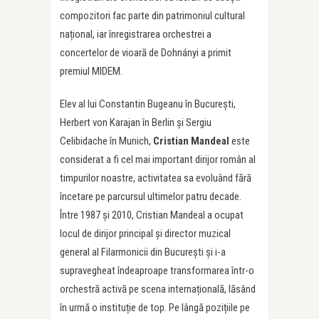
compozitori fac parte din patrimoniul cultural
național, iar înregistrarea orchestrei a
concertelor de vioară de Dohnányi a primit
premiul MIDEM.
Elev al lui Constantin Bugeanu în București,
Herbert von Karajan în Berlin și Sergiu
Celibidache în Munich,
Cristian Mandeal
este
considerat a fi cel mai important dirijor român al
timpurilor noastre, activitatea sa evoluând fără
încetare pe parcursul ultimelor patru decade.
Între 1987 și 2010, Cristian Mandeal a ocupat
locul de dirijor principal și director muzical
general al Filarmonicii din București și i-a
supravegheat îndeaproape transformarea într-o
orchestră activă pe scena internațională, lăsând
în urmă o instituție de top. Pe lângă pozițiile pe