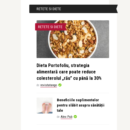
RETETE SI DIETE
RETETE SI DIETE
Dieta Portofoliu, strategia
alimentară care poate reduce
colesterolul „rău” cu până la 30%
de
revistatango
Beneficiile suplimentelor
pentru slăbit asupra sănătății
tale
de
Alex Pub