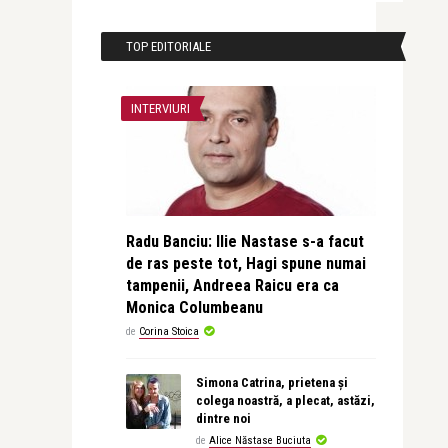
TOP EDITORIALE
INTERVIURI
Radu Banciu: Ilie Nastase s-a facut
de ras peste tot, Hagi spune numai
tampenii, Andreea Raicu era ca
Monica Columbeanu
de
Corina Stoica
Simona Catrina, prietena și
colega noastră, a plecat, astăzi,
dintre noi
de
Alice Năstase Buciuta