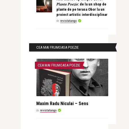
𝑃𝑙𝑎𝑛𝑡𝑒 𝑃𝑜𝑒𝑧𝑖𝑒: de la un shop de
plante de pe terasa Obor la un
proiect artistic interdisciplinar
de
revistatango
CEA MAI FRUMOASA POEZIE
CEA MAI FRUMOASA POEZIE
Maxim Radu Niculai – Sens
de
revistatango