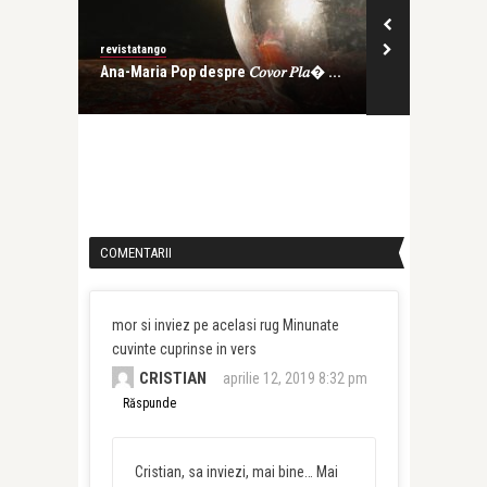
revistatango
revistatango
Ana-Maria Pop despre 𝐶𝑜𝑣𝑜𝑟 𝑃𝑙𝑎� ...
Magda Isanos
că-i prim� ..
COMENTARII
mor si inviez pe acelasi rug Minunate
cuvinte cuprinse in vers
CRISTIAN
aprilie 12, 2019 8:32 pm
Răspunde
Cristian, sa inviezi, mai bine… Mai