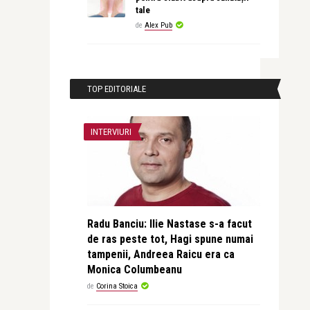
tale
de
Alex Pub
TOP EDITORIALE
INTERVIURI
Radu Banciu: Ilie Nastase s-a facut
de ras peste tot, Hagi spune numai
tampenii, Andreea Raicu era ca
Monica Columbeanu
de
Corina Stoica