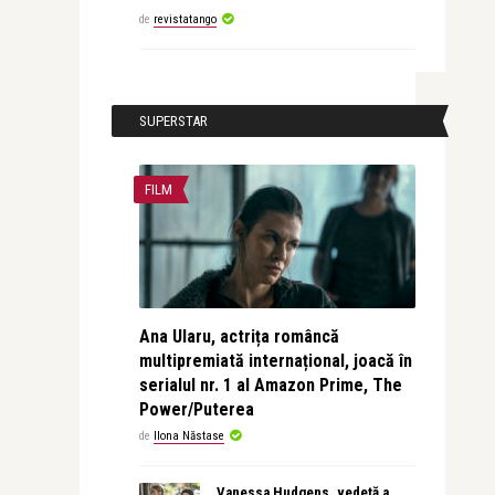
de
revistatango
SUPERSTAR
FILM
Ana Ularu, actrița româncă
multipremiată internațional, joacă în
serialul nr. 1 al Amazon Prime, The
Power/Puterea
de
Ilona Năstase
Vanessa Hudgens, vedetă a