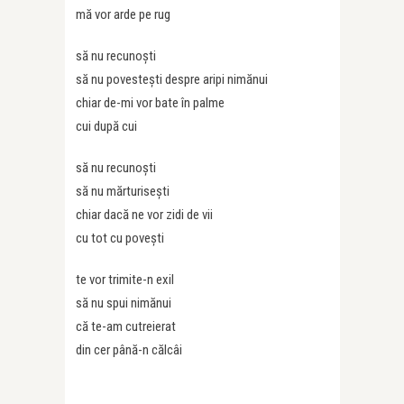
mă vor arde pe rug
să nu recunoști
să nu povestești despre aripi nimănui
chiar de-mi vor bate în palme
cui după cui
să nu recunoști
să nu mărturisești
chiar dacă ne vor zidi de vii
cu tot cu povești
te vor trimite-n exil
să nu spui nimănui
că te-am cutreierat
din cer până-n călcâi