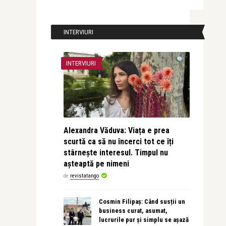
INTERVIURI
INTERVIURI
Alexandra Văduva: Viața e prea
scurtă ca să nu încerci tot ce îți
stârnește interesul. Timpul nu
așteaptă pe nimeni
de
revistatango
Cosmin Filipaș: Când susții un
business curat, asumat,
lucrurile pur și simplu se așază