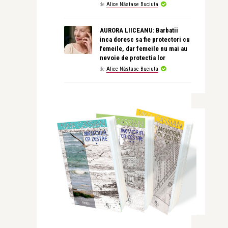
de
Alice Năstase Buciuta
AURORA LIICEANU: Barbatii
inca doresc sa fie protectori cu
femeile, dar femeile nu mai au
nevoie de protectia lor
de
Alice Năstase Buciuta