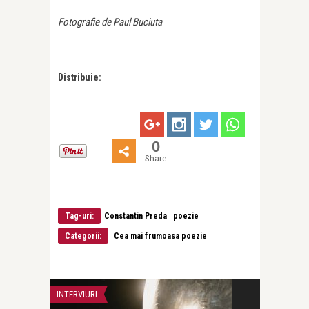
Fotografie de Paul Buciuta
Distribuie:
0
Share
·
Tag-uri:
Constantin Preda
poezie
Categorii:
Cea mai frumoasa poezie
INTERVIURI
CEA MAI FRUMOA