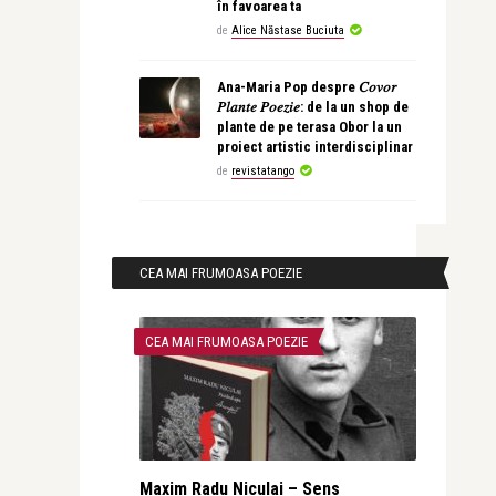
în favoarea ta
de
Alice Năstase Buciuta
Ana-Maria Pop despre 𝐶𝑜𝑣𝑜𝑟
𝑃𝑙𝑎𝑛𝑡𝑒 𝑃𝑜𝑒𝑧𝑖𝑒: de la un shop de
plante de pe terasa Obor la un
proiect artistic interdisciplinar
de
revistatango
CEA MAI FRUMOASA POEZIE
CEA MAI FRUMOASA POEZIE
Maxim Radu Niculai – Sens