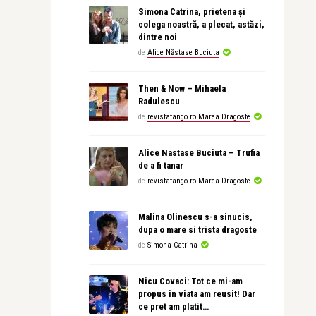
Simona Catrina, prietena și
colega noastră, a plecat, astăzi,
dintre noi
de
Alice Năstase Buciuta
Then & Now – Mihaela
Radulescu
de
revistatango.ro Marea Dragoste
Alice Nastase Buciuta – Trufia
de a fi tanar
de
revistatango.ro Marea Dragoste
Malina Olinescu s-a sinucis,
dupa o mare si trista dragoste
de
Simona Catrina
Nicu Covaci: Tot ce mi-am
propus in viata am reusit! Dar
ce pret am platit…