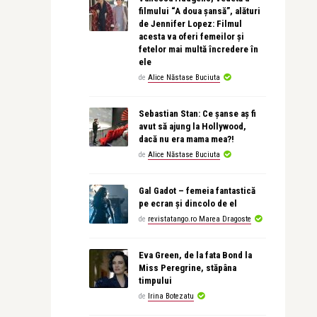
filmului “A doua șansă”, alături
de Jennifer Lopez: Filmul
acesta va oferi femeilor și
fetelor mai multă încredere în
ele
de
Alice Năstase Buciuta
Sebastian Stan: Ce șanse aș fi
avut să ajung la Hollywood,
dacă nu era mama mea?!
de
Alice Năstase Buciuta
Gal Gadot – femeia fantastică
pe ecran și dincolo de el
de
revistatango.ro Marea Dragoste
Eva Green, de la fata Bond la
Miss Peregrine, stăpâna
timpului
de
Irina Botezatu