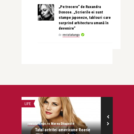
„Pe:trecere” de Ruxandra
Donose. „Scrierile ei sunt
stampe japoneze, tablouri care
surprind arhitectura umană în
devenire”
de
revistatango
LIFE
INTERVIURI
revistatango.ro Marea Dragoste
Alice Năstase B
onose.
Tatal actritei americane Reese
Florin Guzgă