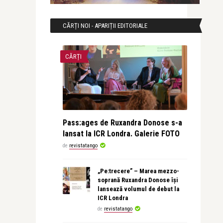
CĂRȚI NOI - APARIȚII EDITORIALE
CĂRȚI
Pass:ages de Ruxandra Donose s-a
lansat la ICR Londra. Galerie FOTO
de
revistatango
„Pe:trecere” – Marea mezzo-
soprană Ruxandra Donose își
lansează volumul de debut la
ICR Londra
de
revistatango